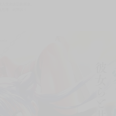
次 未完成交易≦1次 （近半年）
夜晚的冒險！
掌管著新王國，
認建國之舉。
。
潛入艾蕾諾亞的寢室。
逢危機」的警訊！