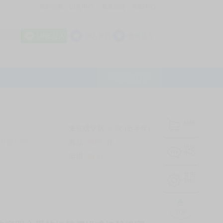
我的拍賣
訊息中心
最新公告
幫助中心
│
│
│
8 OFF
加入會員
會員登入
LINE登入
平台說明Q&A
結帳
未完成交易
0
次 (近半年)
商品
7107
件
有限公司
❔
訊息
中心
信用
99
%
常用
功能
TOP