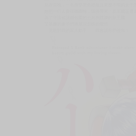
購買評價限制
使用超商取貨付款：負評≦1分 超商未取貨≦1
★與既溫柔又強大的主人一起進行白天的冒險和
★冒險就是發情！燃燒的心靈！
★尋求身體慰藉！的情色奇幻冒險記！
受啟程「湖之都」的艾基爾所託，艾蕾諾亞等人
她們謁見大國之君 菲利斯帝納的國王，請求他承
然而對局勢幾乎一無所知的國王令眾人心生不信
就在當晚，一名身穿黑色禮服且來歷不明的女子
她把一行人耍得團團轉，隨後帶來「新王國正遭
為了守護被謎團包圍的士兵所蹂躪的新王國，
艾基爾的妻子們將展現怎樣的覺悟……
「竟敢對我的家人動手……我會讓你們後悔！」