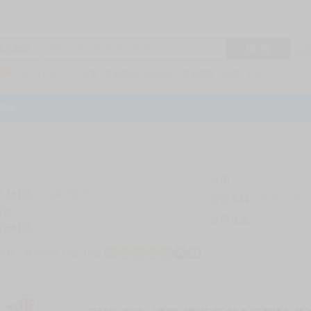
搜 尋
R1
商品標題
KSP
FF47
子午計畫
家庭教師
hololive
蔚藍檔案
鳴潮
Vspo
特集
評價
69296
登入時間
2026-08-07
公司名稱
買對動漫股份
帳號
bookstore
公司統編
24553282
註冊時間
2014-09-29
店鋪
服務時間: 10點-19點
一
二
三
四
五
六
日