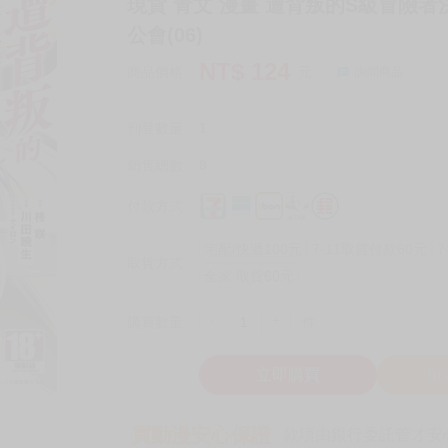
現貨 青文 漫畫 遭背叛的S級冒險
公會(06)
NT$
124
商品價格
元
詢問商品
刊登數量
1
銷售總數
8
付款方式
宅配/快遞100元
7-11取貨付款60元
7
取貨方式
全家 取貨60元
-
+
購買數量
件
立即購買
加
買動漫安心保證
款項由銀行委託管才安心 