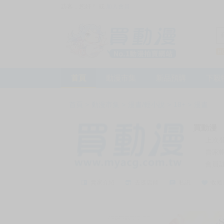
訪客，您好！
或
加入會員
首頁
動漫市集
新品預購
下殺
首頁
>
動漫市集
>
漫畫/輕小說
>
18+
>
漫畫
買動漫
上次
賣家
會員
賣家介紹
去逛店鋪
私訊
收藏