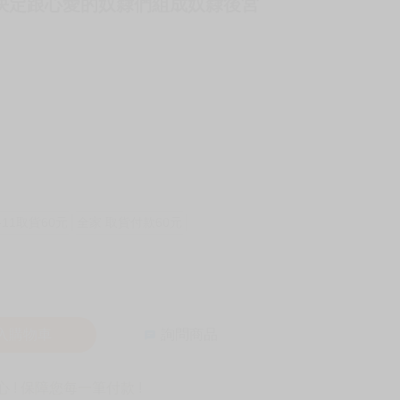
者決定跟心愛的奴隸們組成奴隸後宮
-11取貨60元
全家 取貨付款60元
入購物車
詢問商品
! 保障您每一筆付款 !