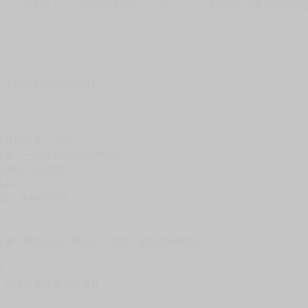
する奴隷の彼女らと共に奴隷だけのハーレムギルドを作る
者決定跟心愛的奴隸們組成奴隸後宮公會』、『アイツが最強なのを、私だ
ーワクな日常』、『絶対聖域のチェリオン』、『遭背叛的 S級冒險者決
，下標後視同完全同意】
尋其他店家，謝謝。
變動，一旦收到就會盡快寄出。