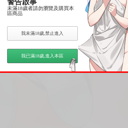
警告啟事
未滿18歲者請勿瀏覽及購買本
區商品
我未滿18歲,禁止進入
我已滿18歲,進入本區