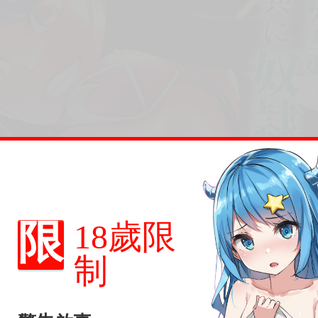
限
18歲限
制