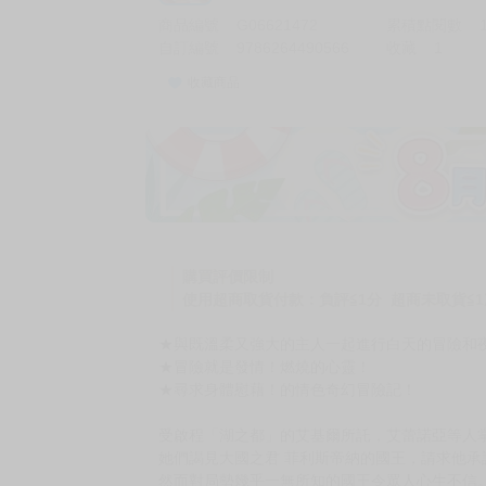
商品編號
G06621472
累積點閱數
自訂編號
9786264490566
收藏
1
收藏商品
加價購
( 共
1
件商品 )
(加購品) 買動漫★《$15元-
-
+