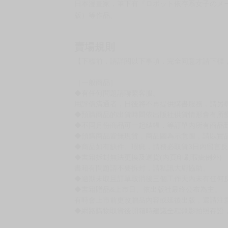
原文書名 裏切られたSランク冒険者の俺は、愛
作者簡介
柊咲
日本輕小說作家，筆下有『遭背叛的 S 級冒險
川田暁生
日本漫畫家，筆下有『ロボット依存系女子のメ
版）等作品。
賣場規則
【下標前，請詳閱以下事項，完全同意才請下標
［一般商品］
◆有任何問題請聯繫客服。
用評價溝通者，日後將不再提供購書服務，請另
◆預購商品的出貨時間依出版社供貨情形會有所