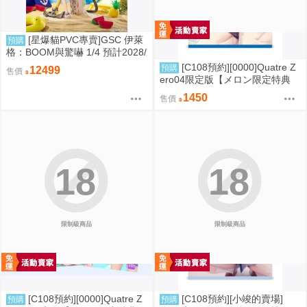
[星爆貓PVC專賣]GSC 伊萊
預購
格：BOOM與驚嚇 1/4 預計2028/
01到貨
[C108預約][0000]Quatre Z
預購
12499
售價
ero04限定版【メロン限定特典
付】+B2掛軸 同人誌id=3726590
1450
售價
18
18
限制級商品
限制級商品
[C108預約][0000]Quatre Z
[C108預約][小竣的賣場]
預購
預購