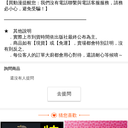
詢問商品
還沒有人提問
去提問
猜您喜歡