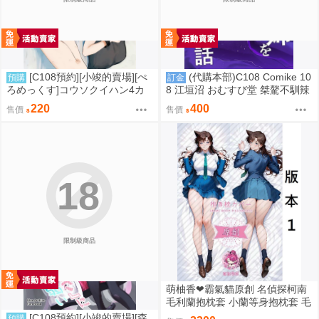
[C108預約][小竣的賣場][ぺ
(代購本部)C108 Comike 10
預購
訂金
ろめっくす]コウソクイハン4カ
8 江垣沼 おむすび堂 桀驁不馴辣
イメ【メロン限定特典付】 同人
姊的導正守則 C108數量限定新刊
220
400
售價
售價
誌id=3791505
「生意気なギャル姉を『俺なり
の方法』で解らせる話。（隨機
簽名本）」 8.16發售預定
18
限制級商品
萌柚香❤霸氣貓原創 名偵探柯南
毛利蘭抱枕套 小蘭等身抱枕套 毛
利蘭枕頭套 毛利蘭枕套 動漫等身
[C108預約][小竣的賣場][森
預購