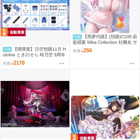
【黑夢代購】(預購)C108 蔚
預購
藍檔案 Mika Collection 社團名:サ
クサクメロンパン 繪師:saki
【噗噗屋】日空預購11月 H
預購
250
售價
ololive ときのそら 時乃空 9周年
紀念派對 Everyday of Light
2170
售價