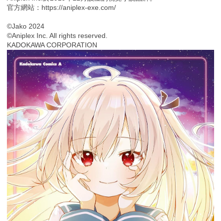
官方網站：https://aniplex-exe.com/
©Jako 2024
©Aniplex Inc. All rights reserved.
KADOKAWA CORPORATION