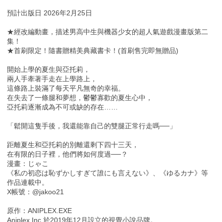
預計出版日 2026年2月25日
★經改編動畫，描述男高中生與機器少女的超人氣遊戲漫畫版第二
集！
★首刷限定！隨書贈精美典藏書卡！(首刷售完即無贈品)
開始上學的夏生與亞托莉，
兩人手牽著手走在上學路上，
這條路上裝滿了每天平凡無奇的幸福。
在失去了一條腿和夢想，鬱鬱寡歡的夏生心中，
亞托莉逐漸成為不可或缺的存在……
「鬆開這隻手後，我還能靠自己的雙腿正常行走嗎──」
距離夏生和亞托莉的別離還剩下四十三天，
在有限的日子裡，他們將如何度過──？
漫畫：じゃこ
《私の初恋は恥ずかしすぎて誰にも言えない》、《ゆるカナ》等
作品連載中。
X帳號：@jakoo21
原作：ANIPLEX.EXE
Aniplex Inc.於2019年12月設立的視覺小說品牌。