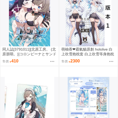
同人誌[3791011][北原工房。 (北
萌柚香❤霸氣貓原創 hololive 白
原朋萌。)]コロンビーナとサンド
上吹雪抱枕套 白上吹雪等身抱枕
ローネがイチャイチャする本 2
套 白上吹雪枕頭套 白上吹雪枕套
410
2300
售價
售價
(原神)
動漫等身抱枕套