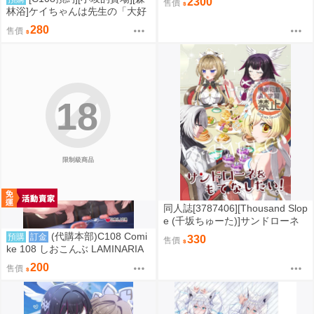
2300
售價
抱枕套
林浴]ケイちゃんは先生の「大好
き」に弱い 蔚藍檔案 同人誌id=3
280
售價
791508
18
限制級商品
同人誌[3787406][Thousand Slop
e (千坂ちゅーた)]サンドローネ
をもてなしたい (原神)
(代購本部)C108 Comi
預購
訂金
330
售價
ke 108 しおこんぶ LAMINARIA
C108數量限定新刊「白山華凛の
200
售價
シドウ制度3」 8.16發售預定