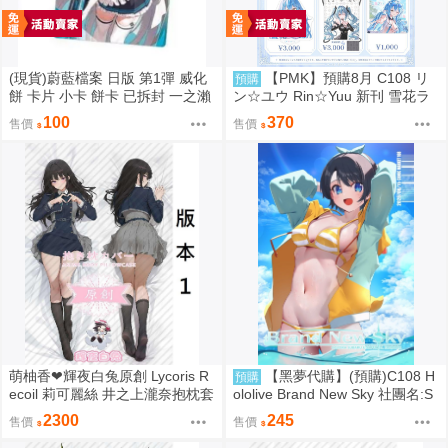
(現貨)蔚藍檔案 日版 第1彈 威化
【PMK】預購8月 C108 リ
預購
餅 卡片 小卡 餅卡 已拆封 一之瀨
ン☆ユウ Rin☆Yuu 新刊 雪花ラ
明日奈（一之瀬 アスナ）
ミィ Hololive
100
370
售價
售價
萌柚香❤輝夜白兔原創 Lycoris R
【黑夢代購】(預購)C108 H
預購
ecoil 莉可麗絲 井之上瀧奈抱枕套
ololive Brand New Sky 社團名:S
井之上瀧奈等身抱枕套 井之上瀧
ENSE OF TASTE 繪師:みかく
2300
245
售價
售價
奈枕頭套 井之上瀧奈枕套 動漫等