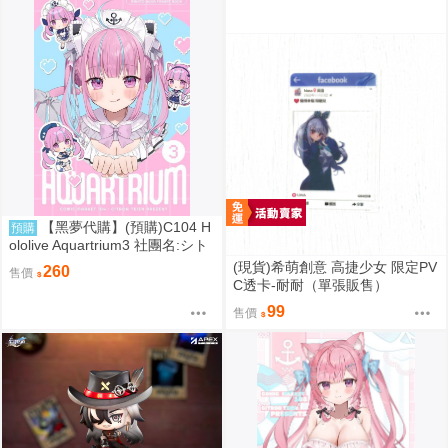
【黑夢代購】(預購)C104 H
預購
ololive Aquartrium3 社團名:シト
ロン庭園 繪師:タツヨシ
(現貨)希萌創意 高捷少女 限定PV
260
售價
C透卡-耐耐（單張販售）
99
售價