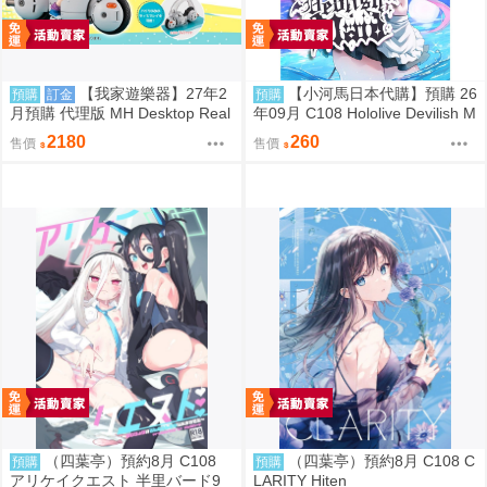
【我家遊樂器】27年2
【小河馬日本代購】預購 26
預購
訂金
預購
月預購 代理版 MH Desktop Real
年09月 C108 Hololive Devilish M
McCoy 七龍珠 06 孫悟空&布瑪
aid 繪師:にゃろめ
2180
260
售價
售價
限定復刻版
（四葉亭）預約8月 C108
（四葉亭）預約8月 C108 C
預購
預購
アリケイクエスト 半里バード9
LARITY Hiten