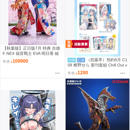
【秋葉猿】正日版7月 特典 吉德
F:NEX 福音戰士 EVA 明日香 綾
波零 日本人形 1/4 PVC 完成品
（四葉亭）預約8月 C1
預購
訂金
109900
售價
套組
08 椎野せら 新刊套組 Chill Out v
ol.4
1200
售價