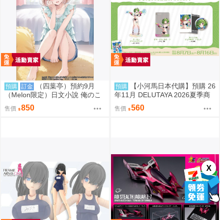
（四葉亭）預約9月
【小河馬日本代購】預購 26
預購
訂金
預購
（Melon限定）日文小說 俺のこ
年11月 DELUTAYA 2026夏季商
とを死んだと勘違いしていた幼
品
850
560
售價
售價
なじみの愛が重すぎる (2) Paru
m
X