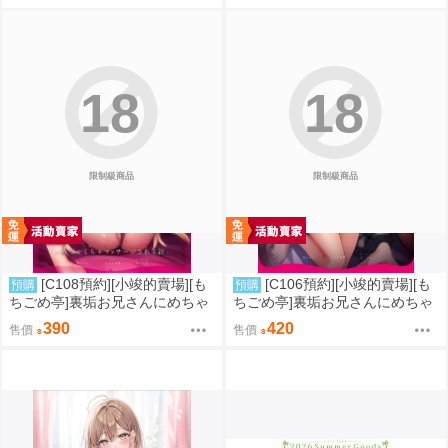
18
18
限制級商品
限制級商品
[C108預約][小竣的賣場][も
[C106預約][小竣的賣場][も
預購
預購
ちごめ亭]裏垢お兄さんにめちゃ
ちごめ亭]裏垢お兄さんにめちゃ
くちゃされる話2 同人誌id=3790
くちゃされる話【完全版】 同人
390
420
售價
售價
361
誌id=3172061