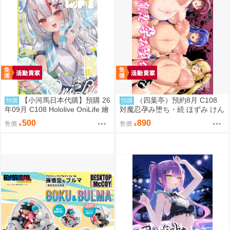
【小河馬日本代購】預購 26
（四葉亭）預約8月 C108
預購
預購
年09月 C108 Hololive OniLife 繪
対魔忍孕み堕ち・続 ほずみ けん
師:HAGE
じ
500
890
售價
售價