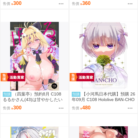
に弱い morito
ry 繪師:etomato
300
360
售價
售價
（四葉亭）預約8月 C108
【小河馬日本代購】預購 26
預購
預購
るるかさん(43)は甘やかしたい
年09月 C108 Hololive BAN-CHO
もずや紫
繪師:めりる こまひと
300
480
售價
售價