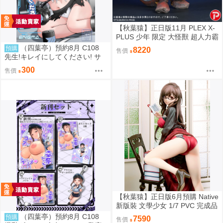
【秋葉猿】正日版11月 PLEX X-
PLUS 少年 限定 大怪獸 超人力霸
王 迪卡 迪迦 超古代鳥 美爾巴 少
（四葉亭）預約8月 C108
預購
8220
售價
限
先生!キレイにしてください! サ
メジマ
300
售價
【秋葉猿】正日版6月預購 Native
新版裝 文學少女 1/7 PVC 完成品
（四葉亭）預約8月 C108
預購
7590
售價