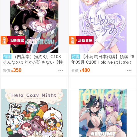
（四葉亭）預約8月 C108
【小河馬日本代購】預購 26
預購
預購
そんなのまどかが許さない【特
年09月 C108 Hololive はじめの
典付】 ゲッチュんち
一歩め! 繪師:阿古わざき
350
480
售價
售價