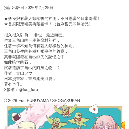
預計出版日 2026年2月25日
★妖怪與有著人類樣貌的神明，不可思議的日常奇譚！
★首刷限定精美典藏書卡！（首刷售完即無贈品）
很久很久以前──非也，最近而已。
位於三角山的一座荒廢村莊裡，
住著一群不知為何有著人類樣貌的神明。
三角山發生的各種神祕事件的答案，
莫非就隱藏在自己缺失的記憶之中──
如此暗忖的石，
試著造訪了自己的附身之物…？
作者：古山フウ
日本漫畫家，畫風柔美可愛，
著有本作。
X帳號：@fuu_furu
© 2026 Fuu FURUYAMA / SHOGAKUKAN