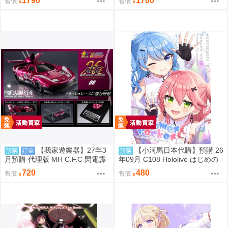
1790
1700
售價
售價
【我家遊樂器】27年3
【小河馬日本代購】預購 26
預購
訂金
預購
月預購 代理版 MH C.F.C 閃電霹
年09月 C108 Hololive はじめの
靂車 新世紀GPX 原始美洲豹Z-6
一歩め! 繪師:阿古わざき
720
480
售價
售價