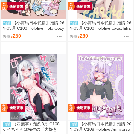
【小河馬日本代購】預購 26
【小河馬日本代購】預購 26
預購
預購
年09月 C108 Hololive Holo Cozy
年09月 C108 Hololive towachiha
Night 繪師:さめあんこ
album2 繪師:柊シン
250
280
售價
售價
（四葉亭）預約8月 C108
【小河馬日本代購】預購 26
預購
預購
ケイちゃんは先生の「大好き」
年09月 C108 Hololive Anniversa