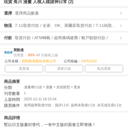
現貨 角川 漫畫 人模人樣諸神日常 (2)
選擇
選擇商品數量
物流
7-11取貨付款 / 全家、OK、萊爾富取貨付款 / 7-11純取貨 / 全家、OK、萊爾富純取貨 / 宅配/快遞 /
付款
取貨付款 / ATM轉帳 / 超商條碼繳費 / 帳戶餘額付款 /
買動漫
信用度：
99%
49 分鐘前上線
公司名稱：
買對動漫股份有限公司
公司統編：
24553282
逛賣場
賣家介紹
私訊賣家
商品摘要
分類
漫畫/輕小說 > 漫畫 > 其他類型 > 更多
刊登數量
1
上架時間
2025-12-11 16:10:34
購買條件
使用超商取貨付款：負評≦1分 超商未取貨≦1次 未完成交易≦1次
商品詳情
暫以日文版書封替代，一有中文版封面會立即替換！