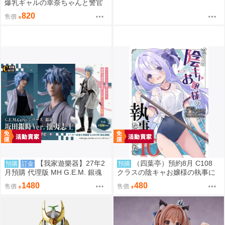
爆乳ギャルの幸奈ちゃんと警官
コスエッチ 新刊套組 猫耳と黒マ
820
售價
スク
【我家遊樂器】27年2
（四葉亭）預約8月 C108
預購
訂金
預購
月預購 代理版 MH G.E.M. 銀魂
クラスの陰キャお嬢様の執事に
坂田銀時 攘夷志士
なりました10 ひづき夜宵
1480
480
售價
售價