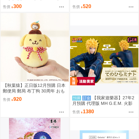
300
520
售價
售價
【秋葉猿】正日版12月預購 日本
郵便局 郵局 布丁狗 30周年 おも
ちもちもちマスコット 吊飾
【我家遊樂器】27年2
預購
訂金
920
售價
月預購 代理版 MH G.E.M. 火影
忍者 疾風傳 掌上系列 波風湊
1380
售價