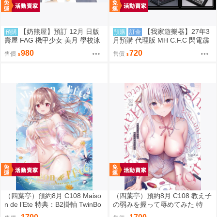
【奶熊屋】預訂 12月 日版
【我家遊樂器】27年3
預購
預購
訂金
壽屋 FAG 機甲少女 美月 學校泳
月預購 代理版 MH C.F.C 閃電霹
裝 死庫水 一般版 組裝模型 0810
靂車 新世紀GPX 隱形美洲豹Z-7
980
720
售價
售價
（四葉亭）預約8月 C108 Maiso
（四葉亭）預約8月 C108 教え子
n de l’Ete 特典：B2掛軸 TwinBo
の弱みを握って辱めてみた 特
x
典：B2掛軸 TwinBox