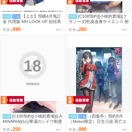
【上士】預購4月免訂
[C108預約][小竣的賣場][ク
預購
訂金
預購
金 代理版 MH LOOK UP 抬頭系
サソーダ]牝臭改善サイエンス 附
列 刀劍亂舞 三日月宗近 0814
蜜瓜特典小卡 同人誌id=3727249
890
280
售價
售價
18
限制級商品
[C105預約][小竣的賣場][LA
（四葉亭）預約9月
預購
預購
訂金
MINARIA]白山華凜のシドウ制度
（Melon限定）日文小說 死亡エ
同人誌id=2694268
ンドを回避したギャルゲーのヒ
250
990
售價
售價
ロインたちが (3) へいろー