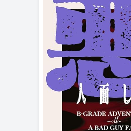
日本輕小說家。
個人X帳號：https://twitter.com/9ozfrljbel6qz4g
角色原案：ハラカズヒロ
居住於逗子的插畫家，出身於家用遊戲開發領域
官方網站：http://www.ninefive95.com/ig/
©Cogeme 2024 ©Enji, Kazuhiro Hara 2024 