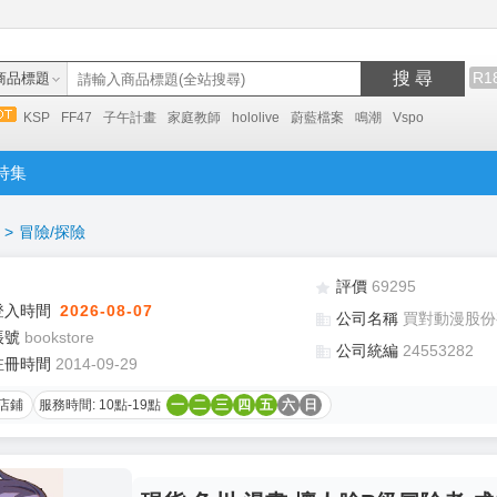
搜 尋
R1
商品標題
KSP
FF47
子午計畫
家庭教師
hololive
蔚藍檔案
鳴潮
Vspo
特集
>
冒險/探險
評價
69295
登入時間
2026-08-07
公司名稱
買對動漫股份
帳號
bookstore
公司統編
24553282
註冊時間
2014-09-29
店鋪
服務時間: 10點-19點
一
二
三
四
五
六
日