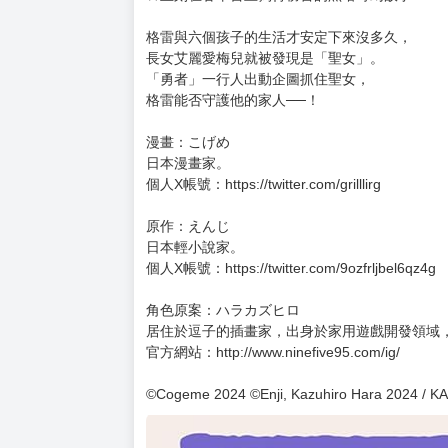
購買評價限制
使用超商取貨付款：負評≦1分 超商未取貨≦1
暫以日文版書封替代，一有中文版封面會立即替
預計出版日 2026年2月12日
★首刷限定精美典藏書卡！（首刷售完即無贈品
★KAKUYOMU年度綜合排名第1名。
★立刻在各平台上獨得榜首的黑暗奇幻故事!!
格雷與六個孩子的生活才安定下來沒多久，
長女艾麗愛梅兒就被發現是「聖女」。
「勇者」一行人出動企圖抓住聖女，
格雷能否守護他的家人──！
漫畫：こげめ
日本漫畫家。
個人X帳號：https://twitter.com/grilllirg
原作：えんじ