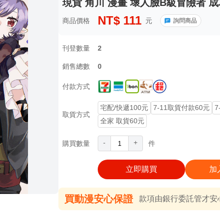
現貨 角川 漫畫 壞人臉B級冒險者 成
NT$
111
商品價格
元
詢問商品
刊登數量
2
銷售總數
0
付款方式
宅配/快遞100元
7-11取貨付款60元
7
取貨方式
全家 取貨60元
-
+
購買數量
件
立即購買
加
買動漫安心保證
款項由銀行委託管才安心 