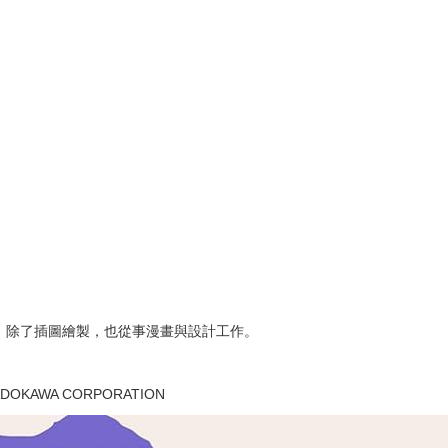
次 未完成交易≦1次 （近半年）
換！
）