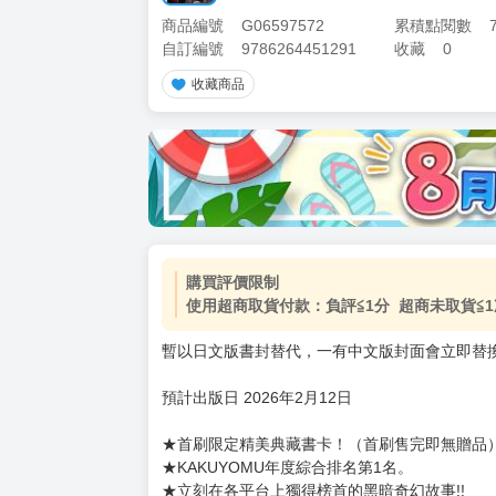
商品編號
G06597572
累積點閱數
自訂編號
9786264451291
收藏
0
收藏商品
加價購
( 共
1
件商品 )
(加購品) 買動漫★《$15元-
-
+