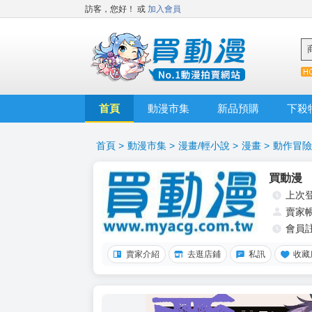
訪客，您好！
或
加入會員
首頁
動漫市集
新品預購
下殺
首頁
>
動漫市集
>
漫畫/輕小說
>
漫畫
>
動作冒險
買動漫
上次
賣家
會員
賣家介紹
去逛店鋪
私訊
收藏