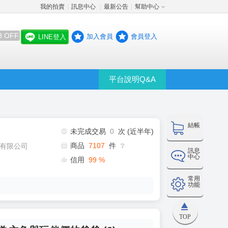
我的拍賣
訊息中心
最新公告
幫助中心
│
│
│
8 OFF
加入會員
會員登入
LINE登入
平台說明Q&A
結帳
未完成交易
0
次 (近半年)
商品
7107
件
有限公司
❔
訊息
中心
信用
99
%
常用
功能
TOP