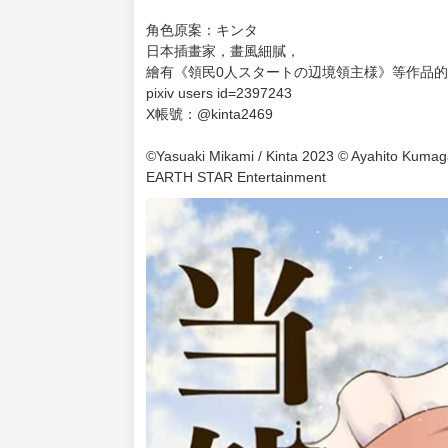
日本漫畫家，畫風可愛有活力，
也有以同人社團「閑談茶房」活動，繪有本作。
pixiv users id=12286945
X帳號：@Ayahito_kumagai
原作：三上康明
出生於神奈川縣的兼職小說家。
著有《身為女僕這是當然的。～遭受誣陷的萬能
120億円を達成するための戦略》等作品。
X帳號：@MikamiYasuaki
角色原案：キンタ
日本插畫家，畫風細膩，
繪有《領民0人スタートの辺境領主様》等作品
pixiv users id=2397243
X帳號：@kinta2469
©Yasuaki Mikami / Kinta 2023 © Ayahito Kumag
EARTH STAR Entertainment