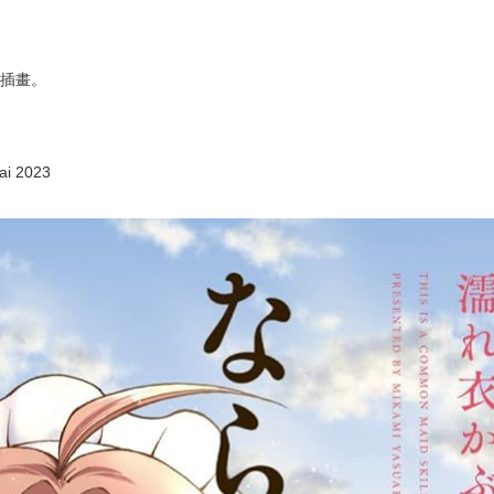
女僕決定踏上旅途～》、《察知されない最強職（ルール・ブレイカー）
的插畫。
ai 2023