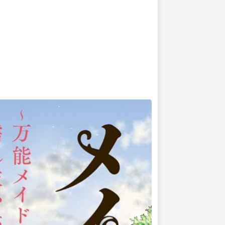
》、《裏庭の隠しダンジョンで「起業」し、年収