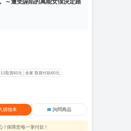
的。～遭受誣陷的萬能女僕決定踏
-11取貨60元
全家 取貨付款60元
入購物車
詢問商品
! 保障您每一筆付款 !