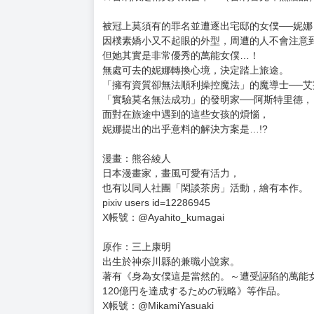
購買評價限制
使用超商取貨付款：負評≦1分 超商未取貨≦1
暫以日文版書封替代，一有中文版封面會立即替
預計出版日 2026年2月12日
★超乎常理卻低調無比的女僕踏上旅程！
★萬能女僕與夥伴們獻上的異世界奇幻物語！
★首刷限定精美典藏書卡！（首刷售完即無贈品
被冠上莫須有的罪名並遭逐出宅邸的女僕──妮娜
因樸素嬌小又不起眼的外型，周遭的人不會注意
但她其實是非常優秀的萬能女僕…！
無處可去的妮娜轉換心境，決定踏上旅途。
「擁有資質卻無法順利操控魔法」的魔導士──艾
「實驗莫名無法成功」的發明家──阿斯特里德，
面對在旅途中遇到的這些女孩的煩惱，
妮娜提出的出乎意料的解決方案是…!?
漫畫：熊谷綾人