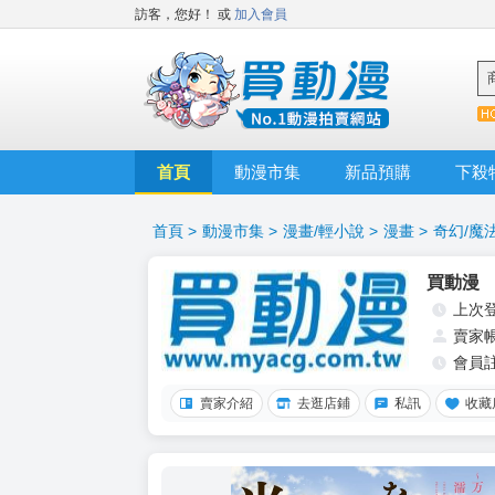
訪客，您好！
或
加入會員
首頁
動漫市集
新品預購
下殺
首頁
>
動漫市集
>
漫畫/輕小說
>
漫畫
>
奇幻/魔
買動漫
上次
賣家
會員
賣家介紹
去逛店鋪
私訊
收藏