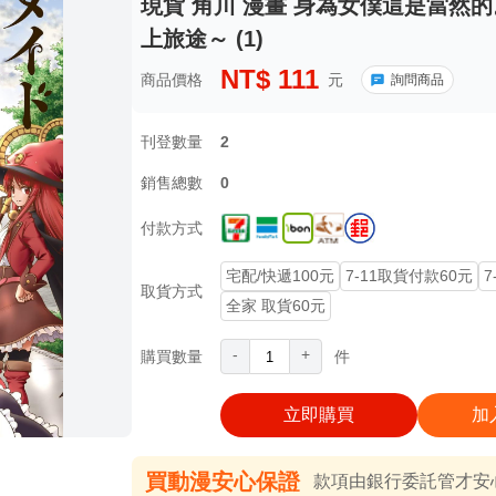
現貨 角川 漫畫 身為女僕這是當然
上旅途～ (1)
NT$
111
商品價格
元
詢問商品
刊登數量
2
銷售總數
0
付款方式
宅配/快遞100元
7-11取貨付款60元
7
取貨方式
全家 取貨60元
-
+
購買數量
件
立即購買
加
買動漫安心保證
款項由銀行委託管才安心 