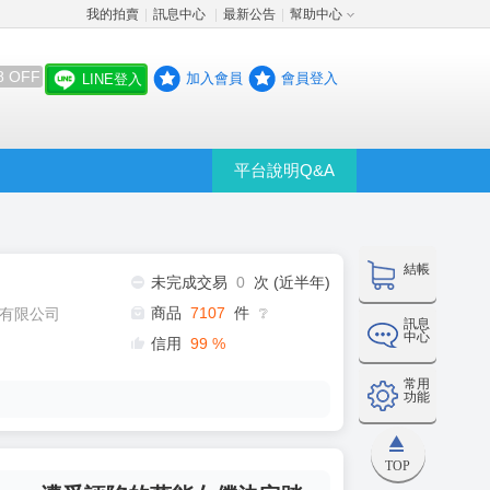
我的拍賣
訊息中心
最新公告
幫助中心
│
│
│
8 OFF
加入會員
會員登入
LINE登入
平台說明Q&A
結帳
未完成交易
0
次 (近半年)
商品
7107
件
有限公司
❔
訊息
中心
信用
99
%
常用
功能
TOP