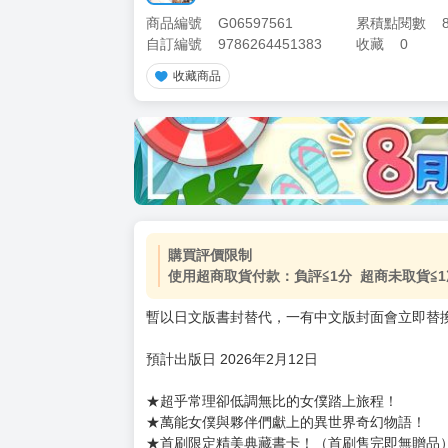
商品編號
G06597561
累積點閱數
自訂編號
9786264451383
收藏
0
收藏商品
加價購
( 共
1
件商品 )
(加購品) 買動漫★《$15元-
-
+