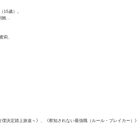
次 未完成交易≦1次 （近半年）
換！
）
（15歲）。
到她…
蜜莉、