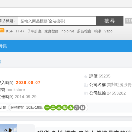
搜 尋
R1
商品標題
KSP
FF47
子午計畫
家庭教師
hololive
蔚藍檔案
鳴潮
Vspo
特集
法
評價
69295
登入時間
2026-08-07
公司名稱
買對動漫股份
帳號
bookstore
公司統編
24553282
註冊時間
2014-09-29
店鋪
服務時間: 10點-19點
一
二
三
四
五
六
日