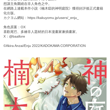
想讓主角圍繞在非人角色之中。
在網路上連載本作小說《楠木邸的神明庭院》獲得好評後正式書籍
化出版。
カクヨム網站：https://kakuyomu.jp/users/_enju_
角色原案：OX
喜歡尾巴、多繪非人題材的日本漫畫家兼插畫家。
X：@baallore
©Akira Anzai/Enju 2022/KADOKAWA CORPORATION