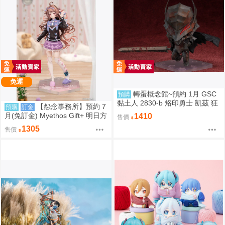
免運
轉蛋概念館~預約 1月 GSC
預購
黏土人 2830-b 烙印勇士 凱茲 狂
【怨念事務所】預約 7
預購
訂金
戰士鎧甲Ver. BLOOD EDITION
月(免訂金) Myethos Gift+ 明日方
1410
售價
舟 純燼艾雅法拉 後來的故事Ver
1305
售價
1/8 1011