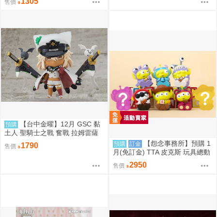
1305
售價
【台中金曜】12月 GSC 黏
預購
土人 聖騎士之戰 奮戰 拉姆雷薩
爾=瓦倫泰 再版 0904
【怨念事務所】預購 1
預購
訂金
1790
售價
月(免訂金) TTA 皮克斯 玩具總動
員 三眼怪 PERIHAPI! 靠肩小公仔
2950
售價
集 中盒 0829