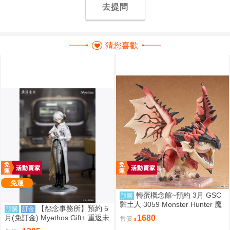
去提問
猜您喜歡
免運
轉蛋概念館~預約 3月 GSC
預購
黏土人 3059 Monster Hunter 魔
【怨念事務所】預約 5
預購
訂金
物獵人 火龍 雄火龍 超商付款免
月(免訂金) Myethos Gift+ 重返未
1680
售價
訂金
來 1999 兔毛手袋 1/8 1011