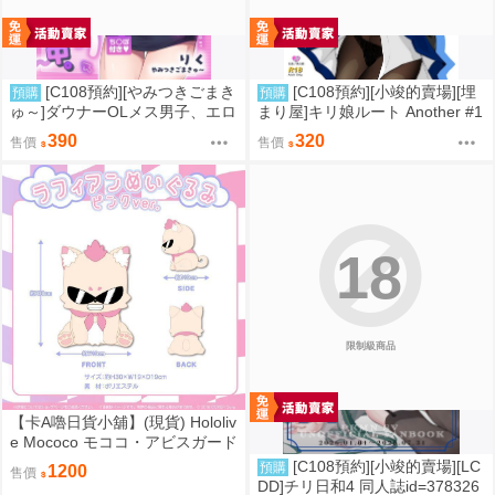
[C108預約][やみつきごまき
[C108預約][小竣的賣場][埋
預購
預購
ゅ～]ダウナーOLメス男子、エロ
まり屋]キリ娘ルート Another #1
がり残業中。【特典付】 同人誌i
0 中編 ~浮気デート編~ 同人誌id
390
320
售價
售價
d=3735920
=3764106
18
限制級商品
【卡A嚕日貨小舖】(現貨) Hololiv
e Mococo モココ・アビスガード
誕生日記念2024 ラフィアンぬい
[C108預約][小竣的賣場][LC
預購
1200
售價
ぐるみ ピンクver. 布偶
DD]チリ日和4 同人誌id=378326