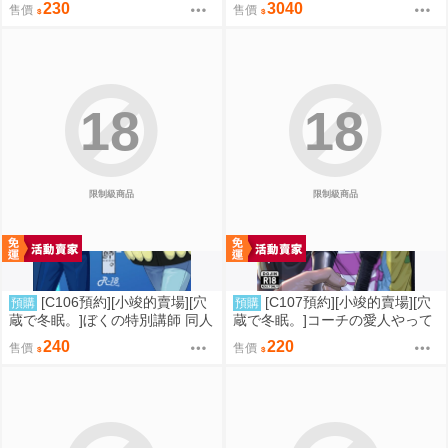
230
3040
售價
售價
18
18
限制級商品
限制級商品
[C106預約][小竣的賣場][穴
[C107預約][小竣的賣場][穴
預購
預購
蔵で冬眠。]ぼくの特別講師 同人
蔵で冬眠。]コーチの愛人やって
誌id=3056952
るって本当ですか 同人誌id=342
240
220
售價
售價
5212