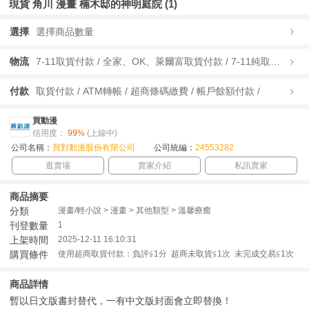
現貨 角川 漫畫 楠木邸的神明庭院 (1)
選擇
選擇商品數量
物流
7-11取貨付款 / 全家、OK、萊爾富取貨付款 / 7-11純取貨 / 全家、OK、萊爾富純取貨 / 宅配/快遞 /
付款
取貨付款 / ATM轉帳 / 超商條碼繳費 / 帳戶餘額付款 /
買動漫
信用度：
99%
(上線中)
公司名稱：
買對動漫股份有限公司
公司統編：
24553282
逛賣場
賣家介紹
私訊賣家
商品摘要
分類
漫畫/輕小說 > 漫畫 > 其他類型 > 溫馨療癒
刊登數量
1
上架時間
2025-12-11 16:10:31
購買條件
使用超商取貨付款：負評≦1分 超商未取貨≦1次 未完成交易≦1次
商品詳情
暫以日文版書封替代，一有中文版封面會立即替換！