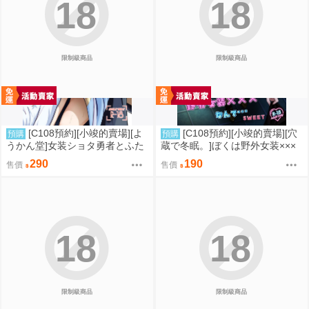
18
18
限制級商品
限制級商品
[C108預約][小竣的賣場][よ
[C108預約][小竣的賣場][穴
預購
預購
うかん堂]女装ショタ勇者とふた
蔵で冬眠。]ぼくは野外女装×××
なり僧侶 同人誌id=3783030
なんて…SWEET 同人誌id=3774
290
190
售價
售價
615
18
18
限制級商品
限制級商品