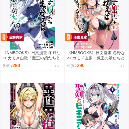
《NMBOOKS》日文漫畫 冬野な
《NMBOOKS》日文漫畫 冬野な
べ カモメ山脈「魔王の娘たちと
べ カモメ山脈「魔王の娘たちと
まぐわえば強くなれるって本当
まぐわえば強くなれるって本当
290
290
售價
售價
ですか？ (7)」
ですか？ (8)」