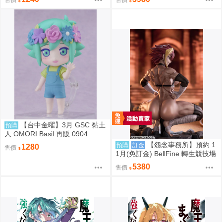
【台中金曜】3月 GSC 黏土
預購
人 OMORI Basil 再販 0904
【怨念事務所】預約 1
預購
訂金
1280
售價
1月(免訂金) BellFine 轉生競技場
瑪爾 巴洛克 1/6 0830
5380
售價