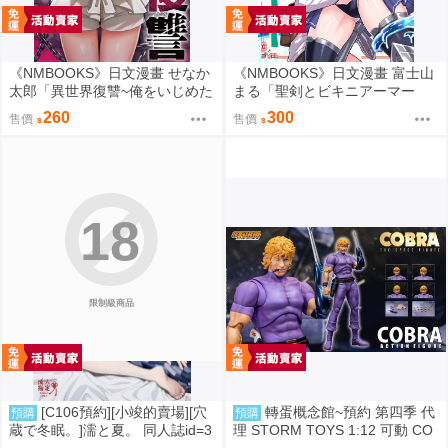
《NMBOOKS》日文漫畫 せなか
《NMBOOKS》日文漫畫 富士山
太郎「異世界復讐~俺をいじめた
まる「聖剣とビキニアーマー
奴らを最強スキルで支配する~
(1)」
260
300
售價
售價
(1)」
18
限制級商品
[C106預約][小竣的賣場][穴
轉蛋概念館~預約 第四季 代
預購
預購
蔵で冬眠。]濡と夏。 同人誌id=3
理 STORM TOYS 1:12 可動 CO
181919
BRA 眼鏡蛇 超商付款免訂金