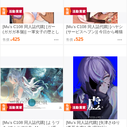
[Mu’s C108 同人誌代購] [ガー
[Mu’s C108 同人誌代購] [ハヤシ
(ガガガ本舗)] 一軍女子の堕とし
(サービスヘブン)] 今日から雌猫
方 【後編】 (女學生、辱め)
を飼うことになりました件 (後
425
525
售價
售價
宮)
[Mu’s C108 同人誌代購] [ようづ
[Mu’s 同人誌代購] [矢津さゆり