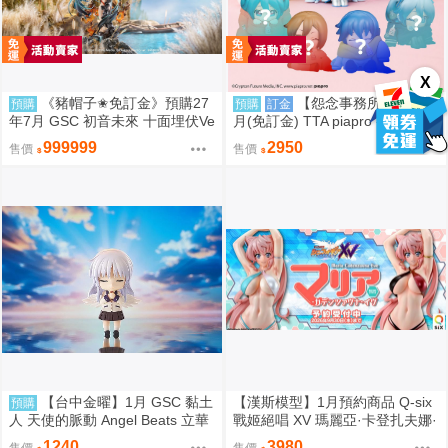
X
《豬帽子✬免訂金》預購27
【怨念事務所】預購 1
預購
預購
訂金
年7月 GSC 初音未來 十面埋伏Ve
月(免訂金) TTA piapro 初音未來
r 1/7 再販 0906
PERIHAPI! 換裝小公仔集2 中盒
999999
2950
售價
售價
0829
【台中金曜】1月 GSC 黏土
【漢斯模型】1月預約商品 Q-six
預購
人 天使的脈動 Angel Beats 立華
戰姬絕唱 XV 瑪麗亞·卡登扎夫娜·
奏 再版 0904
伊芙 通常版 油光版 1/7 PVC
1240
3980
售價
售價