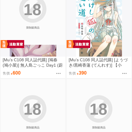
18
限制級商品
[Mu’s C108 同人誌代購] [鳩春
[Mu’s C108 同人誌代購] [ようづ
(鳩小屋)] 無人島ごっこ Day1 (蔚
き/黒崎香蓮 (てんれす)] 【小
藍檔案)
説】清けし狐の通い道 (原創)
600
390
售價
售價
18
18
限制級商品
限制級商品