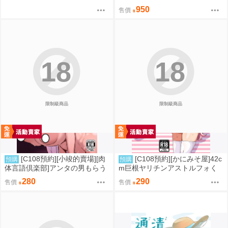
2
950
售價
18
18
限制級商品
限制級商品
[C108預約][小竣的賣場][肉
[C108預約][かにみそ屋]42c
預購
預購
体言語倶楽部]アンタの男もらう
m巨根ヤリチンアストルフォく
わよ 同人誌id=3768124
ん男の娘コスプレイヤーがコス
280
290
售價
售價
プレイヤーとパコる本 FGO 同
人誌id=3763546