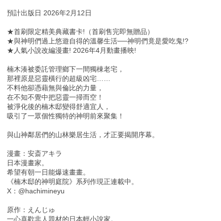
預計出版日 2026年2月12日
★首刷限定精美典藏書卡!（首刷售完即無贈品）
★與神明們過上悠遊自得的溫馨生活──神明們竟是愛吃鬼!?
★人氣小說改編漫畫! 2026年4月動畫播映!
楠木湊被委託管理鄉下一間獨棟老宅，
那裡原是惡靈橫行的超級凶宅……
不料他卻憑藉無與倫比的力量，
在不知不覺中把惡靈一掃而空！
被淨化後的楠木邸變得舒適宜人，
吸引了一眾個性獨特的神明前來聚集！
與山神鄰居們的山林樂居生活，才正要揭開序幕。
漫畫：安斎アキラ
日本漫畫家。
希望有朝一日能爆速畫畫。
《楠木邸的神明庭院》系列作現正連載中。
X：@hachimineyu
原作：えんじゅ
一心喜歡非人題材的日本輕小說家。