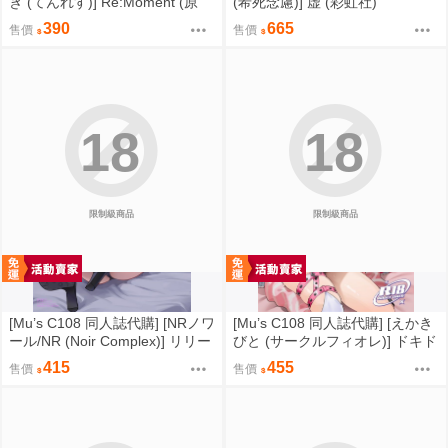
き (てんれす)] Re:Moment (原
(希死念慮)] 虚 (彩虹社)
創)
390
665
售價
售價
18
18
限制級商品
限制級商品
[Mu’s C108 同人誌代購] [NRノワ
[Mu’s C108 同人誌代購] [えかき
ール/NR (Noir Complex)] リリー
びと (サークルフィオレ)] ドキド
バイスと面談する (勝利女神：妮
キ、ヤだ (絕區零)
415
455
售價
售價
姬)