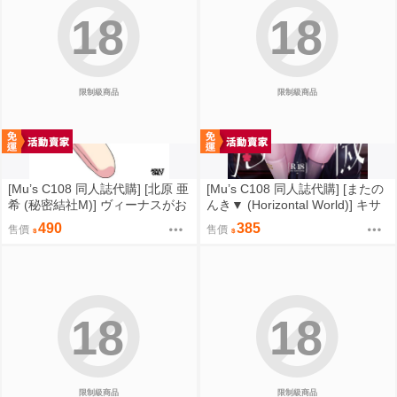
18
18
限制級商品
限制級商品
[Mu’s C108 同人誌代購] [北原 亜
[Mu’s C108 同人誌代購] [またの
希 (秘密結社M)] ヴィーナスがお
んき▼ (Horizontal World)] キサ
じさんで処女喪失。 (美少女戰
危機 (蔚藍檔案)
490
385
售價
售價
士)
18
18
限制級商品
限制級商品