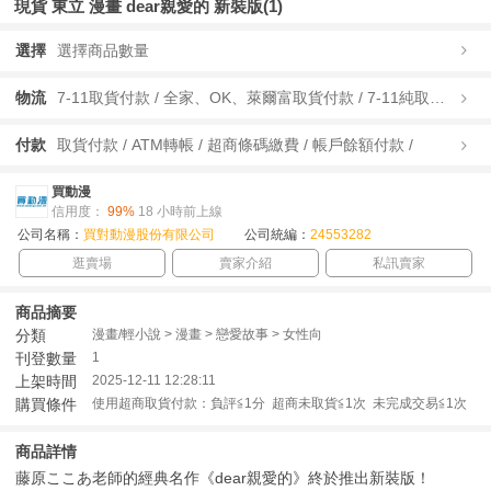
現貨 東立 漫畫 dear親愛的 新裝版(1)
選擇
選擇商品數量
物流
7-11取貨付款 / 全家、OK、萊爾富取貨付款 / 7-11純取貨 / 全家、OK、萊爾富純取貨 / 宅配/快遞 /
付款
取貨付款 / ATM轉帳 / 超商條碼繳費 / 帳戶餘額付款 /
買動漫
信用度：
99%
18 小時前上線
公司名稱：
買對動漫股份有限公司
公司統編：
24553282
逛賣場
賣家介紹
私訊賣家
商品摘要
分類
漫畫/輕小說 > 漫畫 > 戀愛故事 > 女性向
刊登數量
1
上架時間
2025-12-11 12:28:11
購買條件
使用超商取貨付款：負評≦1分 超商未取貨≦1次 未完成交易≦1次
商品詳情
藤原ここあ老師的經典名作《dear親愛的》終於推出新裝版！