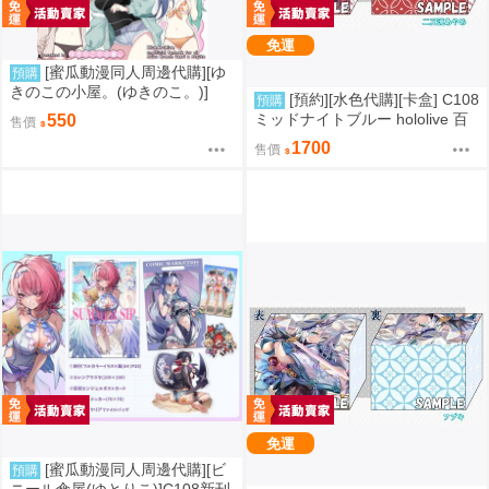
免運
[蜜瓜動漫同人周邊代購][ゆ
預購
きのこの小屋。(ゆきのこ。)]
[預約][水色代購][卡盒] C108
預購
【新刊セット】おねがいサッち
ミッドナイトブルー hololive 百
550
售價
ゃん、ゆうこと聞いて(蔚藍檔案)
鬼あやめ
1700
(同人誌)
售價
免運
[蜜瓜動漫同人周邊代購][ビ
預購
ニール傘屋(ゆとりこ)]C108新刊