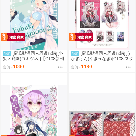
[蜜瓜動漫同人周邊代購][小
[蜜瓜動漫同人周邊代購][う
預購
預購
狐ノ庭園(コキツネ)]【C108新刊
なぎぱん(ゆきうなぎ)]C108 スタ
セット】Fubuki Illustration 2
レ新刊セット うなぎぱん(崩壞：
1060
1130
售價
售價
【特典付】(Hololive)(同人誌)
星穹鐵道)(同人誌)