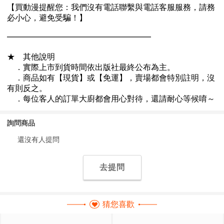
詢問商品
還沒有人提問
去提問
猜您喜歡