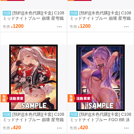
[預約][水色代購][卡盒] C108
[預約][水色代購][卡盒] C108
預購
預購
ミッドナイトブルー 崩壞 星穹鐵
ミッドナイトブルー 崩壞 星穹鐵
道 銀狼
道 緋英
1200
1200
售價
售價
[預約][水色代購][卡套] C108
[預約][水色代購][卡套] C108
預購
預購
ミッドナイトブルー 崩壞 星穹鐵
ミッドナイトブルー FGO BB 泳
道 火花
裝ver
420
420
售價
售價