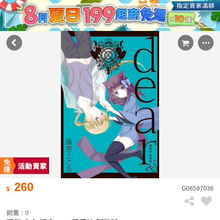
260
G06597036
銷量 : 0