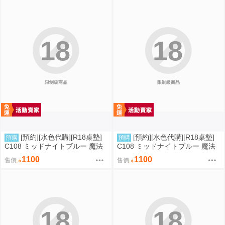
18
18
限制級商品
限制級商品
[預約][水色代購][R18桌墊]
[預約][水色代購][R18桌墊]
預購
預購
C108 ミッドナイトブルー 魔法
C108 ミッドナイトブルー 魔法
少女 美遊 M字腿
少女 伊莉雅&克洛伊&美遊 翹臀
1100
1100
售價
售價
18
18