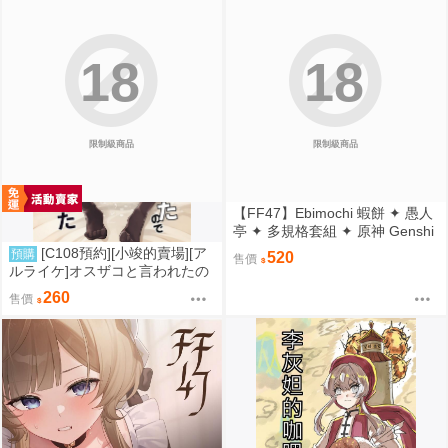
18
18
限制級商品
限制級商品
【FF47】Ebimochi 蝦餅 ✦ 愚人
亭 ✦ 多規格套組 ✦ 原神 Genshi
n Impact
[C108預約][小竣的賣場][ア
預購
520
售價
ルライケ]オスザコと言われたの
で俺の本気でわからせてみた 同
260
售價
人誌id=3792574