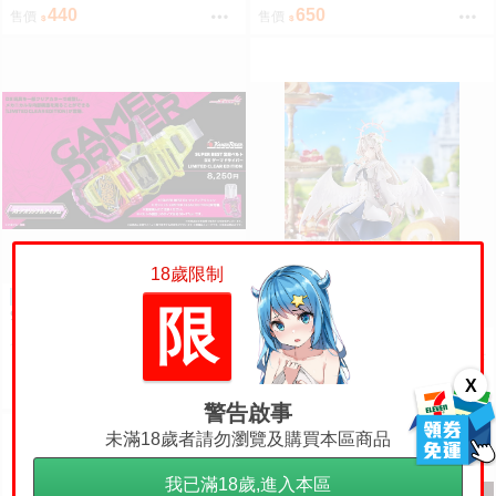
模樣坐姿娃吊飾 布偶 第3彈 5款
欲》總賣場 新刊套組｜立牌 槌永
440
650
售價
售價
分售 三次再販 0816
ヒヨリ 槌永日和［箱庭交響曲-通
販］
18歲限制
參號倉庫 預購 26年8-
預購
訂金
限
9月 萬代 假面騎士EX-AID SUPE
R BEST DX變身腰帶 限量透明版
【怨念事務所】預約 9
預購
訂金
2205
售價
810
月(免訂金) GSC G.S 收藏系列 蔚
藍檔案 渚 花香微笑 1/7 0927
X
4950
售價
警告啟事
未滿18歲者請勿瀏覽及購買本區商品
我已滿18歲,進入本區