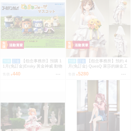
【怨念事務所】預購 1
【怨念事務所】預約 4
預購
訂金
預購
訂金
1月(免訂金)Ensky 黃金神威 動物
月(免訂金) QuesQ 萊莎的鍊金工
模樣坐姿娃吊飾 布偶 第1彈 6款
房 萊莎琳 斯托特 婚紗禮服Ver 1/
440
5280
售價
售價
分售 三次再販 0816
7 1025