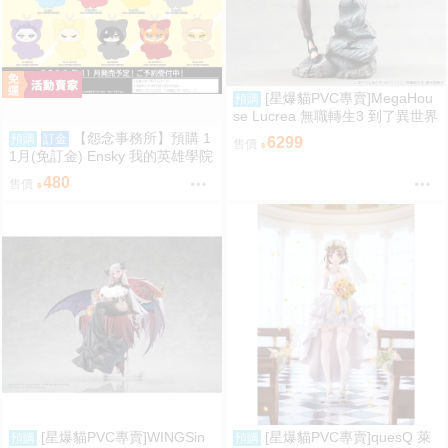
[星爆貓PVC專賣]MegaHou
預購
se Lucrea 無職轉生3 到了異世界
就拿出真本事 艾莉絲·伯雷亞斯·
【怨念事務所】預購 1
預購
訂金
6299
售價
格雷拉特 預計2027/06到貨
1月(免訂金) Ensky 我的英雄學院
Q版動物裝珠鍊布偶吊飾 娃娃 第
480
售價
2彈 9款分售 0816
[星爆貓PVC專賣]WINGSin
[星爆貓PVC專賣]quesQ 萊
預購
預購