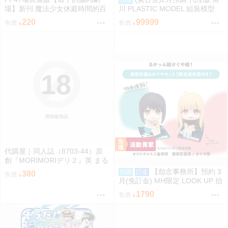
場】新刊 魔法少女休庭時間的百
川 PLASTIC MODEL 組裝模型
合花藝2 魔法少女的魔女裁判 蝦
驚爆危機 1/48 強弩兵 一般版 免
220
99999
售價
售價
子 Ebiko［箱庭交響曲-通販］
訂金
18
限制級商品
代購屋｜同人誌（8703-44）原
創『MORIMORIデリ２』英 まる
てん丼
【怨念事務所】預約 3
預購
訂金
380
售價
月(免訂金) MH限定 LOOK UP 抬
頭 超時空輝耀姬 輝耀&酒寄彩葉
1790
售價
套組附特典 0816