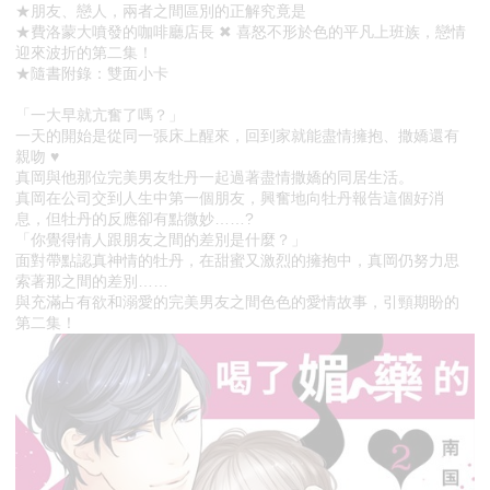
★朋友、戀人，兩者之間區別的正解究竟是
★費洛蒙大噴發的咖啡廳店長 ✖ 喜怒不形於色的平凡上班族，戀情
迎來波折的第二集！
★隨書附錄：雙面小卡
「一大早就亢奮了嗎？」
一天的開始是從同一張床上醒來，回到家就能盡情擁抱、撒嬌還有
親吻 ♥
真岡與他那位完美男友牡丹一起過著盡情撒嬌的同居生活。
真岡在公司交到人生中第一個朋友，興奮地向牡丹報告這個好消
息，但牡丹的反應卻有點微妙……?
「你覺得情人跟朋友之間的差別是什麼？」
面對帶點認真神情的牡丹，在甜蜜又激烈的擁抱中，真岡仍努力思
索著那之間的差別……
與充滿占有欲和溺愛的完美男友之間色色的愛情故事，引頸期盼的
第二集！