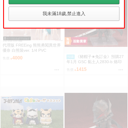
我未滿18歲,禁止進入
代理版 FREEing 熊熊勇闖異世界
優奈 白熊裝ver. 1/4 PVC
《豬帽子✬免訂金》預購27
預購
4000
售價
年1月 GSC 黏土人2830-b 烙印
勇士 凱茲 狂戰士鎧甲Ver. BLOO
1415
售價
D EDITION 0906