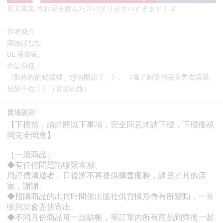
原文書名 惚れ薬を飲んだスパダリがヤバすぎます！ 2
作者簡介
南国ばなな
BL 漫畫家。
作品包括
《黏糊糊的秘湯裡、戀情開始了。》、《喝了媚藥的完美男友讓我
招架不住！》（青文出版）
賣場規則