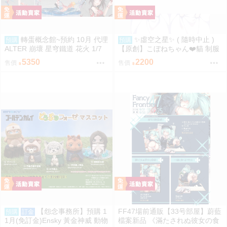
轉蛋概念館~預約 10月 代理
✨虛空之星✨ ( 隨時中止 )
預購
預購
ALTER 崩壞 星穹鐵道 花火 1/7
【原創】こぼねちゃん❤️貓 制服
附特典 免訂金
❤️ 抱枕套 160X50 CM 2WAYト
5350
2200
售價
售價
リコット 材質 [日本空運] 44147
【怨念事務所】預購 1
FF47場前通販【33号部屋】蔚藍
預購
訂金
1月(免訂金)Ensky 黃金神威 動物
檔案新品 《滿たされぬ彼女の食