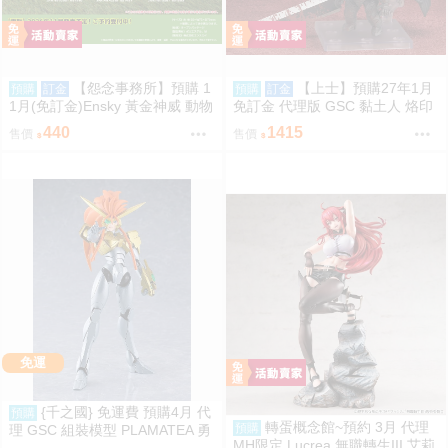
【怨念事務所】預購 1
【上士】預購27年1月
預購
訂金
預購
訂金
1月(免訂金)Ensky 黃金神威 動物
免訂金 代理版 GSC 黏土人 烙印
模樣坐姿娃吊飾 布偶 第2彈 3款
勇士 凱茲 狂戰士鎧甲Ver. BLOO
440
1415
售價
售價
分售 三次再販 0816
D EDITION
免運
{千之國} 免運費 預購4月 代
預購
轉蛋概念館~預約 3月 代理
預購
理 GSC 組裝模型 PLAMATEA 勇
MH限定 Lucrea 無職轉生III 艾莉