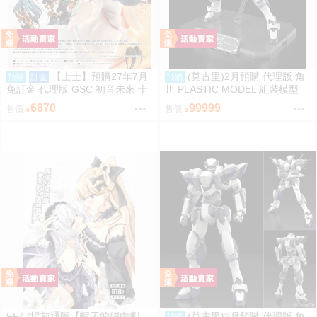
【上士】預購27年7月
(莫古里)2月預購 代理版 角
預購
訂金
預購
免訂金 代理版 GSC 初音未來 十
川 PLASTIC MODEL 組裝模型
面埋伏Ver. 1/7 再版
驚爆危機 1/48 強弩兵 特別套組
6870
99999
售價
售價
免訂金
FF47場前通販【蝦子的腦內劇
(莫古里)2月預購 代理版 角
預購