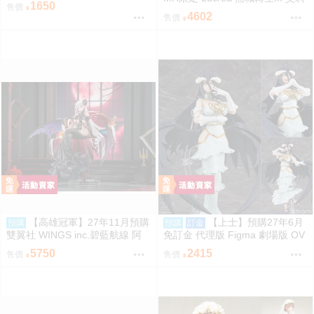
者王 獅子王凱 約16公分 9月10日
1650
售價
絲 高約27公分 超商付款免訂金
截止
4602
售價
【高雄冠軍】27年11月預購
【上士】預購27年6月
預購
預購
訂金
雙翼社 WINGS inc.碧藍航線 阿
免訂金 代理版 Figma 劇場版 OV
爾比恩 銀月下的夜之眷屬 1/7 免
ERLORD 聖王國篇 雅兒貝德
5750
2415
售價
售價
訂金