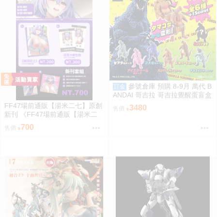
參號倉庫 預購 8-9月 萬代 B
訂金
ANDAI 哥吉拉 哥吉拉覺醒蛋盲盒
中盒12入 812超取免訂
FF47場前通販【湯米二七】原創
3480
售價
新刊 《FF47場前通販【湯米二
七】原創新刊 《綠鼎記上（下
700
售價
略）》 壓克力磁吸滑軌學生證 感
謝簽名板トミー27 ［箱庭交響
曲-通販］》 壓克力磁吸滑軌學生
證 簽感謝簽名板トミー27 ［箱庭
交響曲-通販］