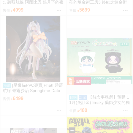
c. 碧藍航線 阿爾比恩 銀月下的夜
莎的煉金術工房3 終結之鍊金術
之眷屬 1/7 預計2028/01到貨
士與秘密鑰匙 萊莎琳・斯托特 婚
4999
5699
售價
售價
紗Ver. 1/7 預計2027/07到貨
[星爆貓PVC專賣]Phat! 碧藍
預購
航線 奇爾沙治 Springtime Data
預計2027/11到貨
【怨念事務所】預購 1
預購
訂金
6499
售價
1月(免訂金) Ensky 藥師少女的獨
語 Q版動物裝珠鍊布偶吊飾 娃娃
480
售價
2款分售 0816