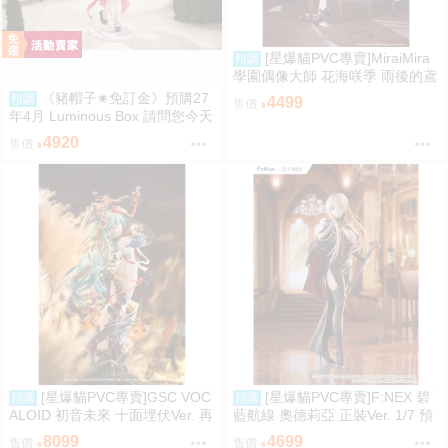
[星爆貓PVC專賣]MiraiMira
預購
學園偶像大師 花海咲季 雨後的鳶
尾花 特訓前Ver. 1/7 預計2027/07
《豬帽子✬免訂金》預購27
預購
4499
售價
到貨
年4月 Luminous Box 請問您今天
要來點兔子嗎？ 心愛 禮服Ver 1/
4920
售價
7 0906
[星爆貓PVC專賣]GSC VOC
[星爆貓PVC專賣]F:NEX 碧
預購
預購
ALOID 初音未來 十面埋伏Ver. 再
藍航線 奧德莉亞 正裝Ver. 1/7 預
版 預計2027/10到貨
計2027/06到貨
8099
4699
售價
售價