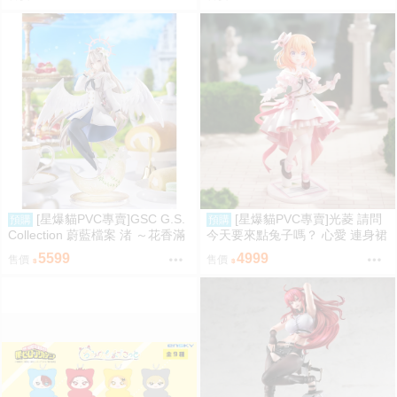
[星爆貓PVC專賣]GSC G.S.
[星爆貓PVC專賣]光菱 請問
預購
預購
Collection 蔚藍檔案 渚 ～花香滿
今天要來點兔子嗎？ 心愛 連身裙
溢的微笑～ 預計2027/12到貨
Ver. 預計2027/08到貨
5599
4999
售價
售價