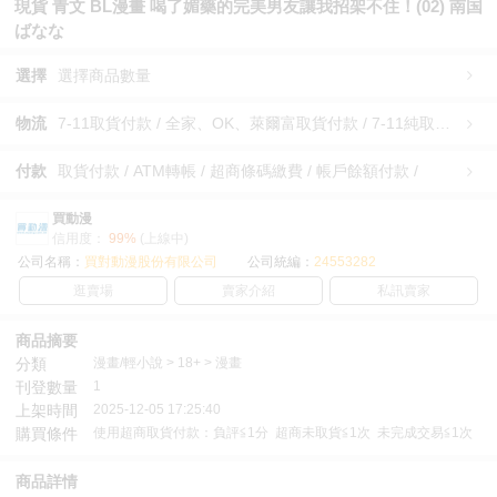
現貨 青文 BL漫畫 喝了媚藥的完美男友讓我招架不住！(02) 南国
ばなな
選擇
選擇商品數量
物流
7-11取貨付款 / 全家、OK、萊爾富取貨付款 / 7-11純取貨 / 全家、OK、萊爾富純取貨 / 宅配/快遞 /
付款
取貨付款 / ATM轉帳 / 超商條碼繳費 / 帳戶餘額付款 /
買動漫
信用度：
99%
(上線中)
公司名稱：
買對動漫股份有限公司
公司統編：
24553282
逛賣場
賣家介紹
私訊賣家
商品摘要
分類
漫畫/輕小說 > 18+ > 漫畫
刊登數量
1
上架時間
2025-12-05 17:25:40
購買條件
使用超商取貨付款：負評≦1分 超商未取貨≦1次 未完成交易≦1次
商品詳情