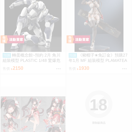
轉蛋概念館~預約 2月 角川
《豬帽子✬免訂金》預購27
預購
預購
組裝模型 PLASTIC 1/48 驚爆危
年1月 MF 組裝模型 PLAMATEA
機 強弩兵 ARX-7 一般版
繪師toridamono MX醬 0906
2150
1930
售價
售價
18
限制級商品