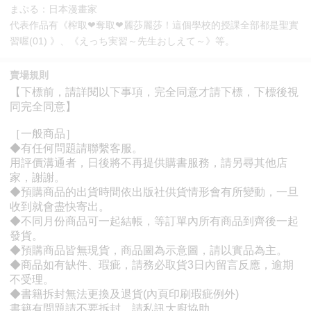
まぷる：日本漫畫家
代表作品有《榨取❤奪取❤麗莎麗莎！這個學校的授課全部都是聖實
習喔(01) 》、《えっち実習～先生おしえて～》等。
賣場規則