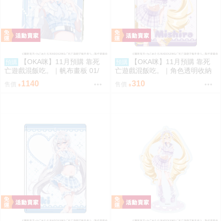
【OKA咪】11月預購 靠死
【OKA咪】11月預購 靠死
預購
預購
亡遊戲混飯吃。｜帆布畫板 01/
亡遊戲混飯吃。｜角色透明收納
(新繪插畫) (幽鬼)
夾 02/ (新繪插畫) (御城)
1140
310
售價
售價