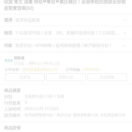
現貨 青文 漫畫 榨取❤奪取❤麗莎麗莎！這個學校的授課全部都
是聖實習喔(02)
選擇
選擇商品數量
物流
7-11取貨付款 / 全家、OK、萊爾富取貨付款 / 7-11純取貨 / 全家、OK、萊爾富純取貨 / 宅配/快遞 /
付款
取貨付款 / ATM轉帳 / 超商條碼繳費 / 帳戶餘額付款 /
買動漫
信用度：
99%
11 小時前上線
公司名稱：
買對動漫股份有限公司
公司統編：
24553282
逛賣場
賣家介紹
私訊賣家
商品摘要
分類
漫畫/輕小說 > 18+ > 漫畫
刊登數量
3
上架時間
2025-12-05 17:19:28
購買條件
使用超商取貨付款：負評≦1分 超商未取貨≦1次 未完成交易≦1次
商品詳情