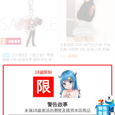
全新現貨 KOF 格鬥天王98 不知
火舞 仲間祭 3XL 短袖上衣 刺繡
限定聯名
【小凜社】《免訂金》學園
預購
2400
售價
偶像大師 花海咲季 藤田琴音 篠
澤廣 ECLIPSE LIGHT 吊飾 桌上
485
售價
小旗
18歲限制
限
X
警告啟事
未滿18歲者請勿瀏覽及購買本區商品