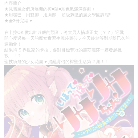
內容簡介
★見習魔女們所展開的榨■聖■系色氣滿滿喜劇 ♪
★用嘴巴…用雙腳…用胸部… 超級刺激的魔女學園課程!!
★全3冊完結 ♥
在卡拉OK 做出呻吟般的顫音，將大男人搞成正太（？？）迎戰，
開心度過每一天的魔女實習生麗莎麗莎 ♪ 今天終於等到期盼已久的
運動會！
結果抖 S 界世家的卡拉，要對目標奪冠的麗莎麗莎一夥發起挑
戰…！？
聖技紛飛的少女花園 ♥ 混亂背俗的榨聖生活第 2 集！！