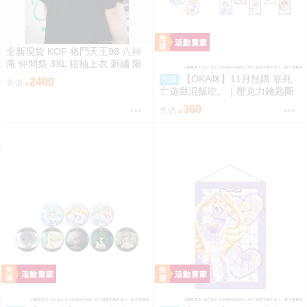
全新現貨 KOF 格鬥天王98 八神
庵 仲間祭 3XL 短袖上衣 刺繡 限
定聯名
【OKA咪】11月預購 靠死
預購
2400
售價
亡遊戲混飯吃。｜壓克力鑰匙圈
02/盲抽(8種)(官方&新繪插畫) 隨
360
售價
機一款