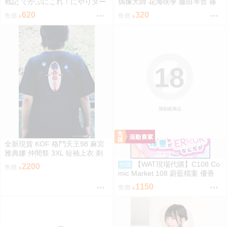
戰記 でかぷにこれ！にやりター
偶像大師 花海咲季 藤田琴音 篠
ニャ 譚雅 壓克力立牌
澤廣 ECLIPSE LIGHT A3海報
620
320
售價
售價
18
限制級商品
全新現貨 KOF 格鬥天王98 麻宮
雅典娜 仲間祭 3XL 短袖上衣 刺
繡 限定聯名
【WAT現場代購】C108 Co
預購
2200
售價
mic Market 108 蔚藍檔案 優香
ユウカの体重がERRORなんだが
1150
售價