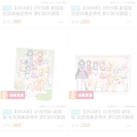
【OKA咪】8月預購 劇場版
【OKA咪】8月預購 劇場版
預購
預購
佐賀偶像是傳奇 夢幻銀河樂園｜
佐賀偶像是傳奇 夢幻銀河樂園｜
壓克力迷你立牌 盲抽(7種) 冰淇
徽章 02/盲抽(7種) 冰淇淋店ver.
380
250
售價
售價
淋店ver. 隨機一款
隨機一款
【OKA咪】10月預購 劇場
【OKA咪】10月預購 劇場
預購
預購
版 佐賀偶像是傳奇 夢幻銀河樂園
版 佐賀偶像是傳奇 夢幻銀河樂園
｜大型壓克力手機架 01/集合款
｜角色透明收納夾 02/集合款 旗
980
310
售價
售價
旗袍泳裝ver.
袍泳裝ver.(新繪插畫)