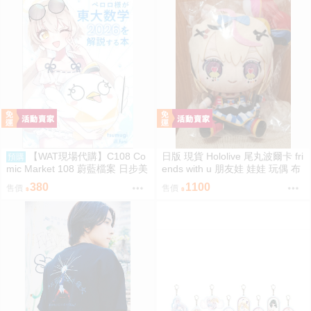
【WAT現場代購】C108 Co
日版 現貨 Hololive 尾丸波爾卡 fri
預購
mic Market 108 蔚藍檔案 日步美
ends with u 朋友娃 娃娃 玩偶 布
ペロロ様が東大数学2026を解説
偶 座長 尾丸ポルカ
380
1100
售價
售價
する本