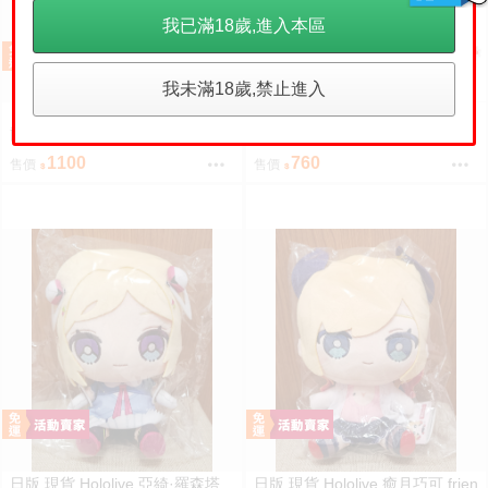
我已滿18歲,進入本區
我未滿18歲,禁止進入
日版 現貨 Hololive 亞綺·羅森塔
【小凜社】《免訂金》Sum
預購
爾 私服 friends with u 朋友娃 娃
mer Pockets 鳴瀨白羽、空門
娃 玩偶 布偶 亞綺羅森 Akirose
蒼、久島鷗、紬溫達斯 壓克力立
1100
760
售價
售價
アキ・ローゼンタール
牌 吊飾 壓克力御守
日版 現貨 Hololive 亞綺·羅森塔
日版 現貨 Hololive 癒月巧可 frien