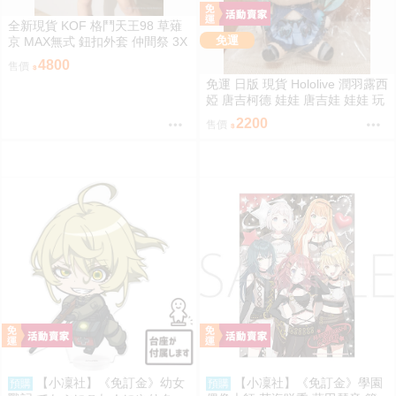
全新現貨 KOF 格鬥天王98 草薙
免運
京 MAX無式 鈕扣外套 仲間祭 3X
L 刺繡 限定聯名 外套
4800
售價
免運 日版 現貨 Hololive 潤羽露西
婭 唐吉柯德 娃娃 唐吉娃 娃娃 玩
偶 ドン・キホーテ もちどる 潤
2200
售價
羽るしあ
【小凜社】《免訂金》幼女
【小凜社】《免訂金》學園
預購
預購