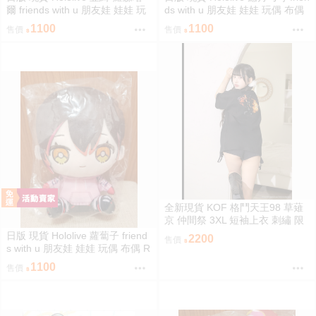
爾 friends with u 朋友娃 娃娃 玩
ds with u 朋友娃 娃娃 玩偶 布偶
偶 布偶 亞綺羅森 Akirose アキ・
癒月ちょこ
1100
1100
售價
售價
ローゼンタール
全新現貨 KOF 格鬥天王98 草薙
京 仲間祭 3XL 短袖上衣 刺繡 限
定聯名
日版 現貨 Hololive 蘿蔔子 friend
2200
售價
s with u 朋友娃 娃娃 玩偶 布偶 R
oboco ロボ子
1100
售價