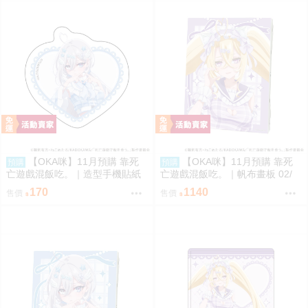
【OKA咪】11月預購 靠死
【OKA咪】11月預購 靠死
預購
預購
亡遊戲混飯吃。｜造型手機貼紙
亡遊戲混飯吃。｜帆布畫板 02/
01/ (新繪插畫) (幽鬼)
(新繪插畫) (御城)
170
1140
售價
售價