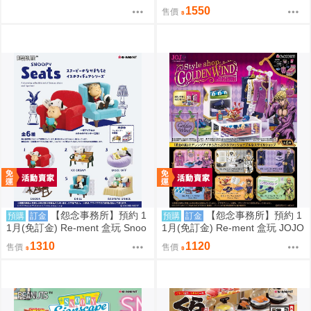
py 史努比 街角招牌場景 中盒6入
1550
售價
0823
【怨念事務所】預約 1
【怨念事務所】預約 1
預購
訂金
預購
訂金
1月(免訂金) Re-ment 盒玩 Snoo
1月(免訂金) Re-ment 盒玩 JOJO
py 史努比 悠閒座椅場景 中盒6入
的奇妙冒險 服裝精品店 黃金之風
1310
1120
售價
售價
0823
中盒6入 0823