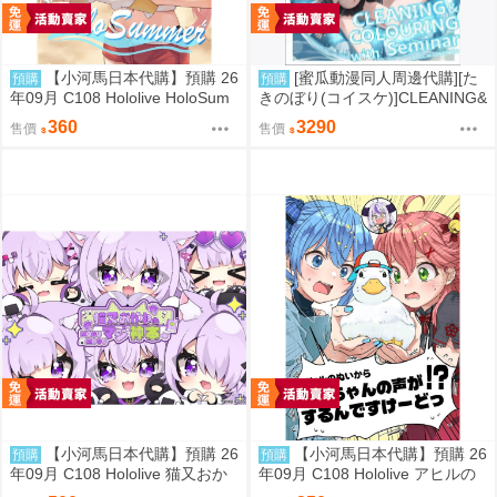
【小河馬日本代購】預購 26
[蜜瓜動漫同人周邊代購][た
預購
預購
年09月 C108 Hololive HoloSum
きのぼり(コイスケ)]CLEANING&
mer 繪師:李神の落書き場
COLOURING with Seminar メ
360
3290
售價
售價
ロンブックス新刊セット【メロ
ン限定特典付】【B2Wスエード
タペストリー】(蔚藍檔案)(B2掛
軸特典版)(同人誌)
【小河馬日本代購】預購 26
【小河馬日本代購】預購 26
預購
預購
年09月 C108 Hololive 猫又おか
年09月 C108 Hololive アヒルの
ゆのMOGUMOGUマジ神本 繪
ぬいからスバちゃんの声がする