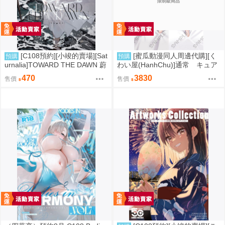
限制級商品
[C108預約][小竣的賣場][Sat
[蜜瓜動漫同人周邊代購][く
預購
預購
urnalia]TOWARD THE DAWN 蔚
わい屋(HanhChu)]通常 キュア
藍檔案 同人誌id=3787219
アルカナシャドウ_るるか (Ha
470
3830
售價
售價
nhChu)抱き枕カバー(名探偵光之
美少女!)(抱枕套)(同人周邊)