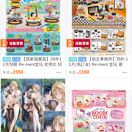
【我家遊樂器】26年1
【怨念事務所】預約 1
預購
訂金
預購
訂金
2月預購 Re-ment盒玩 史努比 招
1月(免訂金) Re-ment 盒玩 迴
牌景觀
轉、幸福的一盤 藏壽司 中盒6入
1550
1160
售價
售價
0823