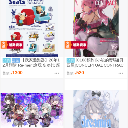
【我家遊樂器】26年1
[C108預約][小竣的賣場][貝
預購
訂金
預購
2月預購 Re-ment盒玩 史努比 座
四屋]CONCEPTUAL CONTRAC
椅
T 明日方舟：終末地 同人誌id=37
1300
520
售價
售價
87389