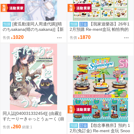
[蜜瓜動漫同人周邊代購][晴
【我家遊樂器】26年1
預購
預購
訂金
のちsakana(晴のちsakana)]【新
2月預購 Re-ment盒玩 帕恰狗的
刊セット】dreamin(同人誌)
鬆軟食譜
1020
1870
售價
售價
同人誌[040031332454][ (由霧)]
すたーりーきゃっとうぉーく (崩
壞星穹鐵道)刃 景元
【怨念事務所】預約 1
預購
訂金
260
售價
銷量:1
2月(免訂金) Re-ment 盒玩 Snoo