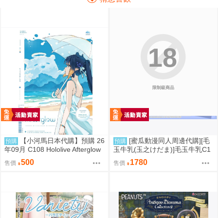
18
限制級商品
【小河馬日本代購】預購 26
[蜜瓜動漫同人周邊代購][毛
預購
預購
年09月 C108 Hololive Afterglow
玉牛乳(玉之けだま)]毛玉牛乳C1
繪師:カノチ
08新刊セット(同人誌)
500
1780
售價
售價