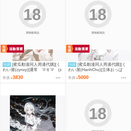
18
18
限制級商品
限制級商品
[蜜瓜動漫同人周邊代購][く
[蜜瓜動漫同人周邊代購][く
預購
預購
わい屋(zynxy)]通常 マキマ (z
わい屋(HanhChu)]立体おっぱ
ynxy)抱き枕カバー(抱枕套)(同人
い キュアアルカナシャドウ_る
3830
5000
售價
售價
周邊)
るか (HanhChu)抱き枕カバー
(名探偵光之美少女!)(抱枕套)(同
人周邊)
18