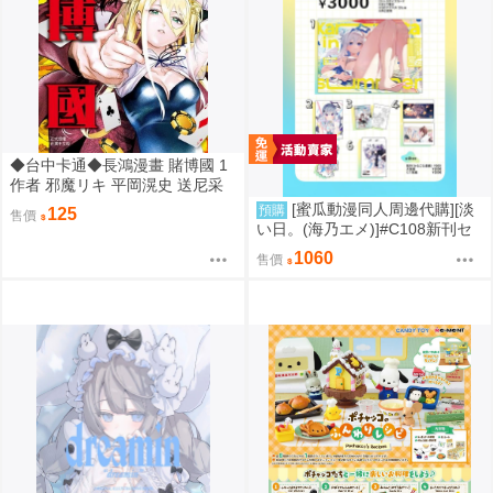
◆台中卡通◆長鴻漫畫 賭博國 1
作者 邪魔リキ 平岡滉史 送尼采
書套
[蜜瓜動漫同人周邊代購][淡
預購
125
售價
い日。(海乃エメ)]#C108新刊セ
ット(Hololive)(同人誌)
1060
售價