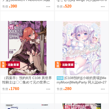
同人誌id=3787232
8660
390
520
售價
售價
（四葉亭）預約8月 C108 異世界
[C108預約][小竣的賣場][Me
預購
性騎士は〇〇集めて元の世界に
rryMoon]MeltyParty 同人誌id=27
帰りたい 特典：B2掛軸 菊池政
33703
1760
280
售價
售價
治