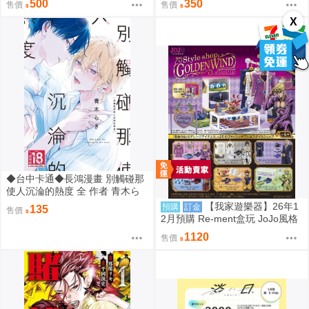
500
350
售價
售價
師:むーらん 神岡ちろる
んですけーどっ 繪師:MALINO
X
◆台中卡通◆長鴻漫畫 別觸碰那
使人沉淪的熱度 全 作者 青木ら
き 送尼采書套
【我家遊樂器】26年1
預購
訂金
135
售價
2月預購 Re-ment盒玩 JoJo風格
館 黃金之風
1120
售價