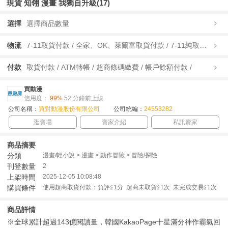
現貨 知翎 漫畫 我獨自升級(17)
選擇
選擇商品數量
物流
7-11取貨付款 / 全家、OK、萊爾富取貨付款 / 7-11純取貨 / 全家、OK、萊爾富純取貨 / 宅配/快遞 /
付款
取貨付款 / ATM轉帳 / 超商條碼繳費 / 帳戶餘額付款 /
買動漫
信用度：
99%
52 分鐘前上線
公司名稱：
買對動漫股份有限公司
公司統編：
24553282
逛賣場
賣家介紹
私訊賣家
商品摘要
分類
漫畫/輕小說 > 漫畫 > 動作冒險 > 冒險/探險
刊登數量
2
上架時間
2025-12-05 10:08:48
購買條件
使用超商取貨付款：負評≦1分 超商未取貨≦1次 未完成交易≦1次
商品詳情
※全球累計超過143億閱讀量，韓國KakaoPage十星滿分神作霸氣回