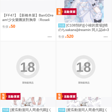
【FF47】【新橋本屋】BanGDre
am!少女樂團派對胸章〈Roseli
a〉-〈湊友希那/冰川紗夜/今井麗
[C108預約][小竣的賣場][晴
預購
50
售價
莎/宇田川亞子/白金燐子〉
のちsakana]dreamin 同人誌id=3
787402
520
售價
18
18
限制級商品
限制級商品
[蜜瓜動漫同人周邊代購][く
[蜜瓜動漫同人周邊代購][く
預購
預購