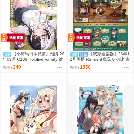
【小河馬日本代購】預購 26
【我家遊樂器】26年1
預購
預購
訂金
年09月 C108 Hololive Variety 繪
2月預購 Re-ment盒玩 史努比 古
師:Syun
董立體場景2
340
1550
售價
售價