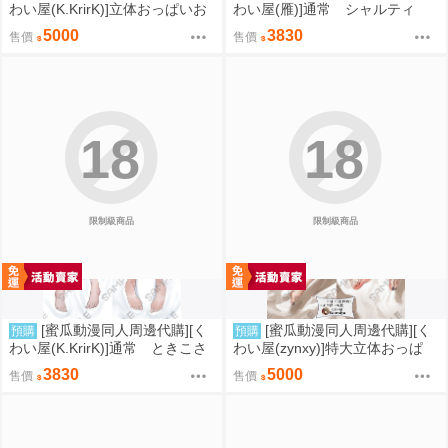
わい屋(K.KrirK)]立体おっぱいお
わい屋(雁)]通常 シャルティ
尻 ときこさん (K.KrirK)抱き
ア (雁)抱き枕カバー(OVERLO
5000
3830
售價
售價
枕カバー(FGO)(抱枕套)(同人周
RD)(抱枕套)(同人周邊)
邊)
18
18
限制級商品
限制級商品
[蜜瓜動漫同人周邊代購][く
[蜜瓜動漫同人周邊代購][く
預購
預購
わい屋(K.KrirK)]通常 ときこさ
わい屋(zynxy)]特大立体おっぱ
ん (K.KrirK)抱き枕カバー(FG
い マキマ (zynxy)抱き枕カバ
3830
5000
售價
售價
O)(抱枕套)(同人周邊)
ー(抱枕套)(同人周邊)