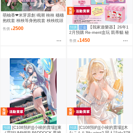
萌柚香❤米芽原創 鳴潮 秧秧 穗穗
抱枕套 秧秧等身抱枕套 秧秧枕頭
套 穗穗枕套 動漫等身抱枕套
【我家遊樂器】26年1
預購
訂金
2500
售價
2月預購 Re-ment盒玩 凱蒂貓 秘
密房間之旅
1450
售價
[C108預約][小竣的賣場][東
[C108預約][小竣的賣場][木
預購
預購
ノ堂]SUMMER PADDOCK 馬娘
なこもち]lily wing2 同人誌id=378