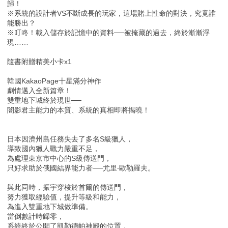
歸！
※系統的設計者VS不斷成長的玩家，這場賭上性命的對決，究竟誰
能勝出？
※叮咚！載入儲存於記憶中的資料──被掩藏的過去，終於漸漸浮
現……
隨書附贈精美小卡x1
韓國KakaoPage十星滿分神作
劇情邁入全新篇章！
雙重地下城終於現世──
闇影君主能力的本質、系統的真相即將揭曉！
日本因濟州島任務失去了多名S級獵人，
導致國內獵人戰力嚴重不足，
為處理東京市中心的S級傳送門，
只好求助於俄國結界能力者──尤里‧歐勒羅夫。
與此同時，振宇穿梭於首爾的傳送門，
努力獲取經驗值，提升等級和能力，
為進入雙重地下城做準備。
當倒數計時歸零，
系統終於公開了凱勒德帕神殿的位置，