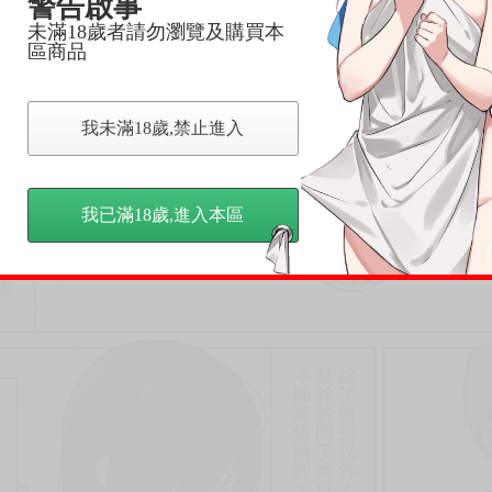
警告啟事
未滿18歲者請勿瀏覽及購買本
區商品
我未滿18歲,禁止進入
我已滿18歲,進入本區