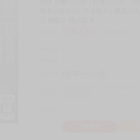
現貨 社團 いづれ / 作者 いづれ 
勝手に住みついてる陰キャ幽霊のカラ
文 無修正 同人誌 ★
NT$
220
商品價格
元
詢問商品
刊登數量
2
銷售總數
8
付款方式
宅配/快遞100元
7-11取貨付款60元
7
取貨方式
全家 取貨60元
-
+
購買數量
件
立即購買
加