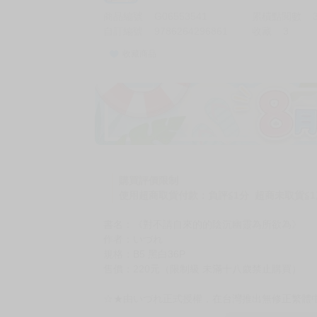
商品編號
G06553541
累積點閱數
自訂編號
9786264296861
收藏
3
收藏商品
購買評價限制
使用超商取貨付款：負評≦1分 超商未取貨≦1
書名：《對不請自來的的陰沉幽靈為所欲為》
作者：いづれ
規格：B5 黑白36P
售價：220元（限制級 未滿十八歲禁止購買）
☆★由いづれ正式授權，在台灣推出無修正繁體