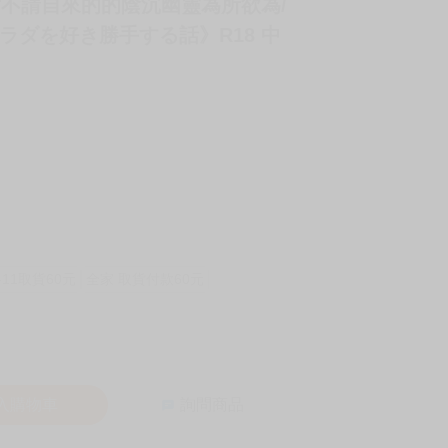
《對不請自來的的陰沉幽靈為所欲為/
ダを好き勝手する話》R18 中
-11取貨60元
全家 取貨付款60元
入購物車
詢問商品