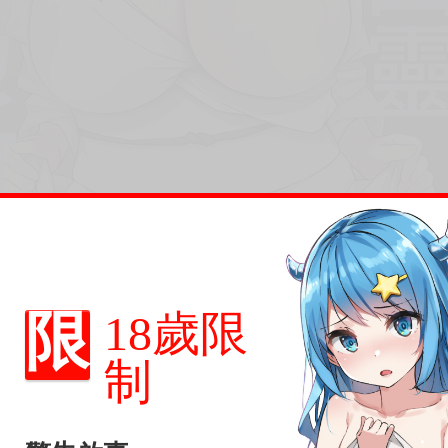
限
18歲限
制