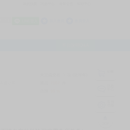
我的拍賣
訊息中心
最新公告
幫助中心
│
│
│
8 OFF
加入會員
會員登入
LINE登入
平台說明Q&A
結帳
未完成交易
0
次 (近半年)
商品
7107
件
有限公司
❔
訊息
中心
信用
99
%
常用
功能
TOP