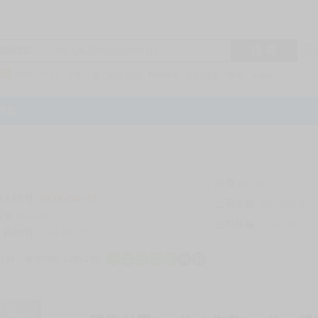
搜 尋
R1
商品標題
KSP
FF47
子午計畫
家庭教師
hololive
蔚藍檔案
鳴潮
Vspo
特集
評價
69297
登入時間
2026-08-07
公司名稱
買對動漫股份
帳號
bookstore
公司統編
24553282
註冊時間
2014-09-29
店鋪
服務時間: 10點-19點
一
二
三
四
五
六
日