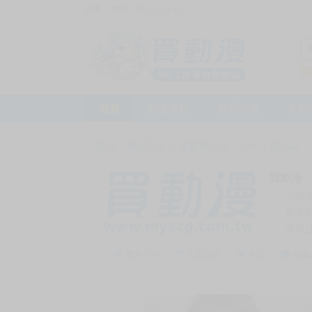
訪客，您好！
或
加入會員
首頁
動漫市集
新品預購
下殺
首頁
>
動漫市集
>
漫畫/輕小說
>
18+
>
同人誌
買動漫
上次
賣家
會員
賣家介紹
去逛店鋪
私訊
收藏