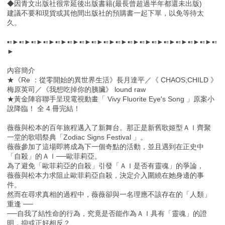
◆因青文出版社很常延後出版書籍(最長曾超過半年都還未出版)
建議不要和現貨或其他間出版社的預購書一起下單，以免等待太
久。
▪▫►▪▫►▪▫►▪▫►▪▫►▪▫►▪▫►▪▫►▪▫►▪▫►▪▫►▪▫►▪▫►▪▫►▪▫►▪▫►▪▫►▪▫
►
內容簡介
★《Re ：從零開始的異世界生活》長月達平／《 CHAOS;CHILD 》
梅原英司／《我想吃掉你的胰臟》 lound raw
★黃金陣容聯手呈現電視動畫「 Vivy Fluorite Eye's Song 」原案小
說降臨！ 全 4 冊完結！
薇薇與松本的百年旅程邁入了新舞台。那正是新舊歌姬型ＡＩ齊聚
一堂的歌唱祭典「Zodiac Signs Festival 」。
薇薇參加了這場即將成為下一個奇點的活動，並且遇到在正史中
「自殺」的ＡＩ──歐菲莉亞。
為了避免「歐菲莉亞的自殺」引發「ＡＩ是否有靈魂」的爭論，
薇薇與松本力求阻止歐菲莉亞自殺，決定介入圍繞在她身邊的事
件。
然而在尋求真相的過程中，薇薇卻與一名理應不該存在的「人類」
重逢 ──
──自我了結性命的行為，究竟是否能作為ＡＩ具有「靈魂」的證
明，抑或正好相反？