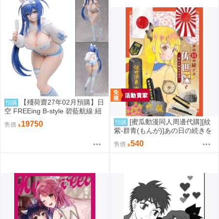
【殘荷齋27年02月預購】日
預購
空 FREEing B-style 碧藍航線 紐
澤西 新澤西 宿舍計劃Ver 1/3
[蜜瓜動漫同人周邊代購][紋
預購
19750
售價
紫-群青(もんが)]あの日の続きを
佐世保で～東山公園海軍墓地～
540
售價
(同人誌)