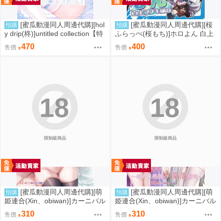
[蜜瓜動漫同人周邊代購][hol
[蜜瓜動漫同人周邊代購][桜
預購
預購
y drip(柊)]untitled collection【特
ふらっぺ(桜もち)]ホロよん 白上
典付】(同人誌)
フブキ編8(Hololive)(同人誌)
470
400
售價
售價
18
18
限制級商品
限制級商品
[蜜瓜動漫同人周邊代購][萌
[蜜瓜動漫同人周邊代購][萌
預購
預購
姫連合(Xin、obiwan)]カーニバル
姫連合(Xin、obiwan)]カーニバル
43-混浴地獄3 ～幻月遊戯の性転
44-混浴地獄4 ～覗き見傀儡の陥
310
310
售價
售價
換裁判～(崩壞：星穹鐵道)(同人
落裁判～(崩壞：星穹鐵道)(同人