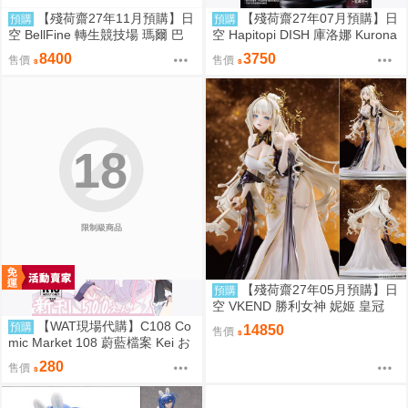
【殘荷齋27年11月預購】日
【殘荷齋27年07月預購】日
預購
預購
空 BellFine 轉生競技場 瑪爾 巴
空 Hapitopi DISH 庫洛娜 Kurona
洛克 1/6
盛情邀請 1/6 附特典
8400
3750
售價
售價
18
限制級商品
【殘荷齋27年05月預購】日
預購
空 VKEND 勝利女神 妮姬 皇冠
榮耀之花 1/4 附特典
【WAT現場代購】C108 Co
預購
14850
售價
mic Market 108 蔚藍檔案 Kei お
ねがい!! ケイちゃんっ♡
280
售價