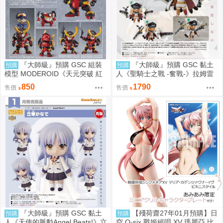
『大師級』預購 GSC 組裝
『大師級』預購 GSC 黏土
預購
預購
模型 MODEROID《天元突破 紅
人《聖騎士之戰 -奮戰-》拉姆雷
蓮螺巖》紅蓮螺巖 再販
薩爾=瓦倫泰 再販
850
1790
售價
售價
『大師級』預購 GSC 黏土
【殘荷齋27年01月預購】日
預購
預購
人《天使的脈動Angel Beats!》立
空 Q-six 戰姬絕唱 XV 瑪麗亞 比