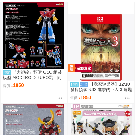
『大師級』預購 GSC 組裝
預購
模型 MODEROID《UFO戰士阿
波羅》大阿波羅
【我家遊樂器】12/10
預購
訂金
1850
售價
發售預購 NS2 進擊的巨人 3 鑰匙
卡 普通版日版
1850
售價