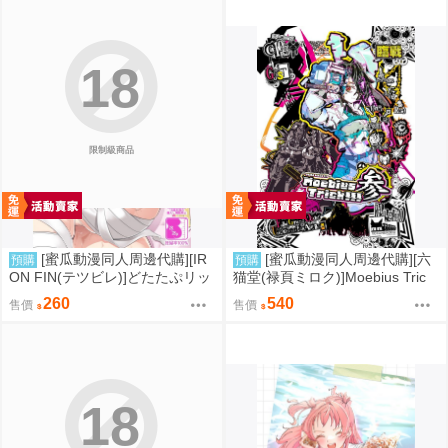
18
限制級商品
[蜜瓜動漫同人周邊代購][IR
[蜜瓜動漫同人周邊代購][六
預購
預購
ON FIN(テツビレ)]どたたぷリッ
猫堂(禄頁ミロク)]Moebius Tric
プ(FGO)(同人誌)
k!!! 参(FGO)(同人誌)
260
540
售價
售價
18