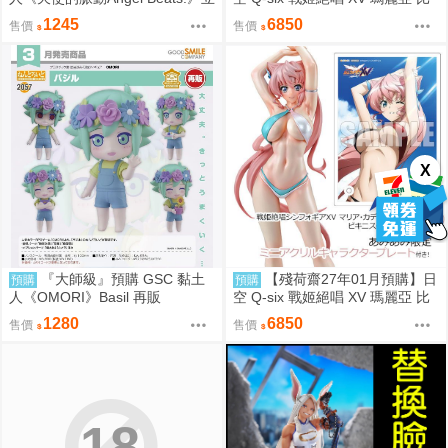
華奏 再販
基尼Ver 1/7 一般版
1245
6850
售價
售價
X
『大師級』預購 GSC 黏土
【殘荷齋27年01月預購】日
預購
預購
人《OMORI》Basil 再販
空 Q-six 戰姬絕唱 XV 瑪麗亞 比
基尼Ver 1/7 油光版
1280
6850
售價
售價
18