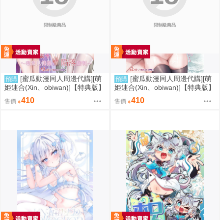
限制級商品
限制級商品
[蜜瓜動漫同人周邊代購][萌
[蜜瓜動漫同人周邊代購][萌
預購
預購
姫連合(Xin、obiwan)]【特典版】
姫連合(Xin、obiwan)]【特典版】
カーニバル44-混浴地獄4 ～覗き
カーニバル43-混浴地獄3 ～幻月
410
410
售價
售價
見傀儡の陥落裁判～(崩壞：星穹
遊儀の性転換裁判～(崩壞：星穹
鐵道)(同人誌)
鐵道)(同人誌)