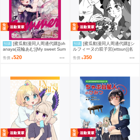
[蜜瓜動漫同人周邊代購][oh
[蜜瓜動漫同人周邊代購][シ
預購
預購
anaya(花輪あむ)]My sweet Sum
ルフィーヌの双子宮(ettsun)]名
mer【特典付】(LoveLive虹ヶ咲
前もよべないビギナーズ【特典
520
350
售價
售價
学園スクールアイドル同好会)(同
付】(FGO/stay night)(同人誌)
人誌)