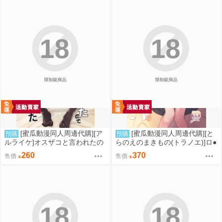
18
18
限制級商品
限制級商品
[蜜瓜動漫同人周邊代購][ア
[蜜瓜動漫同人周邊代購][と
預購
預購
ルライケ]オスザコと言われたの
らのえのまきもの(トラノエ)]ロ●
で俺の本気でわからせてみた(同
巨乳お嬢様藤宮あいりの華麗な
260
370
售價
售價
人誌)
るおねだり(同人誌)
18
18