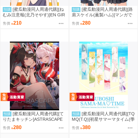
[蜜瓜動漫同人周邊代購][ね
[蜜瓜動漫同人周邊代購][路
預購
預購
むみ注意報(北乃そやす)]EN GIR
肩スケイル(薫製ハム)]マンガで
LS! Vol.11(彩虹社)(同人誌)
わかるアビドスシリーズ ちゃ
210
280
售價
售價
ぶ台星人のひみつ(蔚藍檔案)(同
人誌)
[蜜瓜動漫同人周邊代購][て
[蜜瓜動漫同人周邊代購][TQ
預購
預購
りたまキッチン]ASTRASCAPE
MQ(T.Q)]初星サマーマタイム(學
(崩壞：星穹鐵道)(同人誌)
園偶像大師)(同人誌)
280
380
售價
售價