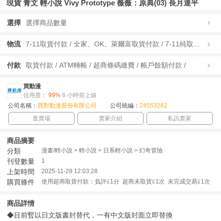
現貨 青文 輕小說 Vivy Prototype 薇薇：原典(03) 長月達平
選擇
選擇商品數量
物流
7-11取貨付款 / 全家、OK、萊爾富取貨付款 / 7-11純取貨 / 全家、OK、萊爾富純取貨 / 宅配/快遞 /
付款
取貨付款 / ATM轉帳 / 超商條碼繳費 / 帳戶餘額付款 /
買動漫
信用度：
99%
6 小時前上線
公司名稱：
買對動漫股份有限公司
公司統編：
24553282
逛賣場
賣家介紹
私訊賣家
商品摘要
分類
漫畫/輕小說 > 輕小說 > 日系輕小說 > 幻奇冒險
刊登數量
1
上架時間
2025-11-28 12:03:28
購買條件
使用超商取貨付款：負評≦1分 超商未取貨≦1次 未完成交易≦1次
商品詳情
◆目前暫以日文版書封替代，一有中文版封面立即替換