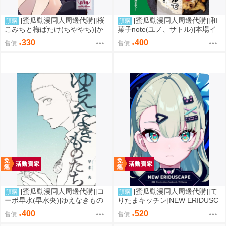
[蜜瓜動漫同人周邊代購][桜
[蜜瓜動漫同人周邊代購][和
預購
預購
こみちと梅ばたけ(ちややち)]か
菓子note(ユノ、サトル)]本場イ
わいいふたりがいちゃあま×××し
タリアのオリーブオイルで自宅
330
400
售價
售價
てるだけのはなし(同人誌)
ご飯のQOLを爆上げ!(同人誌)
[蜜瓜動漫同人周邊代購][コ
[蜜瓜動漫同人周邊代購][て
預購
預購
ーポ早水(早水央)]ゆえなきもの
りたまキッチン]NEW ERIDUSC
たち(同人誌)
APE(絕區零)(同人誌)
400
520
售價
售價