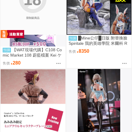
限制級商品
█Mine公仔█日版 附替換臉
預購
Spiritale 我的英雄學院 米爾科 R
abbit 1/7 PVC D9265
【WAT現場代購】C108 Co
預購
8350
售價
mic Market 108 蔚藍檔案 Kei ケ
イちゃん かいはつけいかくっ！
280
售價