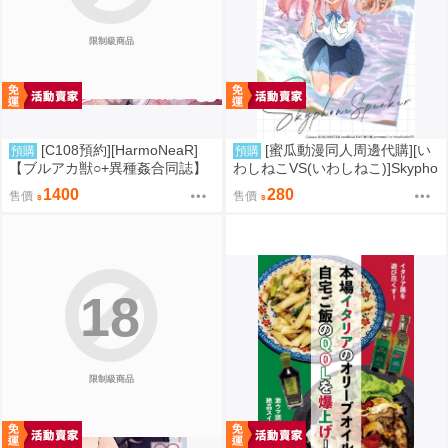
限制級商品
[C108預約][HarmoNeaR]
[蜜瓜動漫同人周邊代購][い
預購
預購
【ブルアカ獣○+異種姦合同誌】
わしねこVS(いわしねこ)]Skypho
Sow do on me! vol.3 蔚藍檔案
ne Speaker(學園偶像大師)(同人
1400
280
售價
售價
同人誌040031332357
誌)
18
限制級商品