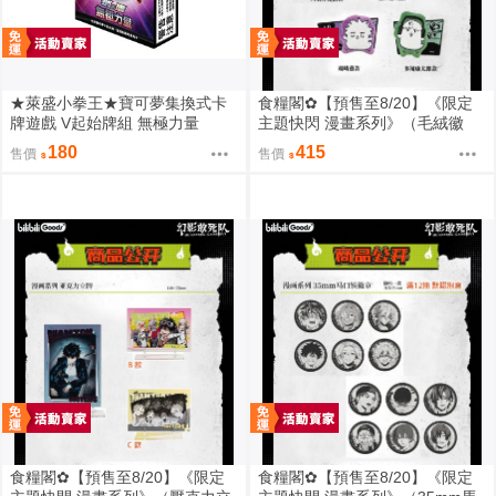
★萊盛小拳王★寶可夢集換式卡
食糧閣✿【預售至8/20】《限定
牌遊戲 V起始牌組 無極力量
主題快閃 漫畫系列》（毛絨徽
章）惡靈剋星／幻影敢死隊／主
180
415
售價
售價
題快閃／宍喰野虎落／是岸遊人
／觀崎薰／多聞康太郎／壹宮昊
都
食糧閣✿【預售至8/20】《限定
食糧閣✿【預售至8/20】《限定