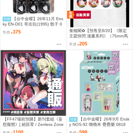
【台中金曜】26年11月 Ens
預購
ky EN-D01 哥吉拉(1995) 骰子 0
818
食糧閣✿【預售至8/20】《限定
375
售價
主題快閃 漫畫系列》（75mm馬
口鐵徽章）惡靈剋星／幻影敢死
205
售價
隊／主題快閃／宍喰野虎落／是
岸遊人／觀崎薰／多聞康太郎／
壹宮昊都
【FF47場前預購】新刊套組《妄
【台中金曜】26年9月 Ensk
預購
想擬態》[ 絕區零 / Zenless Zone
y NOS-92 嚕嚕米 疊疊樂 0818
Zero / 三酸化碳素 / 妄想天使 / 千
1100
599
售價
售價