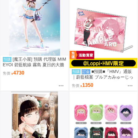
[魔王小屋] 預購 代理版 MIM
預購
EYOI 碧藍航線 霧島 夏日的大膽
嘗試 TF edition
■預購■『HMV』通販
預購
訂金
4730
售價
｜蔚藍檔案 ブルアカみゅーじっ
く♪3D LIVE『便利屋68』壓克力
1350
售價
板。[0912]