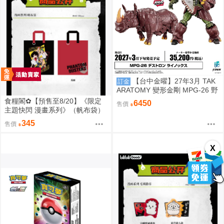
【台中金曜】27年3月 TAK
訂金
ARATOMY 變形金剛 MPG-26 野
獸戰爭 掠奪金剛 黑化 犀牛 0828
食糧閣✿【預售至8/20】《限定
6450
售價
主題快閃 漫畫系列》（帆布袋）
惡靈剋星／幻影敢死隊／主題快
345
售價
閃／宍喰野虎落／是岸遊人／觀
崎薰／多聞康太郎／壹宮昊都
X