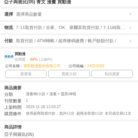
亞子與斑比(05) 青文 漫畫 買動漫
選擇
選擇商品數量
物流
7-11取貨付款 / 全家、OK、萊爾富取貨付款 / 7-11純取貨 / 全家、OK、萊爾富純取貨 / 宅配/快遞 /
付款
取貨付款 / ATM轉帳 / 超商條碼繳費 / 帳戶餘額付款 /
買動漫
信用度：
99%
(上線中)
公司名稱：
買對動漫股份有限公司
公司統編：
24553282
逛賣場
賣家介紹
私訊賣家
商品摘要
分類
漫畫/輕小說 > 漫畫 > 靈異/神怪
刊登數量
1
上架時間
2025-11-28 12:03:27
購買條件
使用超商取貨付款：負評≦1分 超商未取貨≦1次 未完成交易≦1次
商品詳情
亞子與斑比(05)