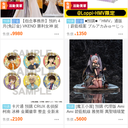
【怨念事務所】預約 4
■預購■『HMV』通販
預購
訂金
預購
訂金
月(免訂金) VKEND 勝利女神 妮
｜蔚藍檔案 ブルアカみゅーじっ
姬 皇冠 榮耀之花 1/4 附特典 101
く♪3D LIVE『空崎陽奈&早瀨優
9980
1350
售價
售價
8
香&尾刃環奈&錠前沙織』壓克力
板。[0912]
卡片通 預購 CRUX 名偵探
[魔王小屋] 預購 代理版 Ami
預購
預購
柯南 冰棒 金屬徽章 整盒 全新未
Ami 碧藍航線 雅努斯 萬聖喵喵驚
拆
悚夜ver.
2100
5600
售價
售價