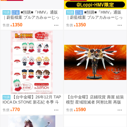
■預購■『HMV』通販
■預購■『HMV』通販
預購
訂金
預購
訂金
｜蔚藍檔案 ブルアカみゅーじっ
｜蔚藍檔案 ブルアカみゅーじっ
く♪3D LIVE『放學後甜點部』壓
く♪3D LIVE『三一綜合學園補課
1350
1350
售價
售價
克力板。[0912]
部』壓克力板。[0912]
【台中金曜】26年12月 TAP
【台中金曜】店鋪現貨 壽屋 組裝
預購
IOCA Dr.STONE 新石紀 冬季 斗
模型 星域毀滅者 阿努比斯 再版
篷可換裝布偶 娃娃 6款分售 0814
770
1590
售價
售價