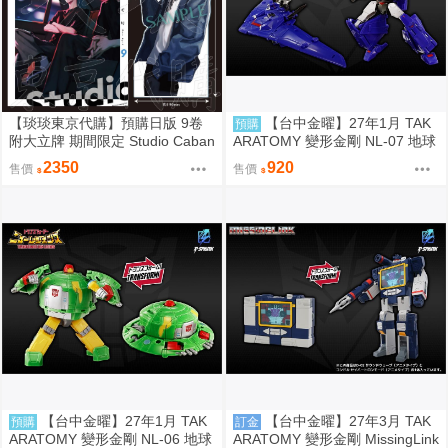
【琰琰東京代購】預購日版 9卷
【台中金曜】27年1月 TAK
預購
附大立牌 期間限定 Studio Caban
ARATOMY 變形金剛 NL-07 地球
a 思密錄音室 日下優助 牧友佳里
火種 音波 聲波 0828
2350
920
售價
售價
【台中金曜】27年1月 TAK
【台中金曜】27年3月 TAK
預購
訂金
ARATOMY 變形金剛 NL-06 地球
ARATOMY 變形金剛 MissingLink