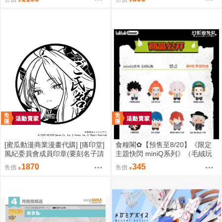
夏 / 愛芮 / 南宮羽 / 三小隻 / 夢想
家 ]
[蜜瓜動漫商業漫畫代購] [痛印堂]
食糧閣✿【預售至8/20】《限定
風紀委員會成員印章(要刻名子請
主題快閃 miniQ系列》（毛絨玩
下單備註)(預約至8/28)(12月預
偶）惡靈剋星／幻影敢死隊／主
1870
345
售價
售價
約)(蔚藍檔案)
題快閃／宍喰野虎落／是岸遊人
／觀崎薰／多聞康太郎／壹宮昊
都