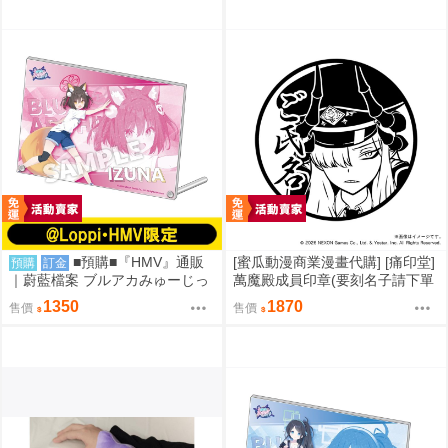
■預購■『HMV』通販
[蜜瓜動漫商業漫畫代購] [痛印堂]
預購
訂金
｜蔚藍檔案 ブルアカみゅーじっ
萬魔殿成員印章(要刻名子請下單
く♪3D LIVE『忍術研究部』壓克
備註)(預約至8/28)(12月預約)(蔚
1350
1870
售價
售價
力板。[0912]
藍檔案)