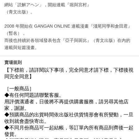
網站「読解アヘン」，開始連載『堀與宮村』
（青文出版）。
2008 年開始在 GANGAN ONLINE 連載漫畫『淺尾同學和倉田君』
（暫名），
而後也持續於各領域發表包含『亞子與斑比』（青文出版）在內的
連載與短篇漫畫。
賣場規則