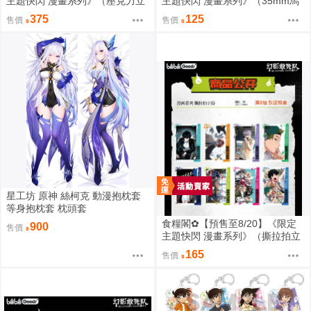
主題快閃 漫畫系列》（壓克力立
主題快閃 漫畫系列》（35mm馬
牌）惡靈剋星／幻影敢死隊／主
口鐵徽章）惡靈剋星／幻影敢死
375
125
售價
售價
題快閃／宍喰野虎落／是岸遊人
隊／主題快閃／宍喰野虎落／是
／觀崎薰／多聞康太郎／壹宮昊
岸遊人／觀崎薰／多聞康太郎／
都
壹宮昊都
星工坊 原神 絲柯克 動漫抱枕套
等身抱枕套 枕頭套
食糧閣✿【預售至8/20】《限定
900
售價
主題快閃 漫畫系列》（撕拉拍立
得）惡靈剋星／幻影敢死隊／主
165
售價
題快閃／宍喰野虎落／是岸遊人
／觀崎薰／多聞康太郎／壹宮昊
都