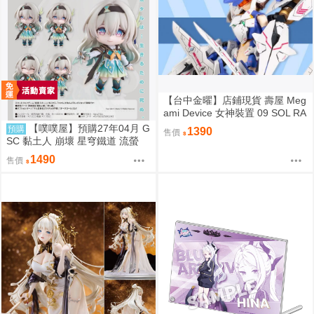
【台中金曜】店鋪現貨 壽屋 Meg
ami Device 女神裝置 09 SOL RA
PTOR 白梟 猛禽 組裝模型
【噗噗屋】預購27年04月 G
預購
1390
售價
SC 黏土人 崩壞 星穹鐵道 流螢
免訂金
1490
售價