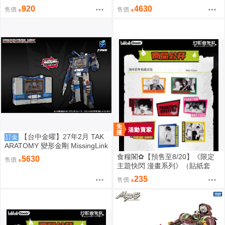
火種 宇宙飛碟 Cosmos 0828
D02 音波 聲波 動畫色 0828
920
4630
售價
售價
【台中金曜】27年2月 TAK
訂金
ARATOMY 變形金剛 MissingLink
D01 音波 聲波 玩具色 0828
食糧閣✿【預售至8/20】《限定
5630
售價
主題快閃 漫畫系列》（貼紙套
裝）惡靈剋星／幻影敢死隊／主
235
售價
題快閃／宍喰野虎落／是岸遊人
／觀崎薰／多聞康太郎／壹宮昊
都