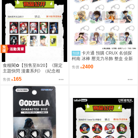
卡片通 預購 CRUX 名偵探
預購
柯南 冰棒 壓克力吊飾 整盒 全新
未拆
食糧閣✿【預售至8/20】《限定
2400
售價
主題快閃 漫畫系列》（紀念相
卡）惡靈剋星／幻影敢死隊／主
165
售價
題快閃／宍喰野虎落／是岸遊人
／觀崎薰／多聞康太郎／壹宮昊
都