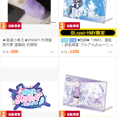
★萊盛小拳王★ENSKY 代理版
■預購■『HMV』通販
預購
訂金
寶可夢 護腕枕 百變怪
｜蔚藍檔案 ブルアカみゅーじっ
く♪3D LIVE『遊戲開發部』壓克
500
1350
售價
售價
力板。[0912]