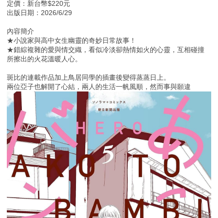
定價：新台幣$220元
出版日期：2026/6/29
內容簡介
★小說家與高中女生幽靈的奇妙日常故事！
★錯綜複雜的愛與情交織，看似冷淡卻熱情如火的心靈，互相碰撞
所擦出的火花溫暖人心。
斑比的連載作品加上鳥居同學的插畫後變得蒸蒸日上。
兩位亞子也解開了心結，兩人的生活一帆風順，然而事與願違