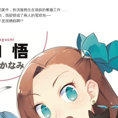
次 未完成交易≦1次 （近半年）
年制作第二季動畫。
讓人開懷大笑。
。
的案件，扮演服務生在港鎮的餐廳工作……
動，我卻變成了兩人的電燈泡──
是很糟糕啊!?