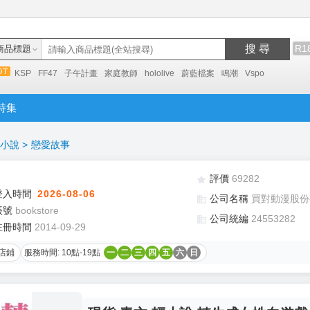
搜 尋
R1
商品標題
KSP
FF47
子午計畫
家庭教師
hololive
蔚藍檔案
鳴潮
Vspo
特集
小說
>
戀愛故事
評價
69282
登入時間
2026-08-06
公司名稱
買對動漫股份
帳號
bookstore
公司統編
24553282
註冊時間
2014-09-29
店鋪
服務時間: 10點-19點
一
二
三
四
五
六
日