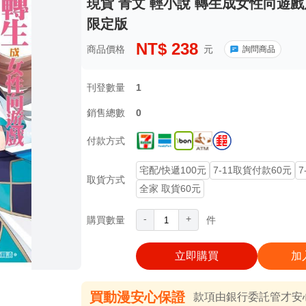
現貨 青文 輕小說 轉生成女性向遊戲
限定版
NT$
238
商品價格
元
詢問商品
刊登數量
1
銷售總數
0
付款方式
宅配/快遞100元
7-11取貨付款60元
7
取貨方式
全家 取貨60元
-
+
購買數量
件
立即購買
加
買動漫安心保證
款項由銀行委託管才安心 