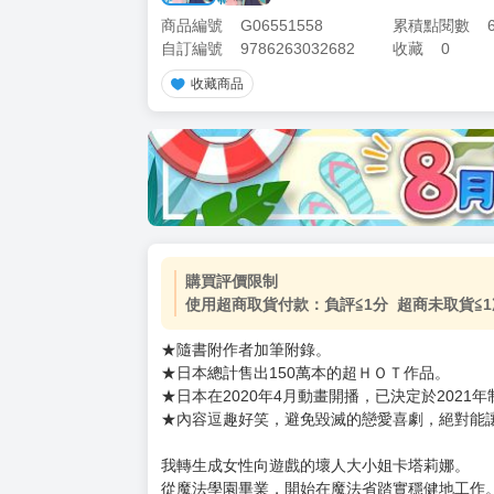
商品編號
G06551558
累積點閱數
自訂編號
9786263032682
收藏
0
收藏商品
加價購
( 共
1
件商品 )
(加購品) 買動漫★《$15元-
-
+