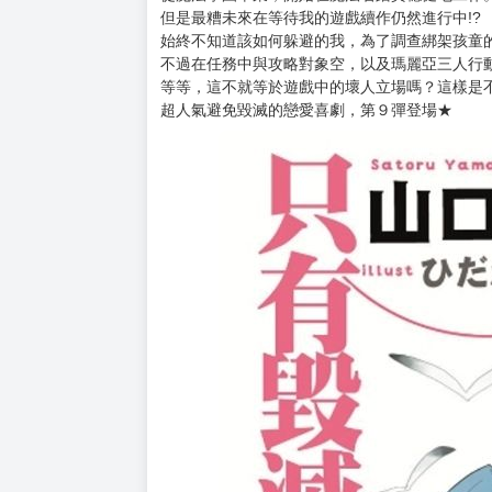
購買評價限制
使用超商取貨付款：負評≦1分 超商未取貨≦1
★隨書附作者加筆附錄。
★日本總計售出150萬本的超ＨＯＴ作品。
★日本在2020年4月動畫開播，已決定於2021
★內容逗趣好笑，避免毀滅的戀愛喜劇，絕對能
我轉生成女性向遊戲的壞人大小姐卡塔莉娜。
從魔法學園畢業，開始在魔法省踏實穩健地工作
但是最糟未來在等待我的遊戲續作仍然進行中!?
始終不知道該如何躲避的我，為了調查綁架孩童
不過在任務中與攻略對象空，以及瑪麗亞三人行
等等，這不就等於遊戲中的壞人立場嗎？這樣是不
超人氣避免毀滅的戀愛喜劇，第９彈登場★