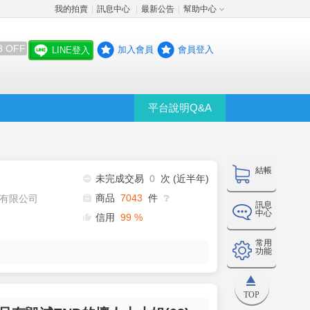
我的拍賣
訊息中心
最新公告
幫助中心
│
│
│
8 OFF
加入會員
會員登入
LINE登入
平台說明Q&A
結帳
未完成交易
0
次 (近半年)
商品
7043
件
有限公司
❔
訊息
中心
信用
99
%
常用
功能
TOP