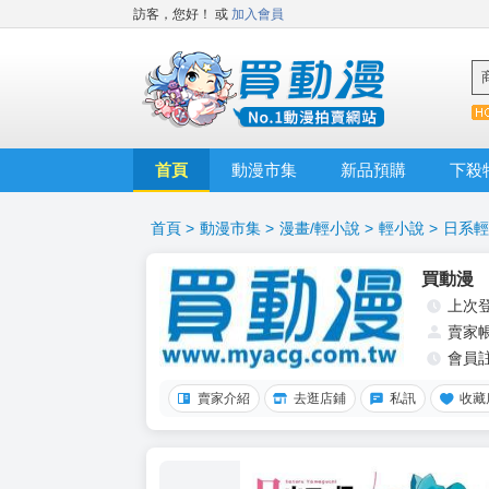
訪客，您好！
或
加入會員
首頁
動漫市集
新品預購
下殺
首頁
>
動漫市集
>
漫畫/輕小說
>
輕小說
>
日系輕
買動漫
上次
賣家
會員
賣家介紹
去逛店鋪
私訊
收藏