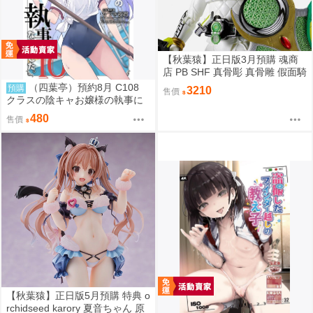
【秋葉猿】正日版3月預購 魂商
店 PB SHF 真骨彫 真骨雕 假面騎
士 鎧武 斬月 哈密瓜
（四葉亭）預約8月 C108
預購
3210
售價
クラスの陰キャお嬢様の執事に
なりました10 ひづき夜宵
480
售價
【秋葉猿】正日版5月預購 特典 o
rchidseed karory 夏音ちゃん 原