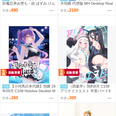
対魔忍孕み堕ち・続 ほずみ けん
月預購 代理版 MH Desktop Real
じ
McCoy 七龍珠 06 孫悟空&布瑪
890
2180
售價
售價
限定復刻版
【小河馬日本代購】預購 26
（四葉亭）預約8月 C108
預購
預購
年09月 C108 Hololive Devilish M
アリケイクエスト 半里バード9
aid 繪師:にゃろめ
260
300
售價
售價