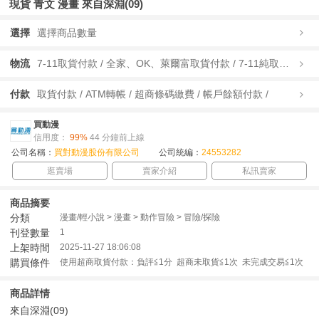
現貨 青文 漫畫 來自深淵(09)
選擇
選擇商品數量
物流
7-11取貨付款 / 全家、OK、萊爾富取貨付款 / 7-11純取貨 / 全家、OK、萊爾富純取貨 / 宅配/快遞 /
付款
取貨付款 / ATM轉帳 / 超商條碼繳費 / 帳戶餘額付款 /
買動漫
信用度：
99%
44 分鐘前上線
公司名稱：
買對動漫股份有限公司
公司統編：
24553282
逛賣場
賣家介紹
私訊賣家
商品摘要
分類
漫畫/輕小說 > 漫畫 > 動作冒險 > 冒險/探險
刊登數量
1
上架時間
2025-11-27 18:06:08
購買條件
使用超商取貨付款：負評≦1分 超商未取貨≦1次 未完成交易≦1次
商品詳情
來自深淵(09)