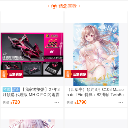
猜您喜歡
【我家遊樂器】27年3
（四葉亭）預約8月 C108 Maiso
預購
訂金
月預購 代理版 MH C.F.C 閃電霹
n de l’Ete 特典：B2掛軸 TwinBo
靂車 新世紀GPX 隱形美洲豹Z-7
x
720
1790
售價
售價