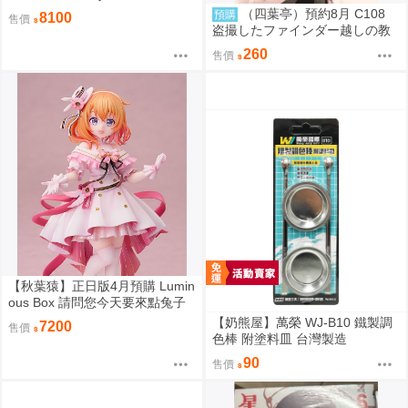
畫 1/6 PVC 完成品
（四葉亭）預約8月 C108
預購
8100
售價
盗撮したファインダー越しの教
え子 なまもななせ
260
售價
【秋葉猿】正日版4月預購 Lumin
ous Box 請問您今天要來點兔子
嗎？ 保登心愛 禮服 1/7 PVC 完
【奶熊屋】萬榮 WJ-B10 鐵製調
7200
售價
成品
色棒 附塗料皿 台灣製造
90
售價