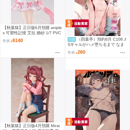
【秋葉猿】正日版6月預購 aniple
x 可塑性記憶 艾拉 婚紗 1/7 PVC
完成品
（四葉亭）預約8月 C108 J
預購
6140
售價
Sギャルがハメ堕ちるまで なま
もななせ
260
售價
【秋葉猿】正日版4月預購 Mirai