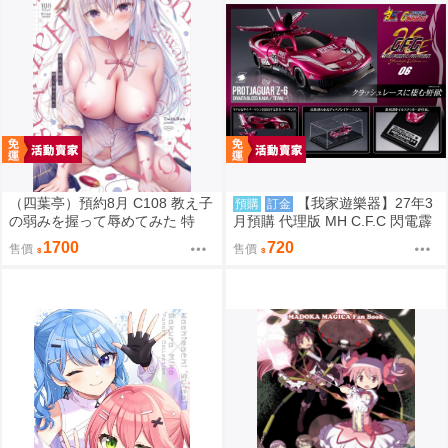
（四葉亭）預約8月 C108 教え子
【我家遊樂器】27年3
預購
訂金
の弱みを握って辱めてみた 特
月預購 代理版 MH C.F.C 閃電霹
典：B2掛軸 TwinBox
靂車 新世紀GPX 原始美洲豹Z-6
1700
720
售價
售價