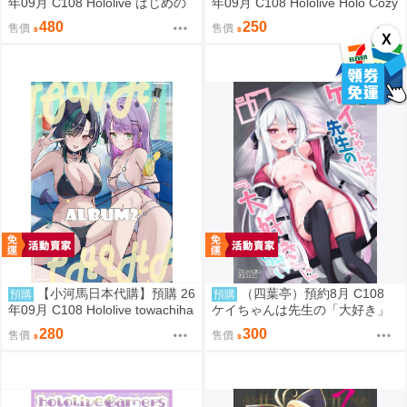
年09月 C108 Hololive はじめの
年09月 C108 Hololive Holo Cozy
一歩め! 繪師:阿古わざき
Night 繪師:さめあんこ
480
250
售價
售價
X
【小河馬日本代購】預購 26
（四葉亭）預約8月 C108
預購
預購
年09月 C108 Hololive towachiha
ケイちゃんは先生の「大好き」
album2 繪師:柊シン
に弱い morito
280
300
售價
售價