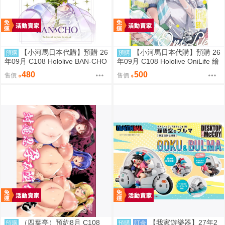
【小河馬日本代購】預購 26
【小河馬日本代購】預購 26
預購
預購
年09月 C108 Hololive BAN-CHO
年09月 C108 Hololive OniLife 繪
繪師:めりる こまひと
師:HAGE
480
500
售價
售價
（四葉亭）預約8月 C108
【我家遊樂器】27年2
預購
預購
訂金