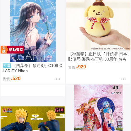
【秋葉猿】正日版12月預購 日本
郵便局 郵局 布丁狗 30周年 おも
ちもちもちマスコット 吊飾
（四葉亭）預約8月 C108 C
預購
920
售價
LARITY Hiten
520
售價