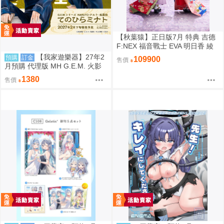
【秋葉猿】正日版7月 特典 吉德
F:NEX 福音戰士 EVA 明日香 綾
波零 日本人形 1/4 PVC 完成品
【我家遊樂器】27年2
預購
訂金
109900
售價
套組
月預購 代理版 MH G.E.M. 火影
忍者 疾風傳 掌上系列 波風湊
1380
售價