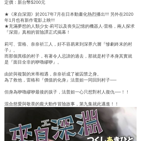
定價：新台幣$200元
★《來自深淵》於2017年7月在日本動畫化熱烈播出!!! 另外在2020
年1月也有新作電影上映!!!
★充滿夢想的人類少女‧莉可以及喪失記憶的機器人‧雷格，兩人探求
『深淵』真相的冒險譚正式揭幕！
莉可、雷格、奈奈祈三人，好不容易來到深界六層『慘劇終末的村
子』。
而那個異樣的村子，有著令人忌諱的過去，那就是村子本身其實就
是『面目全非的咿嚕繆咿』。
由於與複製的米蒂相遇，奈奈祈成了被囚禁之身。
為了救他，雷格和『價值的化身』法普妲一同回到村子──
但身為咿嚕繆咿最後的孩子，法普妲一心只想對村人復仇──！！
混合慈愛與敬畏的龐大動作冒險故事，第九集就此邁進！！