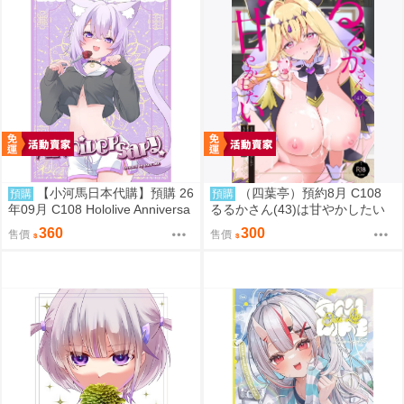
【小河馬日本代購】預購 26
（四葉亭）預約8月 C108
預購
預購
年09月 C108 Hololive Anniversa
るるかさん(43)は甘やかしたい
ry 繪師:etomato
もずや紫
360
300
售價
售價