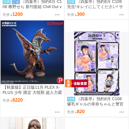
（四葉亭）預約8月 C1
（四葉亭）預約8月 C108
預購
訂金
預購
08 椎野せら 新刊套組 Chill Out v
先生!キレイにしてください! サ
ol.4
メジマ
1200
300
售價
售價
【秋葉猿】正日版11月 PLEX X-
PLUS 少年 限定 大怪獸 超人力霸
王 迪卡 迪迦 超古代鳥 美爾巴 少
（四葉亭）預約8月 C108
預購
8220
售價
限
爆乳ギャルの幸奈ちゃんと警官
コスエッチ 新刊套組 猫耳と黒マ
820
售價
スク