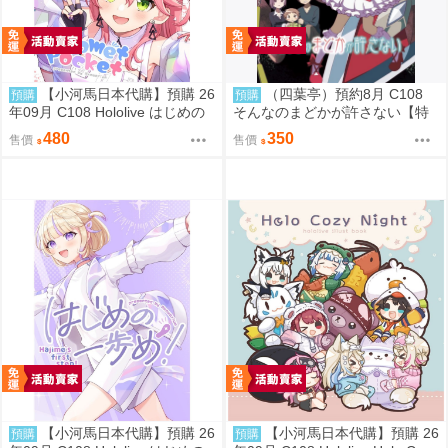
【小河馬日本代購】預購 26
（四葉亭）預約8月 C108
預購
預購
年09月 C108 Hololive はじめの
そんなのまどかが許さない【特
一歩め! 繪師:阿古わざき
典付】 ゲッチュんち
480
350
售價
售價
【小河馬日本代購】預購 26
【小河馬日本代購】預購 26
預購
預購