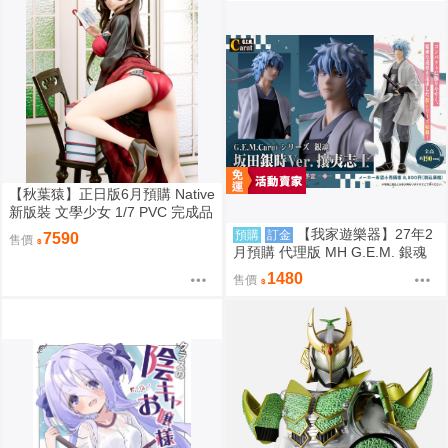
【秋葉猿】正日版6月預購 Native
新版裝 文學少女 1/7 PVC 完成品
【我家遊樂器】27年2
預購
訂金
7590
售價
月預購 代理版 MH G.E.M. 銀魂
坂田銀時 攘夷志士
1480
售價