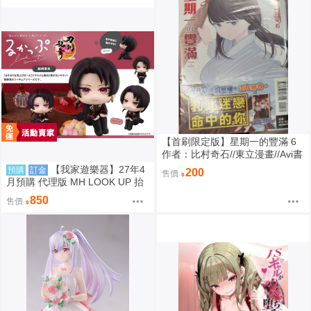
【首刷限定版】星期一的豐滿 6
作者：比村奇石//東立漫畫//Avi書
店
【我家遊樂器】27年4
預購
訂金
200
售價
月預購 代理版 MH LOOK UP 抬
頭系列 刀劍亂舞ONLINE 加州清
850
售價
光