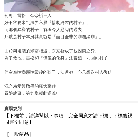
莉可、雷格、奈奈祈三人，
好不容易來到深界六層『慘劇終末的村子』。
而那個異樣的村子，有著令人忌諱的過去，
那就是村子本身其實就是『面目全非的咿嚕繆咿』。
由於與複製的米蒂相遇，奈奈祈成了被囚禁之身。
為了救他，雷格和『價值的化身』法普妲一同回到村子──
但身為咿嚕繆咿最後的孩子，法普妲一心只想對村人復仇──!!
混合慈愛與敬畏的龐大動作
冒險故事，第九集就此邁進!!
賣場規則