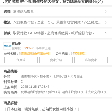
現貨 尖端 輕小說 轉生後的大聖女，極力隱瞞聖女的身分(04)
選擇
選擇商品數量
物流
7-11取貨付款 / 全家、OK、萊爾富取貨付款 / 7-11純取貨 / 全家、OK、萊爾富純取貨 / 宅配/快遞 /
付款
取貨付款 / ATM轉帳 / 超商條碼繳費 / 帳戶餘額付款 /
買動漫
信用度：
99%
21 小時前上線
公司名稱：
買對動漫股份有限公司
公司統編：
24553282
逛賣場
賣家介紹
私訊賣家
商品摘要
分類
漫畫/輕小說 > 輕小說 > 日系輕小說 > 幻奇冒險
刊登數量
2
上架時間
2025-11-25 17:03:43
購買條件
使用超商取貨付款：負評≦1分 超商未取貨≦1次 未完成交易≦1次
商品詳情
｜日本狂銷、獲獎無數，超熱門女性向輕小說！｜