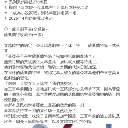
⚜ 系列累銷突破270萬冊
⚜ 蟬聯《這本輕小說真厲害！》單行本榜第二名
⚜ 「成為小說家吧」網站年度排名第一名。
⚜ 2026年4月動畫播出決定!!
◎一般首刷單書(全通路)：
薩斯蘭特收藏卡(一張)
穿越時空的約定，替這場悲劇畫下了休止符——薩斯蘭特篇正式落
幕！！
「菲亞是不是對薩斯蘭特施了宛如神話般的魔法？」
無藥可醫的黃紋病正大舉蔓延，居民就只能等待死亡。
他們受憎恨和悲傷禁錮，和騎士之間的代溝日漸加深。
在這樣的薩斯蘭特裡，被認定為大聖女的菲亞將為他們帶來慈藹又
戲劇性的變化。
「啊啊，大聖女大人拯救了我們無數次。」
從三百年前開始，當地居民就一直將那份心意傳承下來，因為菲亞
的一個無心舉動，原本還態度頑固的居民開始對菲亞和她的騎士同
僚敞開心扉。
當所有居民都對菲亞致上最高的敬意的那一刻，
原本應該待在王都的某位騎士竟然現身了——！？
特別篇大增量，收錄了艾爾泰雅加帝國篇、三百年前的過去篇以及
坎帝士團長三輪戰等篇章，以及實體書限定特別篇！