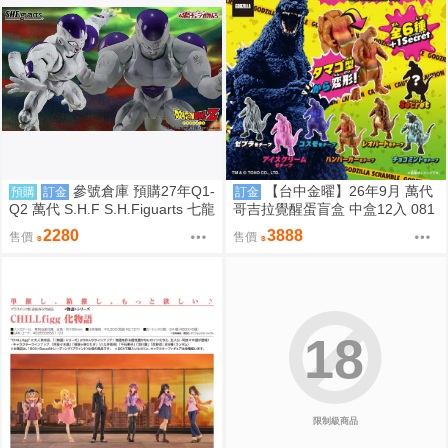
參號倉庫 預購27年Q1-
【台中金曜】26年9月 萬代
預購
訂金
訂金
Q2 萬代 S.H.F S.H.Figuarts 七龍
哥吉拉覺醒蛋盲盒 中盒12入 081
珠 FULL POWER 弗力札 戰損版
2
2280
3888
售價
售價
18
限制級商品