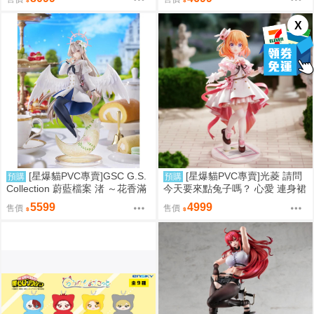
X
[星爆貓PVC專賣]GSC G.S.
[星爆貓PVC專賣]光菱 請問
預購
預購
Collection 蔚藍檔案 渚 ～花香滿
今天要來點兔子嗎？ 心愛 連身裙
溢的微笑～ 預計2027/12到貨
Ver. 預計2027/08到貨
5599
4999
售價
售價