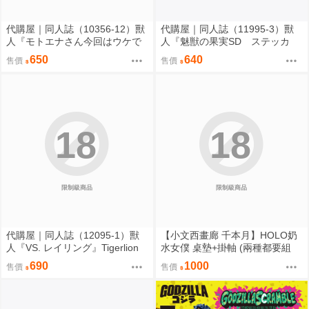
代購屋｜同人誌（10356-12）獸
代購屋｜同人誌（11995-3）獸
人『モトエナさん今回はウケで
人『魅獣の果実SD ステッカ
お願いします！！』まだら模様
ー』KEYAKI Hobby rig-pa2026
650
640
售價
售價
まんだら亭
KEYAKI Hobby
18
18
限制級商品
限制級商品
代購屋｜同人誌（12095-1）獸
【小文西畫廊 千本月】HOLO奶
人『VS. レイリング』Tigerlion
水女僕 桌墊+掛軸 (兩種都要組
Moikana GRRRCOMICS-TG
合) 桌墊 滑鼠墊 70*40 掛軸 50*7
690
1000
售價
售價
0 R18【FF47場前預購】{宅即
門}