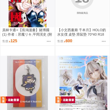
限制級商品
員林卡通⭐️【長鴻漫畫】賭博國
【小文西畫廊 千本月】HOLO奶
(1) 作者：邪魔リキ,平岡滉史 (附
水女僕 桌墊 滑鼠墊 70*40 R18
尼采書套)
夏色祭 馬自立 拉普拉斯 總帥 山
125
600
售價
售價
田 噶嗚·古拉 Gawr Gura 古石碧
珠 Bijou 哈珂斯·貝爾絲 Baelz【F
F47場前預購】{宅即門}