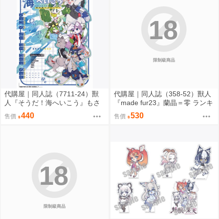
18
限制級商品
代購屋｜同人誌（7711-24）獸
代購屋｜同人誌（358-52）獸人
人『そうだ！海へいこう』もさ
『made fur23』蘭晶＝零 ランキ
パラレルワールド
チ 096
440
530
售價
售價
18
限制級商品