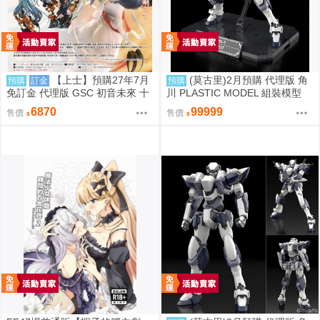
【上士】預購27年7月
(莫古里)2月預購 代理版 角
預購
訂金
預購
免訂金 代理版 GSC 初音未來 十
川 PLASTIC MODEL 組裝模型
面埋伏Ver. 1/7 再版
驚爆危機 1/48 強弩兵 特別套組
6870
99999
售價
售價
免訂金