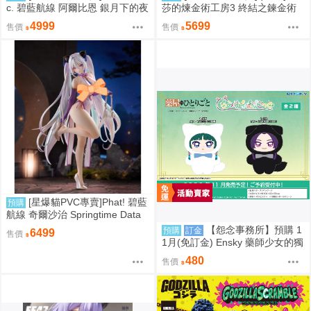
c. 碧藍航線 阿爾比恩 銀月下的夜
莎的煉金術工房3 終結之鍊金術
之眷屬 1/7 預計2028/01到貨
士與秘密鑰匙 萊莎琳・斯托特 婚
4999
5699
售價
售價
紗Ver. 1/7 預計2027/07到貨
[星爆貓PVC專賣]Phat! 碧藍
預購
航線 奇爾沙治 Springtime Data
預計2027/11到貨
【怨念事務所】預購 1
預購
訂金
6499
售價
1月(免訂金) Ensky 藥師少女的獨
語 Q版動物裝珠鍊布偶吊飾 娃娃
480
售價
2款分售 0816