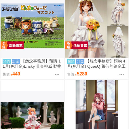
【怨念事務所】預購 1
【怨念事務所】預約 4
預購
訂金
預購
訂金
1月(免訂金)Ensky 黃金神威 動物
月(免訂金) QuesQ 萊莎的鍊金工
模樣坐姿娃吊飾 布偶 第1彈 6款
房 萊莎琳 斯托特 婚紗禮服Ver 1/
440
5280
售價
售價
分售 三次再販 0816
7 1025