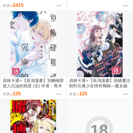
VERLORD 聖王國篇 雅兒貝德 0
2415
售價
913
員林卡通⭐️【長鴻漫畫】別觸碰那
員林卡通⭐️【長鴻漫畫】病嬌魔法
使人沉淪的熱度 (全) 作者：青木
師對石像少女情有獨鍾—魔女融
らき (附尼采書套)
化在愛徒的熱吻裡 1作者：セキ
135
125
售價
售價
モリ,クレイン (附尼采書套)
18