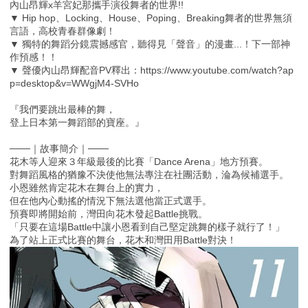
內山昂輝x羊宮妃那攜手演役舞者的世界!!
▼ Hip hop、Locking、House、Poping、Breaking舞者的世界無須
言語，高校青春群像劇！
▼ 獨特的舞蹈分鏡震撼感官，聽得見「聲音」的漫畫...！下一部神
作預感！！
▼ 聲優內山昂輝配音PV釋出：https://www.youtube.com/watch?ap
p=desktop&v=WWgjM4-SVHo
『我們要跳出最棒的舞，
登上日本第一舞蹈部的寶座。』
───｜故事簡介｜───
花木等人迎來３年級最後的比賽「Dance Arena」地方預賽。
對舞蹈風格的猶豫不決使他無法專注在社團活動，淪為候補選手。
小恩雖然肯定花木在舞台上的實力，
但在他內心動搖的情況下無法選他當正式選手。
預賽即將開始前，灣田向花木發起Battle挑戰。
「只要在這場Battle中讓小恩看到自己堅定跳舞的樣子就行了！」
為了站上正式比賽的舞台，花木和灣田用Battle對決！