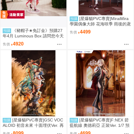
[星爆貓PVC專賣]MiraiMira
預購
學園偶像大師 花海咲季 雨後的鳶
尾花 特訓前Ver. 1/7 預計2027/07
《豬帽子✬免訂金》預購27
預購
4499
售價
到貨
年4月 Luminous Box 請問您今天
要來點兔子嗎？ 心愛 禮服Ver 1/
4920
售價
7 0906
[星爆貓PVC專賣]GSC VOC
[星爆貓PVC專賣]F:NEX 碧
預購
預購
ALOID 初音未來 十面埋伏Ver. 再
藍航線 奧德莉亞 正裝Ver. 1/7 預
版 預計2027/10到貨
計2027/06到貨
8099
4699
售價
售價