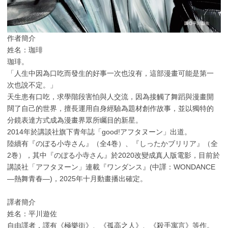
作者簡介
姓名：珈琲
珈琲。
「人生中因為口吃而發生的好事一次也沒有，這部漫畫可能是第一
次也說不定。」
天生患有口吃，求學階段害怕與人交流，因為接觸了舞蹈與漫畫開
闊了自己的世界，擅長運用自身經驗為題材創作故事，並以獨特的
分鏡表達方式成為漫畫界眾所矚目的新星。
2014年於講談社旗下青年誌「good!アフタヌーン」出道。
陸續有『のぼる小寺さん』（全4巻）、『しったかブリリア』（全
2巻），其中『のぼる小寺さん』於2020改變成真人版電影，目前於
講談社「アフタヌーン」連載『ワンダンス』(中譯：WONDANCE
—熱舞青春—)，2025年十月動畫播出確定。
譯者簡介
姓名：平川遊佐
自由譯者，譯有《極樂街》、《孤高之人》、《殺手寓言》等作。