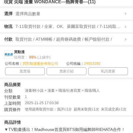
現貨 尖端 漫畫 WONDANCE—熱舞青春—(11)
選擇
選擇商品數量
物流
7-11取貨付款 / 全家、OK、萊爾富取貨付款 / 7-11純取貨 / 全家、OK、萊爾富純取貨 / 宅配/快遞 /
付款
取貨付款 / ATM轉帳 / 超商條碼繳費 / 帳戶餘額付款 /
買動漫
信用度：
99%
(上線中)
公司名稱：
買對動漫股份有限公司
公司統編：
24553282
逛賣場
賣家介紹
私訊賣家
商品摘要
分類
漫畫/輕小說 > 漫畫 > 職場/社會寫實 > 職場/職人
刊登數量
1
上架時間
2025-11-25 17:03:36
購買條件
使用超商取貨付款：負評≦1分 超商未取貨≦1次 未完成交易≦1次
商品詳情
▼TV動畫播出！Madhouse首度與BTS御用編舞師RIEHATA合作！