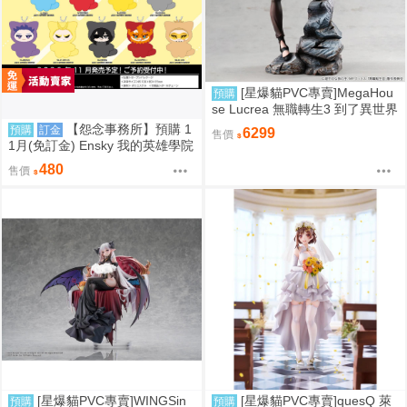
[星爆貓PVC專賣]MegaHou
預購
se Lucrea 無職轉生3 到了異世界
就拿出真本事 艾莉絲·伯雷亞斯·
【怨念事務所】預購 1
預購
訂金
6299
售價
格雷拉特 預計2027/06到貨
1月(免訂金) Ensky 我的英雄學院
Q版動物裝珠鍊布偶吊飾 娃娃 第
480
售價
2彈 9款分售 0816
[星爆貓PVC專賣]WINGSin
[星爆貓PVC專賣]quesQ 萊
預購
預購