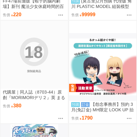
FF47場前通販【蝦子的腦內劇
(莫古里)2月預購 代理版 角
預購
場】新刊 魔法少女休庭時間的百
川 PLASTIC MODEL 組裝模型
合花藝2 魔法少女的魔女裁判 蝦
驚爆危機 1/48 強弩兵 一般版 免
220
99999
售價
售價
子 Ebiko［箱庭交響曲-通販］
訂金
18
限制級商品
代購屋｜同人誌（8703-44）原
創『MORIMORIデリ２』英 まる
てん丼
【怨念事務所】預約 3
預購
訂金
380
售價
月(免訂金) MH限定 LOOK UP 抬
頭 超時空輝耀姬 輝耀&酒寄彩葉
1790
售價
套組附特典 0816