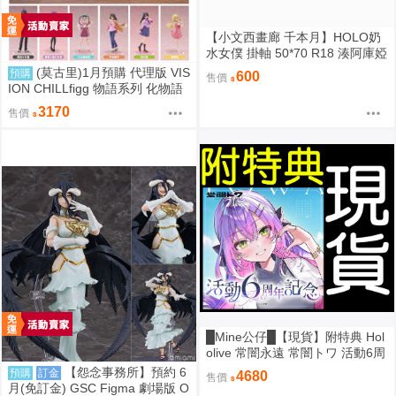
【小文西畫廊 千本月】HOLO奶
水女僕 掛軸 50*70 R18 湊阿庫婭
阿夸 沙花叉 虎鯨 雪花菈米 塞萊
(莫古里)1月預購 代理版 VIS
預購
600
售價
希·法娜 Fauna 白銀諾艾爾 團長
ION CHILLfigg 物語系列 化物語
獅白牡丹 拉歐拉 Raora 粉豹 暮
中盒 BOX6入 免訂金
3170
售價
娜·惑星諾瓦 Moona【FF47場前
預購】{宅即門}
█Mine公仔█【現貨】附特典 Hol
olive 常闇永遠 常闇トワ 活動6周
年記念 六週年 紀念 套組 立牌 外
【怨念事務所】預約 6
預購
訂金
4680
售價
套
月(免訂金) GSC Figma 劇場版 O