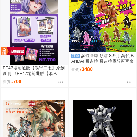
參號倉庫 預購 8-9月 萬代 B
訂金
ANDAI 哥吉拉 哥吉拉覺醒蛋盲盒
中盒12入 812超取免訂
FF47場前通販【湯米二七】原創
3480
售價
新刊 《FF47場前通販【湯米二
七】原創新刊 《綠鼎記上（下
700
售價
略）》 壓克力磁吸滑軌學生證 感
謝簽名板トミー27 ［箱庭交響
曲-通販］》 壓克力磁吸滑軌學生
證 簽感謝簽名板トミー27 ［箱庭
交響曲-通販］