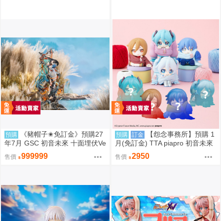
《豬帽子✬免訂金》預購27
【怨念事務所】預購 1
預購
預購
訂金
年7月 GSC 初音未來 十面埋伏Ve
月(免訂金) TTA piapro 初音未來
r 1/7 再販 0906
PERIHAPI! 換裝小公仔集2 中盒
999999
2950
售價
售價
0829