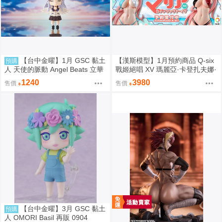
【台中金曜】1月 GSC 黏土
【漢斯模型】1月預約商品 Q-six
預購
人 天使的脈動 Angel Beats 立華
戰姬絕唱 XV 瑪麗亞·卡登扎夫娜·
奏 再版 0904
伊芙 通常版 油光版 1/7 PVC
1240
3980
售價
售價
【台中金曜】3月 GSC 黏土
預購
人 OMORI Basil 再販 0904