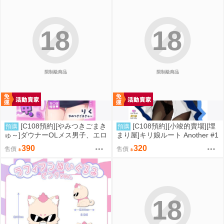
18
18
限制級商品
限制級商品
[C108預約][やみつきごまき
[C108預約][小竣的賣場][埋
預購
預購
ゅ～]ダウナーOLメス男子、エロ
まり屋]キリ娘ルート Another #1
がり残業中。【特典付】 同人誌i
0 中編 ~浮気デート編~ 同人誌id
390
320
售價
售價
d=3735920
=3764106
18