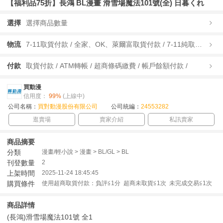
【福利品75折】長鴻 BL漫畫 滑雪場魔法101號(全) 日暮くれ
選擇
選擇商品數量
物流
7-11取貨付款 / 全家、OK、萊爾富取貨付款 / 7-11純取貨 / 全家、OK、萊爾富純取貨 / 宅配/快遞 /
付款
取貨付款 / ATM轉帳 / 超商條碼繳費 / 帳戶餘額付款 /
買動漫
信用度：
99%
(上線中)
公司名稱：
買對動漫股份有限公司
公司統編：
24553282
逛賣場
賣家介紹
私訊賣家
商品摘要
分類
漫畫/輕小說 > 漫畫 > BL/GL > BL
刊登數量
2
上架時間
2025-11-24 18:45:45
購買條件
使用超商取貨付款：負評≦1分 超商未取貨≦1次 未完成交易≦1次
商品詳情
(長鴻)滑雪場魔法101號 全1