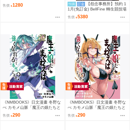
【怨念事務所】預約 1
預購
訂金
1280
售價
1月(免訂金) BellFine 轉生競技場
瑪爾 巴洛克 1/6 0830
5380
售價
《NMBOOKS》日文漫畫 冬野な
《NMBOOKS》日文漫畫 冬野な
べ カモメ山脈「魔王の娘たちと
べ カモメ山脈「魔王の娘たちと
まぐわえば強くなれるって本当
まぐわえば強くなれるって本当
290
290
售價
售價
ですか？ (7)」
ですか？ (8)」