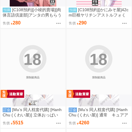
[C108預約][小竣的賣場][肉
[C108預約][かにみそ屋]42c
預購
預購
体言語倶楽部]アンタの男もらう
m巨根ヤリチンアストルフォく
わよ 同人誌id=3768124
ん男の娘コスプレイヤーがコス
280
290
售價
售價
プレイヤーとパコる本 FGO 同
人誌id=3763546
18
18
限制級商品
限制級商品
[Mu’s 同人枕套代購] [Hanh
[Mu’s 同人枕套代購] [Hanh
訂金
訂金
Chu (くわい屋)] 立体おっぱい
Chu (くわい屋)] 通常 キュアア
キュアアルカナシャドウ_るる
ルカナシャドウ_るるか (Hanh
5515
4260
售價
售價
か (HanhChu)抱き枕カバー (名
Chu)抱き枕カバー (名探偵プリ
探偵プリキュア!)
キュア!)