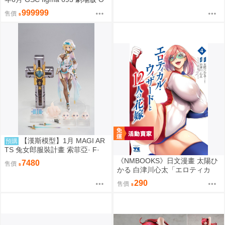
VERLORD 聖王國篇 雅兒貝德 0
999999
售價
913
【漢斯模型】1月 MAGI AR
預購
TS 兔女郎服裝計畫 索菲亞· F·
希琳 機甲修女 亮色特別版 高峰N
《NMBOOKS》日文漫畫 太陽ひ
7480
售價
adare
かる 白津川心太「エロティカ
ル・ウィザードと12人の花嫁
290
售價
(4)」