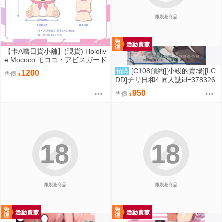
限制級商品
【卡A嚕日貨小舖】(現貨) Hololiv
e Mococo モココ・アビスガード
誕生日記念2024 ラフィアンぬい
[C108預約][小竣的賣場][LC
預購
1200
售價
ぐるみ ピンクver. 布偶
DD]チリ日和4 同人誌id=378326
2
950
售價
18
18
限制級商品
限制級商品