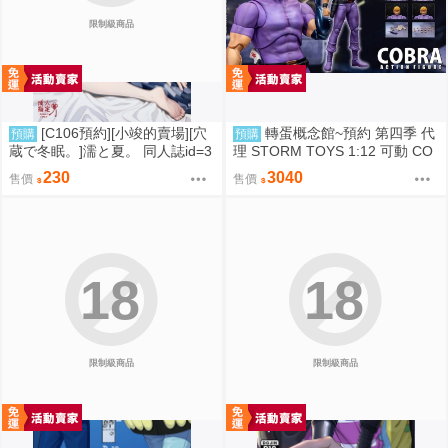
限制級商品
[C106預約][小竣的賣場][穴
轉蛋概念館~預約 第四季 代
預購
預購
蔵で冬眠。]濡と夏。 同人誌id=3
理 STORM TOYS 1:12 可動 CO
181919
BRA 眼鏡蛇 超商付款免訂金
230
3040
售價
售價
18
18
限制級商品
限制級商品