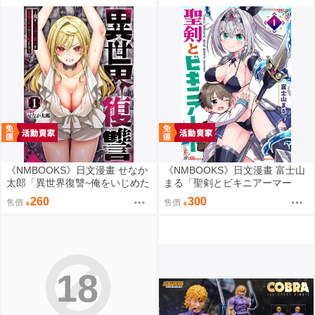
《NMBOOKS》日文漫畫 せなか
《NMBOOKS》日文漫畫 富士山
太郎「異世界復讐~俺をいじめた
まる「聖剣とビキニアーマー
奴らを最強スキルで支配する~
(1)」
260
300
售價
售價
(1)」
18