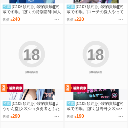
[C106預約][小竣的賣場][穴
[C107預約][小竣的賣場][穴
預購
預購
蔵で冬眠。]ぼくの特別講師 同人
蔵で冬眠。]コーチの愛人やって
誌id=3056952
るって本当ですか 同人誌id=342
240
220
售價
售價
5212
18
18
限制級商品
限制級商品
[C108預約][小竣的賣場][よ
[C108預約][小竣的賣場][穴
預購
預購
うかん堂]女装ショタ勇者とふた
蔵で冬眠。]ぼくは野外女装×××
なり僧侶 同人誌id=3783030
なんて…SWEET 同人誌id=3774
290
190
售價
售價
615