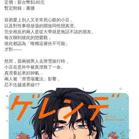
定價：新台幣$140元
暫定附錄：書腰
容易愛上別人又非常死心眼的小豆，
以及對性事很放蕩的開放同性戀真澄。
完全相反的兩人是從大學就是無話不談的朋友。
每次聊到彼此的戀愛觀，
彼此都認為「唯獨這傢伙不可能」
才對——
然而，當兩個男人去滑雪旅行時，
小豆在意外中被真澄救了一命。
真澄看起來好帥氣…
兩人被「滑雪場魔法」影響，
忍不住越過界線!!?