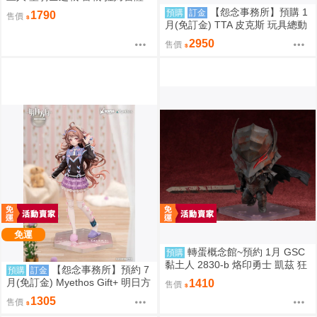
爾=瓦倫泰 再版 0904
【怨念事務所】預購 1
預購
訂金
1790
售價
月(免訂金) TTA 皮克斯 玩具總動
員 三眼怪 PERIHAPI! 靠肩小公仔
2950
售價
集 中盒 0829
免運
轉蛋概念館~預約 1月 GSC
預購
黏土人 2830-b 烙印勇士 凱茲 狂
【怨念事務所】預約 7
預購
訂金
戰士鎧甲Ver. BLOOD EDITION
月(免訂金) Myethos Gift+ 明日方
1410
售價
舟 純燼艾雅法拉 後來的故事Ver
1305
售價
1/8 1011