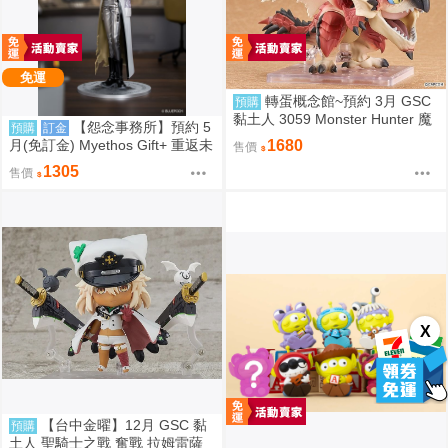
免運
轉蛋概念館~預約 3月 GSC
預購
黏土人 3059 Monster Hunter 魔
【怨念事務所】預約 5
預購
訂金
物獵人 火龍 雄火龍 超商付款免
月(免訂金) Myethos Gift+ 重返未
1680
售價
訂金
來 1999 兔毛手袋 1/8 1011
1305
售價
X
【台中金曜】12月 GSC 黏
預購
土人 聖騎士之戰 奮戰 拉姆雷薩