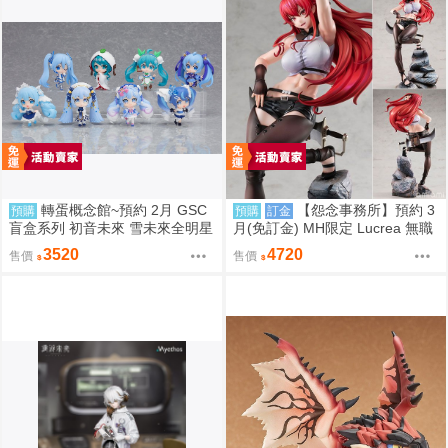
轉蛋概念館~預約 2月 GSC
【怨念事務所】預約 3
預購
預購
訂金
盲盒系列 初音未來 雪未來全明星
月(免訂金) MH限定 Lucrea 無職
模型收藏 Vol.2 8入 超商付款免訂
轉生 艾莉絲 全高約27公分 0816
3520
4720
售價
售價
金