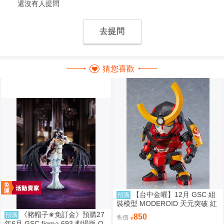
還沒有人提問
去提問
猜您喜歡
【台中金曜】12月 GSC 組
預購
裝模型 MODEROID 天元突破 紅
蓮螺巖 紅蓮螺巖 再版 0904
《豬帽子✬免訂金》預購27
預購
850
售價
年6月 GSC figma 693 劇場版 O