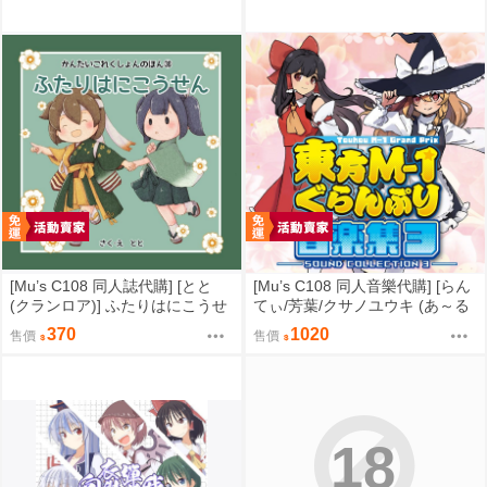
[Mu’s C108 同人誌代購] [とと
[Mu’s C108 同人音樂代購] [らん
(クランロア)] ふたりはにこうせ
てぃ/芳葉/クサノユウキ (あ～る
ん (艦隊收藏、艦娘)
の～と)] 東方M-1ぐらんぷり音楽
370
1020
售價
售價
集3 (東方Project)
18