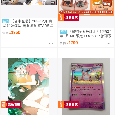
【台中金曜】26年12月 壽
預購
屋 組裝模型 無限邂逅 STARS 星
星 女僕服Ver 0904
《豬帽子✬免訂金》預購27
預購
1350
售價
年2月 MH限定 LOOK UP 抬頭系
列 火影忍者疾風傳 漩渦鳴人&自
1790
售價
來也 套組 0812