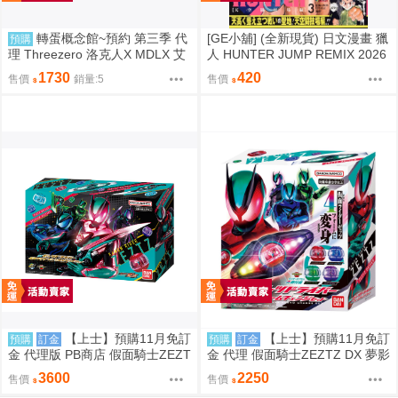
轉蛋概念館~預約 第三季 代
[GE小舖] (全新現貨) 日文漫畫 獵
預購
理 Threezero 洛克人X MDLX 艾
人 HUNTER JUMP REMIX 2026
克斯（武力裝甲） 一般版 免訂金
年 新封面再版 第3卷 西索 奇犽
1730
420
售價
銷量:5
售價
【上士】預購11月免訂
【上士】預購11月免訂
預購
訂金
預購
訂金
金 代理版 PB商店 假面騎士ZEZT
金 代理 假面騎士ZEZTZ DX 夢影
Z DX完全變身套組 再版
寶珠 變身腰帶 最強變身套組 再
3600
2250
售價
售價
版 0817