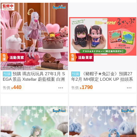
預購 瑪吉玩玩具 27年1月 S
《豬帽子✬免訂金》預購27
預購
預購
EGA 景品 Xstellar 蔚藍檔案 白洲
年2月 MH限定 LOOK UP 抬頭系
梓 ～Happy Valentine!!～
列 銀河特急Milky☆Subway 朱音
440
1790
售價
售價
&鐵多 套組 0812