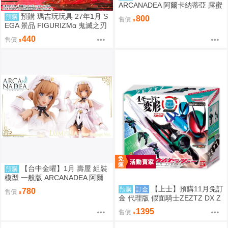
ARCANADEA 阿爾卡納蒂亞 露蜜
提雅 First Engage Ver. 組裝模型
預購 瑪吉玩玩具 27年1月 S
預購
800
售價
EGA 景品 FIGURIZMα 鬼滅之刃
竈門炭治郎 通透世界
440
售價
【台中金曜】1月 壽屋 組裝
預購
模型 一般版 ARCANADEA 阿爾
卡納蒂亞 露蜜提雅 First Engage
【上士】預購11月免訂
預購
訂金
780
售價
0819
金 代理版 假面騎士ZEZTZ DX Z
EZTZER破壞者 再版 0817
1395
售價