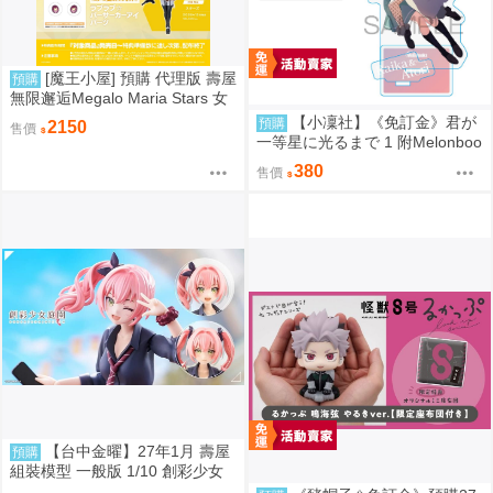
[魔王小屋] 預購 代理版 壽屋
預購
無限邂逅Megalo Maria Stars 女
僕服Ver. 組裝模型 特典版
【小凜社】《免訂金》君が
預購
2150
售價
一等星に光るまで 1 附Melonboo
ks特典
380
售價
【台中金曜】27年1月 壽屋
預購
組裝模型 一般版 1/10 創彩少女
庭園 側馬尾醬 0826