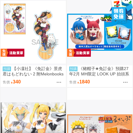
【小凜社】《免訂金》景虎
《豬帽子✬免訂金》預購27
預購
預購
君はもどれない 2 附Melonbooks
年2月 MH限定 LOOK UP 抬頭系
特典
列 入間同學入魔了！鈴木入間&
340
1840
售價
售價
歐佩拉 套組 0812