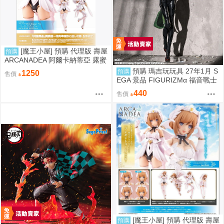
[魔王小屋] 預購 代理版 壽屋
預購
ARCANADEA 阿爾卡納蒂亞 露蜜
提雅 First Engage Ver. 組裝模型
預購 瑪吉玩玩具 27年1月 S
預購
1250
售價
特典版
EGA 景品 FIGURIZMα 福音戰士
新劇場版 綾波零插入栓戰鬥服Ve
440
售價
r.
[魔王小屋] 預購 代理版 壽屋
預購