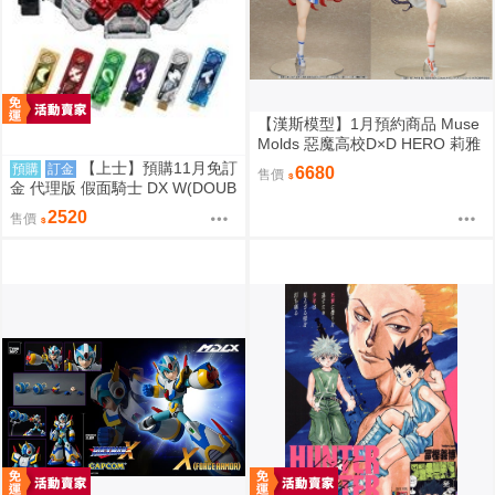
【漢斯模型】1月預約商品 Muse
Molds 惡魔高校D×D HERO 莉雅
絲 姫島朱乃 啦啦隊 1/6 PVC
【上士】預購11月免訂
預購
訂金
6680
售價
金 代理版 假面騎士 DX W(DOUB
LE)變身腰帶(平成20周年VER.)
2520
售價
再版 0817