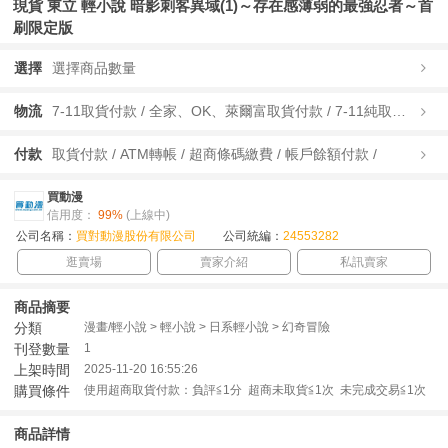
現貨 東立 輕小說 暗影刺客異域(1)～存在感薄弱的最強忍者～首
刷限定版
選擇
選擇商品數量
物流
7-11取貨付款 / 全家、OK、萊爾富取貨付款 / 7-11純取貨 / 全家、OK、萊爾富純取貨 / 宅配/快遞 /
付款
取貨付款 / ATM轉帳 / 超商條碼繳費 / 帳戶餘額付款 /
買動漫
信用度：
99%
(上線中)
公司名稱：
買對動漫股份有限公司
公司統編：
24553282
逛賣場
賣家介紹
私訊賣家
商品摘要
分類
漫畫/輕小說 > 輕小說 > 日系輕小說 > 幻奇冒險
刊登數量
1
上架時間
2025-11-20 16:55:26
購買條件
使用超商取貨付款：負評≦1分 超商未取貨≦1次 未完成交易≦1次
商品詳情