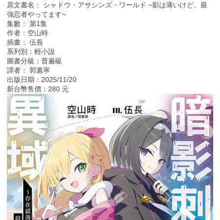
原文書名： シャドウ・アサシンズ・ワールド ~影は薄いけど、最
強忍者やってます~
集數： 第1集
作者：空山時
插畫： 伍長
系列別：輕小說
圖書分級：普遍級
譯者： 郭蕙寧
出版日期：2025/11/20
新台幣售價：280 元