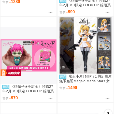
《豬帽子✬免訂金》預購27
預購
1280
售價
年2月 MH限定 LOOK UP 抬頭系
列 怪獸8號 鳴海弦 戰鬥版 附特典
990
售價
0812
[魔王小屋] 預購 代理版 壽屋
預購
無限邂逅Megalo Maria Stars 女
僕服Ver. 組裝模型
《豬帽子✬免訂金》預購27
預購
1490
售價
年2月 MH限定 LOOK UP 抬頭系
列 齊木楠雄的災難 齊木楠雄 附
970
售價
特典 0812
X