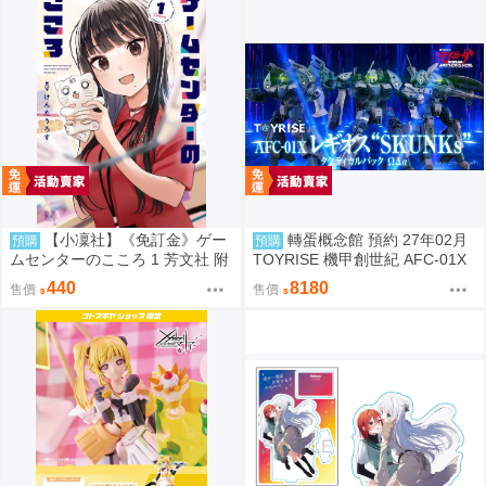
【小凜社】《免訂金》ゲー
轉蛋概念館 預約 27年02月
預購
預購
ムセンターのこころ 1 芳文社 附
TOYRISE 機甲創世紀 AFC-01X
Melonbooks特典
雷吉歐斯 SKUNKs ΩΔα套組 免訂
440
8180
售價
售價
金