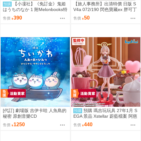
【小凜社】《免訂金》鬼姫
【旅人事務所】出清特價 日版 S
預購
はうちのなか 1 附Melonbooks特
V4a 072/190 閃色寶藏ex 胖可丁
典
閃卡 PTCG 寶可夢 卡牌【原售價
390
50
售價
售價
200元 特價50元】
[代訂] 劇場版 吉伊卡哇 人魚島的
預購 瑪吉玩玩具 27年1月 S
預購
秘密 原創音樂CD
EGA 景品 Xstellar 蔚藍檔案 阿慈
谷日富美 ～Happy Valentine!!～
1250
440
售價
售價