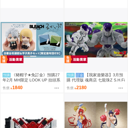
《豬帽子✬免訂金》預購27
【我家遊樂器】3月預
預購
預購
訂金
年2月 MH限定 LOOK UP 抬頭系
購 代理版 魂商店 七龍珠Z S.H.Fi
列 死神 千年血戰篇 日番谷冬獅
guarts SHF 弗利沙力量全開 戰損
1840
2180
售價
售價
郎&平子真子 套組 0812
版