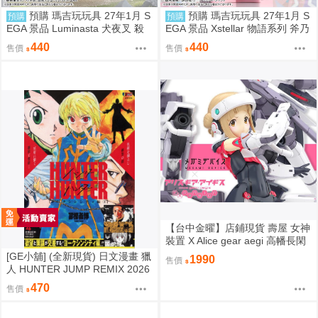
預購 瑪吉玩玩具 27年1月 S
預購 瑪吉玩玩具 27年1月 S
預購
預購
EGA 景品 Luminasta 犬夜叉 殺
EGA 景品 Xstellar 物語系列 斧乃
生丸
木余接
440
440
售價
售價
【台中金曜】店鋪現貨 壽屋 女神
裝置 X Alice gear aegi 高幡長閑
一般版
[GE小舖] (全新現貨) 日文漫畫 獵
1990
售價
人 HUNTER JUMP REMIX 2026
年 新封面再版 第4卷 酷拉皮卡
470
售價