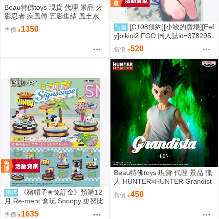
Beau特佛toys 現貨 代理 景品 火
影忍者 疾風傳 五影集結 風土水
影 我愛羅 大野木 照美冥 0302
[C108預約][小竣的賣場][Eef
預購
1350
售價
y]bikini2 FGO 同人誌id=378295
7
520
售價
Beau特佛toys 現貨 代理 景品 獵
人 HUNTER×HUNTER Grandist
a 小傑 0206
《豬帽子✬免訂金》預購12
預購
450
售價
月 Re-ment 盒玩 Snoopy 史努比
街角招牌場景 中盒6入 0816
1635
售價