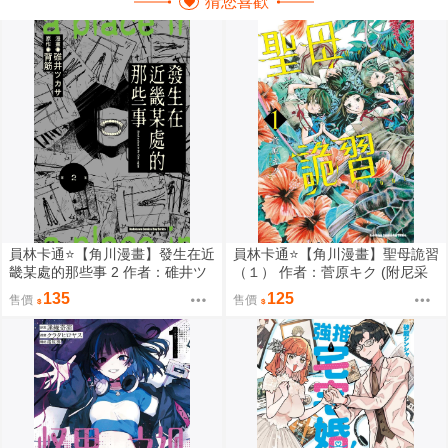
猜您喜歡
員林卡通⭐️【角川漫畫】發生在近
員林卡通⭐️【角川漫畫】聖母詭習
畿某處的那些事 2 作者：碓井ツ
（１） 作者：菅原キク (附尼采
カサ (附尼采書套)
書套)
135
125
售價
售價