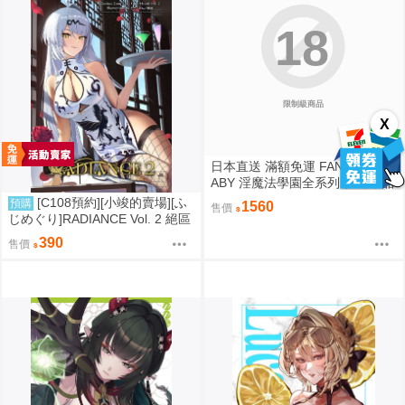
18
限制級商品
X
日本直送 滿額免運 FANTASTICB
ABY 淫魔法學園全系列 任選單品
/ 3位學妹豪華全套組 疾風雷神
[C108預約][小竣的賣場][ふ
預購
1560
售價
じめぐり]RADIANCE Vol. 2 絕區
零 同人誌id=3755087
390
售價