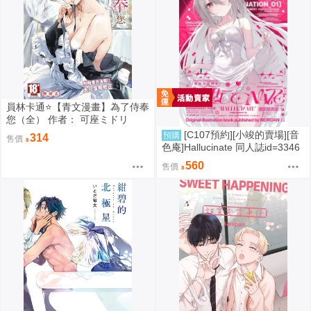
員林卡通⭐️【青文漫畫】為了侍奉
您（全） 作者： 可座ミドリ
[C107預約][小竣的賣場][音
預購
314
售價
色庵]Hallucinate 同人誌id=3346
298
560
售價