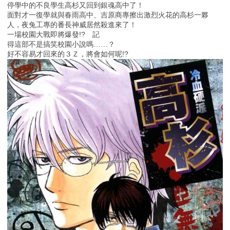
停學中的不良學生高杉又回到銀魂高中了！
面對才一復學就與春雨高中、吉原商專擦出激烈火花的高杉一夥
人，夜兔工專的番長神威居然殺進來了！
一場校園大戰即將爆發!? 記
得這部不是搞笑校園小說嗎……？
好不容易才回來的３Ｚ，將會如何呢!?