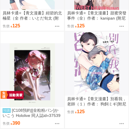
員林卡通⭐️【青文漫畫】紺碧的北
員林卡通⭐️【青文漫畫】甜蜜突發
極星（全 作者：いとだ旬太 (附
事件（全）作者： kanipan (附尼
尼采書套)
采書套)
125
125
售價
售價
員林卡通⭐️【青文漫畫】別看我，
老師（１）作者： 狗飼ミギ(附尼
采書套)
[C108預約][全粒粉パン]か
預購
125
售價
いこう Hololive 同人誌id=37539
89
390
售價