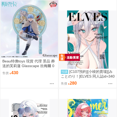
Beau特佛toys 現貨 代理 景品 葬
送的芙莉蓮 Glasscape 欣梅爾 0
302
[C107預約][小竣的賣場][み
預購
430
售價
ことのり！]ELVES 同人誌id=340
9788
280
售價