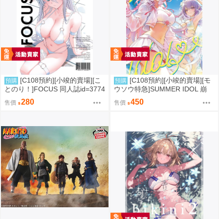
[C108預約][小竣的賣場][こ
[C108預約][小竣的賣場][モ
預購
預購
とのり！]FOCUS 同人誌id=3774
ウソウ特急]SUMMER IDOL 崩
475
壞：星穹鐵道 同人誌id=3758363
280
450
售價
售價