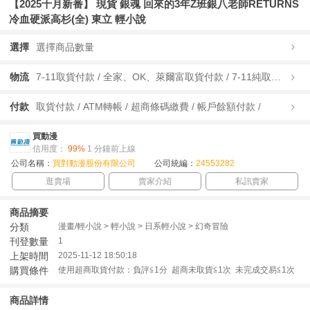
【2025十月新番】 現貨 銀魂 回來的3年Z班銀八老師RETURNS
冷血硬派高杉(全) 東立 輕小說
選擇
選擇商品數量
物流
7-11取貨付款 / 全家、OK、萊爾富取貨付款 / 7-11純取貨 / 全家、OK、萊爾富純取貨 / 宅配/快遞 /
付款
取貨付款 / ATM轉帳 / 超商條碼繳費 / 帳戶餘額付款 /
買動漫
信用度：
99%
1 分鐘前上線
公司名稱：
買對動漫股份有限公司
公司統編：
24553282
逛賣場
賣家介紹
私訊賣家
商品摘要
分類
漫畫/輕小說 > 輕小說 > 日系輕小說 > 幻奇冒險
刊登數量
1
上架時間
2025-11-12 18:50:18
購買條件
使用超商取貨付款：負評≦1分 超商未取貨≦1次 未完成交易≦1次
商品詳情