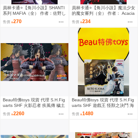
員林卡通⭐️【角川小說】SHANTI
員林卡通⭐️【角川小說】魔法少女
系列 MAFIA（全） 作者：佐野し
的魔女審判（全） 作者： Acacia
なの (附尼采書套)
(附尼采書套)
270
234
售價
售價
Beau特佛toys 現貨 代理 S.H.Fig
Beau特佛toys 現貨 代理 S.H.Fig
uarts SHF 火影忍者 疾風傳 穢土
uarts SHF 遊戲王 怪獸之決鬥 海
轉身 宇智波斑 0209
馬瀬人 0209
2260
1480
售價
售價