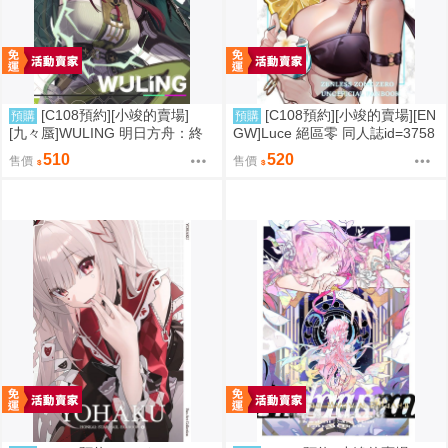
[C108預約][小竣的賣場]
[C108預約][小竣的賣場][EN
預購
預購
[九々蜃]WULING 明日方舟：終
GW]Luce 絕區零 同人誌id=3758
末地 同人誌id=3774619
416
510
520
售價
售價