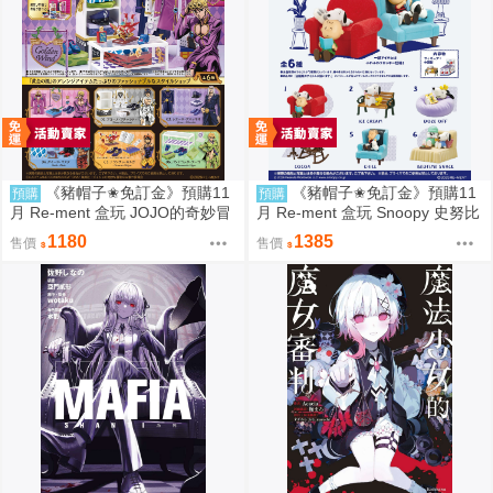
《豬帽子✬免訂金》預購11
《豬帽子✬免訂金》預購11
預購
預購
月 Re-ment 盒玩 JOJO的奇妙冒
月 Re-ment 盒玩 Snoopy 史努比
險 服裝精品店 黃金之風 中盒6入
悠閒座椅場景 中盒6入 0816
1180
1385
售價
售價
0816