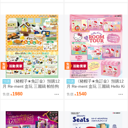
《豬帽子✬免訂金》預購12
《豬帽子✬免訂金》預購12
預購
預購
月 Re-ment 盒玩 三麗鷗 帕恰狗
月 Re-ment 盒玩 三麗鷗 Hello Ki
烘焙食譜 中盒8入 0816
tty 秘密房間之旅 中盒6入 0816
1980
1540
售價
售價