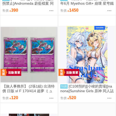
拐禁止]Andromeda 蔚藍檔案 同
年6月 Myethos Gift+ 崩壞 星穹鐵
人誌id=3727344
道 白厄 列車環遊記Ver 1/8 1011
390
1450
售價
售價
【旅人事務所】 (2張1組) 出清特
[C108預約][小竣的賣場][na
預購
價 日版 sI F 170/414 超夢 ミュ
nona]Sunshine Girls 原神 同人誌
ウツー PTCG 寶可夢 卡牌【原售
id=3774614
120
520
售價
售價
價480元 特價120元】