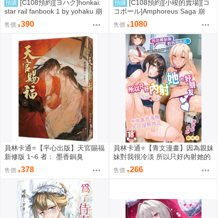
[C108預約][ヨハク]honkai:
[C108預約][小竣的賣場][コ
預購
預購
star rail fanbook 1 by yohaku 崩
コボール]Amphoreus Saga 崩
壞：星穹鐵道 同人誌id=3767971
壞：星穹鐵道 同人誌id=3745928
390
1080
售價
售價
員林卡通⭐️【平心出版】天官賜福
員林卡通⭐️【青文漫畫】因為親妹
新修版 1~6 者： 墨香銅臭
妹對我很冷淡 所以只好內射她的
好朋友（全） 作者： あきさかや
378
266
售價
售價
もか