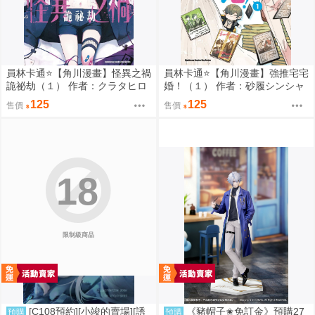
員林卡通⭐️【角川漫畫】怪異之禍
員林卡通⭐️【角川漫畫】強推宅宅
詭祕劫（１） 作者：クラタヒロ
婚！（１） 作者：砂履シンシャ
ヤス (附尼采書套)
(附尼采書套)
125
125
售價
售價
18
限制級商品
[C108預約][小竣的賣場][誘
《豬帽子✬免訂金》預購27
預購
預購