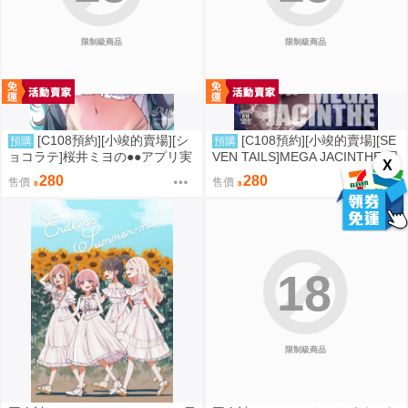
限制級商品
限制級商品
[C108預約][小竣的賣場][シ
[C108預約][小竣的賣場][SE
預購
預購
ョコラテ]桜井ミヨの●●アプリ実
VEN TAILS]MEGA JACINTHE 同
X
験 蔚藍檔案 同人誌id=3787187
人誌id=3751535
280
280
售價
售價
18
限制級商品