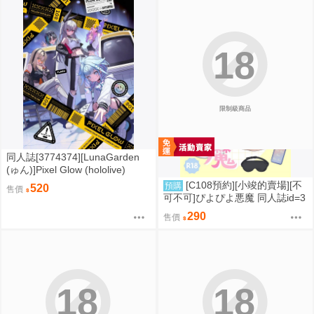
18
限制級商品
同人誌[3774374][LunaGarden
(ゅん)]Pixel Glow (hololive)
[C108預約][小竣的賣場][不
預購
520
售價
可不可]ぴよぴよ悪魔 同人誌id=3
785793
290
售價
18
18