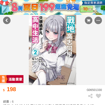
198
G06501330
銷量 : 6