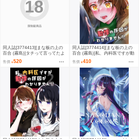
18
限制級商品
同人誌[3774413][まな板の上の
同人誌[3774414][まな板の上の
百合 (霧島)]タチって言ってたよ
百合 (霧島)]私、内科医ですが動
ねー元カノがこんなにかわいい
悸の原因がわかりません (百合)
520
410
售價
售價
なんて聞いてないー (百合)