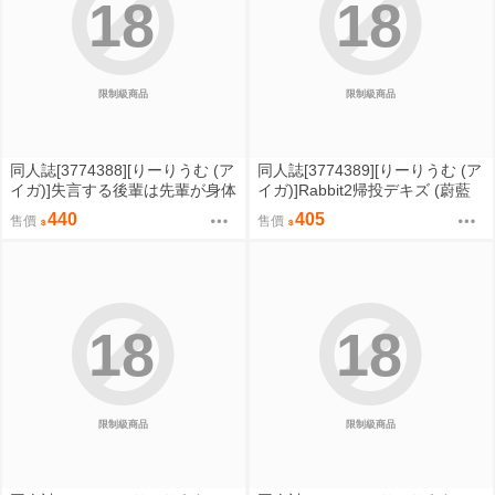
18
18
限制級商品
限制級商品
同人誌[3774388][りーりうむ (ア
同人誌[3774389][りーりうむ (ア
イガ)]失言する後輩は先輩が身体
イガ)]Rabbit2帰投デキズ (蔚藍
で反省させます (hololive )
檔案)
440
405
售價
售價
18
18
限制級商品
限制級商品