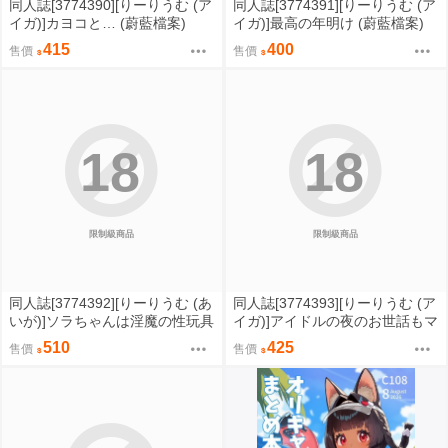
同人誌[3774390][りーりうむ (ア
同人誌[3774391][りーりうむ (ア
イガ)]カヨコと… (蔚藍檔案)
イガ)]最高の年明け (蔚藍檔案)
415
400
售價
售價
18
18
限制級商品
限制級商品
同人誌[3774392][りーりうむ (あ
同人誌[3774393][りーりうむ (ア
いが)]ソラちゃんは淫魔の性玩具
イガ)]アイドルの夜のお世話もマ
になりました (原創)
ネージャーのお仕事です (原創)
510
425
售價
售價