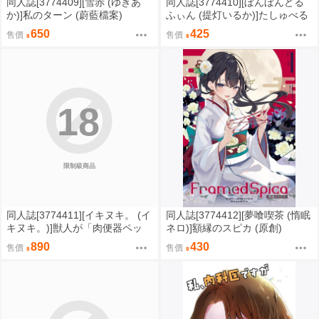
同人誌[3774409][雪赤 (ゆきあ
同人誌[3774410][ぼんぼんどる
か)]私のターン (蔚藍檔案)
ふぃん (提灯いるか)]たしゅべる
てぃ こねこ (碧藍航線)
650
425
售價
售價
18
限制級商品
同人誌[3774411][イキヌキ。 (イ
同人誌[3774412][夢喰喫茶 (惰眠
キヌキ。)]獣人が「肉便器ペッ
ネロ)]額縁のスピカ (原創)
ト」として飼育される世界で目
890
430
售價
售價
覚めたら獣人だったンだけどッ
(獸人)