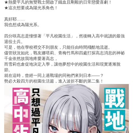
★熱愛平凡的無雙戰士開啟了鐵血且剛毅的日常戀愛喜劇！
★這次想要成為陽光系角色！
真好耶……
我也想成為陽光系。
四分咲高志是憧憬著「平凡校園生活」，然後轉入高中就讀的最強
退役士兵。
可是，他在學校裡交不到朋友，只能任由時間殘酷地流逝。
儘管狀況如此，戰友娜塔莉、青梅竹馬和四處打探高志消息的神祕
千金依然故我地疼愛著高志，
而雪莉也倉促地決定入學，讓他夢想中的校園生活和現實逐漸脫
節。
就在這時，曾經一同上過戰場的同袍們來到日本——？
勢必大殺四方的校園生活篇，進入波折不斷的第二集！