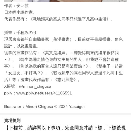
作者：安い芸
日本輕小說作家。
代表作品有：《戰地歸來的高志同學只想過平凡高中生活》。
插畫：千種みのり
現居東京都的自由插畫家（兼漫畫家），目前從事書籍插畫、角色
設計，以及畫漫畫。
從事的插畫作品有：《其實是繼妹。～總覺得剛來的繼弟很黏我
～》、《轉生為睡走情色遊戲女主角的男人，但我絕不會幹這種
事》、《妳以為我的百合人設只是商業賣點？》、《雙生子一起當
「女朋友」不好嗎？》、《戰地歸來的高志同學只想過平凡高中生
活》等；漫畫代表作品有：《志乃與戀》。
X帳號：@minori_chigusa
pixiv：www.pixiv.net/users/41106591
Illustrator：Minori Chigusa © 2024 Yasuigei
賣場規則