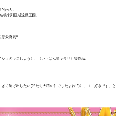
次 未完成交易≦1次 （近半年）
換！
王子身上!
。
素的兩人。
的名義來到亞斯達爾王國。
戀愛喜劇!!
イショのキスしよう》、《いちばん星キラリ》等作品。