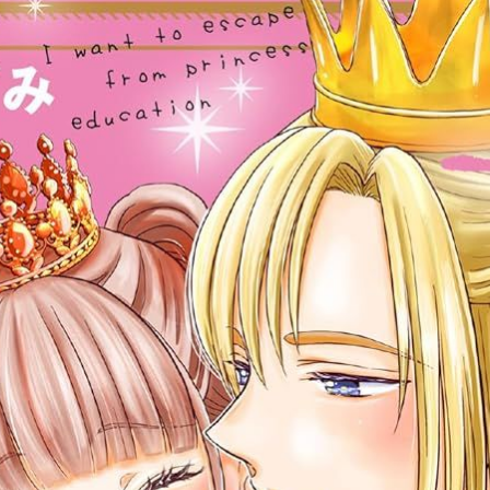
ぎて逃げ出したい(私たち犬猿の仲でしたよね!?)》、《「好きです」と