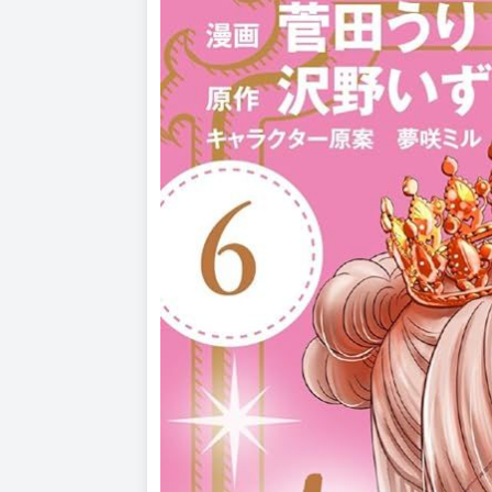
X：@Sugatauri
原作：沢野いずみ
日本小說家。
著有《病弱な悪役令嬢ですが、婚約者が過保護す
X：@izuiu
©2024 Uri Sugata/Izumi Sawano