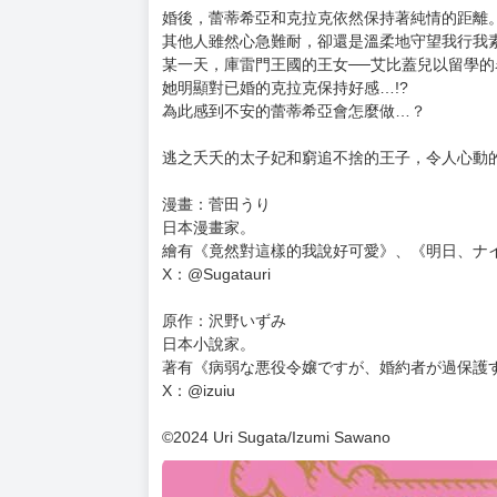
購買評價限制
使用超商取貨付款：負評≦1分 超商未取貨≦1
暫以日文版書封替代，一有中文版封面會立即替
預計出版日 2026 年 01 月 08 日
★歡樂又令人心動的攻防戰──第六集!!
★故事回到婚後的逃之夭夭的太子妃╳窮追不捨的
婚後，蕾蒂希亞和克拉克依然保持著純情的距離
其他人雖然心急難耐，卻還是溫柔地守望我行我
某一天，庫雷門王國的王女──艾比蓋兒以留學
她明顯對已婚的克拉克保持好感…!?
為此感到不安的蕾蒂希亞會怎麼做…？
逃之夭夭的太子妃和窮追不捨的王子，令人心動的
漫畫：菅田うり
日本漫畫家。
繪有《竟然對這樣的我說好可愛》、《明日、ナ