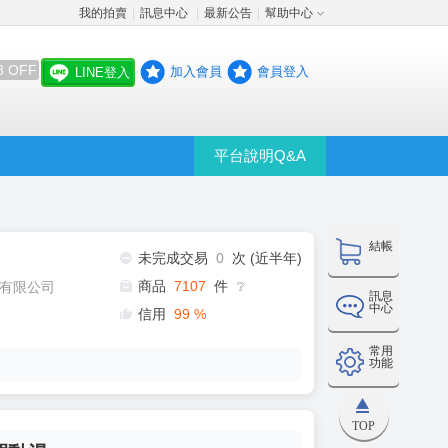
我的拍賣
訊息中心
最新公告
幫助中心
│
│
│
8 OFF
加入會員
會員登入
LINE登入
平台說明Q&A
結帳
未完成交易
0
次 (近半年)
商品
7107
件
有限公司
❔
訊息
中心
信用
99
%
常用
功能
TOP