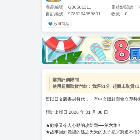
商品編號
G06501311
累積點閱數
自訂編號
9786264359801
收藏
0
收藏商品
加價購
( 共
1
件商品 )
(加購品) 買動漫★《$15元-
-
+