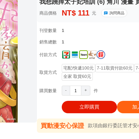
我想蹺掉太子妃培訓 (6) 角川 漫畫 
NT$
111
商品價格
元
詢問商品
刊登數量
1
銷售總數
1
付款方式
宅配/快遞100元
7-11取貨付款60元
7
取貨方式
全家 取貨60元
-
+
購買數量
件
立即購買
加
買動漫安心保證
款項由銀行委託管才安心 