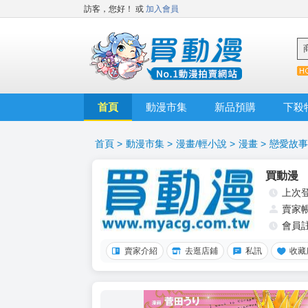
訪客，您好！
或
加入會員
首頁
動漫市集
新品預購
下殺
首頁
>
動漫市集
>
漫畫/輕小說
>
漫畫
>
戀愛故事
買動漫
上次
賣家
會員
賣家介紹
去逛店鋪
私訊
收藏