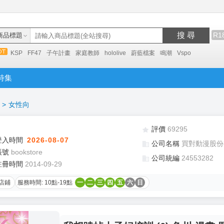
搜 尋
R1
商品標題
KSP
FF47
子午計畫
家庭教師
hololive
蔚藍檔案
鳴潮
Vspo
特集
>
女性向
評價
69295
登入時間
2026-08-07
公司名稱
買對動漫股份
帳號
bookstore
公司統編
24553282
註冊時間
2014-09-29
店鋪
服務時間: 10點-19點
一
二
三
四
五
六
日