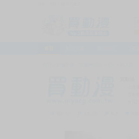
訪客，您好！
或
加入會員
首頁
動漫市集
新品預購
下殺
首頁
>
動漫市集
>
漫畫/輕小說
>
18+
>
同人誌
買動漫
上次
賣家
會員
賣家介紹
去逛店鋪
私訊
收藏