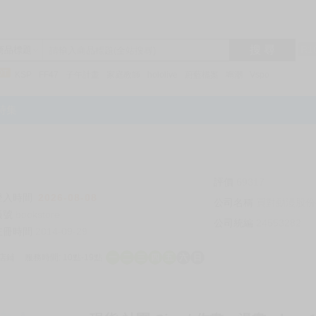
搜 尋
R1
商品標題
KSP
FF47
子午計畫
家庭教師
hololive
蔚藍檔案
鳴潮
Vspo
特集
評價
69317
登入時間
2026-08-08
公司名稱
買對動漫股份
帳號
bookstore
公司統編
24553282
註冊時間
2014-09-29
店鋪
服務時間: 10點-19點
一
二
三
四
五
六
日