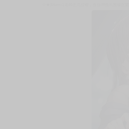
購買評價限制
使用超商取貨付款：負評≦1分 超商未取貨≦1
書名：《夏日6》
作畫・漫畫：ken-1
企劃・原案：夜桜
社團：Cior
規格：B5 黑白32P
售價：220元（限制級 未滿十八歲禁止購買）
☆★由ken-1老師正式授權，在台灣推出無修正