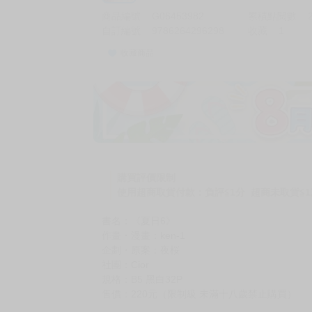
商品編號
G06453982
累積點閱數
自訂編號
9786264296298
收藏
1
收藏商品
加價購
( 共
1
件商品 )
(加購品) 買動漫★《$15元-
-
+