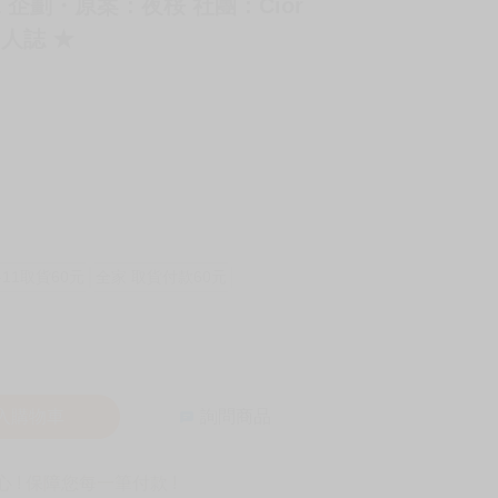
-1 企劃・原案：夜桜 社團：Cior
同人誌 ★
-11取貨60元
全家 取貨付款60元
入購物車
詢問商品
! 保障您每一筆付款 !