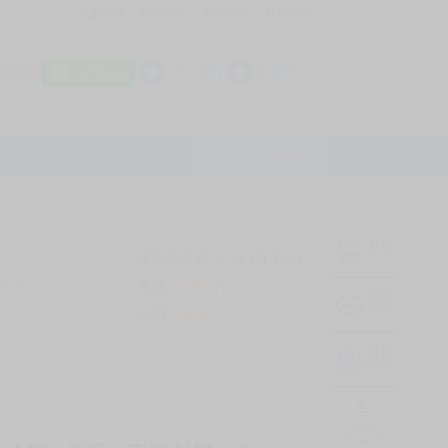
我的拍賣
訊息中心
最新公告
幫助中心
│
│
│
8 OFF
加入會員
會員登入
LINE登入
平台說明Q&A
結帳
未完成交易
0
次 (近半年)
商品
7170
件
有限公司
❔
訊息
中心
信用
99
%
常用
功能
TOP