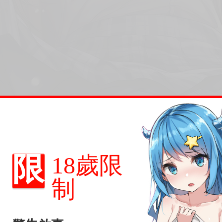
限
18歲限
制