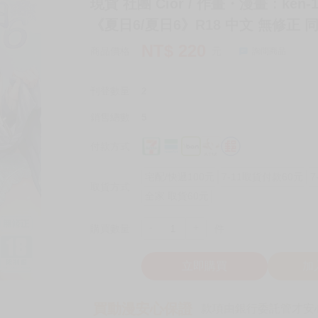
現貨 社團 Cior / 作畫・漫畫：ken
《夏日6/夏日6》R18 中文 無修正 
NT$
220
商品價格
元
詢問商品
刊登數量
2
銷售總數
5
付款方式
宅配/快遞100元
7-11取貨付款60元
7
取貨方式
全家 取貨60元
-
+
購買數量
件
立即購買
加
買動漫安心保證
款項由銀行委託管才安心 