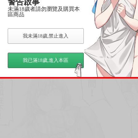
警告啟事
未滿18歲者請勿瀏覽及購買本
區商品
我未滿18歲,禁止進入
我已滿18歲,進入本區