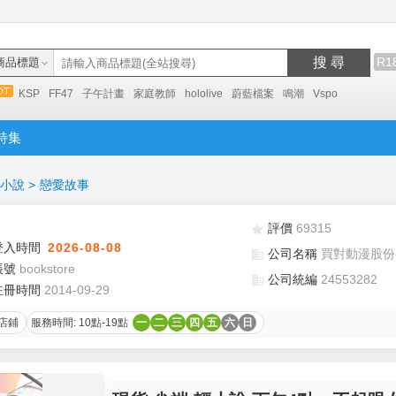
搜 尋
R1
商品標題
KSP
FF47
子午計畫
家庭教師
hololive
蔚藍檔案
鳴潮
Vspo
特集
小說
>
戀愛故事
評價
69315
登入時間
2026-08-08
公司名稱
買對動漫股份
帳號
bookstore
公司統編
24553282
註冊時間
2014-09-29
店鋪
服務時間: 10點-19點
一
二
三
四
五
六
日