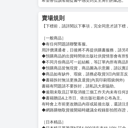
姓名：御門幻流
翻譯文字工作者譯有《被稱為孤高之花的英國美
百年，不知不覺就練到LV MAX》
繪者簡介
姓名：いちかわはる
配音員是為動畫賦予生命的存在。
這部作品讓我稍微明白了上述這句話的含意。
希望各位讀者能從書中感受到女主角們的氣息。
賣場規則
【下標前，請詳閱以下事項，完全同意才請下標
［一般商品］
◆有任何問題請聯繫客服。
用評價溝通者，日後將不再提供購書服務，請另
◆預購商品的出貨時間依出版社供貨情形會有所
◆不同月份商品可一起結帳，等訂單內所有商品
◆預購商品皆無現貨，商品圖為示意圖，請以實