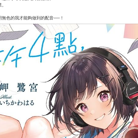
次 未完成交易≦1次 （近半年）
高中生，由於各方面的表現都很平凡，因此我習慣當個配角，同時也對自
嗓音和自己完全一樣的超人氣配音員‧香家佐紫苑！她對我說：「這件事是
人所難了……！
，這件事令我感到興奮難耐。
業。
明無色的我才能夠做到的配音──！