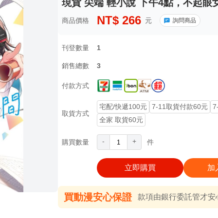
現貨 尖端 輕小說 下午4點，不起眼
NT$
266
商品價格
元
詢問商品
刊登數量
1
銷售總數
3
付款方式
宅配/快遞100元
7-11取貨付款60元
7
取貨方式
全家 取貨60元
-
+
購買數量
件
立即購買
加
買動漫安心保證
款項由銀行委託管才安心 