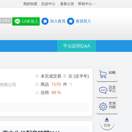
我的拍賣
訊息中心
最新公告
幫助中心
│
│
│
8 OFF
加入會員
會員登入
LINE登入
平台說明Q&A
結帳
未完成交易
0
次 (近半年)
商品
7170
件
有限公司
❔
訊息
中心
信用
99
%
常用
功能
TOP