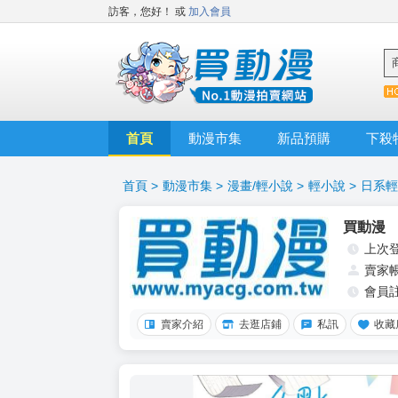
訪客，您好！
或
加入會員
首頁
動漫市集
新品預購
下殺
首頁
>
動漫市集
>
漫畫/輕小說
>
輕小說
>
日系輕
買動漫
上次
賣家
會員
賣家介紹
去逛店鋪
私訊
收藏