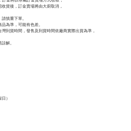
反應，逾期不受理。
反應，將直接加入黑名單，還請下單後準時取貨。
意。
，以保障買賣家雙方權益。
訂金，訂金將以專屬訂金賣場方式收取，
認收貨後，訂金賣場將由大廚取消，
，請慎重下單。
商品為準，可能有色差。
台灣到貨時間，發售及到貨時間依廠商實際出貨為準，
請諒解。