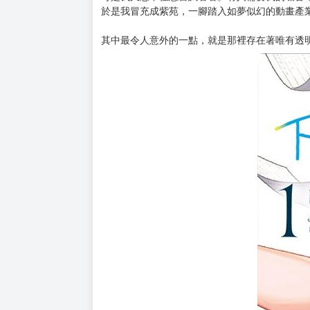
購買評價限制
使用超商取貨付款：負評≦1分 超商未取貨≦1
這就是我命中注定與『配音』相遇的故事──！
我叫做山田良菜，是個『透明無色』的不起眼女
但在升上高三的那年春天，因緣際會之下遇見了
「可以拜託妳──代替我演出嗎？」
讓我這個門外漢代替紫苑去配音！？這簡直太強
可是我又忍不住想嘗試看看。有人需要我的嗓音
於是我冒充成紫苑，一腳踏入如夢似幻的動畫產
其中最令人意外的一點，就是那裡存在著唯有透