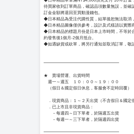
◆商品如有缺件、瑕疵，請務必取貨3日內留言
◆書籍拆封無法更換及退貨(內頁印刷瑕疵例外)
書籍有問題請不要拆封，請私訊大廚協助。
◆逾期未取且訂單取消後三個工作天內未有任何
◆書籍贈品&上市日、依出版社最終公布為主。
有時會上市前更改贈品內容或延後出版，還請注
◆網路購物取貨後開箱時建議全程錄影拍照存證
［日本精品］
◆日本精品單筆滿NT$4,000須先支付 10% 
待買家收到訂單商品，確認品項數量無誤，並確
訂金金額將退回至買動漫錢包。
◆日本精品為受注代購性質，結單後恕無法取消
◆日本精品圖像僅供參考，設計及式樣請以實際
◆日本精品的標題月份是日本上市時間，不等於
約發售後1個月-2個月抵台。
◆如遇缺貨或砍單，將另行通知並取消訂單，敬
━━━━━━━━━━━━━━━━━━