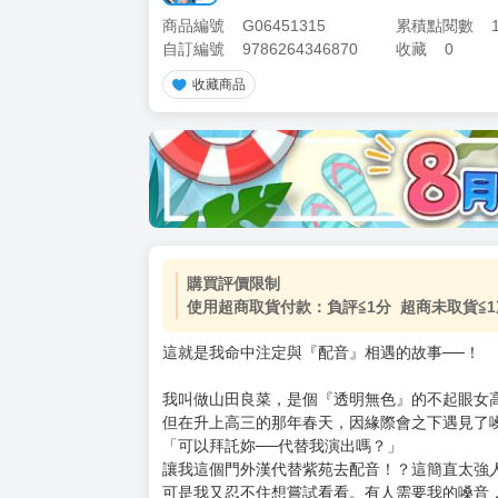
商品編號
G06451315
累積點閱數
自訂編號
9786264346870
收藏
0
收藏商品
加價購
( 共
1
件商品 )
(加購品) 買動漫★《$15元-
-
+