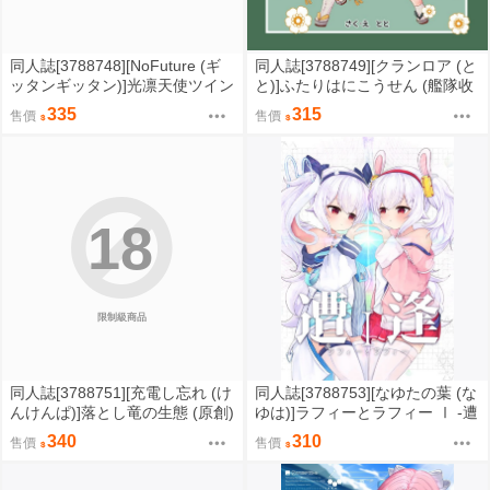
同人誌[3788748][NoFuture (ギ
同人誌[3788749][クランロア (と
ッタンギッタン)]光凛天使ツイン
と)]ふたりはにこうせん (艦隊收
クルハート ANOTHER FUTURE
藏)
335
315
售價
售價
(原創)
18
限制級商品
同人誌[3788751][充電し忘れ (け
同人誌[3788753][なゆたの葉 (な
んけんぱ)]落とし竜の生態 (原創)
ゆは)]ラフィーとラフィー Ⅰ -遭
逢- (碧藍航線)
340
310
售價
售價