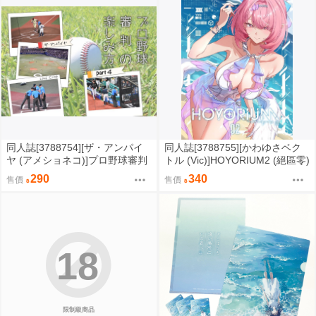
同人誌[3788754][ザ・アンパイ
同人誌[3788755][かわゆさベク
ヤ (アメショネコ)]プロ野球審判
トル (Vic)]HOYORIUM2 (絕區零)
の楽しみ方PART4 (其他)
290
340
售價
售價
18
限制級商品