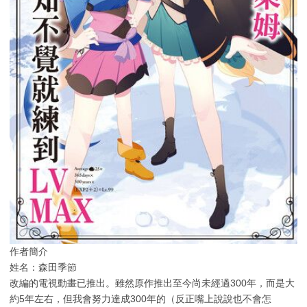
作者簡介
姓名：森田季節
改編的電視動畫已推出。雖然原作推出至今尚未經過300年，而是大
約5年左右，但我會努力達成300年的（反正嘴上說說也不會怎