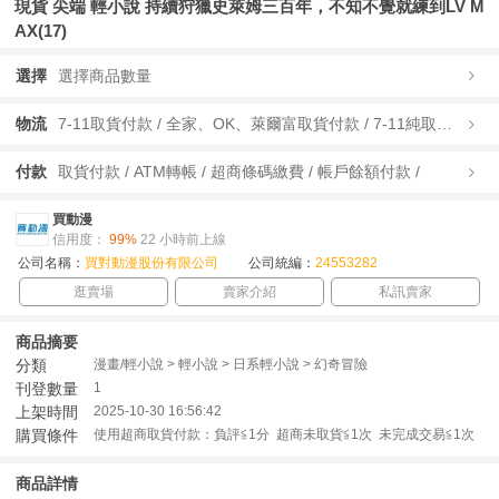
現貨 尖端 輕小說 持續狩獵史萊姆三百年，不知不覺就練到LV M
AX(17)
選擇
選擇商品數量
物流
7-11取貨付款 / 全家、OK、萊爾富取貨付款 / 7-11純取貨 / 全家、OK、萊爾富純取貨 / 宅配/快遞 /
付款
取貨付款 / ATM轉帳 / 超商條碼繳費 / 帳戶餘額付款 /
買動漫
信用度：
99%
22 小時前上線
公司名稱：
買對動漫股份有限公司
公司統編：
24553282
逛賣場
賣家介紹
私訊賣家
商品摘要
分類
漫畫/輕小說 > 輕小說 > 日系輕小說 > 幻奇冒險
刊登數量
1
上架時間
2025-10-30 16:56:42
購買條件
使用超商取貨付款：負評≦1分 超商未取貨≦1次 未完成交易≦1次
商品詳情