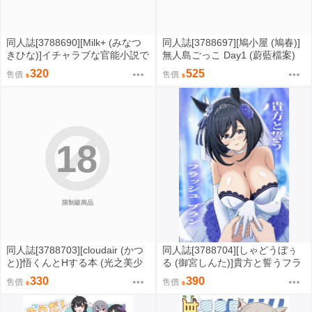
同人誌[3788690][Milk+ (みなつ
同人誌[3788697][鳩小屋 (鳩春)]
きひな)]イチャラブな官能小説で
無人島ごっこ Day1 (蔚藍檔案)
もイイですか (蔚藍檔案)
320
525
售價
售價
18
限制級商品
同人誌[3788703][cloudair (かつ
同人誌[3788704][しゃどうぼぅ
と)]悟くんとHする本 (光之美少
る (御宮しんた)]貴方と誓うフラ
女)
ッシュプラン (Uma娘)
330
390
售價
售價