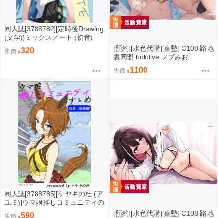
同人誌[3788782][定時後Drawing
(文学)]ミックスノート (初音)
[預約][水色代購][桌墊] C108 路地
320
售價
裏同盟 hololive フブみお
1100
售價
同人誌[3788785][ケヤキの杜 (ア
ユミ)]ウマ娘推しコミュニティの
すゝめ 成長・発展編 (Uma娘)
[預約][水色代購][桌墊] C108 路地
590
售價