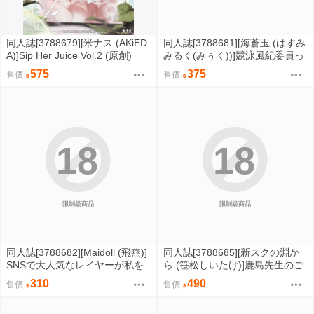
同人誌[3788679][米ナス (AKiED
同人誌[3788681][海蒼玉 (はすみ
A)]Sip Her Juice Vol.2 (原創)
みるく(みぅく))]競泳風紀委員っ
てことねッ 年下わからせ編 (初
575
375
售價
售價
音VOICEROID)
18
18
限制級商品
限制級商品
同人誌[3788682][Maidoll (飛燕)]
同人誌[3788685][新スクの淵か
SNSで大人気なレイヤーが私を
ら (笹松しいたけ)]鹿島先生のご
誘ってオフパコの話。～夜更か
褒美セックス (艦隊收藏)
310
490
售價
售價
しの二次会セックス編～ (原創)