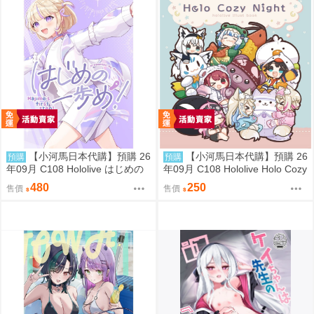
【小河馬日本代購】預購 26
【小河馬日本代購】預購 26
預購
預購
年09月 C108 Hololive はじめの
年09月 C108 Hololive Holo Cozy
一歩め! 繪師:阿古わざき
Night 繪師:さめあんこ
480
250
售價
售價