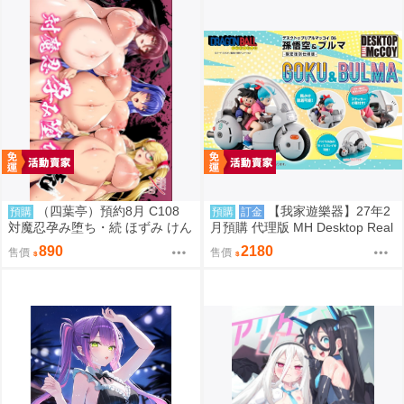
（四葉亭）預約8月 C108
【我家遊樂器】27年2
預購
預購
訂金
対魔忍孕み堕ち・続 ほずみ けん
月預購 代理版 MH Desktop Real
じ
McCoy 七龍珠 06 孫悟空&布瑪
890
2180
售價
售價
限定復刻版