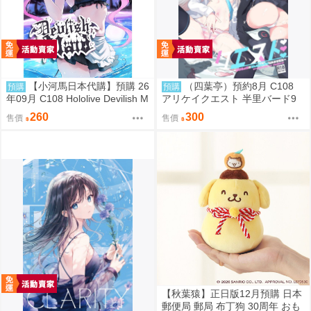
【小河馬日本代購】預購 26
（四葉亭）預約8月 C108
預購
預購
年09月 C108 Hololive Devilish M
アリケイクエスト 半里バード9
aid 繪師:にゃろめ
260
300
售價
售價
【秋葉猿】正日版12月預購 日本
郵便局 郵局 布丁狗 30周年 おも