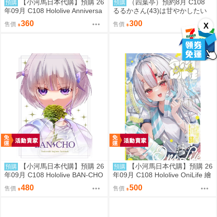
【小河馬日本代購】預購 26
（四葉亭）預約8月 C108
預購
預購
年09月 C108 Hololive Anniversa
るるかさん(43)は甘やかしたい
ry 繪師:etomato
もずや紫
360
300
售價
售價
X
【小河馬日本代購】預購 26
【小河馬日本代購】預購 26
預購
預購
年09月 C108 Hololive BAN-CHO
年09月 C108 Hololive OniLife 繪
繪師:めりる こまひと
師:HAGE
480
500
售價
售價