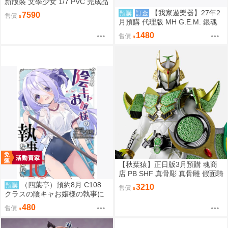
新版裝 文學少女 1/7 PVC 完成品
【我家遊樂器】27年2
預購
訂金
7590
售價
月預購 代理版 MH G.E.M. 銀魂
坂田銀時 攘夷志士
1480
售價
【秋葉猿】正日版3月預購 魂商
店 PB SHF 真骨彫 真骨雕 假面騎
士 鎧武 斬月 哈密瓜
（四葉亭）預約8月 C108
預購
3210
售價
クラスの陰キャお嬢様の執事に
なりました10 ひづき夜宵
480
售價