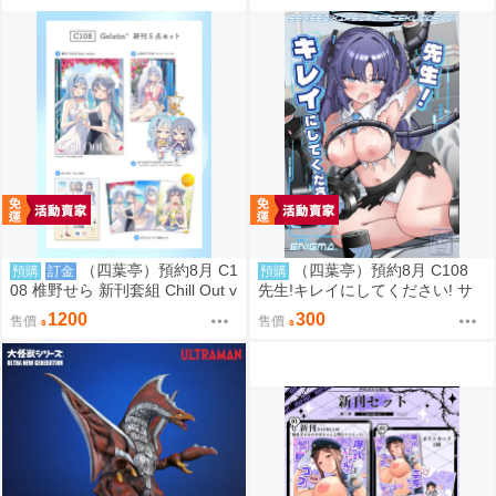
（四葉亭）預約8月 C1
（四葉亭）預約8月 C108
預購
訂金
預購
08 椎野せら 新刊套組 Chill Out v
先生!キレイにしてください! サ
ol.4
メジマ
1200
300
售價
售價