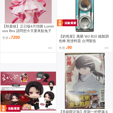
【秋葉猿】正日版4月預購 Lumin
ous Box 請問您今天要來點兔子
嗎？ 保登心愛 禮服 1/7 PVC 完
【奶熊屋】萬榮 WJ-B10 鐵製調
7200
售價
成品
色棒 附塗料皿 台灣製造
90
售價
【首刷限定版】星期一的豐滿 6