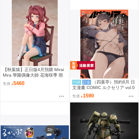
【秋葉猿】正日版4月預購 Mirai
Mira 學園偶像大師 花海咲季 雨
後鳶尾花 特訓前 1/7 PVC 完成品
（四葉亭）預約8月 日
預購
訂金
5460
售價
文漫畫 COMIC ルクセリア vol.0
6 特典：B2掛軸、資料夾 あるぷ
1590
售價