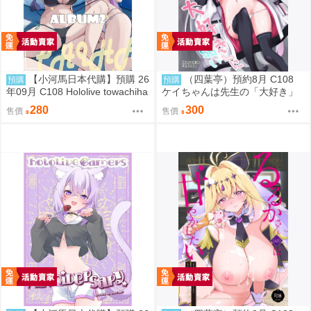
【小河馬日本代購】預購 26
（四葉亭）預約8月 C108
預購
預購
年09月 C108 Hololive towachiha
ケイちゃんは先生の「大好き」
album2 繪師:柊シン
に弱い morito
280
300
售價
售價