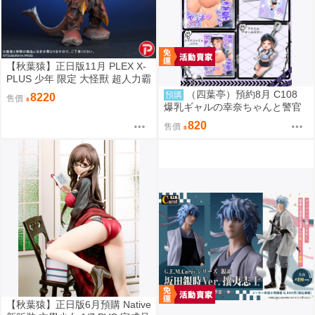
【秋葉猿】正日版11月 PLEX X-
PLUS 少年 限定 大怪獸 超人力霸
王 迪卡 迪迦 超古代鳥 美爾巴 少
（四葉亭）預約8月 C108
預購
8220
售價
限
爆乳ギャルの幸奈ちゃんと警官
コスエッチ 新刊套組 猫耳と黒マ
820
售價
スク
【秋葉猿】正日版6月預購 Native