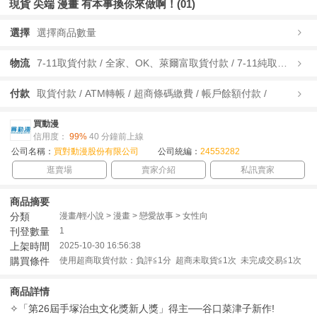
現貨 尖端 漫畫 有本事換你來做啊！(01)
選擇
選擇商品數量
物流
7-11取貨付款 / 全家、OK、萊爾富取貨付款 / 7-11純取貨 / 全家、OK、萊爾富純取貨 / 宅配/快遞 /
付款
取貨付款 / ATM轉帳 / 超商條碼繳費 / 帳戶餘額付款 /
買動漫
信用度：
99%
40 分鐘前上線
公司名稱：
買對動漫股份有限公司
公司統編：
24553282
逛賣場
賣家介紹
私訊賣家
商品摘要
分類
漫畫/輕小說 > 漫畫 > 戀愛故事 > 女性向
刊登數量
1
上架時間
2025-10-30 16:56:38
購買條件
使用超商取貨付款：負評≦1分 超商未取貨≦1次 未完成交易≦1次
商品詳情
✧「第26屆手塚治虫文化獎新人獎」得主──谷口菜津子新作!