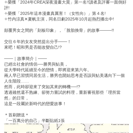
✧榮獲「2024年CREA深夜漫畫大賞」第一名!!讀者及評審一面倒好
評!
✧榮獲「2025年這本漫畫真厲害！（女性向）」第４名!
✧竹内涼真✕夏帆主演，同名日劇2025年10月起熱烈播出中!
顛覆男女之間的「刻板印象」，「脫胎換骨」的故事────!!
交往６年的女友突然提出分手───！
來吧！昭和男是否能改變自己!?
───｜故事簡介｜───
已經出社會的情侶──勝男與鮎美，
從大學時代延續至今的戀情，即將迎來第六年。
兩人早已習慣同居生活，勝男也開始思考是否該與鮎美邁向下一個
人生階段……
然而，此時卻迎來了突如其來的轉機──!?
透過雖然還不熟練、卻努力嘗試的料理，重新審視那些「理所當
然」的日常，
這是一段屬於新時代的戀愛故事！
＊首刷贈送＊
「一百萬分的自己」半斷貼紙1張