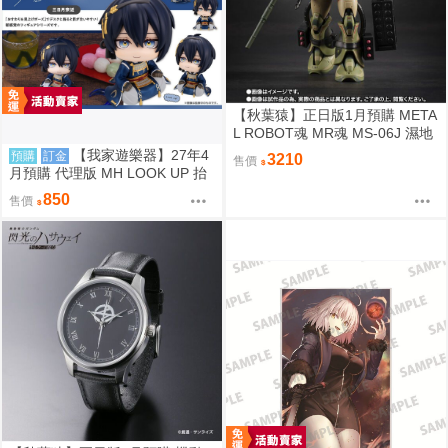
【秋葉猿】正日版1月預購 META
L ROBOT魂 MR魂 MS-06J 濕地
帶戰用 薩克 MS MUSEUM
【我家遊樂器】27年4
預購
訂金
3210
售價
月預購 代理版 MH LOOK UP 抬
頭系列 刀劍亂舞ONLINE 三日月
850
售價
宗近