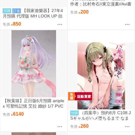
作者：比村奇石//東立漫畫//Avi書
店
【我家遊樂器】27年4
預購
訂金
200
售價
月預購 代理版 MH LOOK UP 抬
頭系列 刀劍亂舞ONLINE 加州清
850
售價
光
【秋葉猿】正日版6月預購 aniple
x 可塑性記憶 艾拉 婚紗 1/7 PVC
完成品
（四葉亭）預約8月 C108 J
預購
6140
售價
Sギャルがハメ堕ちるまで なま
もななせ
260
售價