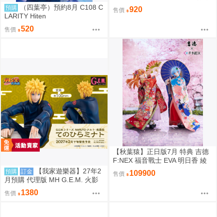
ちもちもちマスコット 吊飾
（四葉亭）預約8月 C108 C
預購
920
售價
LARITY Hiten
520
售價
【秋葉猿】正日版7月 特典 吉德
F:NEX 福音戰士 EVA 明日香 綾
波零 日本人形 1/4 PVC 完成品
【我家遊樂器】27年2
預購
訂金
109900
售價
套組
月預購 代理版 MH G.E.M. 火影
忍者 疾風傳 掌上系列 波風湊
1380
售價