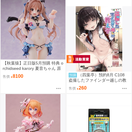
【秋葉猿】正日版5月預購 特典 o
rchidseed karory 夏音ちゃん 原
畫 1/6 PVC 完成品
（四葉亭）預約8月 C108
預購
8100
售價
盗撮したファインダー越しの教
え子 なまもななせ
260
售價