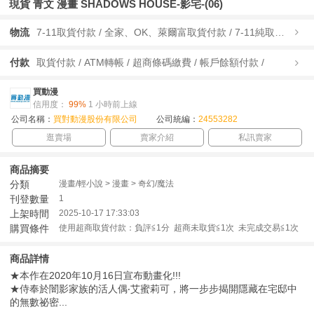
現貨 青文 漫畫 SHADOWS HOUSE-影宅-(06)
物流
7-11取貨付款 / 全家、OK、萊爾富取貨付款 / 7-11純取貨 / 全家、OK、萊爾富純取貨 / 宅配/快遞 /
付款
取貨付款 / ATM轉帳 / 超商條碼繳費 / 帳戶餘額付款 /
買動漫
信用度：
99%
1 小時前上線
公司名稱：
買對動漫股份有限公司
公司統編：
24553282
逛賣場
賣家介紹
私訊賣家
商品摘要
分類
漫畫/輕小說 > 漫畫 > 奇幻/魔法
刊登數量
1
上架時間
2025-10-17 17:33:03
購買條件
使用超商取貨付款：負評≦1分 超商未取貨≦1次 未完成交易≦1次
商品詳情
★本作在2020年10月16日宣布動畫化!!!
★侍奉於闇影家族的活人偶‧艾蜜莉可，將一步步揭開隱藏在宅邸中
的無數祕密...