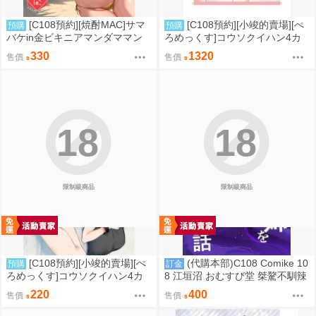
[C108預約][焼酎MAC]サマ
[C108預約][小竣的賣場][ぺ
預購
預購
バケin金ビキニアマンダママン
ろめっくす]コウソクイハン4カ
附蜜瓜特典A4資料夾 同人誌id=3
イメ【メロン限定特典付】+B2
330
1320
售價
售價
791483
掛軸 同人誌id=3726586
18
18
限制級商品
限制級商品
[C108預約][小竣的賣場][ぺ
(代購本部)C108 Comike 10
預購
訂金
ろめっくす]コウソクイハン4カ
8 江垣沼 おむすび堂 桀驁不馴辣
イメ【メロン限定特典付】 同人
姊的導正守則 C108數量限定新刊
220
400
售價
售價
誌id=3791505
「生意気なギャル姉を『俺なり
の方法』で解らせる話。（隨機