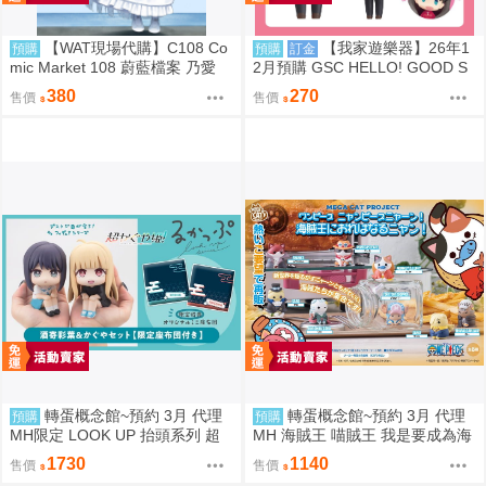
【WAT現場代購】C108 Co
【我家遊樂器】26年1
預購
預購
訂金
mic Market 108 蔚藍檔案 乃愛
2月預購 GSC HELLO! GOOD S
拝啓 ノア旅日和
MILE Fate/stay night 遠坂凛
380
270
售價
售價
轉蛋概念館~預約 3月 代理
轉蛋概念館~預約 3月 代理
預購
預購
MH限定 LOOK UP 抬頭系列 超
MH 海賊王 喵賊王 我是要成為海
時空輝耀姬 輝耀&酒寄彩葉 套組
賊王的喵! 中盒8入 再版 免訂金
1730
1140
售價
售價
附特典