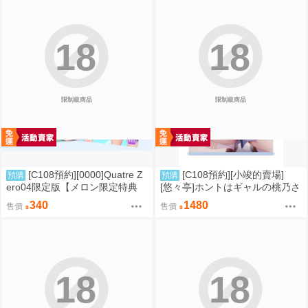
18
18
限制級商品
限制級商品
[C108預約][0000]Quatre Z
[C108預約][小竣的賣場]
預購
預購
ero04限定版【メロン限定特典
[悠々亭]ホントはギャルの桃乃さ
付】 同人誌id=3791481
ん 附蜜瓜特典資料夾+B2掛軸 同
340
1480
售價
售價
人誌id=3726578
18
18