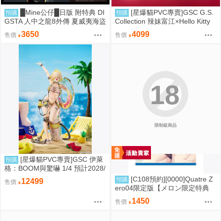
█Mine公仔█日版 附特典 DI
[星爆貓PVC專賣]GSC G.S.
預購
預購
GSTA 人中之龍8外傳 夏威夷海盜
Collection 辣妹富江×Hello Kitty
船長真島 真島吾朗 PVC D9252
預計2027/11到貨
3650
4099
售價
售價
18
限制級商品
[星爆貓PVC專賣]GSC 伊萊
預購
格：BOOM與驚嚇 1/4 預計2028/
01到貨
[C108預約][0000]Quatre Z
預購
12499
售價
ero04限定版【メロン限定特典
付】+B2掛軸 同人誌id=3726590
1450
售價