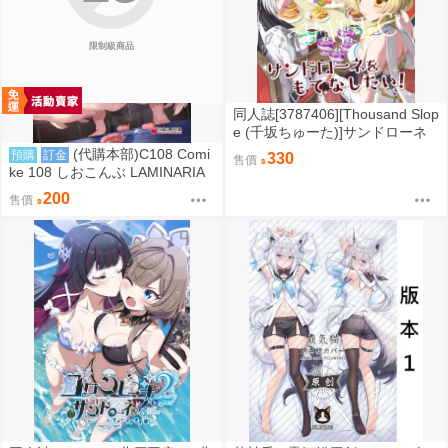
限制級商品
同人誌[3787406][Thousand Slop
e (千坂ちゅーた)]サンドローネ
をもてなしたい (原神)
(代購本部)C108 Comi
預購
訂金
330
售價
ke 108 しおこんぶ LAMINARIA
C108數量限定新刊「白山華凛の
200
售價
シドウ制度3」 8.16發售預定