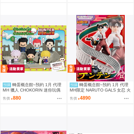
轉蛋概念館~預約 1月 代理
轉蛋概念館~預約 1月 代理
預購
預購
MH 獵人 CHOKORIN 迷你玩偶
MH限定 NARUTO GALS 女忍 火
收藏集 第1彈 中盒6入 免訂金
影忍者疾風傳 天天 再版 免訂金
880
4890
售價
售價