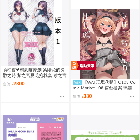
萌柚香❤霸氣貓原創 紫陽花的凋
散之時 紫之宮夏花抱枕套 紫之宮
夏花等身抱枕套 紫之宮夏花枕頭
【WAT現場代購】C108 Co
預購
2300
售價
套 紫之宮夏花枕套 動漫等身抱枕
mic Market 108 蔚藍檔案 瑪麗
套
マリーちゃんの困り顔
380
售價