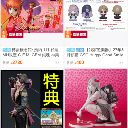
轉蛋概念館~預約 1月 代理
【我家遊樂器】27年3
預購
預購
訂金
MH限定 G.E.M. GEM 銀魂 神樂
月預購 GSC Huggy Good Smile
限定復刻版 免訂金
崩壞：星穹鐵道 黑塔 斯科特 2款
3730
400
售價
售價
可選