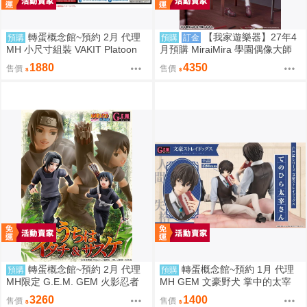
轉蛋概念館~預約 2月 代理
【我家遊樂器】27年4
預購
預購
訂金
MH 小尺寸組裝 VAKIT Platoon
月預購 MiraiMira 學園偶像大師
裝甲騎兵 灰色的魔女 中盒6入
花海咲季 雨後鳶尾花 特訓前Ver
1880
4350
售價
售價
1/7完成品
轉蛋概念館~預約 2月 代理
轉蛋概念館~預約 1月 代理
預購
預購
MH限定 G.E.M. GEM 火影忍者
MH GEM 文豪野犬 掌中的太宰
疾風傳 宇智波鼬 & 宇智波佐助
太宰治 免訂金
3260
1400
售價
售價
再版