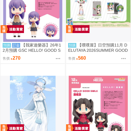
【我家遊樂器】26年1
【噗噗屋】日空預購11月 D
預購
訂金
預購
2月預購 GSC HELLO! GOOD S
ELUTAYA 2026SUMMER GOOD
MILE Fate/stay night 間桐櫻
S 夏季商品
270
560
售價
售價