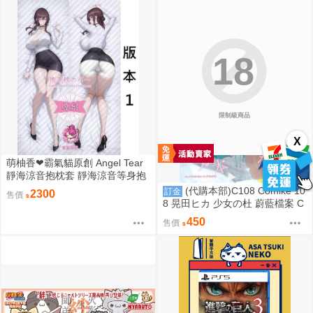
18
限制級商品
X
萌柚香❤霸氣貓原創 Angel Tear
靜海涼音抱枕套 靜海涼音等身抱
枕套 靜海涼音枕頭套 靜海涼音枕
(代購本部)C108 Comike 10
訂金
2300
售價
套 動漫等身抱枕套
8 晃田ヒカ 少女の杜 蔚藍檔案 C
108數量限定新刊「ぬれすけHな
450
售價
ブルアカ本サマーコレクション
(隨機簽名本)」8.16發售預定