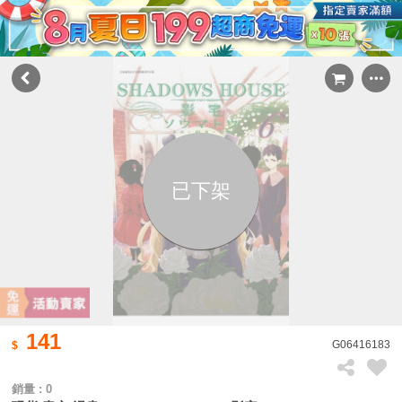
已下架
141
G06416183
銷量 : 0