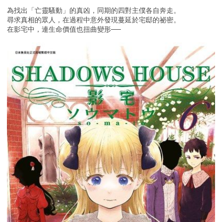
為找出「亡靈騷動」的真凶，同期的四對主僕各自奔走。
尋求真相的眾人，在過程中意外發現蔓延於宅邸的祕密。
在影宅中，連生命價值也扭曲變形──