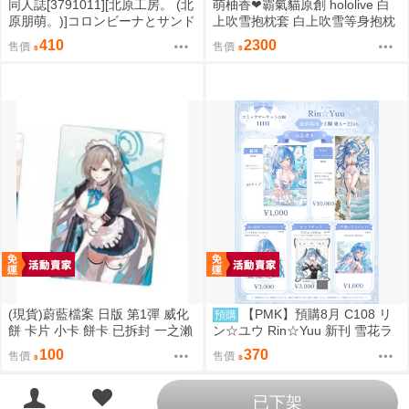
同人誌[3791011][北原工房。 (北
萌柚香❤霸氣貓原創 hololive 白
原朋萌。)]コロンビーナとサンド
上吹雪抱枕套 白上吹雪等身抱枕
ローネがイチャイチャする本 2
套 白上吹雪枕頭套 白上吹雪枕套
410
2300
售價
售價
(原神)
動漫等身抱枕套
(現貨)蔚藍檔案 日版 第1彈 威化
【PMK】預購8月 C108 リ
預購
餅 卡片 小卡 餅卡 已拆封 一之瀨
ン☆ユウ Rin☆Yuu 新刊 雪花ラ
明日奈（一之瀬 アスナ）
ミィ Hololive
100
370
售價
售價
已下架