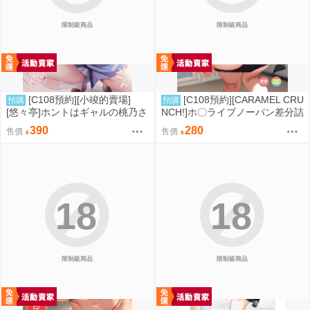
限制級商品
限制級商品
[C108預約][小竣的賣場]
[C108預約][CARAMEL CRU
預購
預購
[悠々亭]ホントはギャルの桃乃さ
NCH!]ホ〇ライブノーパン差分詰
ん 附蜜瓜特典資料夾 同人誌id=3
め合わせ4 附蜜瓜特典小卡 Hololi
390
280
售價
售價
791016
ve 同人誌id=3791490
18
18
限制級商品
限制級商品