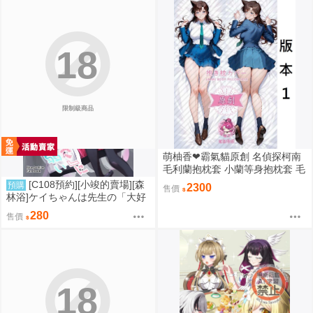
簽名本）」 8.16發售預定
18
限制級商品
萌柚香❤霸氣貓原創 名偵探柯南
毛利蘭抱枕套 小蘭等身抱枕套 毛
利蘭枕頭套 毛利蘭枕套 動漫等身
[C108預約][小竣的賣場][森
預購
2300
售價
抱枕套
林浴]ケイちゃんは先生の「大好
き」に弱い 蔚藍檔案 同人誌id=3
280
售價
791508
18