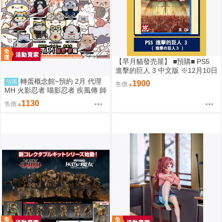
【早月貓發売屋】 ■預購■ PS5
進擊的巨人 3 中文版 ※12月10日
發售預定※
轉蛋概念館~預約 2月 代理
預購
1900
售價
MH 火影忍者 喵影忍者 疾風傳 師
弟・絆篇 中盒8入 再版 免訂金
1130
售價