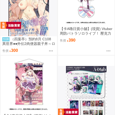
【卡A嚕日貨小舖】(現貨) Vtuber
周防パトラソロライブ！ 壓克力
立牌
（四葉亭）預約8月 C108
預購
390
售價
異世界●●外伝2肉便器親子丼～ロ
イヤルの家系を添えて～ ななか
300
售價
まい