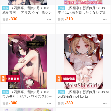
（四葉亭）預約8月 C108
（四葉亭）預約8月 C108
預購
預購
感覚共有 -アリス ケイ- 森シン
本当は水着を貸したくないアル
リスク
キャスちゃん いのうえとみい
330
310
售價
售價
（四葉亭）預約8月 C108
（四葉亭）預約8月 C108 M
預購
預購
ワカモ汁ください ワイズスピー
oistSkinGirls4 ke-ta
ク
300
380
售價
售價