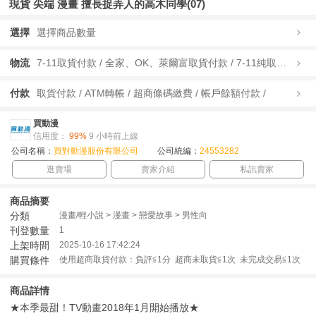
現貨 尖端 漫畫 擅長捉弄人的高木同學(07)
選擇
選擇商品數量
物流
7-11取貨付款 / 全家、OK、萊爾富取貨付款 / 7-11純取貨 / 全家、OK、萊爾富純取貨 / 宅配/快遞 /
付款
取貨付款 / ATM轉帳 / 超商條碼繳費 / 帳戶餘額付款 /
買動漫
信用度：
99%
9 小時前上線
公司名稱：
買對動漫股份有限公司
公司統編：
24553282
逛賣場
賣家介紹
私訊賣家
商品摘要
分類
漫畫/輕小說 > 漫畫 > 戀愛故事 > 男性向
刊登數量
1
上架時間
2025-10-16 17:42:24
購買條件
使用超商取貨付款：負評≦1分 超商未取貨≦1次 未完成交易≦1次
商品詳情
★本季最甜！TV動畫2018年1月開始播放★