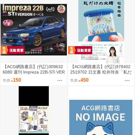
【ACG網路書店】(代訂)309632
【ACG網路書店】(代訂)978402
6080 週刊 Impreza 22B-STi VER
2519702 日文書 松井玲奈「私だ
SION をつくる (1) 創刊號
けの水槽」
150
450
售價
售價