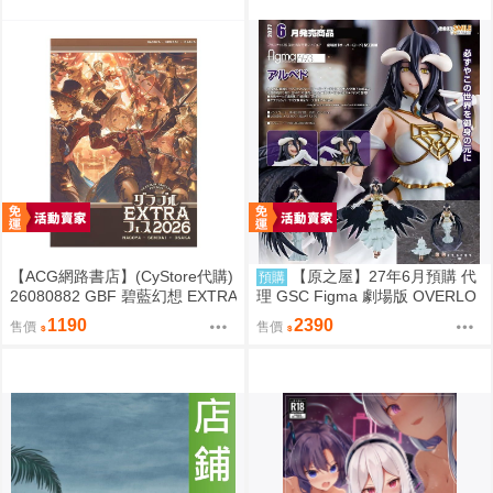
【ACG網路書店】(CyStore代購)
【原之屋】27年6月預購 代
預購
26080882 GBF 碧藍幻想 EXTRA
理 GSC Figma 劇場版 OVERLO
Fes 2026 場刊 附:序號
RD 聖王國篇 雅兒貝德 0918
1190
2390
售價
售價