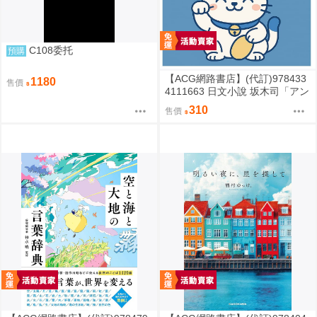
C108委托
預購
【ACG網路書店】(代訂)978433
1180
售價
4111663 日文小說 坂木司「アン
と幸福」
310
售價