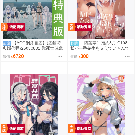
【ACG網路書店】(店鋪特
（四葉亭）預約8月 C108
訂金
預購
典版代購)26080881 靠死亡遊戲
私が一番先生を支えているんで
混飯吃。44:CLOUDY BEACH 藍
すけど みどり
6720
300
售價
售價
光BD 幽鬼抱枕套限定版