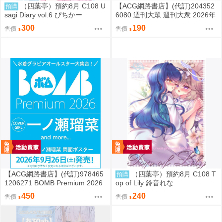
（四葉亭）預約8月 C108 U
【ACG網路書店】(代訂)204352
預購
sagi Diary vol.6 ぴちかー
6080 週刊大眾 週刊大衆 2026年
8月31日號 附:海報
300
190
售價
售價
【ACG網路書店】(代訂)978465
（四葉亭）預約8月 C108 T
預購
1206271 BOMB Premium 2026
op of Lily 鈴音れな
封面:一ノ瀬瑠菜 附:雙面海報
450
240
售價
售價