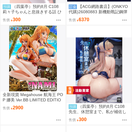
（四葉亭）預約8月 C108
【ACG網路書店】(ONKYO
預購
訂金
莉々子ちゃんと息抜きする話 ひ
代購)26080883 新機動戰記鋼彈
ろっち
W 聯名耳機 CP-TWS01F
300
6370
售價
售價
全新現貨 Megahouse 航海王 PO
P 娜美 Ver.BB LIMITED EDITIO
N PVC
（四葉亭）預約8月 C108
預購
2900
售價
先生、休憩室まで。私が補佐し
ますVV かのぱん
300
售價