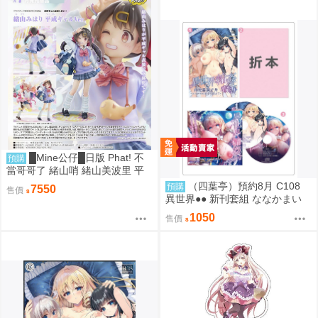
█Mine公仔█日版 Phat! 不
預購
當哥哥了 緒山哨 緒山美波里 平
成辣妹 1/6 PVC D9283
（四葉亭）預約8月 C108
預購
7550
售價
異世界●● 新刊套組 ななかまい
1050
售價