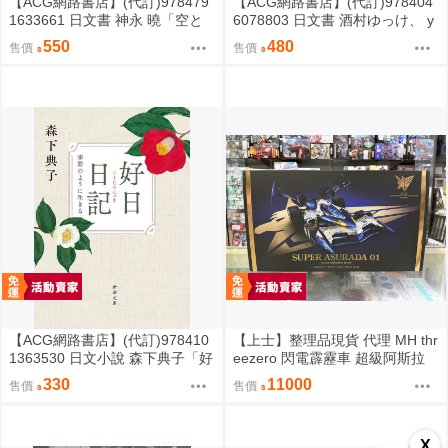
【ACG網路書店】(代訂)978479
【ACG網路書店】(代訂)978404
1633661 日文書 神永 曉「空と
6078803 日文書 酒村ゆっけ、 y
海と大地の言葉辞典」
ukke sakamura「明るい夜に、
550
480
售價
售價
星を探して」
【ACG網路書店】(代訂)978410
【上士】整理品現貨 代理 MH thr
1363530 日文小說 森下典子「好
eezero 閃電霹靂車 超級阿斯拉
日日記：季節のように生きる」
完全變形 無壓克力盒 請詳閱內文
330
11000
售價
售價
X