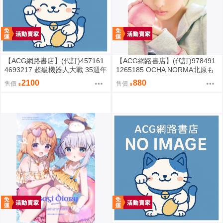
【ACG網路書店】(代訂)457161
【ACG網路書店】(代訂)978491
4693217 超級機器人大戰 35週年
1265185 OCHA NORMA北原も
紀念 JAM Project 主題歌完整專
も 寫真集「もももてぃーん。」
2100
880
售價
售價
輯 通常盤