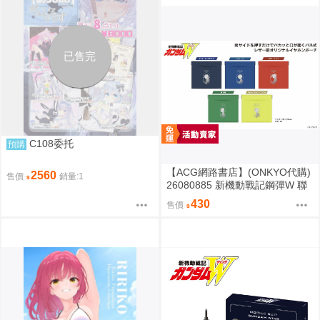
已售完
C108委托
預購
【ACG網路書店】(ONKYO代購)
2560
售價
銷量:1
26080885 新機動戰記鋼彈W 聯
名耳機 收納包
430
售價