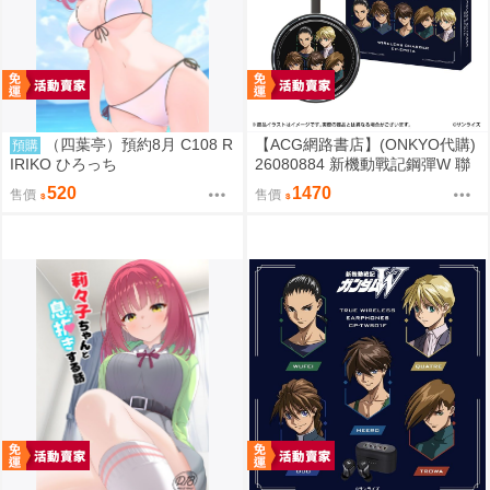
（四葉亭）預約8月 C108 R
【ACG網路書店】(ONKYO代購)
預購
IRIKO ひろっち
26080884 新機動戰記鋼彈W 聯
名耳機 專屬充電器
520
1470
售價
售價