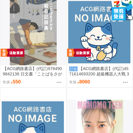
【ACG網路書店】(代訂)978490
【ACG網路書店】(代訂)45
訂金
9842138 日文書「ことばをさが
71614693200 超級機器人大戰 3
す絵日記辞典」YUEISHA DICTI
5週年紀念 JAM Project 主題歌完
550
8060
售價
售價
ONARY
整專輯 完全生產限定盤