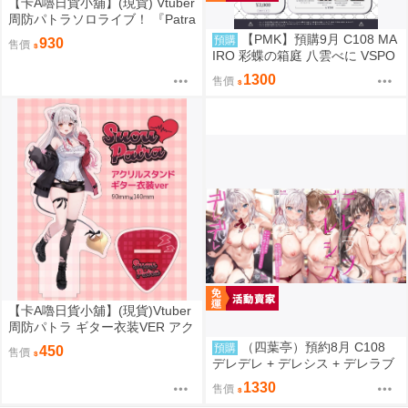
【卡A嚕日貨小舖】(現貨) Vtuber
周防パトラソロライブ！ 『Patra
Suou Sololive kawaii holic shibu
【PMK】預購9月 C108 MA
預購
930
售價
ya”』 B2掛軸
IRO 彩蝶の箱庭 八雲べに VSPO
1300
售價
【卡A嚕日貨小舖】(現貨)Vtuber
周防パトラ ギター衣装VER アク
リルスタンド 壓克力立牌
（四葉亭）預約8月 C108
預購
450
售價
デレデレ + デレシス + デレラブ
3冊套組 附資料夾 Yan-Yam
1330
售價