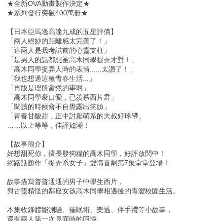
★全新OVA動畫製作決定★
★系列發行突破400萬冊★
【日本亞馬遜高達九成的五星評價】
「兩人絕妙的距離感太完美了！」
「這兩人是我考試前的心靈支柱」
「是男人的話都想被高木同學捉弄才對！」
「高木同學捉弄人時的表情......太讚了！」
「我也想過這種青春生活...」
「再版是理所當然的事啊」
「高木同學豪口愛，已羨慕西片君」
「閱讀的時候會不自覺露出笑臉」
「青春甘酸甜，正中討厭萌系的大叔好球帶」
……以上等等，佳評如潮！
【故事簡介】
好想甜死你，擅長發狗糧的高木同學，好評放閃中！
網路話題作「捉弄系女子」愛情喜劇第7集堂堂登場！
故事描寫普普通通的男子中學生西片，
與古靈精怪的鄰座女孩高木同學相遇後的青澀校園生活。
本集收錄體能測驗、催眠術、樂透、伴手禮等小故事，
還有兩人第一次見面時的回憶。