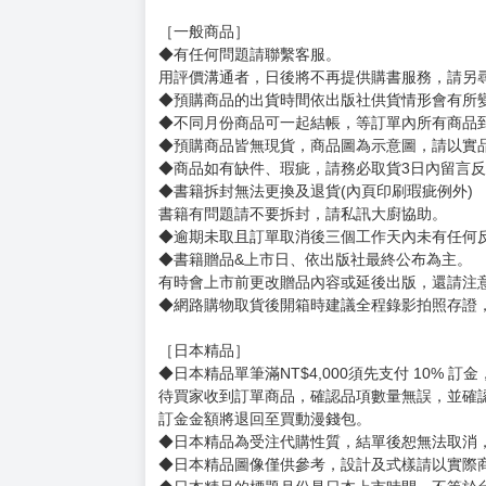
購買評價限制
使用超商取貨付款：負評≦1分 超商未取貨≦1
※敬請期待《今生我來當家主》小說版上市！
※長期占據臺版KAKAO WEBTOON即時榜前10
賣場規則
【下標前，請詳閱以下事項，完全同意才請下標
［一般商品］
◆有任何問題請聯繫客服。
用評價溝通者，日後將不再提供購書服務，請另
◆預購商品的出貨時間依出版社供貨情形會有所
◆不同月份商品可一起結帳，等訂單內所有商品
◆預購商品皆無現貨，商品圖為示意圖，請以實
◆商品如有缺件、瑕疵，請務必取貨3日內留言
◆書籍拆封無法更換及退貨(內頁印刷瑕疵例外)
書籍有問題請不要拆封，請私訊大廚協助。
◆逾期未取且訂單取消後三個工作天內未有任何
◆書籍贈品&上市日、依出版社最終公布為主。