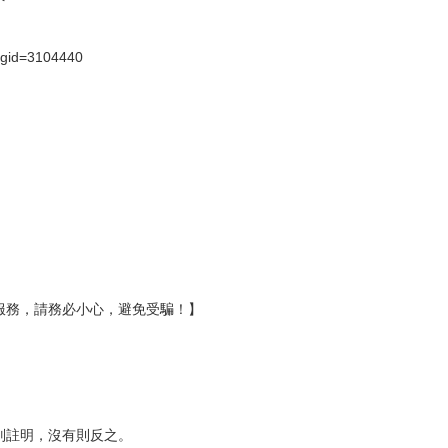
壞袋（快遞袋）
Ｅ破壞袋（快遞袋）
貨
）
?gid=3104440