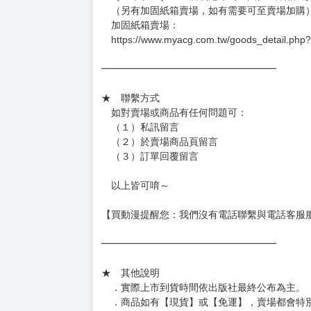
．已上市且非現貨商品：
－每週四～日下單者，於隔週五出貨
－每週一～三下單者，於隔週四出貨
━━━━━━━━━━━━━━━━━━
★ 賣場出貨方式
［１～２本書］三層氣泡布（２圈）＋ＰＥ破
［３～７本書］三層氣泡布（４～５圈）＋Ｐ
［８本以上］ 三層氣泡布（２圈）＋紙箱出
（另有加固紙箱賣場，如有需要可至賣場加購
加固紙箱賣場：
https://www.myacg.com.tw/goods_detail.php
━━━━━━━━━━━━━━━━━━
★ 聯繫方式
如對賣場或商品有任何問題可：
（１）私訊留言
（２）於賣場商品頁留言
（３）訂單回覆留言