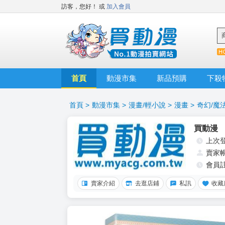
訪客，您好！
或
加入會員
首頁
動漫市集
新品預購
下殺
首頁
>
動漫市集
>
漫畫/輕小說
>
漫畫
>
奇幻/魔
買動漫
上次
賣家
會員
賣家介紹
去逛店鋪
私訊
收藏