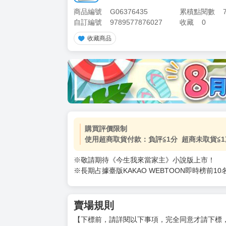
商品編號
G06376435
累積點閱數
自訂編號
9789577876027
收藏
0
收藏商品
加價購
( 共
1
件商品 )
(加購品) 買動漫★《$15元-
-
+