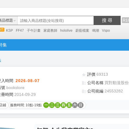
搜 尋
R1
商品標題
KSP
FF47
子午計畫
家庭教師
hololive
蔚藍檔案
鳴潮
Vspo
特集
法
評價
69313
登入時間
2026-08-07
公司名稱
買對動漫股份
帳號
bookstore
公司統編
24553282
註冊時間
2014-09-29
店鋪
服務時間: 10點-19點
一
二
三
四
五
六
日