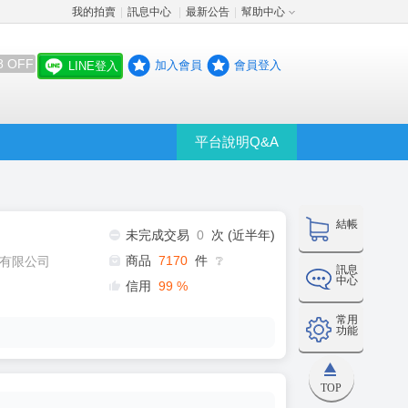
我的拍賣
訊息中心
最新公告
幫助中心
│
│
│
8 OFF
加入會員
會員登入
LINE登入
平台說明Q&A
結帳
未完成交易
0
次 (近半年)
商品
7170
件
有限公司
❔
訊息
中心
信用
99
%
常用
功能
TOP