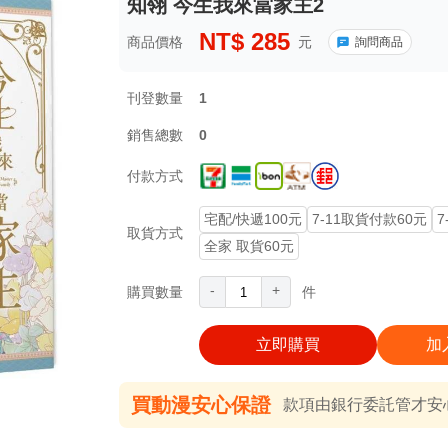
知翎 今生我來當家主2
NT$
285
商品價格
元
詢問商品
刊登數量
1
銷售總數
0
付款方式
宅配/快遞100元
7-11取貨付款60元
7
取貨方式
全家 取貨60元
-
+
購買數量
件
立即購買
加
買動漫安心保證
款項由銀行委託管才安心 