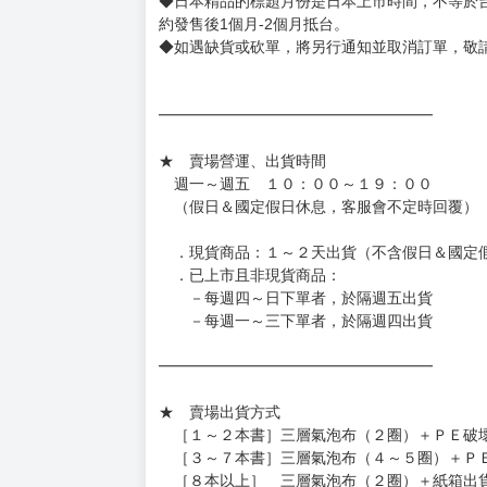
有時會上市前更改贈品內容或延後出版，還請注
◆網路購物取貨後開箱時建議全程錄影拍照存證
［日本精品］
◆日本精品單筆滿NT$4,000須先支付 10% 
待買家收到訂單商品，確認品項數量無誤，並確
訂金金額將退回至買動漫錢包。
◆日本精品為受注代購性質，結單後恕無法取消
◆日本精品圖像僅供參考，設計及式樣請以實際
◆日本精品的標題月份是日本上市時間，不等於
約發售後1個月-2個月抵台。
◆如遇缺貨或砍單，將另行通知並取消訂單，敬
━━━━━━━━━━━━━━━━━━
★ 賣場營運、出貨時間
週一～週五 １０：００～１９：００
（假日＆國定假日休息，客服會不定時回覆）
．現貨商品：１～２天出貨（不含假日＆國定