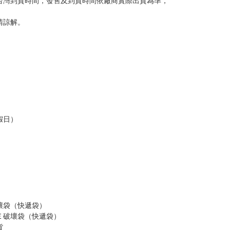
意。
，以保障買賣家雙方權益。
訂金，訂金將以專屬訂金賣場方式收取，
認收貨後，訂金賣場將由大廚取消，
，請慎重下單。
商品為準，可能有色差。
台灣到貨時間，發售及到貨時間依廠商實際出貨為準，
請諒解。
假日）