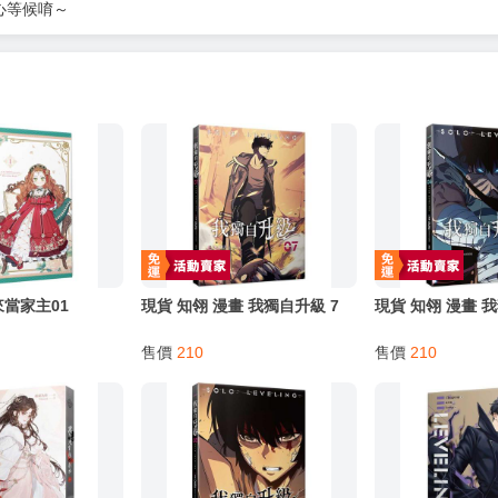
服務，請務必小心，避免受騙！】
別註明，沒有則反之。
心等候唷～