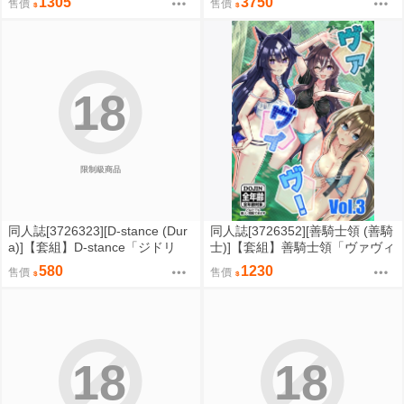
1305
3750
售價
售價
邊境爆破
組 0829
18
限制級商品
同人誌[3726323][D-stance (Dur
同人誌[3726352][善騎士領 (善騎
a)]【套組】D-stance「ジドリ
士)]【套組】善騎士領「ヴァヴィ
ナ」セット (原創)
ヴ」セット (Uma娘)
580
1230
售價
售價
18
18