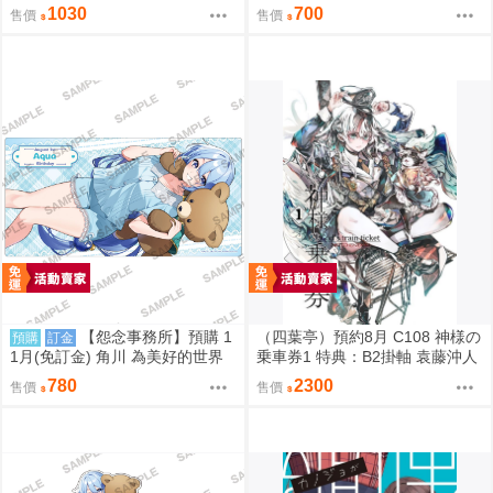
本」セット (蔚藍檔案)
ソフト「ブルアカ本」セット (蔚
1030
700
售價
售價
藍檔案)
【怨念事務所】預購 1
（四葉亭）預約8月 C108 神様の
預購
訂金
1月(免訂金) 角川 為美好的世界
乗車券1 特典：B2掛軸 袁藤沖人
獻上祝福! 阿克婭 誕生祭2026 軟
780
2300
售價
售價
膠桌墊 0822