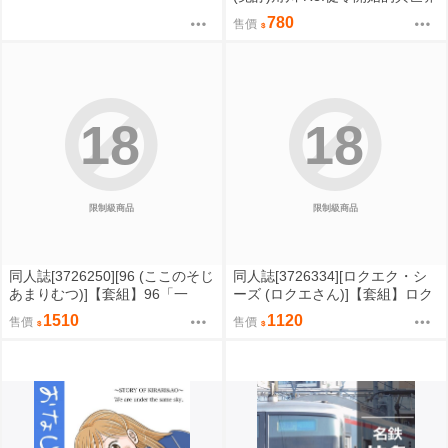
生活 C108 B2掛軸 花鶏ハルノ
780
售價
原畫 拉姆&雷姆 0822
18
18
限制級商品
限制級商品
同人誌[3726250][96 (ここのそじ
同人誌[3726334][ロクエク・シ
あまりむつ)]【套組】96「一
ーズ (ロクエさん)]【套組】ロク
夜 HITOYO CHAN NO H NA H
エク・シーズ「ブルアカ本」セ
1510
1120
售價
售價
ON」セット (綜合)
ット (蔚藍檔案)