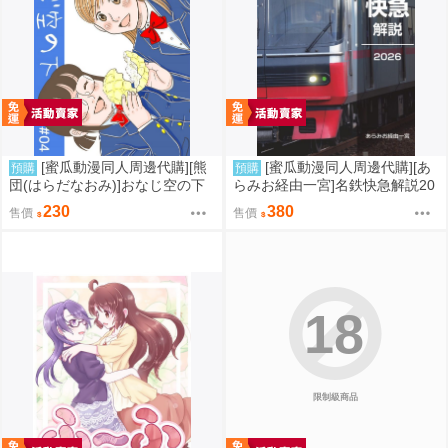
[蜜瓜動漫同人周邊代購][熊
[蜜瓜動漫同人周邊代購][あ
預購
預購
団(はらだなおみ)]おなじ空の下
らみお経由一宮]名鉄快急解説20
#04(同人誌)
26(同人誌)
230
380
售價
售價
18
限制級商品