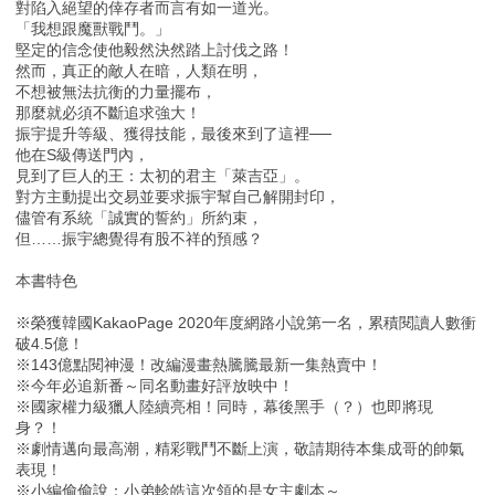
對陷入絕望的倖存者而言有如一道光。
「我想跟魔獸戰鬥。」
堅定的信念使他毅然決然踏上討伐之路！
然而，真正的敵人在暗，人類在明，
不想被無法抗衡的力量擺布，
那麼就必須不斷追求強大！
振宇提升等級、獲得技能，最後來到了這裡──
他在S級傳送門內，
見到了巨人的王：太初的君主「萊吉亞」。
對方主動提出交易並要求振宇幫自己解開封印，
儘管有系統「誠實的誓約」所約束，
但……振宇總覺得有股不祥的預感？
本書特色
※榮獲韓國KakaoPage 2020年度網路小說第一名，累積閱讀人數衝
破4.5億！
※143億點閱神漫！改編漫畫熱騰騰最新一集熱賣中！
※今年必追新番～同名動畫好評放映中！
※國家權力級獵人陸續亮相！同時，幕後黑手（？）也即將現
身？！
※劇情邁向最高潮，精彩戰鬥不斷上演，敬請期待本集成哥的帥氣
表現！
※小編偷偷說：小弟軫皓這次領的是女主劇本～