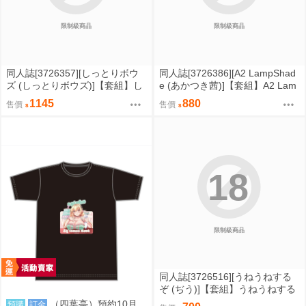
限制級商品
限制級商品
同人誌[3726357][しっとりボウ
同人誌[3726386][A2 LampShad
ズ (しっとりボウズ)]【套組】し
e (あかつき茜)]【套組】A2 Lam
っとりボウズ「社内恋愛は禁止
pShade「勝利の女神:NIKKE」セ
1145
880
售價
售價
です」セット (OL)
ット (勝利女神妮姬)
18
限制級商品
同人誌[3726516][うねうねする
ぞ (ぢう)]【套組】うねうねする
ぞ「ブルアカ本」セット (蔚藍檔
（四葉亭）預約10月
預購
訂金