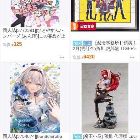
同人誌[3772391][ひとやすみハ
ンバーグ (あん澤)]この妄想が止
まらない (絕區零)
【怨念事務所】預購 1
預購
訂金
325
售價
2月(需訂金)角川 虎與龍 TIGER×
DRAGON! 20週年紀念 B4藝術複
6420
售價
製畫畫框 0905
同人誌[3754874][burittohiroba
[魔王小屋] 預購 代理版 Lucr
預購