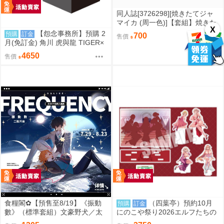
同人誌[3726298][焼きたてジャ
マイカ (周一色)]【套組】焼きた
X
てジャマイカ「学マス本」セッ
【怨念事務所】預購 2
預購
訂金
700
售價
ト (學園偶像大師)
月(免訂金) 角川 虎與龍 TIGER×
DRAGON! 20週年紀念 音樂盒 オ
4650
售價
レンジ 0905
食糧閣✿【預售至8/19】《振動
（四葉亭）預約10月
預購
訂金
數》（標準套組）文豪野犬／太
にのこや祭り2026エルフたちの
宰治／中原中也／太中／同人／
宴 #主視覺圖 紀念展壓克力立牌