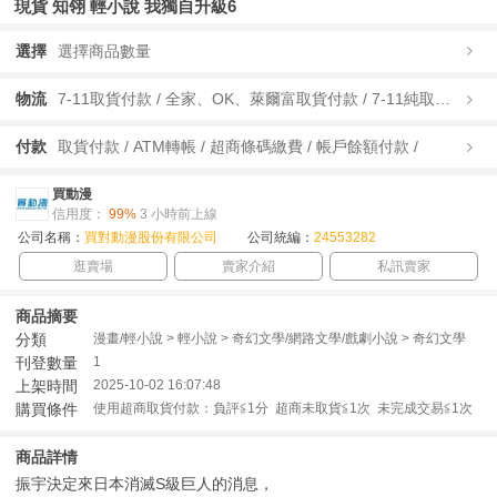
現貨 知翎 輕小說 我獨自升級6
選擇
選擇商品數量
物流
7-11取貨付款 / 全家、OK、萊爾富取貨付款 / 7-11純取貨 / 全家、OK、萊爾富純取貨 / 宅配/快遞 /
付款
取貨付款 / ATM轉帳 / 超商條碼繳費 / 帳戶餘額付款 /
買動漫
信用度：
99%
3 小時前上線
公司名稱：
買對動漫股份有限公司
公司統編：
24553282
逛賣場
賣家介紹
私訊賣家
商品摘要
分類
漫畫/輕小說 > 輕小說 > 奇幻文學/網路文學/戲劇小說 > 奇幻文學
刊登數量
1
上架時間
2025-10-02 16:07:48
購買條件
使用超商取貨付款：負評≦1分 超商未取貨≦1次 未完成交易≦1次
商品詳情
振宇決定來日本消滅S級巨人的消息，