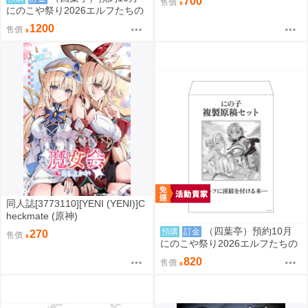
700
售價
案)
にのこや祭り2026エルフたちの
宴 #開催記念T恤 0829
1200
售價
同人誌[3773110][YENI (YENI)]C
heckmate (原神)
（四葉亭）預約10月
預購
訂金
270
售價
にのこや祭り2026エルフたちの
宴 #開催記念複製原稿組～エル
820
售價
フに淫紋をつける本～ 0829