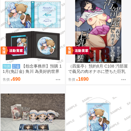
【怨念事務所】預購 1
（四葉亭）預約8月 C108 汚部屋
預購
訂金
1月(免訂金) 角川 為美好的世界
で義兄の肉オナホに堕ちた巨乳
獻上祝福! 阿克婭 誕生祭2026 徽
人妻 特典：B2掛軸 天野雨乃
690
1690
售價
售價
章&壓克力卡片組 0822