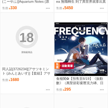
(こーやふ)]Aquarium Notes (原
ea 無職轉生 到了異世界就拿出真
創)
本事 艾莉絲·格雷拉特
330
5450
售價
售價
18
限制級商品
同人誌[3726234][アサツキミン
ト (みんとあいす)]【套組】アサ
ツキミント「オリジナル本」セ
食糧閣✿【預售至8/19】《振動
1680
售價
ット (其他)
數》（萬聖節彩窗壓克力磚、日
月主題分鏡折頁卡、明信片套
295
售價
組）文豪野犬／太宰治／中原中
也／太中／同人／邊境爆破