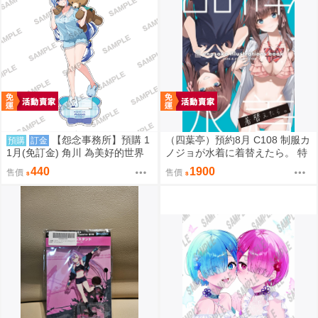
【怨念事務所】預購 1
（四葉亭）預約8月 C108 制服カ
預購
訂金
1月(免訂金) 角川 為美好的世界
ノジョが水着に着替えたら。 特
獻上祝福! 阿克婭 誕生祭2026 壓
典：B2掛軸 うなさか
440
1900
售價
售價
克力立牌 0822