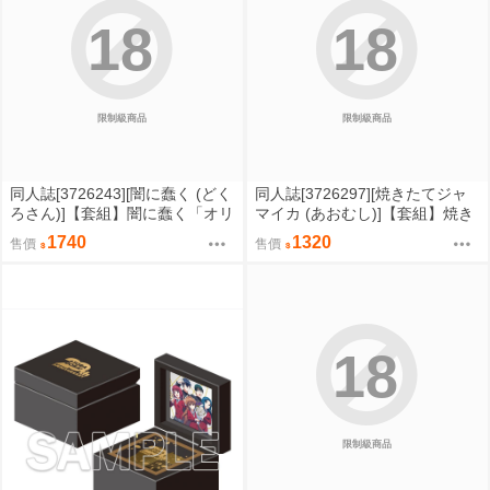
18
18
限制級商品
限制級商品
同人誌[3726243][闇に蠢く (どく
同人誌[3726297][焼きたてジャ
ろさん)]【套組】闇に蠢く「オリ
マイカ (あおむし)]【套組】焼き
ジナル本」セット (原創)
たてジャマイカ「ホロライブ」
1740
1320
售價
售價
セット (hololive )
18
限制級商品