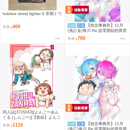
hololive street fighter 6 常闇トワ
【怨念事務所】11月
預購
訂金
400
售價
(免訂金)角川 Re:從零開始的異世
界生活 C108 B2掛軸 水瀬レイ
780
售價
原畫 拉姆&雷姆 0822
同人誌[3725553][よんごーあん
ぐる (しんごー)]【套組】よんご
ーあんぐる「学マス本」セット
【怨念事務所】11月
預購
訂金
1110
售價
(學園偶像大師)
(免訂)角川 Re:從零開始的異世界