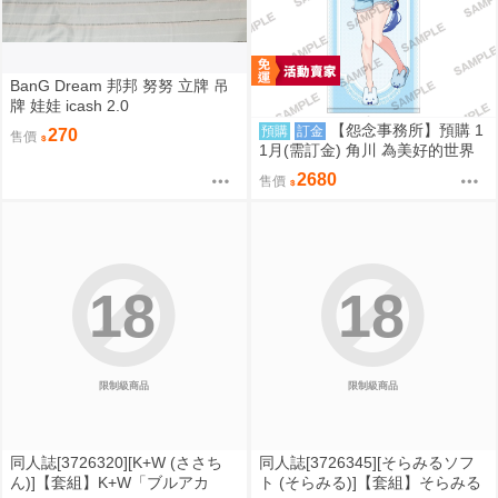
BanG Dream 邦邦 努努 立牌 吊
牌 娃娃 icash 2.0
【怨念事務所】預購 1
預購
訂金
270
售價
1月(需訂金) 角川 為美好的世界
獻上祝福! 阿克婭 誕生祭2026 特
2680
售價
大掛軸 0822
18
18
限制級商品
限制級商品
同人誌[3726320][K+W (ささち
同人誌[3726345][そらみるソフ
ん)]【套組】K+W「ブルアカ
ト (そらみる)]【套組】そらみる