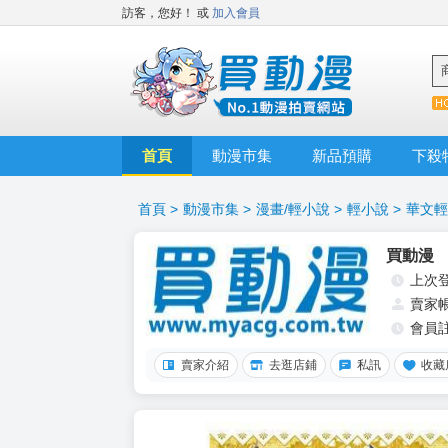
訪客，您好！
或
加入會員
首頁
動漫市集
新品預購
下殺
首頁
>
動漫市集
>
漫畫/輕小說
>
輕小說
>
華文輕
買動漫
上次
賣家
會員
賣家介紹
去逛店鋪
私訊
收藏