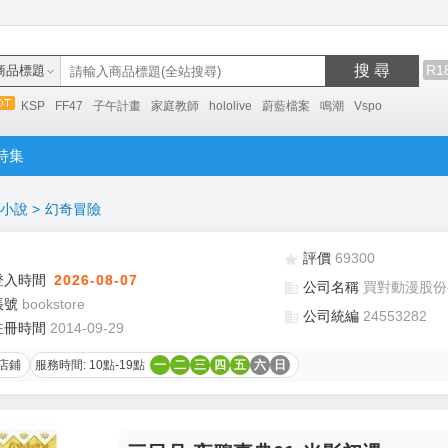
搜 尋
R1
商品標題
KSP
FF47
子午計畫
家庭教師
hololive
蔚藍檔案
鳴潮
Vspo
特集
小說
>
幻奇冒險
評價
69300
登入時間
2026-08-07
公司名稱
買對動漫股份
帳號
bookstore
公司統編
24553282
註冊時間
2014-09-29
店鋪
服務時間: 10點-19點
一
二
三
四
五
六
日