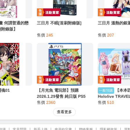
漫畫 何謂普通的戀
三日月 不眠[首刷附錄版]
三日月 溫熱的銀蓮
刷附錄版】
售價
245
售價
207
魂01
【月光魚 電玩部】預購
【本本
一般預購
2026.1.29發售 純日版 PS5
Hololive TRAVEL
NS2鑰匙卡 NS 凶亂魔界主義
售價
2360
vol.1 東京車站 
售價
510
日文版
菈米 露娜
查看更多
動漫
常見問題
新手上路
會員約定書
聯絡客服
隱私權政策
買