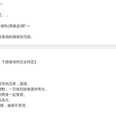
！
式」，
性(厚臉皮)呢^.<
住夜鴉柯羅家的宅邸。
，下標後視同完全同意】
尋其他店家，謝謝。
變動，一旦收到就會盡快寄出。
到齊後一起發貨。
品為主。
反應，逾期不受理。