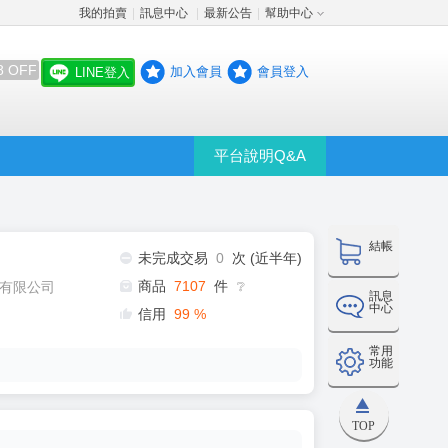
我的拍賣
訊息中心
最新公告
幫助中心
│
│
│
8 OFF
加入會員
會員登入
LINE登入
平台說明Q&A
結帳
未完成交易
0
次 (近半年)
商品
7107
件
有限公司
❔
訊息
中心
信用
99
%
常用
功能
TOP