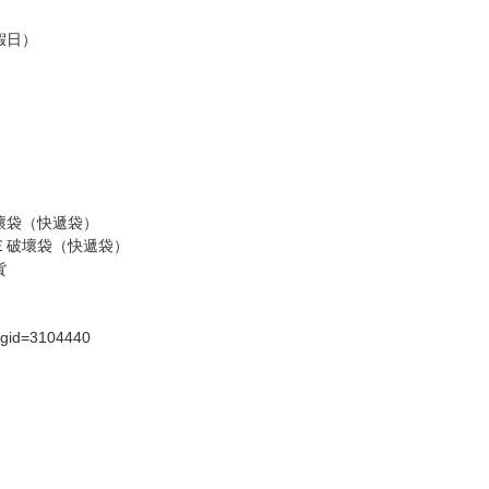
假日）
壞袋（快遞袋）
Ｅ破壞袋（快遞袋）
貨
）
?gid=3104440