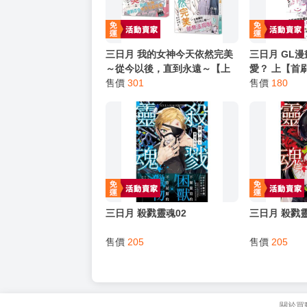
三日月 我的女神今天依然完美
三日月 GL
～從今以後，直到永遠～【上
愛？ 上【首
下套書】
售價
301
售價
180
三日月 殺戮靈魂02
三日月 殺戮靈
售價
205
售價
205
關於買