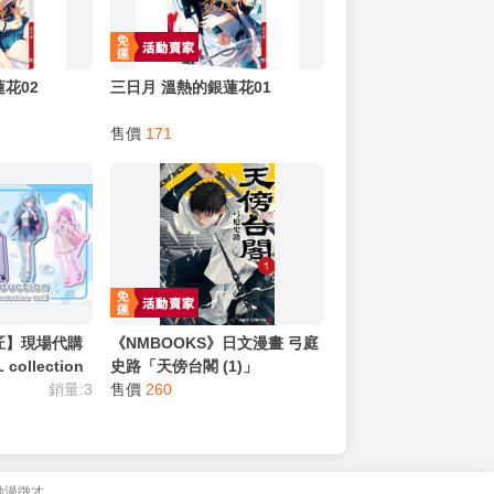
花02
三日月 溫熱的銀蓮花01
售價
171
匠】現場代購
《NMBOOKS》日文漫畫 弓庭
 collection
史路「天傍台閣 (1)」
博衣 拉普 桃鈴
銷量:3
售價
260
動漫徵才