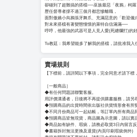
卻碰到了超難搞的搭檔──巫族最惡「夜鴉」柯羅
歷任督導者撐不過三個月都悲慘離職，
面對傲嬌小烏鴉張牙舞爪、充滿惡意的「歡迎儀
對未來搭檔有著變態憧憬的萊特自信滿滿──
哼哼，他最強的武器可是人見人愛(死纏爛打)的好個
To教廷：我希望能多了解我的搭檔，請批准我入
賣場規則
【下標前，請詳閱以下事項，完全同意才請下標
［一般商品］
◆有任何問題請聯繫客服。
用評價溝通者，日後將不再提供購書服務，請另
◆預購商品的出貨時間依出版社供貨情形會有所
◆不同月份商品可一起結帳，等訂單內所有商品
◆預購商品皆無現貨，商品圖為示意圖，請以實
◆商品如有缺件、瑕疵，請務必取貨3日內留言
◆書籍拆封無法更換及退貨(內頁印刷瑕疵例外)