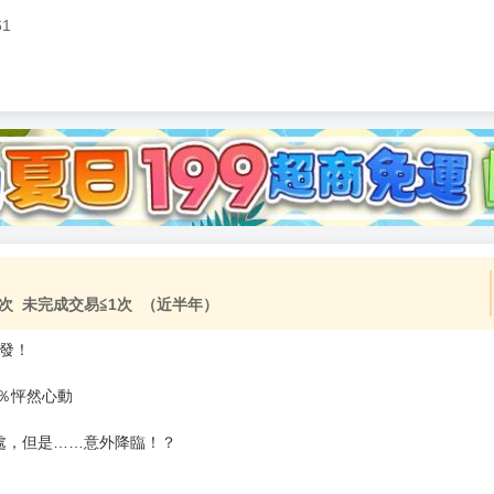
61
次 未完成交易≦1次 （近半年）
首發！
0％怦然心動
處，但是……意外降臨！？