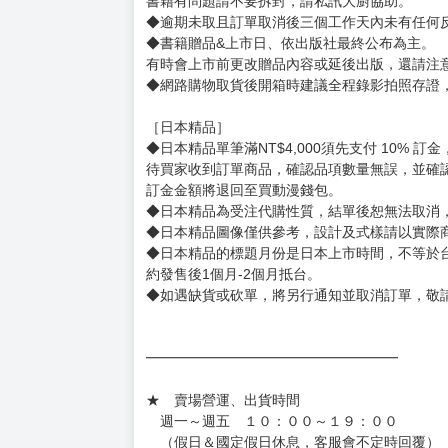
書籍有問題請不要拆封，請私訊大廚協助。
◆逾期未取且訂單取消後三個工作天內未有任何
◆書籍贈品&上市日、依出版社最終公布為主。
有時會上市前更改贈品內容或延後出版，還請注
◆網路購物取貨後開箱時建議全程錄影拍照存證
［日本精品］
◆日本精品單筆滿NT$4,000須先支付 10% 
待買家收到訂單商品，確認品項數量無誤，並確
訂金金額將退回至買動漫錢包。
◆日本精品為受注代購性質，結單後恕無法取消
◆日本精品圖像僅供參考，設計及式樣請以實際
◆日本精品的標題月份是日本上市時間，不等於
約發售後1個月-2個月抵台。
◆如遇缺貨或砍單，將另行通知並取消訂單，敬
━━━━━━━━━━━━━━━━━━
★ 賣場營運、出貨時間
週一～週五 １０：００～１９：００
（假日＆國定假日休息，客服會不定時回覆）