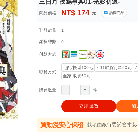
三日月 夜鴉事典01-光影初遇-
NT$
174
商品價格
元
詢問商品
刊登數量
1
銷售總數
0
付款方式
宅配/快遞100元
7-11取貨付款60元
7
取貨方式
全家 取貨60元
-
+
購買數量
件
立即購買
加
買動漫安心保證
款項由銀行委託管才安心 