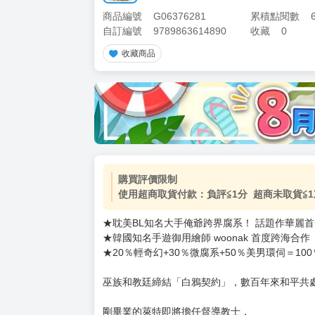
商品編號
G06376281
累積點閱數
自訂編號
9789863614890
收藏
0
收藏商品
購買評價限制
使用超商取貨付款：負評≦1分 超商未取貨≦1
★耽美BL知名大手俺爺跨界腐系！ 話題作華麗
★韓國知名手遊御用繪師 woonak 首度跨海合作
★20％輕奇幻+30％微腐系+50％美男環伺＝10
巫族和教廷締結「白鴉契約」，數百年來和平共
剛畢業的萊特即將擔任督導教士，