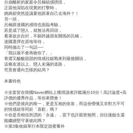
分崩離析的家庭令呂楠頓感徬徨，
正當他深陷在現實的打擊時，
媽媽卻突然提議要他跟著自己去海外？！
另一頭，
呂楠跟達國的感情也面臨考驗，
若是成了戀人，就無法再回頭，
看著故步自封，不願跨越朋友關係的呂楠，
達國選擇在原地等待，
同時拋出了一句話──
「我以後不會再吻你了。」
青澀又酸酸甜甜的情感拉鋸戰來到最後關頭，
這條友達以上、戀人未滿的道路，
究竟會通向怎樣的結局？
本書特色
※全套皆在韓國Naver網站上獲得讀者評鑑滿分10分！高討論度+高
評價的優秀作品，等你來體會！
※他們是彼此的唯一，更是互相的依靠，而這份懵懂又非對方不可
的情感就等同於「喜歡」嗎？
※你是否相信所謂的「永遠」，當下也許親密無間，但往後餘生還
能繼續堅守著彼此嗎？
※第3集收錄單行本限定甜蜜番外