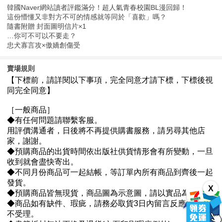
韓國Naver網站讀者評鑑滿分！超人氣青春校園BL漫回歸！
這份懵懂又非對方不可的情感就等同於「喜歡」嗎？
隨書附贈 封面圖明信片×1
…你可不可以不要走？
忠犬寡言攻×傲嬌創傷受
賣場規則
X