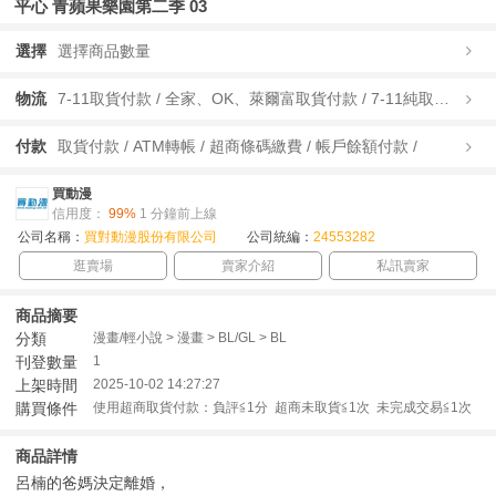
平心 青蘋果樂園第二季 03
選擇
選擇商品數量
物流
7-11取貨付款 / 全家、OK、萊爾富取貨付款 / 7-11純取貨 / 全家、OK、萊爾富純取貨 / 宅配/快遞 /
付款
取貨付款 / ATM轉帳 / 超商條碼繳費 / 帳戶餘額付款 /
買動漫
信用度：
99%
1 分鐘前上線
公司名稱：
買對動漫股份有限公司
公司統編：
24553282
逛賣場
賣家介紹
私訊賣家
商品摘要
分類
漫畫/輕小說 > 漫畫 > BL/GL > BL
刊登數量
1
上架時間
2025-10-02 14:27:27
購買條件
使用超商取貨付款：負評≦1分 超商未取貨≦1次 未完成交易≦1次
商品詳情
呂楠的爸媽決定離婚，