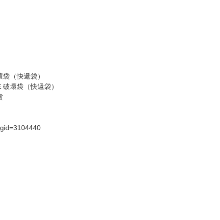
請諒解。
假日）
壞袋（快遞袋）
Ｅ破壞袋（快遞袋）
貨
）