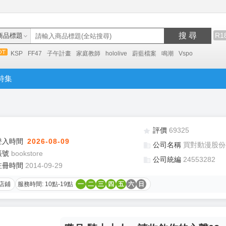
搜 尋
R1
商品標題
KSP
FF47
子午計畫
家庭教師
hololive
蔚藍檔案
鳴潮
Vspo
特集
評價
69325
登入時間
2026-08-09
公司名稱
買對動漫股份
帳號
bookstore
公司統編
24553282
註冊時間
2014-09-29
店鋪
服務時間: 10點-19點
一
二
三
四
五
六
日