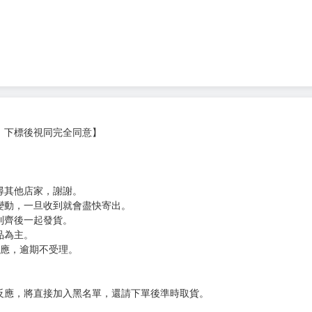
真正離開。
n，
力之巔。
，下標後視同完全同意】