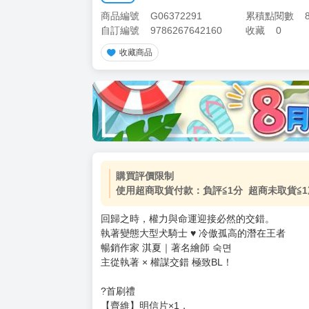
商品編號
G06372291
累積點閱數
自訂編號
9786267642160
收藏
0
收藏商品
加價購
( 共
1
件商品 )
(加購品) 買動漫★《$15元-
-
+