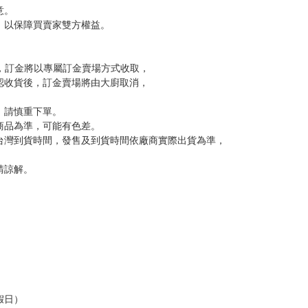
尋其他店家，謝謝。
變動，一旦收到就會盡快寄出。
到齊後一起發貨。
品為主。
反應，逾期不受理。
反應，將直接加入黑名單，還請下單後準時取貨。
意。
，以保障買賣家雙方權益。
訂金，訂金將以專屬訂金賣場方式收取，
認收貨後，訂金賣場將由大廚取消，
，請慎重下單。
商品為準，可能有色差。
台灣到貨時間，發售及到貨時間依廠商實際出貨為準，