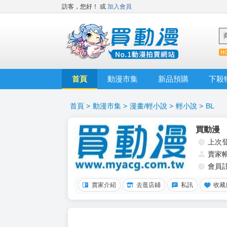
訪客，您好！
或
加入會員
首頁
動漫市集
新品預購
下殺
首頁
>
動漫市集
>
漫畫/輕小說
>
輕小說
>
BL
買動漫
上次
賣家
會員
賣家介紹
去逛店鋪
私訊
收藏