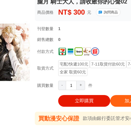
朧月 騎士大人，請收斂你的心聲02
NT$
300
商品價格
元
詢問商品
刊登數量
1
銷售總數
0
付款方式
宅配/快遞100元
7-11取貨付款60元
7
取貨方式
全家 取貨60元
-
+
購買數量
件
立即購買
加
買動漫安心保證
款項由銀行委託管才安心 