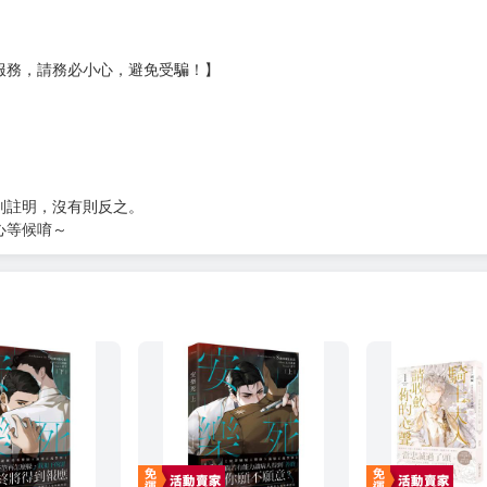
?gid=3104440
服務，請務必小心，避免受騙！】
別註明，沒有則反之。
心等候唷～