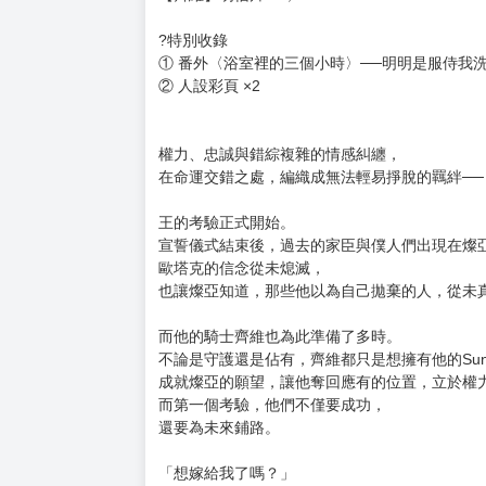
購買評價限制
使用超商取貨付款：負評≦1分 超商未取貨≦1
回歸之時，權力與命運迎接必然的交錯。
執著變態大型犬騎士 ♥ 冷傲孤高的潛在王者
暢銷作家 淇夏｜著名繪師 숙면
主從執著 × 權謀交錯 極致BL！
?首刷禮
【齊維】明信片×1，
?特別收錄
① 番外〈浴室裡的三個小時〉──明明是服侍我
② 人設彩頁 ×2
權力、忠誠與錯綜複雜的情感糾纏，
在命運交錯之處，編織成無法輕易掙脫的羈絆──
王的考驗正式開始。
宣誓儀式結束後，過去的家臣與僕人們出現在燦