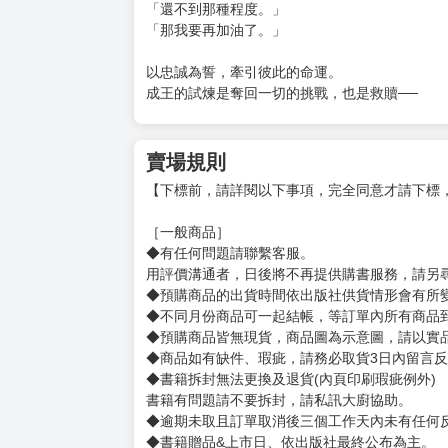
歐塔克的信念從未熄滅，
也讓燦亞知道，那些他以為自己拋棄的人，從未
而他的騎士齊維也為此準備了多時。
不論是守護還是佔有，齊維都只是想擁有他的Su
成就燦亞的願望，讓他奪回應有的位置，立於權
而第一個考驗，他們不僅要成功，
還要為未來鋪路。
「想嫁給我了嗎？」
「還不到那種程度。」
「那我要再加油了。」
以忠誠為誓，牽引彼此的命運。
成王的試煉是奪回一切的挑戰，也是救贖──
賣場規則
【下標前，請詳閱以下事項，完全同意才請下標
［一般商品］