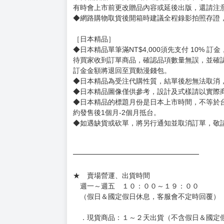
◆有任何問題請聯繫客服。
用評價溝通者，日後將不再提供購書服務，請另
◆預購商品的出貨時間依出版社供貨情形會有所
◆不同月份商品可一起結帳，等訂單內所有商品
◆預購商品皆無現貨，商品圖為示意圖，請以實
◆商品如有缺件、瑕疵，請務必取貨3日內留言
◆書籍拆封無法更換及退貨(內頁印刷瑕疵例外)
書籍有問題請不要拆封，請私訊大廚協助。
◆逾期未取且訂單取消後三個工作天內未有任何
◆書籍贈品&上市日、依出版社最終公布為主。
有時會上市前更改贈品內容或延後出版，還請注
◆網路購物取貨後開箱時建議全程錄影拍照存證
［日本精品］
◆日本精品單筆滿NT$4,000須先支付 10% 
待買家收到訂單商品，確認品項數量無誤，並確
訂金金額將退回至買動漫錢包。
◆日本精品為受注代購性質，結單後恕無法取消
◆日本精品圖像僅供參考，設計及式樣請以實際
◆日本精品的標題月份是日本上市時間，不等於
約發售後1個月-2個月抵台。