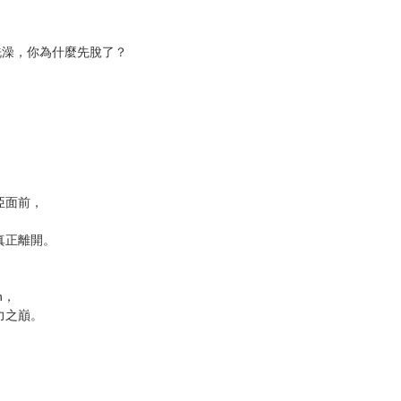
次 未完成交易≦1次 （近半年）
洗澡，你為什麼先脫了？
亞面前，