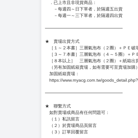
◆如遇缺貨或砍單，將另行通知並取消訂單，敬
━━━━━━━━━━━━━━━━━━
★ 賣場營運、出貨時間
週一～週五 １０：００～１９：００
（假日＆國定假日休息，客服會不定時回覆）
．現貨商品：１～２天出貨（不含假日＆國定
．已上市且非現貨商品：
－每週四～日下單者，於隔週五出貨
－每週一～三下單者，於隔週四出貨
━━━━━━━━━━━━━━━━━━
★ 賣場出貨方式
［１～２本書］三層氣泡布（２圈）＋ＰＥ破
［３～７本書］三層氣泡布（４～５圈）＋Ｐ
［８本以上］ 三層氣泡布（２圈）＋紙箱出
（另有加固紙箱賣場，如有需要可至賣場加購
加固紙箱賣場：