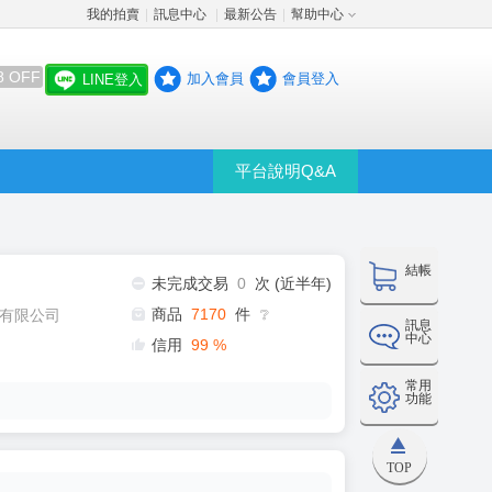
我的拍賣
訊息中心
最新公告
幫助中心
│
│
│
8 OFF
加入會員
會員登入
LINE登入
平台說明Q&A
結帳
未完成交易
0
次 (近半年)
商品
7170
件
有限公司
❔
訊息
中心
信用
99
%
常用
功能
TOP