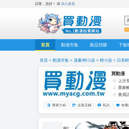
訪客，您好！
或
加入會員
首頁
動漫市集
新品預購
下殺
首頁
>
動漫市集
>
漫畫/輕小說
>
輕小說
>
日系輕
買動漫
上次
賣家
會員
賣家介紹
去逛店鋪
私訊
收藏