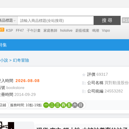
搜 尋
R1
商品標題
KSP
FF47
子午計畫
家庭教師
hololive
蔚藍檔案
鳴潮
Vspo
特集
小說
>
幻奇冒險
評價
69317
登入時間
2026-08-08
公司名稱
買對動漫股份
帳號
bookstore
公司統編
24553282
註冊時間
2014-09-29
店鋪
服務時間: 10點-19點
一
二
三
四
五
六
日