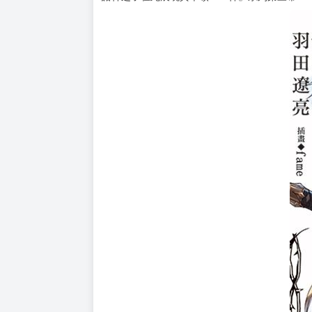
購買評價限制
使用超商取貨付款：負評≦1分 超商未取貨≦1
由最強諸神養育成人，擁有深不見底才能的少年‧
在旅途中，威爾依舊大展他無人能敵的本領！
這次兩人探訪森林居民所居住的巴爾卡村。
為了拯救為殘酷的命運所苦的村民們，威爾將挑
「你的父親……劍神──那個男人，正是我師父的
面對一心復仇的劍姬‧緋風音的強勢攻擊──眼見
諸神之子在此展現真本領！『神』系列第三幕！