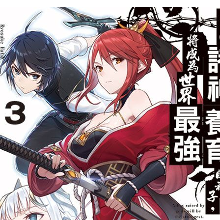
次 未完成交易≦1次 （近半年）
威爾，與身上擁有神聖力量的巫女‧露娜瑪麗亞一同踏上周遊世界之旅。
戰獵捕傳說中的聖獸‧獨角獸！然而在威爾接連大顯身手之時……
仇人！」
少女接連使出一擊必殺的奧義，威爾釋出連劍神也為之震驚的一刀!!