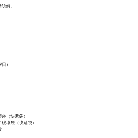
，以保障買賣家雙方權益。
訂金，訂金將以專屬訂金賣場方式收取，
認收貨後，訂金賣場將由大廚取消，
，請慎重下單。
商品為準，可能有色差。
台灣到貨時間，發售及到貨時間依廠商實際出貨為準，
請諒解。
假日）