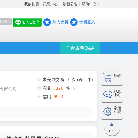
我的拍賣
訊息中心
最新公告
幫助中心
│
│
│
8 OFF
加入會員
會員登入
LINE登入
平台說明Q&A
結帳
未完成交易
0
次 (近半年)
商品
7170
件
有限公司
❔
訊息
中心
信用
99
%
常用
功能
TOP