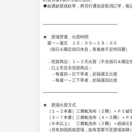
◆網路購物取貨後開箱時建議全程錄影拍照存證
［日本精品］
◆日本精品單筆滿NT$4,000須先支付 10% 
待買家收到訂單商品，確認品項數量無誤，並確
訂金金額將退回至買動漫錢包。
◆日本精品為受注代購性質，結單後恕無法取消
◆日本精品圖像僅供參考，設計及式樣請以實際
◆日本精品的標題月份是日本上市時間，不等於
約發售後1個月-2個月抵台。
◆如遇缺貨或砍單，將另行通知並取消訂單，敬
━━━━━━━━━━━━━━━━━━
★ 賣場營運、出貨時間
週一～週五 １０：００～１９：００
（假日＆國定假日休息，客服會不定時回覆）
．現貨商品：１～２天出貨（不含假日＆國定
．已上市且非現貨商品：