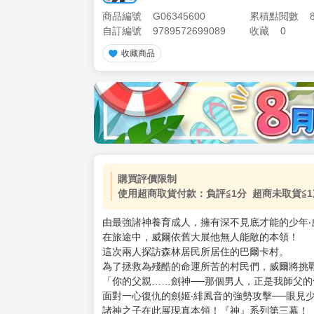
商品編號
G06345600
累積點閱數
自訂編號
9789572699089
收藏
0
收藏商品
加價購
( 共
1
件商品 )
(加購品) 買動漫★《$15元-
-
+