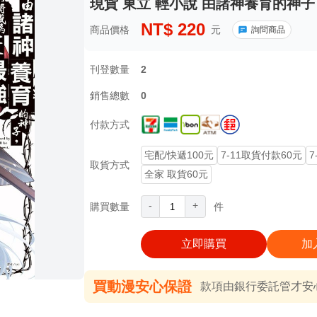
現貨 東立 輕小說 由諸神養育的神子
NT$
220
商品價格
元
詢問商品
刊登數量
2
銷售總數
0
付款方式
宅配/快遞100元
7-11取貨付款60元
7
取貨方式
全家 取貨60元
-
+
購買數量
件
立即購買
加
買動漫安心保證
款項由銀行委託管才安心 