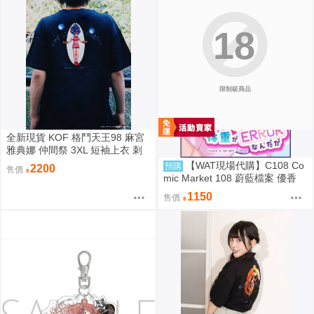
18
限制級商品
全新現貨 KOF 格鬥天王98 麻宮
雅典娜 仲間祭 3XL 短袖上衣 刺
繡 限定聯名
【WAT現場代購】C108 Co
預購
2200
售價
mic Market 108 蔚藍檔案 優香
ユウカの体重がERRORなんだが
1150
售價