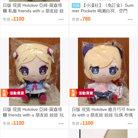
日版 現貨 Hololive 亞綺·羅森塔
【小凜社】《免訂金》Sum
預購
爾 私服 friends with u 朋友娃 娃
mer Pockets 鳴瀨白羽、空門
娃 玩偶 布偶 亞綺羅森 Akirose
蒼、久島鷗、紬溫達斯 壓克力立
1100
760
售價
售價
アキ・ローゼンタール
牌 吊飾 壓克力御守
日版 現貨 Hololive 亞綺·羅森塔
日版 現貨 Hololive 癒月巧可 frien
爾 friends with u 朋友娃 娃娃 玩
ds with u 朋友娃 娃娃 玩偶 布偶
偶 布偶 亞綺羅森 Akirose アキ・
癒月ちょこ
1100
1100
售價
售價
ローゼンタール