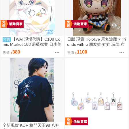
【WAT現場代購】C108 Co
日版 現貨 Hololive 尾丸波爾卡 fri
預購
mic Market 108 蔚藍檔案 日步美
ends with u 朋友娃 娃娃 玩偶 布
ペロロ様が東大数学2026を解説
偶 座長 尾丸ポルカ
380
1100
售價
售價
する本
全新現貨 KOF 格鬥天王98 八神