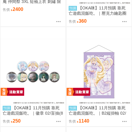
庵 仲間祭 3XL 短袖上衣 刺繡 限
定聯名
【OKA咪】11月預購 靠死
預購
2400
售價
亡遊戲混飯吃。｜壓克力鑰匙圈
02/盲抽(8種)(官方&新繪插畫) 隨
360
售價
機一款
【OKA咪】11月預購 靠死
【OKA咪】11月預購 靠死
預購
預購
亡遊戲混飯吃。｜徽章 02/盲抽(8
亡遊戲混飯吃。｜B2縦掛軸 02/
種)(官方&新繪插畫) 隨機一款
(新繪插畫) (御城)
250
1140
售價
售價