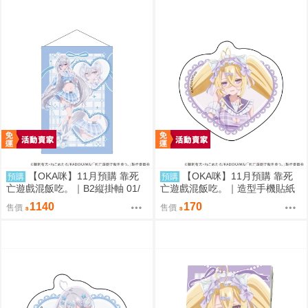
【OKA咪】11月預購 靠死
【OKA咪】11月預購 靠死
預購
預購
亡遊戲混飯吃。｜B2縦掛軸 01/
亡遊戲混飯吃。｜造型手機貼紙
(新繪插畫) (幽鬼)
02/ (新繪插畫) (御城)
1140
170
售價
售價