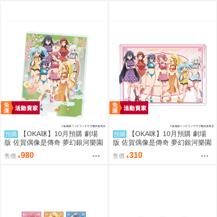
【OKA咪】10月預購 劇場
【OKA咪】10月預購 劇場
預購
預購
版 佐賀偶像是傳奇 夢幻銀河樂園
版 佐賀偶像是傳奇 夢幻銀河樂園
｜大型壓克力手機架 01/集合款
｜角色透明收納夾 02/集合款 旗
980
310
售價
售價
旗袍泳裝ver.
袍泳裝ver.(新繪插畫)