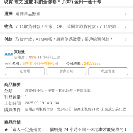
現貨 青文 漫畫 我們全部都＊了(02) 金田一蓮十郎
選擇
選擇商品數量
物流
7-11取貨付款 / 全家、OK、萊爾富取貨付款 / 7-11純取貨 / 全家、OK、萊爾富純取貨 / 宅配/快遞 /
付款
取貨付款 / ATM轉帳 / 超商條碼繳費 / 帳戶餘額付款 /
買動漫
信用度：
99%
11 小時前上線
公司名稱：
買對動漫股份有限公司
公司統編：
24553282
逛賣場
賣家介紹
私訊賣家
商品摘要
分類
漫畫/輕小說 > 漫畫 > 其他類型 > 輕鬆幽默
刊登數量
1
上架時間
2025-09-19 14:31:34
購買條件
使用超商取貨付款：負評≦1分 超商未取貨≦1次 未完成交易≦1次
商品詳情
★「這人一定是殭屍……擺明是 24 小時不眠不休地畫才能完成的工