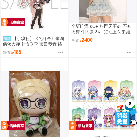
全新現貨 KOF 格鬥天王98 不知
火舞 仲間祭 3XL 短袖上衣 刺繡
限定聯名
【小凜社】《免訂金》學園
預購
2400
售價
偶像大師 花海咲季 藤田琴音 篠
澤廣 ECLIPSE LIGHT 吊飾 桌上
485
售價
小旗
X