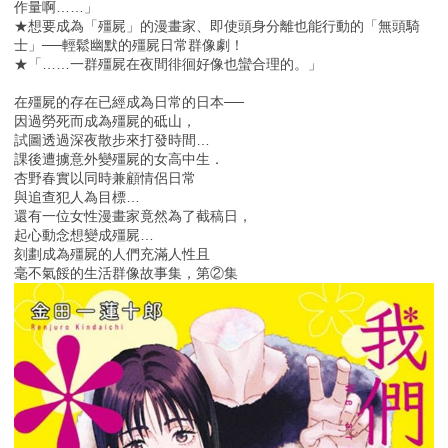
作量啊……」
★想要成為「殭屍」的漫畫家、即使頭身分離也能行動的「無頭騎
士」──輕鬆幽默的殭屍日常群像劇！
★「……一群殭屍在夜間徘徊好像也蠻合理的。」
在殭屍的存在已經成為日常的日本──
因過勞死而成為殭屍的砥山，
試圖透過深夜散步來打發時間…
課後遭擄意外變殭屍的女高中生．
杏野春實以同時兼顧情侶日常
與追查犯人為目標…
還有一位女性漫畫家竟然為了截稿日，
起心動念想變成殭屍…
刻劃成為殭屍的人們充滿人性且
毫不氣餒的生活群像故事集，第②集