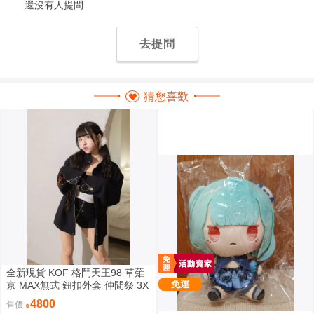
還沒有人提問
去提問
猜您喜歡
全新現貨 KOF 格鬥天王98 草薙
免運
京 MAX無式 鈕扣外套 仲間祭 3X
L 刺繡 限定聯名 外套
4800
售價