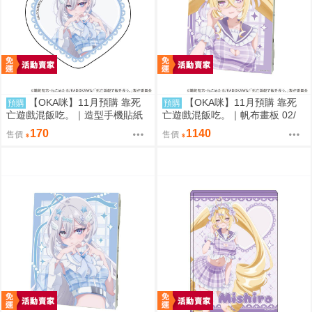
【OKA咪】11月預購 靠死
【OKA咪】11月預購 靠死
預購
預購
亡遊戲混飯吃。｜造型手機貼紙
亡遊戲混飯吃。｜帆布畫板 02/
01/ (新繪插畫) (幽鬼)
(新繪插畫) (御城)
170
1140
售價
售價