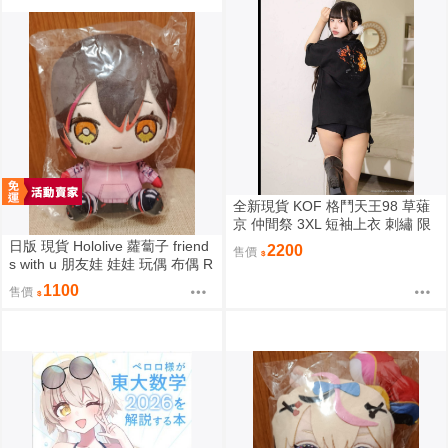
全新現貨 KOF 格鬥天王98 草薙
京 仲間祭 3XL 短袖上衣 刺繡 限
定聯名
日版 現貨 Hololive 蘿蔔子 friend
2200
售價
s with u 朋友娃 娃娃 玩偶 布偶 R
oboco ロボ子
1100
售價