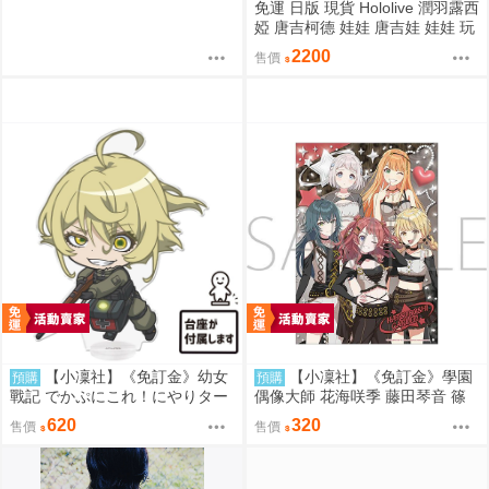
免運 日版 現貨 Hololive 潤羽露西
婭 唐吉柯德 娃娃 唐吉娃 娃娃 玩
偶 ドン・キホーテ もちどる 潤
2200
售價
羽るしあ
【小凜社】《免訂金》幼女
【小凜社】《免訂金》學園
預購
預購
戰記 でかぷにこれ！にやりター
偶像大師 花海咲季 藤田琴音 篠
ニャ 譚雅 壓克力立牌
澤廣 ECLIPSE LIGHT A3海報
620
320
售價
售價