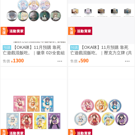
【OKA咪】11月預購 靠死
【OKA咪】11月預購 靠死
預購
預購
亡遊戲混飯吃。｜徽章 02/全套組
亡遊戲混飯吃。｜壓克力立牌 (共
(全8種)(官方&新繪插畫)
5款任選)
1300
590
售價
售價