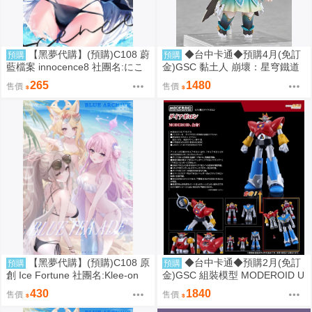
【黑夢代購】(預購)C108 蔚
◆台中卡通◆預購4月(免訂
預購
預購
藍檔案 innocence8 社團名:にこ
金)GSC 黏土人 崩壞：星穹鐵道
にこげんき 繪師:子野日
流螢 0906
265
1480
售價
售價
【黑夢代購】(預購)C108 原
◆台中卡通◆預購2月(免訂
預購
預購
創 Ice Fortune 社團名:Klee-on
金)GSC 組裝模型 MODEROID U
繪師:Klee-on
FO戰士阿波羅 大阿波羅 0906
430
1840
售價
售價