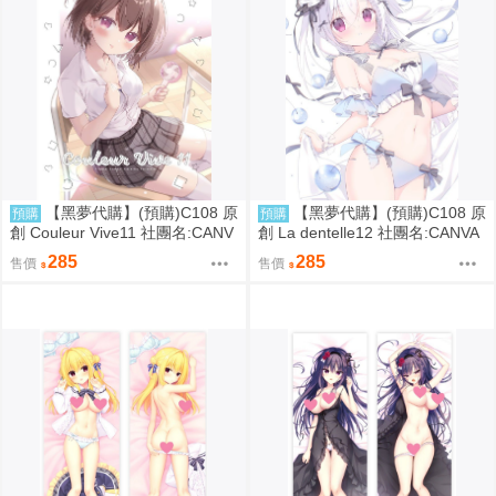
【黑夢代購】(預購)C108 原
【黑夢代購】(預購)C108 原
預購
預購
創 Couleur Vive11 社團名:CANV
創 La dentelle12 社團名:CANVA
AS+GARDEN 繪師:宮坂みゆ
S+GARDEN 繪師:宮坂みゆ
285
285
售價
售價