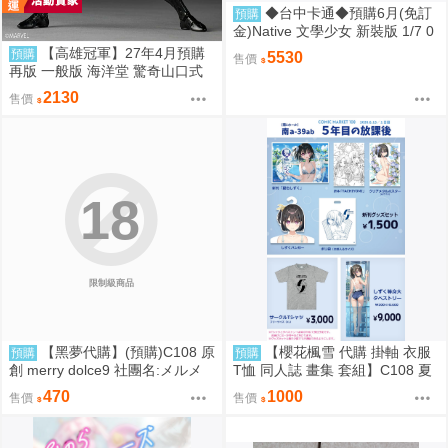
◆台中卡通◆預購6月(免訂
預購
金)Native 文學少女 新裝版 1/7 0
917
【高雄冠軍】27年4月預購
預購
5530
售價
再版 一般版 海洋堂 驚奇山口式
黑色戰衣蜘蛛人 共生體蜘蛛人 免
2130
售價
訂金0928
18
限制級商品
【黑夢代購】(預購)C108 原
【櫻花楓雪 代購 掛軸 衣服
預購
預購
創 merry dolce9 社團名:メルメ
T恤 同人誌 畫集 套組】C108 夏
リー 繪師:三つ葉ちょこ
色しずく カントク 監督 5年目の
470
1000
售價
售價
放課後