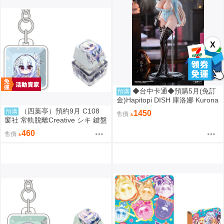
X
◆台中卡通◆預購5月(免訂
預購
金)Hapitopi DISH 庫洛娜 Kurona
盛情邀請 1/6 1107
（四葉亭）預約9月 C108
預購
1450
售價
窗社 常軌脫離Creative シキ 鍵盤
按鍵造型鑰匙圈 0814
460
售價