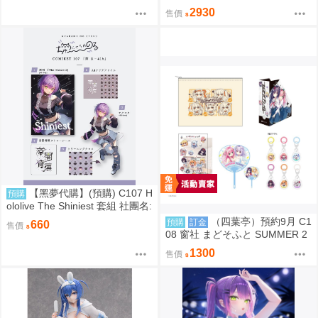
黑色戰衣蜘蛛人 共生體蜘蛛人 免
2930
售價
訂金0928
【黑夢代購】(預購) C107 H
預購
ololive The Shiniest 套組 社團名:
にゃろめのちゅーる 繪師:にゃろ
（四葉亭）預約9月 C1
預購
訂金
660
售價
め
08 窗社 まどそふと SUMMER 2
026 精品組 0814
1300
售價