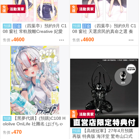
（四葉亭）預約9月 C1
（四葉亭）預約9月 C1
預購
訂金
預購
訂金
08 窗社 常軌脫離Creative 妃愛
08 窗社 天選庶民的真命之選 奏
抱枕套 0814
命 抱枕套 0814
4600
4600
售價
售價
【黑夢代購】(預購)C108 H
預購
ololive OniLife 社團名:はげちゃ
った 繪師: HAGE
【高雄冠軍】27年4月預購
預購
470
售價
再版 特典版 海洋堂 驚奇山口式