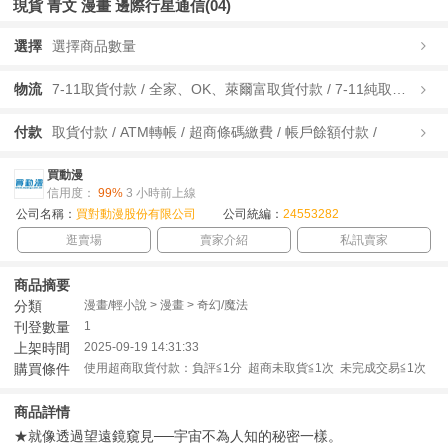
現貨 青文 漫畫 邊際行星通信(04)
選擇
選擇商品數量
物流
7-11取貨付款 / 全家、OK、萊爾富取貨付款 / 7-11純取貨 / 全家、OK、萊爾富純取貨 / 宅配/快遞 /
付款
取貨付款 / ATM轉帳 / 超商條碼繳費 / 帳戶餘額付款 /
買動漫
信用度：
99%
3 小時前上線
公司名稱：
買對動漫股份有限公司
公司統編：
24553282
逛賣場
賣家介紹
私訊賣家
商品摘要
分類
漫畫/輕小說 > 漫畫 > 奇幻/魔法
刊登數量
1
上架時間
2025-09-19 14:31:33
購買條件
使用超商取貨付款：負評≦1分 超商未取貨≦1次 未完成交易≦1次
商品詳情
★就像透過望遠鏡窺見──宇宙不為人知的秘密一樣。