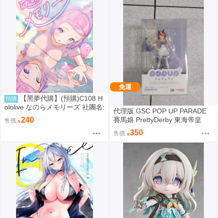
免運
【黑夢代購】(預購)C108 H
預購
ololive なのらメモリーズ 社團名:
代理版 GSC POP UP PARADE
たこあげ日和 繪師:たこあげ
賽馬娘 PrettyDerby 東海帝皇
240
售價
350
售價