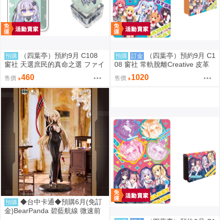
（四葉亭）預約9月 C108
（四葉亭）預約9月 C1
預購
預購
訂金
窗社 天選庶民的真命之選 ファイ
08 窗社 常軌脫離Creative 皮革
ブ 鍵盤按鍵造型鑰匙圈 0814
製名片夾 0814
460
1020
售價
售價
◆台中卡通◆預購6月(免訂
預購
金)BearPanda 碧藍航線 微速前
行 奧德莉亞 俾斯麥 1/6 附特典 1