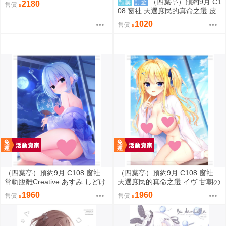
（四葉亭）預約9月 C1
預購
訂金
2180
售價
107
08 窗社 天選庶民的真命之選 皮
革製名片夾 0814
1020
售價
（四葉亭）預約9月 C108 窗社
（四葉亭）預約9月 C108 窗社
常軌脫離Creative あすみ しどけ
天選庶民的真命之選 イヴ 甘朝の
ない浴衣ver B1&B2掛軸 0814
彼シャツver B1&B2掛軸 0814
1960
1960
售價
售價