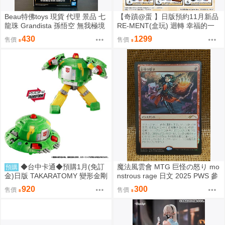
Beau特佛toys 現貨 代理 景品 七
【奇蹟@蛋 】日版預約11月新品
龍珠 Grandista 孫悟空 無我極境
RE-MENT(盒玩) 迴轉 幸福的一
自在極意 兆 0206
盤 藏壽司 中盒販售
430
1299
售價
售價
◆台中卡通◆預購1月(免訂
魔法風雲會 MTG 巨怪の怒り mo
預購
金)日版 TAKARATOMY 變形金剛
nstrous rage 日文 2025 PWS 參
NL-06 地球火種 宇宙飛碟 Cosm
加賞 Promo
920
300
售價
售價
os