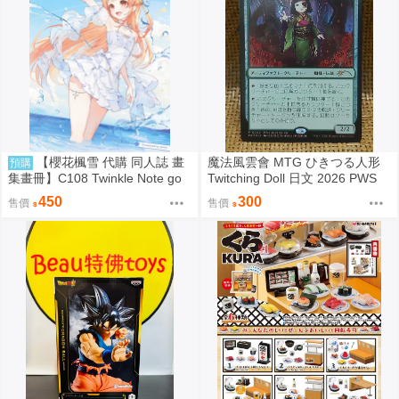
【櫻花楓雪 代購 同人誌 畫
魔法風雲會 MTG ひきつる人形
預購
集畫冊】C108 Twinkle Note go
Twitching Doll 日文 2026 PWS
mzi 音乃瀬奏 hololive
參加賞 Promo
450
300
售價
售價