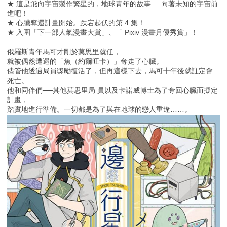
★ 這是飛向宇宙製作繁星的，地球青年的故事──向著未知的宇宙前
進吧！
★ 心臟奪還計畫開始。跌宕起伏的第 4 集！
★ 入圍「下一部人氣漫畫大賞」、「 Pixiv 漫畫月優秀賞」！
俄羅斯青年馬可才剛於莫思里就任，
就被偶然遭遇的「魚（約爾旺卡）」奪走了心臟。
儘管他透過局員獎勵復活了，但再這樣下去，馬可十年後就註定會
死亡。
他和同伴們──其他莫思里局 員以及卡諾威博士為了奪回心臟而擬定
計畫，
踏實地進行準備。一切都是為了與在地球的戀人重逢……。