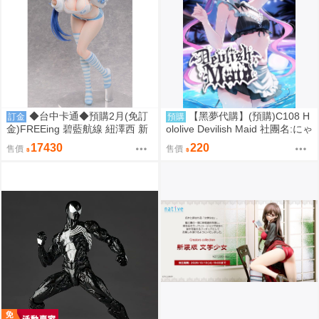
◆台中卡通◆預購2月(免訂
【黑夢代購】(預購)C108 H
訂金
預購
金)FREEing 碧藍航線 紐澤西 新
ololive Devilish Maid 社團名:にゃ
澤西 宿舍計劃Ver. 1/3 0917
ろめのちゅーる 繪師:にゃろめ
17430
220
售價
售價