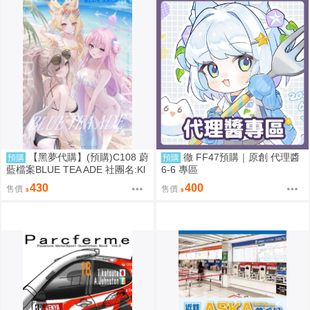
【黑夢代購】(預購)C108 蔚
徹 FF47預購｜原創 代理醬
預購
預購
藍檔案BLUE TEA ADE 社團名:Kl
6-6 專區
ee-on 繪師:Klee-on
430
400
售價
售價