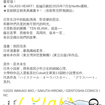
畫登場！
★《GLASS HEART》改編日劇於2025年7月在Netflix播映。
★首刷限定精美典藏書卡！（首刷售完即無贈品）
日常生活中的點點滴滴、對音樂的思念、
和夥伴們共度的無可替代的時光。
大受歡迎的樂團「TEN BLANK」成員──
藤谷直季、西條朱音、高岡尚、坂本一至，
各自交織出他們的故事。
漫畫：朔田浩美
日本漫畫家，畫風纖細柔美，
繪有本作與《東京灣岸芭蕾舞團》(東立出版)等作品。
原作：若木未生
日本小說家，擅長描寫少年少女的細膩心理。
大學時作品入選集英社Cobalt文庫第13屆輕小說獎佳作。
代表作為『ハイスクール・オーラバスター』、『グラスハート』
系列。
©2025 WAKAGI MIO／SAKUTA HIROMI／GENTOSHA COMICS I
NC.