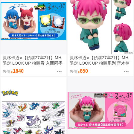
員林卡通⭐️【預購27年2月】MH
員林卡通⭐️【預購27年2月】MH
限定 LOOK UP 抬頭看 入間同學
限定 LOOK UP 抬頭系列 齊木楠
入魔了！鈴木入間 歐佩拉 套組附
雄的災難 齊木楠雄 0813
1840
850
售價
售價
特典 0813