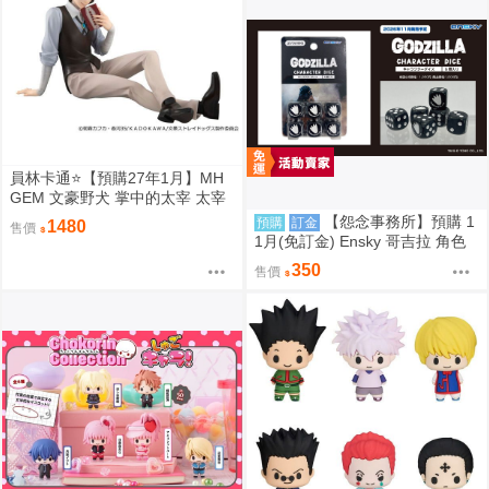
員林卡通⭐️【預購27年1月】MH
GEM 文豪野犬 掌中的太宰 太宰
治 0813
【怨念事務所】預購 1
預購
訂金
1480
售價
1月(免訂金) Ensky 哥吉拉 角色
骰子6入組 EN-D01 哥吉拉(1995)
350
售價
0816