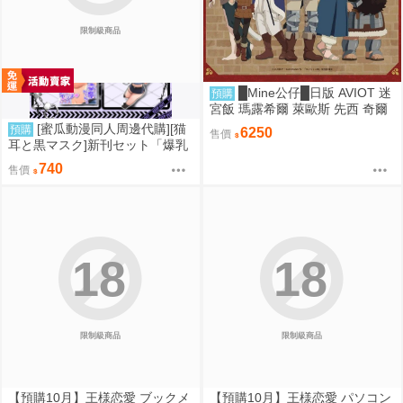
限制級商品
█Mine公仔█日版 AVIOT 迷
預購
宮飯 瑪露希爾 萊歐斯 先西 奇爾
查克 法琳 耳機 聯名 TE-V1R-DJ
[蜜瓜動漫同人周邊代購][猫
預購
6250
售價
M
耳と黒マスク]新刊セット「爆乳
ギャルの幸奈ちゃんと警官コス
740
售價
エッチ」(同人誌)
18
18
限制級商品
限制級商品
【預購10月】王様恋愛 ブックメ
【預購10月】王様恋愛 パソコン