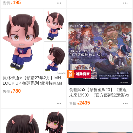
195
售價
美術集／浮光掠影／維爾汀／十
四行詩／天使娜娜／諾諦卡／虛
構集
員林卡通⭐️【預購27年2月】MH
LOOK UP 抬頭系列 銀河特急Mil
ky☆Subway 鐵多 0813
食糧閣✿【預售至8/20】《重返
780
售價
未來1999》（官方藝術設定集Vo
l.2_典藏版&全套角色印象壓克力
2435
售價
擺件）重返未来1999／預售特典
／美術集／浮光掠影／維爾汀／
十四行詩／天使娜娜／諾諦卡／
虛構集