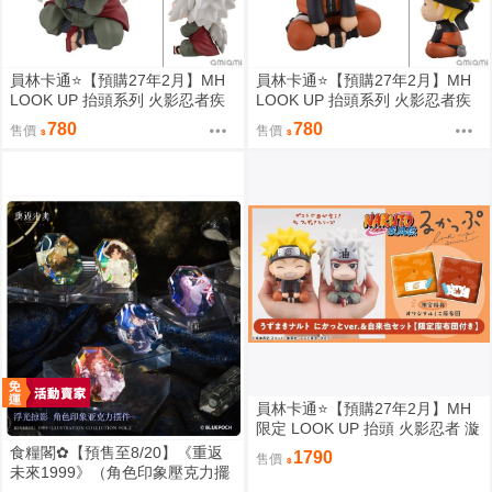
員林卡通⭐️【預購27年2月】MH
員林卡通⭐️【預購27年2月】MH
LOOK UP 抬頭系列 火影忍者疾
LOOK UP 抬頭系列 火影忍者疾
風傳 自來也 0813
風傳 漩渦鳴人 燦笑版 0813
780
780
售價
售價
員林卡通⭐️【預購27年2月】MH
限定 LOOK UP 抬頭 火影忍者 漩
渦鳴人 自來也 套組附特典 0813
食糧閣✿【預售至8/20】《重返
1790
售價
未來1999》（角色印象壓克力擺
件）重返未来1999／預售特典／