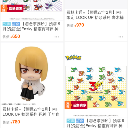
員林卡通⭐️【預購27年2月】MH
限定 LOOK UP 抬頭系列 齊木楠
雄的災難 齊木楠雄 附特典 0813
【怨念事務所】預購 9
預購
訂金
970
售價
月(免訂金)Ensky 精靈寶可夢 神
奇寶貝 30週年 1000片拼圖 傳說
650
售價
寶可夢 0809
員林卡通⭐️【預購27年2月】MH
LOOK UP 抬頭系列 死神 千年血
戰篇 平子真子 0813
【怨念事務所】預購 9
預購
訂金
780
售價
月(免訂金)Ensky 精靈寶可夢 神