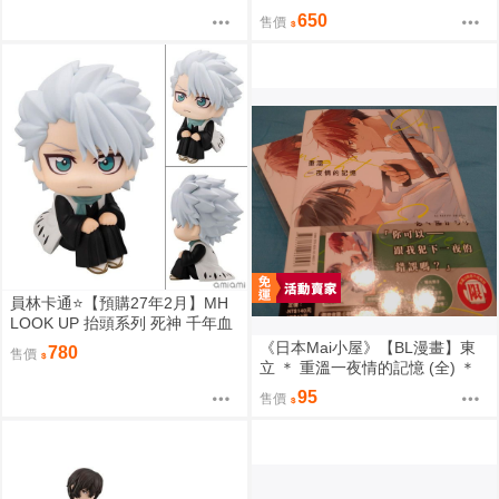
奇寶貝 30週年 1000片拼圖 最初
650
售價
的搭檔寶可夢 0809
員林卡通⭐️【預購27年2月】MH
LOOK UP 抬頭系列 死神 千年血
戰篇 日番谷冬獅郎 0813
《日本Mai小屋》【BL漫畫】東
780
售價
立 ＊ 重溫一夜情的記憶 (全) ＊
作者：志々藤からり
95
售價