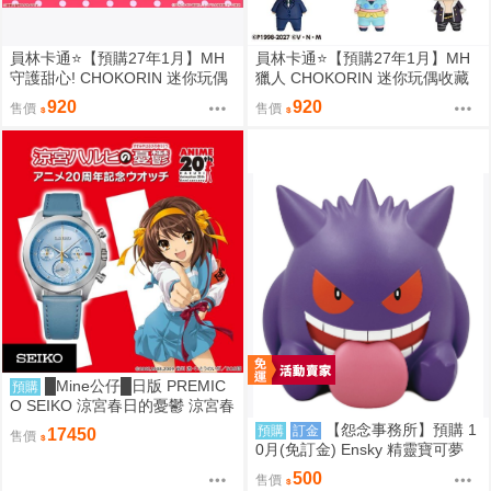
員林卡通⭐️【預購27年1月】MH
員林卡通⭐️【預購27年1月】MH
守護甜心! CHOKORIN 迷你玩偶
獵人 CHOKORIN 迷你玩偶收藏
收藏集 第1彈 中盒6入 0813
集 第1彈 中盒6入 0813
920
920
售價
售價
█Mine公仔█日版 PREMIC
預購
O SEIKO 涼宮春日的憂鬱 涼宮春
日 20周年紀念 20週年 手錶 聯名
【怨念事務所】預購 1
預購
訂金
17450
售價
手表
0月(免訂金) Ensky 精靈寶可夢
神奇寶貝 軟膠時間系列 寶可夢存
500
售價
錢筒 耿鬼 0816