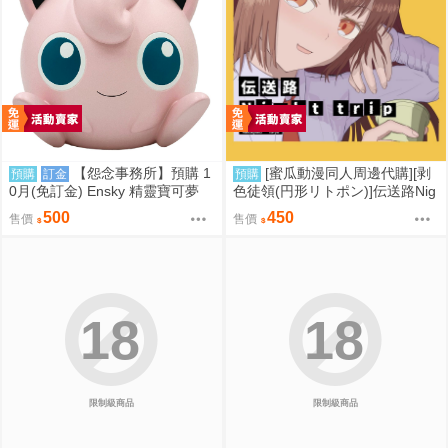
【怨念事務所】預購 1
[蜜瓜動漫同人周邊代購][剥
預購
訂金
預購
0月(免訂金) Ensky 精靈寶可夢
色徒領(円形リトポン)]伝送路Nig
神奇寶貝 軟膠時間系列 寶可夢存
ht trip(東方Project)(同人專輯)
500
450
售價
售價
錢筒 胖丁 0816
18
18
限制級商品
限制級商品