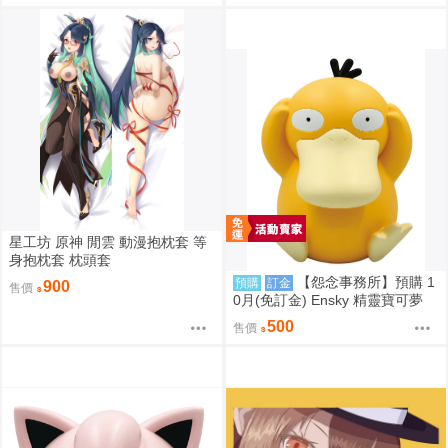
星工坊 原神 閒雲 動漫抱枕套 等
身抱枕套 枕頭套
【怨念事務所】預購 1
預購
訂金
900
售價
0月(免訂金) Ensky 精靈寶可夢
神奇寶貝 軟膠時間系列 寶可夢存
500
售價
錢筒 可達鴨 0816