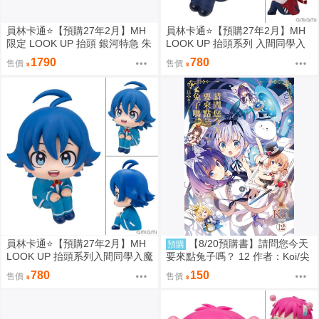
員林卡通⭐️【預購27年2月】MH
員林卡通⭐️【預購27年2月】MH
限定 LOOK UP 抬頭 銀河特急 朱
LOOK UP 抬頭系列 入間同學入
音 & 鐵多 套組附特典 0813
魔了！歐佩拉 0813
1790
780
售價
售價
員林卡通⭐️【預購27年2月】MH
【8/20預購書】請問您今天
預購
LOOK UP 抬頭系列入間同學入魔
要來點兔子嗎？ 12 作者：Koi/尖
了！鈴木入間 0813
端漫畫/Avi書店
780
150
售價
售價