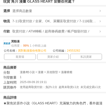
現貨 角川 漫畫 GLASS HEART 音樂在何處？
選擇
選擇商品數量
物流
7-11取貨付款 / 全家、OK、萊爾富取貨付款 / 7-11純取貨 / 全家、OK、萊爾富純取貨 / 宅配/快遞 /
付款
取貨付款 / ATM轉帳 / 超商條碼繳費 / 帳戶餘額付款 /
買動漫
信用度：
99%
1 小時前上線
公司名稱：
買對動漫股份有限公司
公司統編：
24553282
逛賣場
賣家介紹
私訊賣家
商品摘要
分類
漫畫/輕小說 > 漫畫 > 其他類型 > 溫馨療癒
刊登數量
1
上架時間
2025-09-09 20:19:11
購買條件
使用超商取貨付款：負評≦1分 超商未取貨≦1次 未完成交易≦1次
商品詳情
★聚焦於原作小說《GLASS HEART》充滿魅力的角色們，番外篇漫