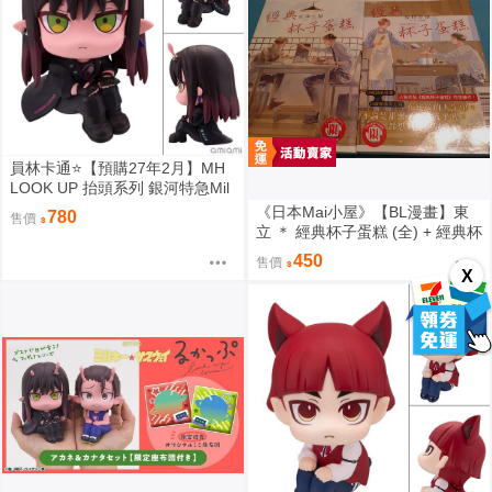
員林卡通⭐️【預購27年2月】MH
LOOK UP 抬頭系列 銀河特急Mil
ky☆Subway 朱音 0813
《日本Mai小屋》【BL漫畫】東
780
售價
立 ＊ 經典杯子蛋糕 (全) + 經典杯
子蛋糕 with 卡布奇諾 (全) ＊ 作
450
售價
者：佐岸左岸
X