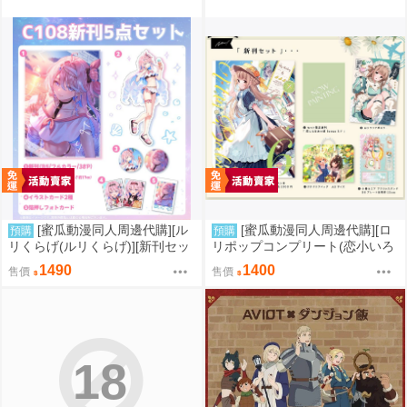
[蜜瓜動漫同人周邊代購][ル
[蜜瓜動漫同人周邊代購][ロ
預購
預購
リくらげ(ルリくらげ)][新刊セッ
リポップコンプリート(恋小いろ
ト]くらげびより in ラハイロイ
り)]【新刊セット5点セット】My
1490
1400
售價
售價
(同人誌)
Baby 6(同人誌)
18