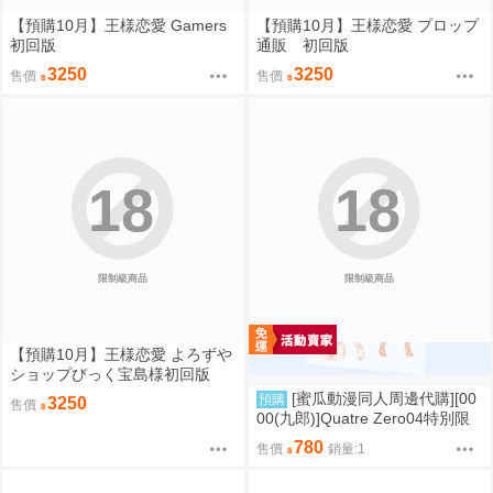
【預購10月】王様恋愛 Gamers
【預購10月】王様恋愛 プロップ
初回版
通販 初回版
3250
3250
售價
售價
18
18
限制級商品
限制級商品
【預購10月】王様恋愛 よろずや
ショップびっく宝島様初回版
[蜜瓜動漫同人周邊代購][00
預購
3250
售價
00(九郎)]Quatre Zero04特別限
定版【メロン限定特典付】(同人
780
售價
銷量:1
誌)