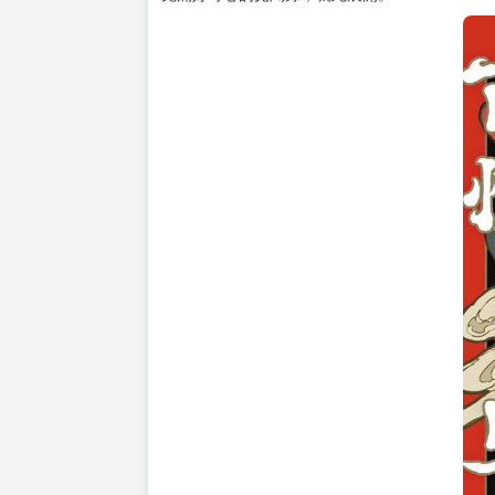
購買評價限制
使用超商取貨付款：負評≦1分 超商未取貨≦1
★怪談Ｘ緣份！在經歷怪談的過程中締結「緣份
★怪異、鬼市、桃源鄉，略帶恐怖氛圍的怪談見
容易吸引怪異的男人．片桐甚八，
和被稱作「鬼怪老師」的蒐藏家，原田織座。
兩個與「那邊」有緣的男人既神秘又恐怖，
充滿好奇心的見聞錄，就此展開。