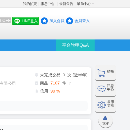
我的拍賣
訊息中心
最新公告
幫助中心
│
│
│
8 OFF
加入會員
會員登入
LINE登入
平台說明Q&A
結帳
未完成交易
0
次 (近半年)
商品
7107
件
有限公司
❔
訊息
中心
信用
99
%
常用
功能
TOP