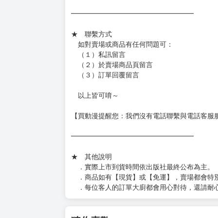
━━━━━━━━━━━━━━━━━━
★ 賣場出貨方式
［１～２本書］三層氣泡布（２圈）＋ＰＥ破
［３～７本書］三層氣泡布（４～５圈）＋Ｐ
［８本以上］ 三層氣泡布（２圈）＋紙箱出
（另有加固紙箱賣場，如有需要可至賣場加購
加固紙箱賣場：
https://www.myacg.com.tw/goods_detail.php
━━━━━━━━━━━━━━━━━━
★ 聯繫方式
如對賣場或商品有任何問題可：
（１）私訊留言
（２）於賣場商品頁留言
（３）訂單回覆留言
以上皆可唷～
【買動漫提醒您：我們沒有電話聯繫與電話客服