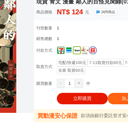
現貨 青文 漫畫 鄰人的百怪見聞錄(01
NT$
124
商品價格
元
詢問商品
刊登數量
1
銷售總數
1
付款方式
宅配/快遞100元
7-11取貨付款60元
7
取貨方式
全家 取貨60元
-
+
購買數量
件
立即購買
加
買動漫安心保證
款項由銀行委託管才安心 