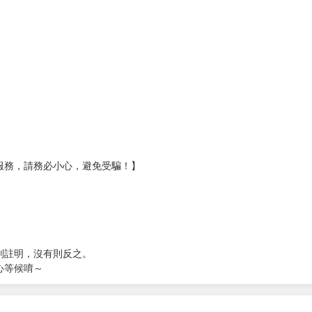
壞袋（快遞袋）
Ｅ破壞袋（快遞袋）
貨
）
?gid=3104440
服務，請務必小心，避免受騙！】