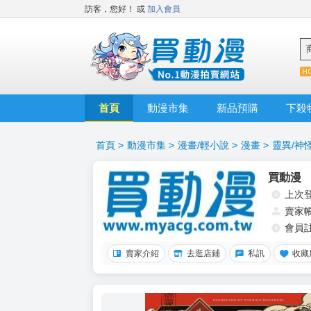
訪客，您好！
或
加入會員
首頁
動漫市集
新品預購
下殺
首頁
>
動漫市集
>
漫畫/輕小說
>
漫畫
>
靈異/神
買動漫
上次
賣家
會員
賣家介紹
去逛店鋪
私訊
收藏