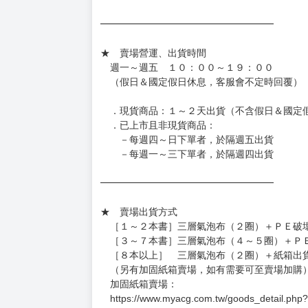
［日本精品］
◆日本精品單筆滿NT$4,000須先支付 10% 
待買家收到訂單商品，確認品項數量無誤，並確
訂金金額將退回至買動漫錢包。
◆日本精品為受注代購性質，結單後恕無法取消
◆日本精品圖像僅供參考，設計及式樣請以實際
◆日本精品的標題月份是日本上市時間，不等於
約發售後1個月-2個月抵台。
◆如遇缺貨或砍單，將另行通知並取消訂單，敬
━━━━━━━━━━━━━━━━━━
★ 賣場營運、出貨時間
週一～週五 １０：００～１９：００
（假日＆國定假日休息，客服會不定時回覆）
．現貨商品：１～２天出貨（不含假日＆國定
．已上市且非現貨商品：
－每週四～日下單者，於隔週五出貨
－每週一～三下單者，於隔週四出貨