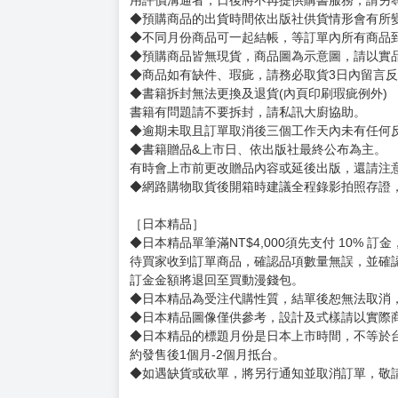
賣場規則
【下標前，請詳閱以下事項，完全同意才請下標
［一般商品］
◆有任何問題請聯繫客服。
用評價溝通者，日後將不再提供購書服務，請另
◆預購商品的出貨時間依出版社供貨情形會有所
◆不同月份商品可一起結帳，等訂單內所有商品
◆預購商品皆無現貨，商品圖為示意圖，請以實
◆商品如有缺件、瑕疵，請務必取貨3日內留言
◆書籍拆封無法更換及退貨(內頁印刷瑕疵例外)
書籍有問題請不要拆封，請私訊大廚協助。
◆逾期未取且訂單取消後三個工作天內未有任何
◆書籍贈品&上市日、依出版社最終公布為主。
有時會上市前更改贈品內容或延後出版，還請注
◆網路購物取貨後開箱時建議全程錄影拍照存證