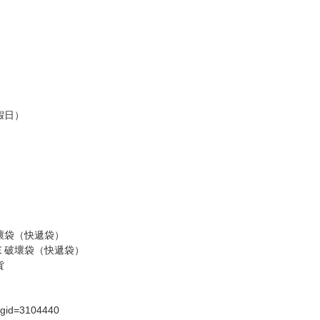
訂金，訂金將以專屬訂金賣場方式收取，
認收貨後，訂金賣場將由大廚取消，
，請慎重下單。
商品為準，可能有色差。
台灣到貨時間，發售及到貨時間依廠商實際出貨為準，
請諒解。
假日）