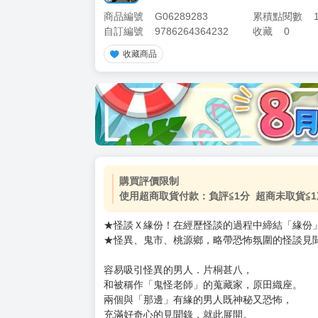
商品編號
G06289283
累積點閱數
自訂編號
9786264364232
收藏
0
收藏商品
加價購
( 共
1
件商品 )
(加購品) 買動漫★《$15元-
-
+