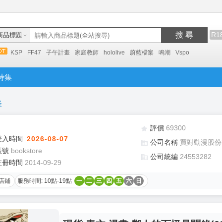
搜 尋
R1
商品標題
KSP
FF47
子午計畫
家庭教師
hololive
蔚藍檔案
鳴潮
Vspo
特集
怪
評價
69300
登入時間
2026-08-07
公司名稱
買對動漫股份
帳號
bookstore
公司統編
24553282
註冊時間
2014-09-29
店鋪
服務時間: 10點-19點
一
二
三
四
五
六
日