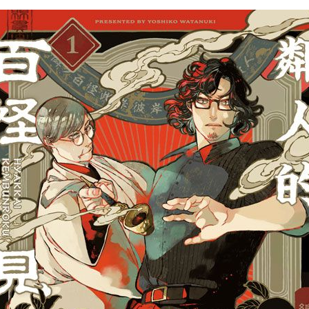
次 未完成交易≦1次 （近半年）
」。
聞錄！