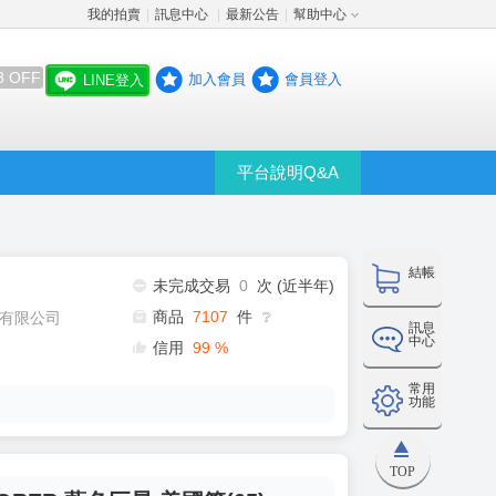
我的拍賣
訊息中心
最新公告
幫助中心
│
│
│
8 OFF
加入會員
會員登入
LINE登入
平台說明Q&A
結帳
未完成交易
0
次 (近半年)
商品
7107
件
有限公司
❔
訊息
中心
信用
99
%
常用
功能
TOP