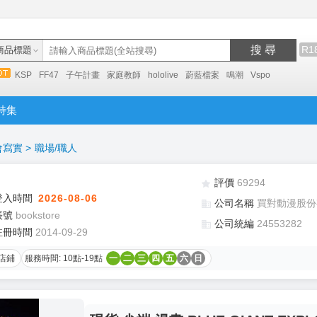
搜 尋
R1
商品標題
KSP
FF47
子午計畫
家庭教師
hololive
蔚藍檔案
鳴潮
Vspo
特集
會寫實
>
職場/職人
評價
69294
登入時間
2026-08-06
公司名稱
買對動漫股份
帳號
bookstore
公司統編
24553282
註冊時間
2014-09-29
店鋪
服務時間: 10點-19點
一
二
三
四
五
六
日