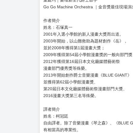
─┤各界音樂家、教育家熱情推薦├─
吳俊良｜彰化愛樂室內樂團團長
林義凱｜大村國小合唱團指揮
魏相英｜倫敦大學音樂教育碩士
莊凱圍｜單簧管演奏家
葉庭均｜樂壇新生代爵士鼓手
Go Go Machine Orchestra ｜金音獎最佳
作者簡介
姓名：石塚真一
2001年入選小學館的新人漫畫大獎而出道。
2003年開始，以山難救助為題材創作《岳》，
並於2008年獲得第1屆漫畫大獎；
2009年獲得第54屆小學館漫畫獎的一般向部門獎
2012年獲得第16屆日本文化廳媒體藝術祭
漫畫部門優秀獎等殊榮。