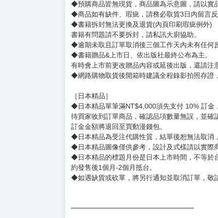
賣場規則
【下標前，請詳閱以下事項，完全同意才請下標
［一般商品］
◆有任何問題請聯繫客服。
用評價溝通者，日後將不再提供購書服務，請另
◆預購商品的出貨時間依出版社供貨情形會有所
◆不同月份商品可一起結帳，等訂單內所有商品
◆預購商品皆無現貨，商品圖為示意圖，請以實
◆商品如有缺件、瑕疵，請務必取貨3日內留言
◆書籍拆封無法更換及退貨(內頁印刷瑕疵例外)
書籍有問題請不要拆封，請私訊大廚協助。
◆逾期未取且訂單取消後三個工作天內未有任何
◆書籍贈品&上市日、依出版社最終公布為主。
有時會上市前更改贈品內容或延後出版，還請注
◆網路購物取貨後開箱時建議全程錄影拍照存證
［日本精品］
◆日本精品單筆滿NT$4,000須先支付 10% 
待買家收到訂單商品，確認品項數量無誤，並確