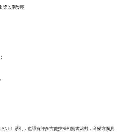
現場演出獎入圍樂團
；