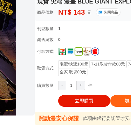
現貨 尖端 漫畫 BLUE GIANT EXP
NT$
143
商品價格
元
詢問商品
刊登數量
1
銷售總數
0
付款方式
宅配/快遞100元
7-11取貨付款60元
7
取貨方式
全家 取貨60元
-
+
購買數量
件
立即購買
加
買動漫安心保證
款項由銀行委託管才安心 