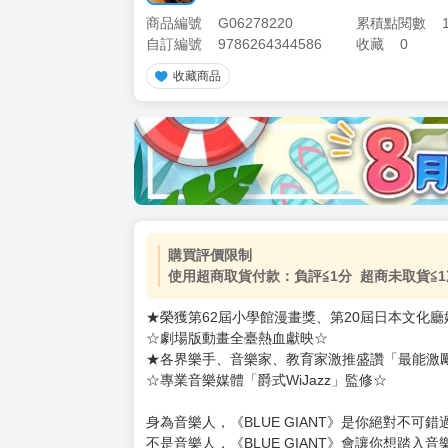
商品編號
G06278220
累積點閱數
自訂編號
9786264344586
收藏
0
收藏商品
加價購
( 共
1
件商品 )
(加購品) 買動漫★《$15元-
-
+