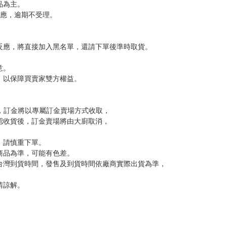
，下標後視同完全同意】
尋其他店家，謝謝。
變動，一旦收到就會盡快寄出。
到齊後一起發貨。
品為主。
反應，逾期不受理。
反應，將直接加入黑名單，還請下單後準時取貨。
意。
，以保障買賣家雙方權益。
訂金，訂金將以專屬訂金賣場方式收取，
認收貨後，訂金賣場將由大廚取消，