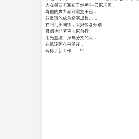
購買評價限制
使用超商取貨付款：負評≦1分 超商未取貨≦1
★榮獲第62屆小學館漫畫獎、第20屆日本文化
☆劇場版動畫全臺熱血獻映☆
★各界樂手、音樂家、教育家激推盛讚「最能激
☆專業音樂媒體「爵式WiJazz」監修☆
身為音樂人，《BLUE GIANT》是你絕對不可
不是音樂人，《BLUE GIANT》會讓你想踏入音
大在墨西哥邂逅了鋼琴手‧安東尼奧，
為他的實力感到震驚不已，
並邀請他成為巡演成員……
在回到美國後，大與傑森分別，
孤獨地開著車向東前行。
用光盤纏、身無分文的大，
在抵達阿布奎基後，
尋得了新工作……!?