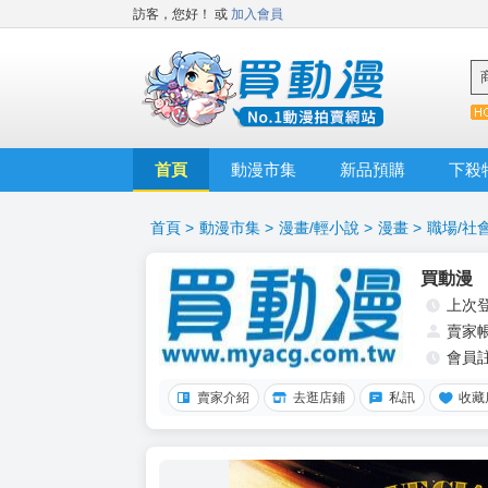
訪客，您好！
或
加入會員
首頁
動漫市集
新品預購
下殺
首頁
>
動漫市集
>
漫畫/輕小說
>
漫畫
>
職場/社
買動漫
上次
賣家
會員
賣家介紹
去逛店鋪
私訊
收藏