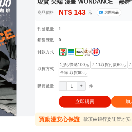
現貨 尖端 漫畫 WONDANCE—熱舞青
NT$
143
商品價格
元
詢問商品
刊登數量
1
銷售總數
0
付款方式
宅配/快遞100元
7-11取貨付款60元
7
取貨方式
全家 取貨60元
-
+
購買數量
件
立即購買
加
買動漫安心保證
款項由銀行委託管才安心 