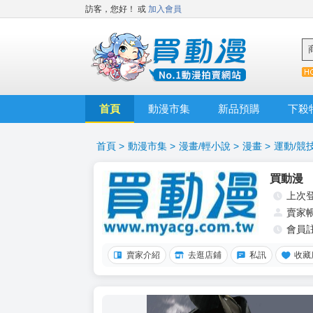
訪客，您好！
或
加入會員
首頁
動漫市集
新品預購
下殺
首頁
>
動漫市集
>
漫畫/輕小說
>
漫畫
>
運動/競
買動漫
上次
賣家
會員
賣家介紹
去逛店鋪
私訊
收藏