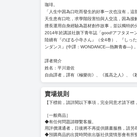
作者簡介
姓名：珈琲
珈琲。
「人生中因為口吃而發生的好事一次也沒有，這
天生患有口吃，求學階段害怕與人交流，因為接
擅長運用自身經驗為題材創作故事，並以獨特的
2014年於講談社旗下青年誌「good!アフタヌー
陸續有『のぼる小寺さん』（全4巻）、『しった
ンダンス』(中譯：WONDANCE—熱舞青春—)
譯者簡介
姓名：平川遊佐