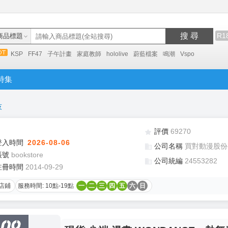
搜 尋
R1
商品標題
KSP
FF47
子午計畫
家庭教師
hololive
蔚藍檔案
鳴潮
Vspo
特集
技
評價
69270
登入時間
2026-08-06
公司名稱
買對動漫股份
帳號
bookstore
公司統編
24553282
註冊時間
2014-09-29
店鋪
服務時間: 10點-19點
一
二
三
四
五
六
日