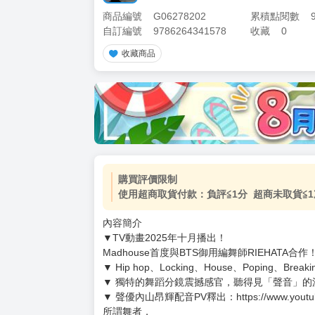
商品編號
G06278202
累積點閱數
自訂編號
9786264341578
收藏
0
收藏商品
加價購
( 共
1
件商品 )
(加購品) 買動漫★《$15元-
-
+