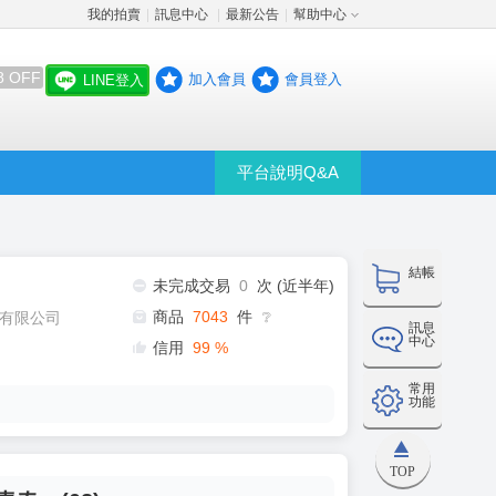
我的拍賣
訊息中心
最新公告
幫助中心
│
│
│
8 OFF
加入會員
會員登入
LINE登入
平台說明Q&A
結帳
未完成交易
0
次 (近半年)
商品
7043
件
有限公司
❔
訊息
中心
信用
99
%
常用
功能
TOP