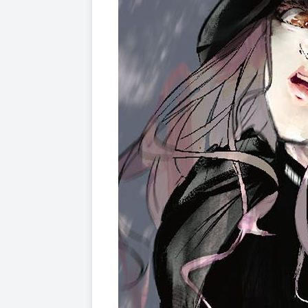
實力派舞者齊聚，
氛圍緊張的練舞室裡，
一位舞者注視著灣田──