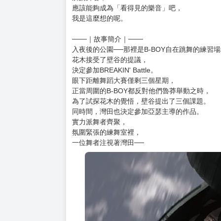
購買評價限制
使用超商取貨付款：負評≦1分 超商未取貨≦1
內容簡介
▼TV動畫2025年十月播出！
Madhouse首度與BTS御用編舞師RIEHATA
▼ Hip hop、Locking、House、Poping
▼ 獨特的舞蹈分鏡震撼感官，聽得見「聲音」的漫
▼ 聲優內山昂輝配音PV釋出：https://www.youtube.
所謂舞者，
應該能夠成為「看得見的樂音」吧，
我是這麼想的呢。
───｜故事簡介｜───
入夜後的公園──那裡是B-BOY自在跳舞的練習
花木接受了壁谷的提議，
決定參加BREAKIN' Battle。
眼下距離舞蹈大賽僅剩三個星期，
正當周圍的B-BOY都反對他們魯莽舉動之時，
為了試探花木的覺悟，壁谷提出了三個課題。
同時間，灣田也決定參加亞瑟主導的作品。