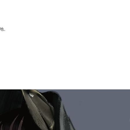
次 未完成交易≦1次 （近半年）
合作！內山昂輝x羊宮妃那攜手演役舞者的世界!!
、Breaking舞者的世界無須言語，高校青春群像劇！
畫...！下一部神作預感！！
com/watch?app=desktop&v=WWgjM4-SVHo
場地。