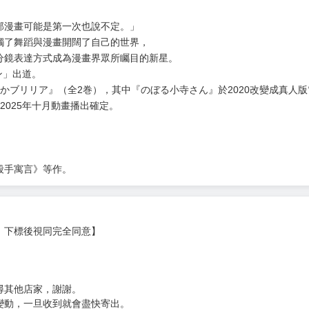
部漫畫可能是第一次也說不定。」
觸了舞蹈與漫畫開闊了自己的世界，
分鏡表達方式成為漫畫界眾所矚目的新星。
ン」出道。
かブリリア』（全2巻），其中『のぼる小寺さん』於2020改變成真人
，2025年十月動畫播出確定。