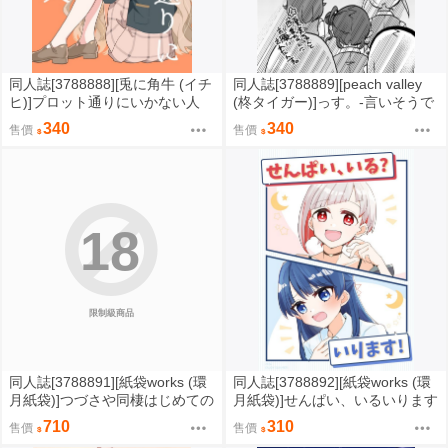
同人誌[3788888][兎に角牛 (イチ
同人誌[3788889][peach valley
ヒ)]プロット通りにいかない人
(柊タイガー)]っす。-言いそうで
(蔚藍檔案)
言わなさそうだけど言わなささ
340
340
售價
售價
そう- (Love Live Superstar)
18
限制級商品
同人誌[3788891][紙袋works (環
同人誌[3788892][紙袋works (環
月紙袋)]つづさや同棲はじめての
月紙袋)]せんぱい、いるいります
夏合同サマーハッピーデイズ (蓮
(蓮之空女學院學園偶像俱樂部)
710
310
售價
售價
之空女學院學園偶像俱樂部)