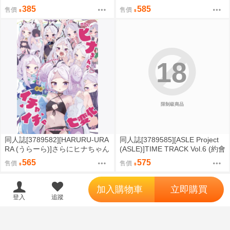
(獸人)
とデートプチ (原神)
385
585
售價
售價
18
限制級商品
同人誌[3789582][HARURU-URA
同人誌[3789585][ASLE Project
RA (うらーら)]さらにヒナちゃん
(ASLE)]TIME TRACK Vol.6 (約會
とイチャイチャ七変化 (蔚藍檔
大作戰)
565
575
售價
售價
案)
';
加入購物車
立即購買
登入
追蹤
18