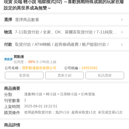
現貨 尖端 輕小說 地獄模式(02) ～喜歡挑戰特殊成就的玩家在廢
設定的異世界成為無雙～
選擇
選擇商品數量
物流
7-11取貨付款 / 全家、OK、萊爾富取貨付款 / 7-11純取貨 / 全家、OK、萊爾富純取貨 / 宅配/快遞 /
付款
取貨付款 / ATM轉帳 / 超商條碼繳費 / 帳戶餘額付款 /
買動漫
信用度：
99%
9 小時前上線
公司名稱：
買對動漫股份有限公司
公司統編：
24553282
逛賣場
賣家介紹
私訊賣家
商品摘要
分類
漫畫/輕小說 > 輕小說 > 日系輕小說 > 幻奇冒險
刊登數量
1
上架時間
2025-09-01 19:22:51
購買條件
使用超商取貨付款：負評≦1分 超商未取貨≦1次 未完成交易≦1次
商品詳情