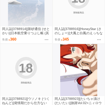
限制級商品
同人誌[3788914][新砂通信 (せと
同人誌[3788916][HoneyStar (さ
かい)]日本航空乗りつぶし帳 (其
のしょー)]大鳳と白鳳のえっちな
他)
ご奉仕 牛柄ビキニでお誘い編
360
345
售價
售價
(碧藍航線)
18
限制級商品
同人誌[3788921][ウソノキ (つく
同人誌[3788923][たいちゃ漬け
ねんど)]発情期だから仕方ない
(たいたい)]旅路Vol.02+ニィロウ