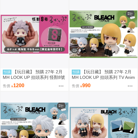
【玩日藏】 預購 27年 2月
【玩日藏】 預購 27年 2月
預購
預購
MH LOOK UP 抬頭系列 怪獸8號
MH LOOK UP 抬頭系列 TV Anim
鳴海弦 戰鬥版 認真 Motivated 抬
e BLEACH 死神 千年血戰篇 平子
1200
990
售價
售價
頭公仔 特典 代理版
真子 抬頭公仔 代理版