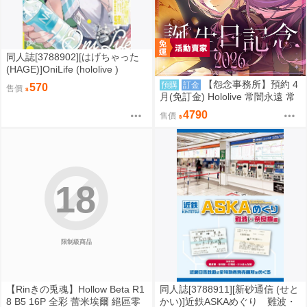
同人誌[3788902][はげちゃった
(HAGE)]OniLife (hololive )
【怨念事務所】預約 4
預購
訂金
570
售價
月(免訂金) Hololive 常闇永遠 常
闇トワ 2026誕生日記念 5款分售
4790
售價
0907
18
限制級商品
【Rinきの兎魂】Hollow Beta R1
同人誌[3788911][新砂通信 (せと
8 B5 16P 全彩 蕾米埃爾 絕區零
かい)]近鉄ASKAめぐり 難波・