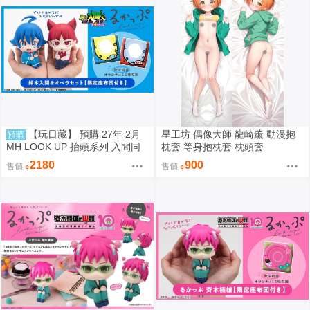
【玩日藏】 預購 27年 2月
星工坊 偶像大師 龍崎薰 動漫抱
預購
MH LOOK UP 抬頭系列 入間同
枕套 等身抱枕套 枕頭套
學入魔了 鈴木入間 Iruma Suzuki
2180
900
售價
售價
& 歐佩拉 抬頭公仔 特典 代理版