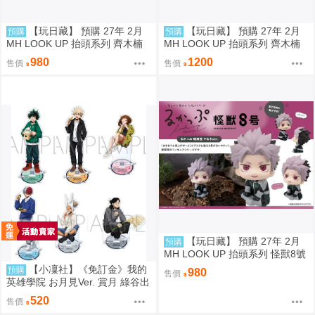
【玩日藏】 預購 27年 2月
【玩日藏】 預購 27年 2月
預購
預購
MH LOOK UP 抬頭系列 齊木楠
MH LOOK UP 抬頭系列 齊木楠
雄的災難 齊木楠雄 抬頭公仔 代
雄的災難 齊木楠雄 抬頭公仔 特
980
1200
售價
售價
理版
典 代理版
【玩日藏】 預購 27年 2月
預購
MH LOOK UP 抬頭系列 怪獸8號
鳴海弦 戰鬥版 認真 Motivated 抬
【小凜社】《免訂金》我的
預購
980
售價
頭公仔 代理版
英雄學院 お月見Ver. 賞月 綠谷出
久 爆豪勝己 麗日御茶子 轟焦凍
520
售價
壓克力立牌 資料夾 貼紙