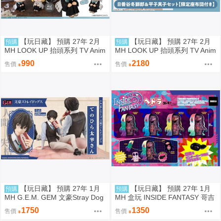
【玩日藏】 預購 27年 2月
【玩日藏】 預購 27年 2月
預購
預購
MH LOOK UP 抬頭系列 TV Anim
MH LOOK UP 抬頭系列 TV Anim
e BLEACH 死神 千年血戰篇 日番
e BLEACH 死神 千年血戰篇 日番
990
2180
售價
售價
谷冬獅郎 抬頭公仔 代理版
谷冬獅郎 & 平子真子 抬頭公仔
特典 代理版
【玩日藏】 預購 27年 1月
【玩日藏】 預購 27年 1月
預購
預購
MH G.E.M. GEM 文豪Stray Dog
MH 盒玩 INSIDE FANTASY 哥吉
s 文豪野犬 Palm size 掌心 掌中
拉對黑多拉 黑多拉 軟膠 1中盒4
1750
1350
售價
售價
太宰治 代理版
入 代理版