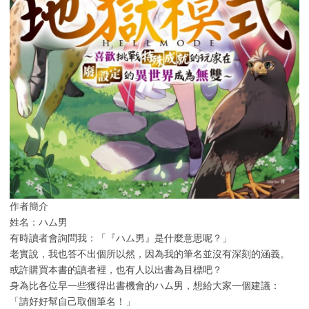
作者簡介
姓名：ハム男
有時讀者會詢問我：「『ハム男』是什麼意思呢？」
老實說，我也答不出個所以然，因為我的筆名並沒有深刻的涵義。
或許購買本書的讀者裡，也有人以出書為目標吧？
身為比各位早一些獲得出書機會的ハム男，想給大家一個建議：
「請好好幫自己取個筆名！」