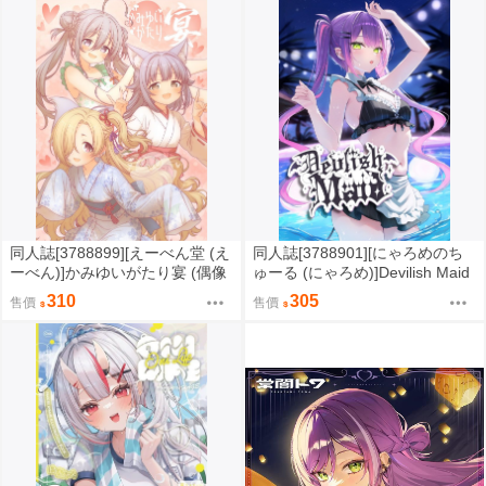
同人誌[3788899][えーべん堂 (え
同人誌[3788901][にゃろめのち
ーべん)]かみゆいがたり宴 (偶像
ゅーる (にゃろめ)]Devilish Maid
大師)
(hololive )
310
305
售價
售價