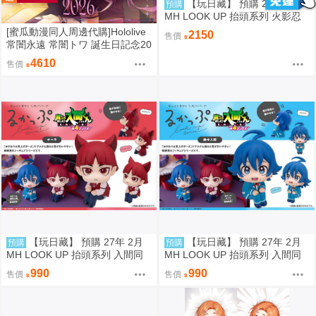
【玩日藏】 預購 27年 2月
預購
MH LOOK UP 抬頭系列 火影忍
者疾風傳 漩渦鳴人 燦笑 Smile &
[蜜瓜動漫同人周邊代購]Hololive
2150
售價
自來也 抬頭公仔 特典 代理版
常闇永遠 常闇トワ 誕生日記念20
26套組/周邊(9/12預約截止)(3月
4610
售價
預約)(Hololive)
【玩日藏】 預購 27年 2月
【玩日藏】 預購 27年 2月
預購
預購
MH LOOK UP 抬頭系列 入間同
MH LOOK UP 抬頭系列 入間同
學入魔了 歐佩拉 抬頭公仔 代理
學入魔了 鈴木入間 Iruma Suzuki
990
990
售價
售價
版
抬頭公仔 代理版