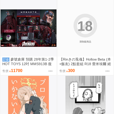
18
限制級商品
參號倉庫 預購 28年第1-2季
【Rinきの兎魂】Hollow Beta (本
訂金
HOT TOYS 12吋 MMS913B 復
+飯友) 2點套組 R18 蕾米埃爾 絕
仇者聯盟：末日崛起 萬磁王 豪華
區零 ZZZ【FF47場前預購】{宅
11700
300
售價
售價
特別版
即門}