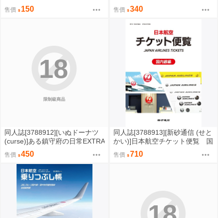
ZZZ【FF47場前預購】{宅即門}
奈良線編 (鐵道)
150
340
售價
售價
18
限制級商品
同人誌[3788912][いぬドーナツ
同人誌[3788913][新砂通信 (せと
(curse)]ある鎮守府の日常EXTRA
かい)]日本航空チケット便覧 国
(艦隊收藏)
内線編 (其他)
450
710
售價
售價
18