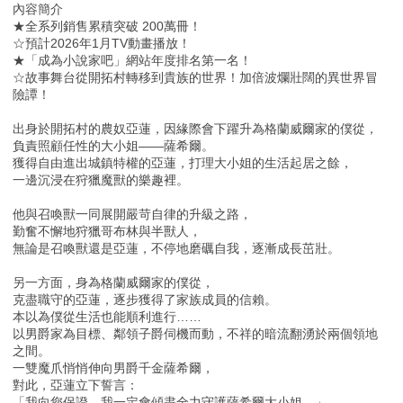
內容簡介
★全系列銷售累積突破 200萬冊！
☆預計2026年1月TV動畫播放！
★「成為小說家吧」網站年度排名第一名！
☆故事舞台從開拓村轉移到貴族的世界！加倍波爛壯闊的異世界冒
險譚！
出身於開拓村的農奴亞蓮，因緣際會下躍升為格蘭威爾家的僕從，
負責照顧任性的大小姐——薩希爾。
獲得自由進出城鎮特權的亞蓮，打理大小姐的生活起居之餘，
一邊沉浸在狩獵魔獸的樂趣裡。
他與召喚獸一同展開嚴苛自律的升級之路，
勤奮不懈地狩獵哥布林與半獸人，
無論是召喚獸還是亞蓮，不停地磨礪自我，逐漸成長茁壯。
另一方面，身為格蘭威爾家的僕從，
克盡職守的亞蓮，逐步獲得了家族成員的信賴。
本以為僕從生活也能順利進行……
以男爵家為目標、鄰領子爵伺機而動，不祥的暗流翻湧於兩個領地
之間。
一雙魔爪悄悄伸向男爵千金薩希爾，
對此，亞蓮立下誓言：
「我向您保證，我一定會傾盡全力守護薩希爾大小姐。」