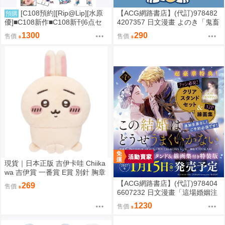
[C108預約][Rip@Lip][水原
【ACG網路書店】(代訂)978482
預購
優]■C108新作■C108新刊6点セ
4207357 日文漫畫 よのき「鬼畜
ット+先着特典 同人誌
英雄 (15)」
1300
290
售價
售價
現貨｜日本正版 吉伊卡哇 Chiika
wa 吉伊賞 一番賞 E賞 別針 胸章
娃娃 (靈魂交換）｜吉伊 小可愛
【ACG網路書店】(代訂)978404
269
售價
ちいかわ
6607232 日文漫畫「這場婚姻注
定凋零/この結婚はどうせうまく
1230
售價
いかない (7)」特裝版