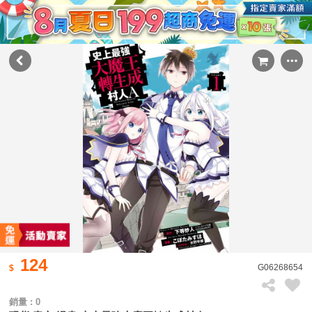
124
G06268654
銷量 : 0