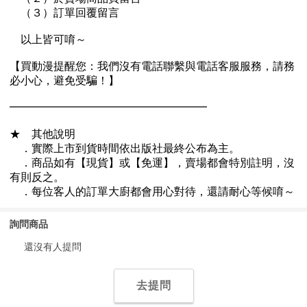
詢問商品
還沒有人提問
去提問