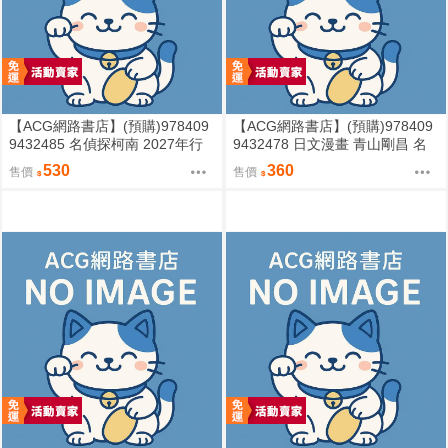
【ACG網路書店】(預購)978409
【ACG網路書店】(預購)978409
9432485 名偵探柯南 2027年行
9432478 日文漫畫 青山剛昌 名
事曆 手帳本
偵探柯南 (109) 特裝版 附：分鏡
530
360
售價
售價
圖卡片套組