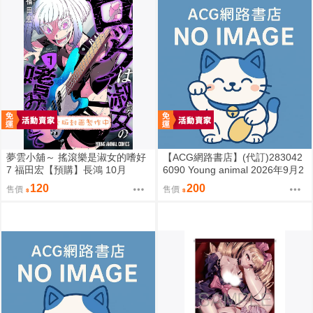
夢雲小舖～ 搖滾樂是淑女的嗜好
【ACG網路書店】(代訂)283042
7 福田宏【預購】長鴻 10月
6090 Young animal 2026年9月2
5日號
120
200
售價
售價