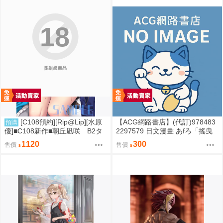
18
限制級商品
[C108預約][Rip@Lip][水原
【ACG網路書店】(代訂)978483
預購
優]■C108新作■朝丘凪咲 B2タ
2297579 日文漫畫 あfろ「搖曳
ペストリー(Wスエード) B2掛軸
露營△ / ゆるキャン△ (19)」
1120
300
售價
售價