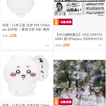
現貨｜日本正版 吉伊卡哇 Chiika
wa 吉伊賞 一番賞 E賞 別針 胸章
娃娃 (フ!!）｜吉伊 小可愛 ちい
【ACG網路書店】(代訂)206752
239
售價
かわ
6080 週刊Playboy 2026年8月31
日號 封面:山田愛
240
售價
現貨｜日本正版 吉伊卡哇 Chiika