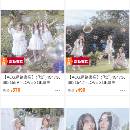
【ACG網路書店】(代訂)454736
【ACG網路書店】(代訂)454736
6831559 =LOVE 21th單曲
6831542 =LOVE 21th單曲
「恋、はじめました。」Type-D
「恋、はじめました。」Type-C
570
490
售價
售價
(CD+BD)
(CD+BD)