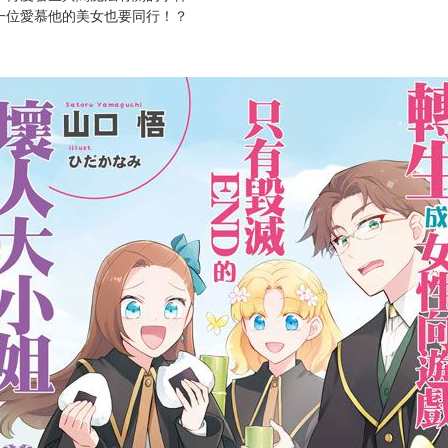
次 未完成交易≦1次 （近半年）
讓人開懷大笑。
這樣。
，再度發生與闇魔法有關的事件！
一位愛慕他的美女也要同行！？