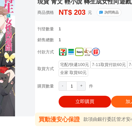
現貨 青文 輕小說 轉生成女性向遊戲
NT$
203
商品價格
元
詢問商品
刊登數量
1
銷售總數
1
付款方式
宅配/快遞100元
7-11取貨付款60元
7
取貨方式
全家 取貨60元
-
+
購買數量
件
立即購買
加
買動漫安心保證
款項由銀行委託管才安心 