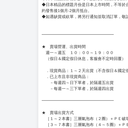
◆書籍贈品&上市日、依出版社最終公布為主。
有時會上市前更改贈品內容或延後出版，還請注
◆網路購物取貨後開箱時建議全程錄影拍照存證
［日本精品］
◆日本精品單筆滿NT$4,000須先支付 10% 
待買家收到訂單商品，確認品項數量無誤，並確
訂金金額將退回至買動漫錢包。
◆日本精品為受注代購性質，結單後恕無法取消
◆日本精品圖像僅供參考，設計及式樣請以實際
◆日本精品的標題月份是日本上市時間，不等於
約發售後1個月-2個月抵台。
◆如遇缺貨或砍單，將另行通知並取消訂單，敬
━━━━━━━━━━━━━━━━━━
★ 賣場營運、出貨時間
週一～週五 １０：００～１９：００
（假日＆國定假日休息，客服會不定時回覆）