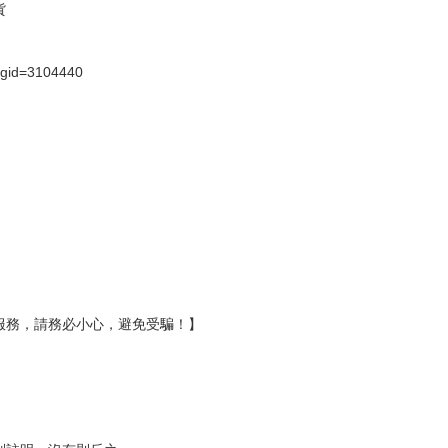
假日）
壞袋（快遞袋）
Ｅ破壞袋（快遞袋）
貨
）
?gid=3104440