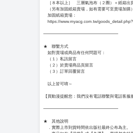
．現貨商品：１～２天出貨（不含假日＆國定
．已上市且非現貨商品：
－每週四～日下單者，於隔週五出貨
－每週一～三下單者，於隔週四出貨
━━━━━━━━━━━━━━━━━━
★ 賣場出貨方式
［１～２本書］三層氣泡布（２圈）＋ＰＥ破
［３～７本書］三層氣泡布（４～５圈）＋Ｐ
［８本以上］ 三層氣泡布（２圈）＋紙箱出
（另有加固紙箱賣場，如有需要可至賣場加購
加固紙箱賣場：
https://www.myacg.com.tw/goods_detail.php
━━━━━━━━━━━━━━━━━━
★ 聯繫方式
如對賣場或商品有任何問題可：
（１）私訊留言
（２）於賣場商品頁留言
（３）訂單回覆留言