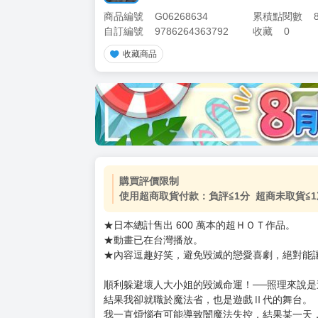
商品編號
G06268634
累積點閱數
自訂編號
9786264363792
收藏
0
收藏商品
加價購
( 共
1
件商品 )
(加購品) 買動漫★《$15元-
-
+