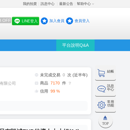
我的拍賣
訊息中心
最新公告
幫助中心
│
│
│
8 OFF
加入會員
會員登入
LINE登入
平台說明Q&A
結帳
未完成交易
0
次 (近半年)
商品
7170
件
有限公司
❔
訊息
中心
信用
99
%
常用
功能
TOP