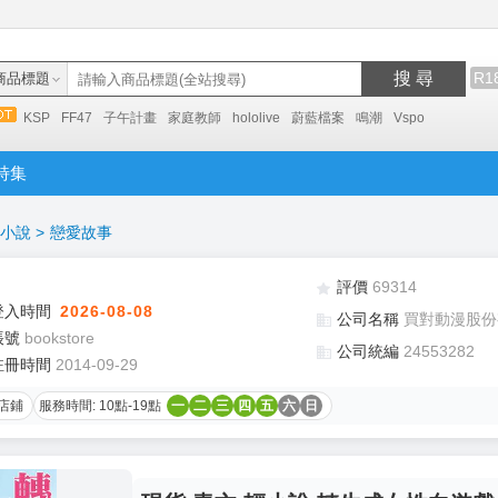
搜 尋
R1
商品標題
KSP
FF47
子午計畫
家庭教師
hololive
蔚藍檔案
鳴潮
Vspo
特集
小說
>
戀愛故事
評價
69314
登入時間
2026-08-08
公司名稱
買對動漫股份
帳號
bookstore
公司統編
24553282
註冊時間
2014-09-29
店鋪
服務時間: 10點-19點
一
二
三
四
五
六
日