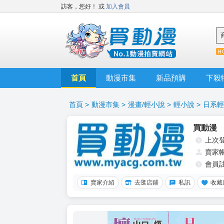
訪客，您好！
或
加入會員
首頁
動漫市集
新品預購
下殺
首頁
>
動漫市集
>
漫畫/輕小說
>
輕小說
>
日系輕
買動漫
上次
賣家
會員
賣家介紹
去逛店鋪
私訊
收藏