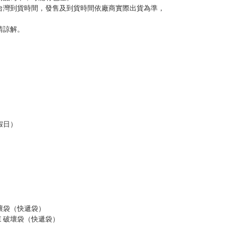
意。
，以保障買賣家雙方權益。
訂金，訂金將以專屬訂金賣場方式收取，
認收貨後，訂金賣場將由大廚取消，
，請慎重下單。
商品為準，可能有色差。
台灣到貨時間，發售及到貨時間依廠商實際出貨為準，
請諒解。