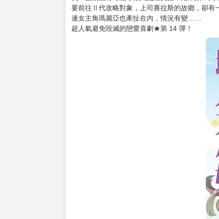
購買評價限制
使用超商取貨付款：負評≦1分 超商未取貨≦1
★日本總計售出 600 萬本的超ＨＯＴ作品。
★動畫已在台灣播放。
★內容逗趣好笑，避免毀滅的戀愛喜劇，絕對能
順利躲避壞人大小姐的毀滅命運！──照理來說是
結果我卻就職於魔法省，也是遊戲Ⅱ代的舞台。
我一直煩惱有可能導致闇魔法失控，結果某一天
要前往Ⅱ代攻略對象，上司賽拉斯的故鄉，卻有
連女主角瑪麗亞也牽扯在內，情況有變……
超人氣避免毀滅的戀愛喜劇★第 14 彈！