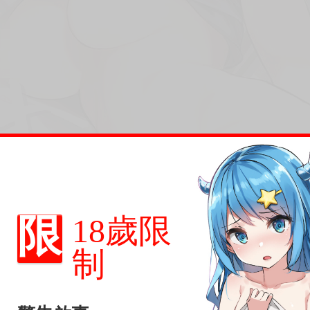
限
18歲限
制