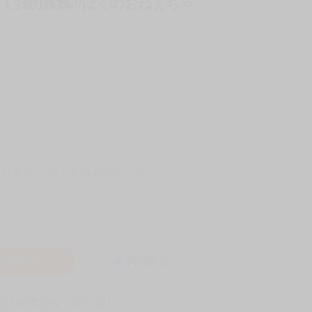
2M《 我的姊姊2/ぼくのおねぇちゃ
-11取貨60元
全家 取貨付款60元
入購物車
詢問商品
! 保障您每一筆付款 !