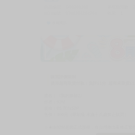
商品編號
G06266160
累積點閱數
自訂編號
9786264294768
收藏
1
收藏商品
購買評價限制
使用超商取貨付款：負評≦1分 超商未取貨≦1
書名：《我的姊姊2》
作者：92M
規格：B5 黑白52P
售價：300元（限制級 未滿十八歲禁止購買）
☆★由92M老師正式授權，在台灣推出有修正繁