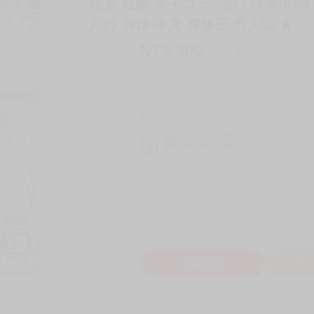
現貨 社團 ダイコテツ団 / 作者:9
ん2》R18 中文 有修正 同人誌 ★
NT$
300
商品價格
元
詢問商品
刊登數量
3
銷售總數
5
付款方式
宅配/快遞100元
7-11取貨付款60元
7
取貨方式
全家 取貨60元
-
+
購買數量
件
立即購買
加
買動漫安心保證
款項由銀行委託管才安心 