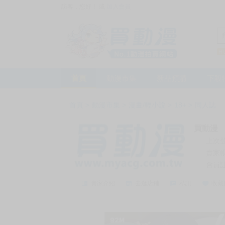
訪客，您好！
或
加入會員
首頁
動漫市集
新品預購
下殺
首頁
>
動漫市集
>
漫畫/輕小說
>
18+
>
同人誌
買動漫
上次
賣家
會員
賣家介紹
去逛店鋪
私訊
收藏