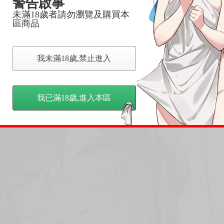
警告啟事
未滿18歲者請勿瀏覽及購買本
區商品
我未滿18歲,禁止進入
我已滿18歲,進入本區