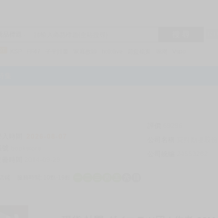
搜 尋
R1
商品標題
KSP
FF47
子午計畫
家庭教師
hololive
蔚藍檔案
鳴潮
Vspo
特集
評價
69296
登入時間
2026-08-07
公司名稱
買對動漫股份
帳號
bookstore
公司統編
24553282
註冊時間
2014-09-29
店鋪
服務時間: 10點-19點
一
二
三
四
五
六
日