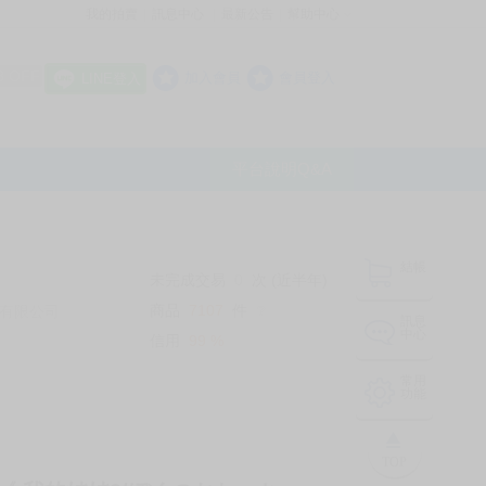
我的拍賣
訊息中心
最新公告
幫助中心
│
│
│
8 OFF
加入會員
會員登入
LINE登入
平台說明Q&A
結帳
未完成交易
0
次 (近半年)
商品
7107
件
有限公司
❔
訊息
中心
信用
99
%
常用
功能
TOP