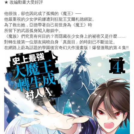
★ 改編動畫大受好評
他很強，卻也因此成了孤獨的《魔王》──
他最重視的少女伊莉娜遭到狂龍王艾爾札德綁架。
為了救出她，亞德帶著自己前世身為《魔王》時
所留下的武器孤身闖入敵鎮中。
《魔族》們究竟有何目的？而隱藏在少女身上的祕密又是什麼……
對轉生後第一位朋友揭曉自身「真面目」的時刻已不斷迫近。
在網路上蔚為話題的學園後宮奇幻大作漫畫版！爆發激戰的第 4 集!!