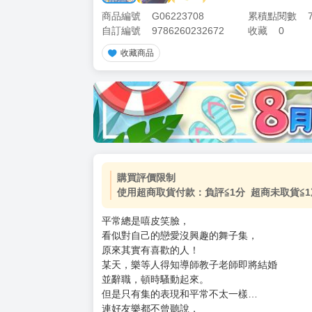
商品編號
G06223708
累積點閱數
自訂編號
9786260232672
收藏
0
收藏商品
購買評價限制
使用超商取貨付款：負評≦1分 超商未取貨≦1
平常總是嘻皮笑臉，
看似對自己的戀愛沒興趣的舞子集，
原來其實有喜歡的人！
某天，樂等人得知導師教子老師即將結婚
並辭職，頓時騷動起來。
但是只有集的表現和平常不太一樣…
連好友樂都不曾聽說，