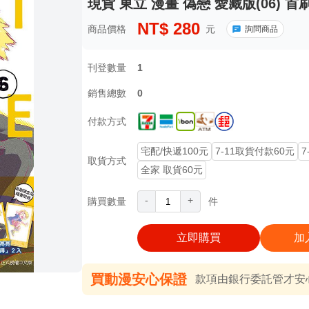
現貨 東立 漫畫 偽戀 愛藏版(06) 
NT$
280
商品價格
元
詢問商品
刊登數量
1
銷售總數
0
付款方式
宅配/快遞100元
7-11取貨付款60元
7
取貨方式
全家 取貨60元
-
+
購買數量
件
立即購買
加
買動漫安心保證
款項由銀行委託管才安心 