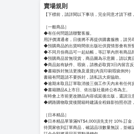
賣場規則
【下標前，請詳閱以下事項，完全同意才請下標
［一般商品］
◆有任何問題請聯繫客服。
用評價溝通者，日後將不再提供購書服務，請另
◆預購商品的出貨時間依出版社供貨情形會有所
◆不同月份商品可一起結帳，等訂單內所有商品
◆預購商品皆無現貨，商品圖為示意圖，請以實
◆商品如有缺件、瑕疵，請務必取貨3日內留言
◆書籍拆封無法更換及退貨(內頁印刷瑕疵例外)
書籍有問題請不要拆封，請私訊大廚協助。
◆逾期未取且訂單取消後三個工作天內未有任何
◆書籍贈品&上市日、依出版社最終公布為主。
有時會上市前更改贈品內容或延後出版，還請注
◆網路購物取貨後開箱時建議全程錄影拍照存證
［日本精品］
◆日本精品單筆滿NT$4,000須先支付 10% 
待買家收到訂單商品，確認品項數量無誤，並確
訂金金額將退回至買動漫錢包。