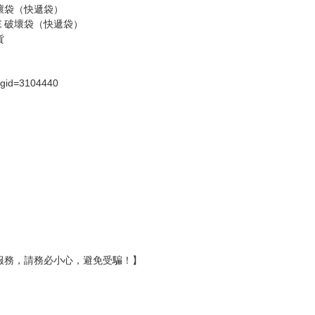
壞袋（快遞袋）
Ｅ破壞袋（快遞袋）
貨
）
?gid=3104440
服務，請務必小心，避免受騙！】