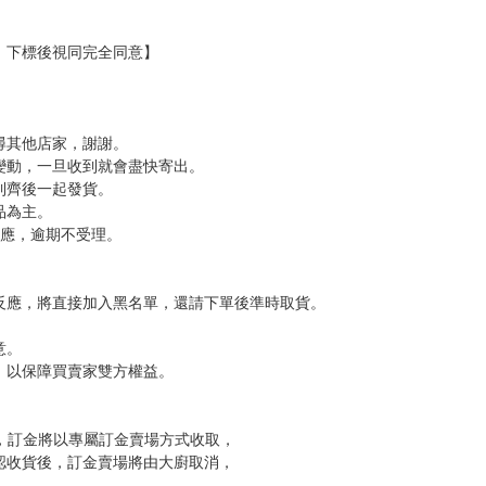
，下標後視同完全同意】
尋其他店家，謝謝。
變動，一旦收到就會盡快寄出。
到齊後一起發貨。
品為主。
反應，逾期不受理。
反應，將直接加入黑名單，還請下單後準時取貨。
意。
，以保障買賣家雙方權益。
訂金，訂金將以專屬訂金賣場方式收取，
認收貨後，訂金賣場將由大廚取消，