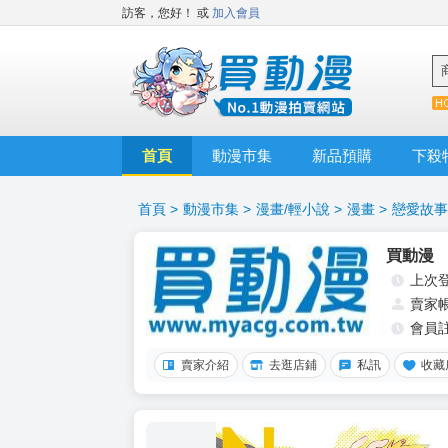
訪客，您好！
或
加入會員
首頁
動漫市集
新品預購
下殺
首頁
>
動漫市集
>
漫畫/輕小說
>
漫畫
>
戀愛故事
買動漫
上次
賣家
會員
賣家介紹
去逛店鋪
私訊
收藏