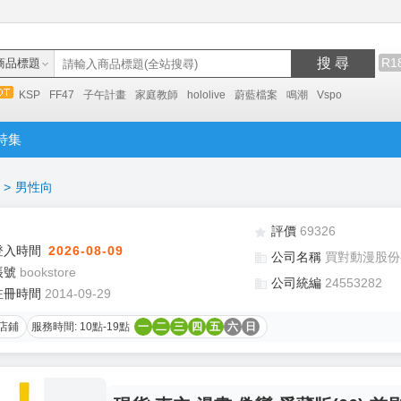
搜 尋
R1
商品標題
KSP
FF47
子午計畫
家庭教師
hololive
蔚藍檔案
鳴潮
Vspo
特集
>
男性向
評價
69326
登入時間
2026-08-09
公司名稱
買對動漫股份
帳號
bookstore
公司統編
24553282
註冊時間
2014-09-29
店鋪
服務時間: 10點-19點
一
二
三
四
五
六
日