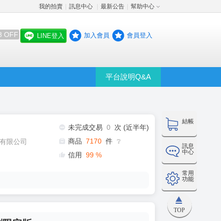
我的拍賣
訊息中心
最新公告
幫助中心
│
│
│
8 OFF
加入會員
會員登入
LINE登入
平台說明Q&A
結帳
未完成交易
0
次 (近半年)
商品
7170
件
有限公司
❔
訊息
中心
信用
99
%
常用
功能
TOP