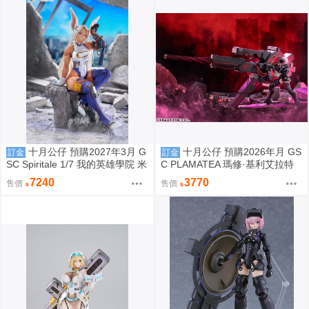
十月公仔 預購2027年3月 G
十月公仔 預購2026年月 GS
訂金
訂金
SC Spiritale 1/7 我的英雄學院 米
C PLAMATEA 瑪修·基利艾拉特
爾科 Rabbit 0817
[奧特瑙斯] Black Barrel Edition
7240
3770
售價
售價
組裝模型 0924