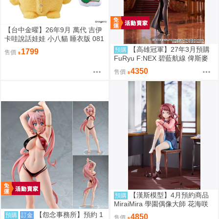
【台中金曜】26年9月 萬代 吉伊
卡哇說話娃娃 小八貓 睡衣版 081
1
【高雄冠軍】27年3月預購
預購
1799
售價
FuRyu F:NEX 碧藍航線 俾斯麥
正裝Ver 1/7 免訂金0909
4350
售價
【漢斯模型】4月預約商品
預購
MiraiMira 學園偶像大師 花海咲
季 雨後鳶尾花 特訓前Ver 1/7 10
【怨念事務所】預約 1
預購
訂金
4850
售價