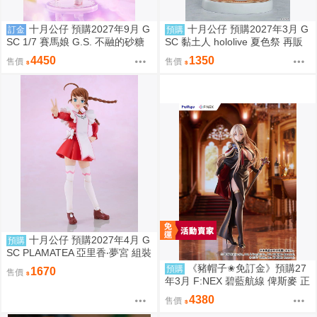
十月公仔 預購2027年9月 G
十月公仔 預購2027年3月 G
訂金
預購
SC 1/7 賽馬娘 G.S. 不融的砂糖
SC 黏土人 hololive 夏色祭 再販
點心 奧斯頓真弓 0907
0907
4450
1350
售價
售價
十月公仔 預購2027年4月 G
預購
SC PLAMATEA 亞里香‧夢宮 組裝
模型 0907
《豬帽子✬免訂金》預購27
預購
1670
售價
年3月 F:NEX 碧藍航線 俾斯麥 正
裝Ver 1/7 0913
4380
售價