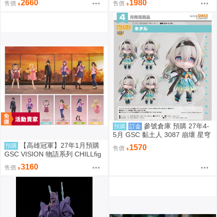
2660
1980
售價
售價
Ver 組裝模型 0907
裝模型 0907
參號倉庫 預購 27年4-
預購
訂金
5月 GSC 黏土人 3087 崩壞 星穹
鐵道 流螢 9/6 超取免訂
【高雄冠軍】27年1月預購
預購
1570
售價
GSC VISION 物語系列 CHILLfig
g 化物語 中盒6入販售 免訂金092
3160
售價
8