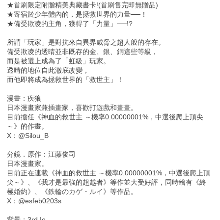
★首刷限定附贈精美典藏書卡!(首刷售完即無贈品)
★寄宿於少年體內的，是拯救世界的力量──！
★備受欺凌的主角，獲得了「力量」──!?
所謂「玩家」是對抗來自異界威脅之超人般的存在。
備受欺凌的透晴並非既存的金、銀、銅這些等級，
而是被選上成為了「虹級」玩家。
透晴的地位自此澈底改變，
而他即將成為拯救世界的「救世主」！
漫畫：疾狼
日本漫畫家兼插畫家，喜歡打遊戲和畫畫。
目前擔任《神血的救世主 ～機率0.00000001%，中選後爬上頂尖
～》的作畫。
X：@Silou_B
分鏡．原作：江藤俊司
日本漫畫家。
目前正在連載《神血的救世主 ～機率0.00000001%，中選後爬上頂
尖～》、《我才是最強的超越者》等作並大受好評，同時繪有《終
極婚約》、《鉄輪のカゲ・ルイ》等作品。
X：@esfeb0203s
背景：3rd Ie