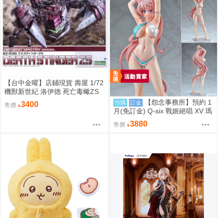
【台中金曜】店鋪現貨 壽屋 1/72
機獸新世紀 洛伊德 死亡毒蠍ZS
EZ-036
【怨念事務所】預約 1
預購
訂金
3400
售價
月(免訂金) Q-six 戰姬絕唱 XV 瑪
麗亞 比基尼Ver 1/7 油光版 0920
3880
售價