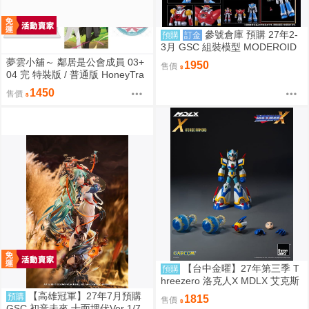
參號倉庫 預購 27年2-
預購
訂金
3月 GSC 組裝模型 MODEROID
UFO戰士阿波羅 大阿波羅 9/6 超
夢雲小舖～ 鄰居是公會成員 03+
1950
售價
取免訂
04 完 特裝版 / 普通版 HoneyTra
p(허니트랩) 朧月
1450
售價
【台中金曜】27年第三季 T
預購
hreezero 洛克人X MDLX 艾克斯
（武力裝甲） 一般版 0907
【高雄冠軍】27年7月預購
預購
1815
售價
GSC 初音未來 十面埋伏Ver 1/7