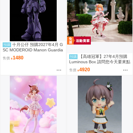
十月公仔 預購2027年4月 G
預購
SC MODEROID Manon Guardia
n 組裝模型 0907
【高雄冠軍】27年4月預購
預購
1480
售價
Luminous Box 請問您今天要來點
兔子嗎？ 心愛 禮服Ver 1/7 免訂
4920
售價
金0907