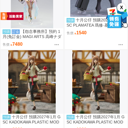
X
十月公仔 預購2027年4月 G
預購
SC PLAMATEA 瑪修·基利艾拉特
[奧特瑙斯]組裝模型 0924
【怨念事務所】預約 1
預購
訂金
1540
售價
月(免訂金) MAGI ARTS 高峰ナダ
レ 兔女郎服裝計畫 索菲亞 機甲
7480
售價
修女 1/6 亮色特別版 1004
十月公仔 預購2027年1月 G
十月公仔 預購2027年1月 G
預購
預購
SC KADOKAWA PLASTIC MOD
SC KADOKAWA PLASTIC MOD
EL SERIES 狼與辛香料 赫蘿 DX
EL SERIES 狼與辛香料 赫蘿 組