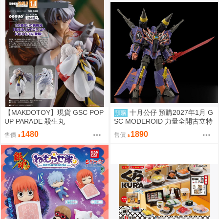
【MAKDOTOY】現貨 GSC POP
十月公仔 預購2027年1月 G
預購
UP PARADE 殺生丸
SC MODEROID 力量全開古立特
騎士 再販 組裝模型 0907
1480
1890
售價
售價