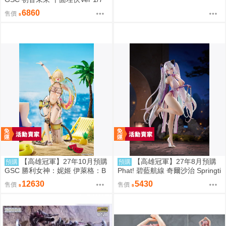
再版 免訂金0907
6860
售價
【高雄冠軍】27年10月預購
【高雄冠軍】27年8月預購
預購
預購
GSC 勝利女神：妮姬 伊萊格：B
Phat! 碧藍航線 奇爾沙治 Springti
OOM與驚嚇 1/4 0907
me Data 1/6 免訂金0928
12630
5430
售價
售價