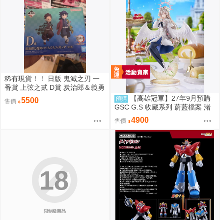
稀有現貨！！ 日版 鬼滅之刃 一
番賞 上弦之貳 D賞 炭治郎＆義勇
Q版模型 竈門炭治郎 富岡義勇
【高雄冠軍】27年9月預購
預購
5500
售價
GSC G.S 收藏系列 蔚藍檔案 渚
花香微笑 1/7 免訂金0928
4900
售價
18
限制級商品