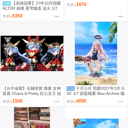
再販 組裝模型 0907
【高雄冠軍】27年10月預購
預購
1670
售價
ALTER 崩壞 星穹鐵道 花火 1/7
附特典 免訂金0904
5350
售價
【台中金曜】店鋪現貨 壽屋 女神
十月公仔 預購2027年3月 G
訂金
裝置 Chaos & Pretty 紅心女王 組
SC 1/7 蔚藍檔案 Blue Archive 陽
裝模型
奈（泳裝）再販 0907
1500
4095
售價
售價