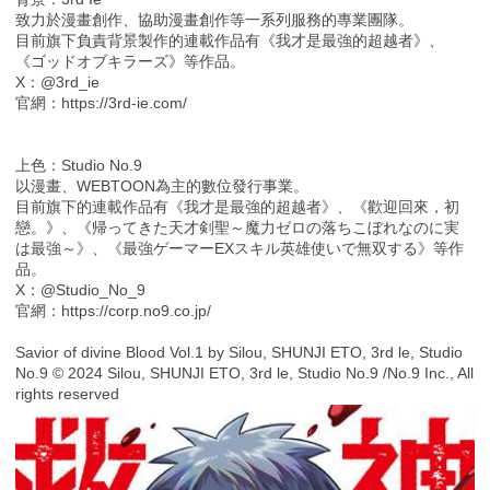
致力於漫畫創作、協助漫畫創作等一系列服務的專業團隊。
目前旗下負責背景製作的連載作品有《我才是最強的超越者》、
《ゴッドオブキラーズ》等作品。
X：@3rd_ie
官網：https://3rd-ie.com/
上色：Studio No.9
以漫畫、WEBTOON為主的數位發行事業。
目前旗下的連載作品有《我才是最強的超越者》、《歡迎回來，初
戀。》、《帰ってきた天才剣聖～魔力ゼロの落ちこぼれなのに実
は最強～》、《最強ゲーマーEXスキル英雄使いで無双する》等作
品。
X：@Studio_No_9
官網：https://corp.no9.co.jp/
Savior of divine Blood Vol.1 by Silou, SHUNJI ETO, 3rd le, Studio
No.9 © 2024 Silou, SHUNJI ETO, 3rd le, Studio No.9 /No.9 Inc., All
rights reserved