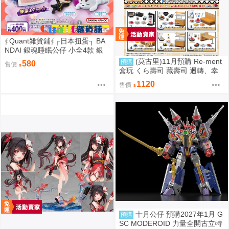
∮Quant雜貨鋪∮┌日本扭蛋┐ BA
NDAI 銀魂睡眠公仔 小全4款 銀
魂睡眠隊 銀魂睡眠小隊公仔 銀時
(莫古里)11月預購 Re-ment
預購
580
售價
神樂 定春 沖田總悟 轉蛋
盒玩 くら壽司 藏壽司 迴轉、幸
福的一盤 中盒6入 超商付款免訂
1120
售價
金 0815
十月公仔 預購2027年1月 G
預購
SC MODEROID 力量全開古立特