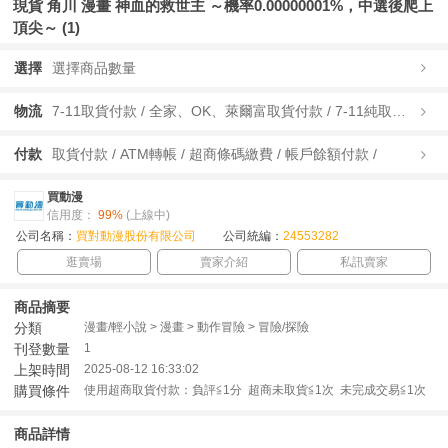
現貨 角川 漫畫 神血的救世主 ～機率0.00000001%，中選後爬上
頂尖～ (1)
選擇
選擇商品數量
物流
7-11取貨付款 / 全家、OK、萊爾富取貨付款 / 7-11純取貨 / 全家、OK、萊爾富純取貨 / 宅配/快遞 /
付款
取貨付款 / ATM轉帳 / 超商條碼繳費 / 帳戶餘額付款 /
買動漫
信用度：
99%
(上線中)
公司名稱：
買對動漫股份有限公司
公司統編：
24553282
逛賣場
賣家介紹
私訊賣家
商品摘要
分類
漫畫/輕小說 > 漫畫 > 動作冒險 > 冒險/探險
刊登數量
1
上架時間
2025-08-12 16:33:02
購買條件
使用超商取貨付款：負評≦1分 超商未取貨≦1次 未完成交易≦1次
商品詳情