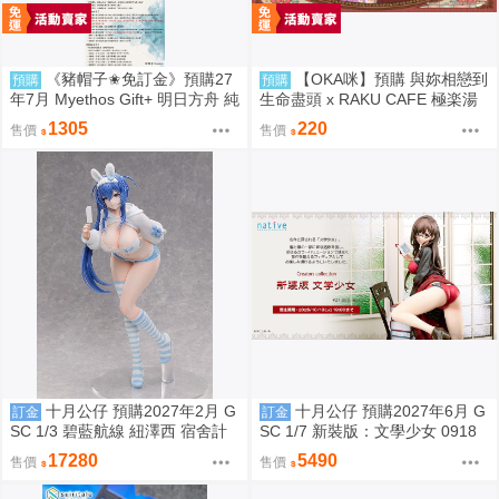
《豬帽子✬免訂金》預購27
【OKA咪】預購 與妳相戀到
預購
預購
年7月 Myethos Gift+ 明日方舟 純
生命盡頭 x RAKU CAFE 極楽湯
燼艾雅法拉 後來的故事Ver 1/8 1
極樂湯
1305
220
售價
售價
011
十月公仔 預購2027年2月 G
十月公仔 預購2027年6月 G
訂金
訂金
SC 1/3 碧藍航線 紐澤西 宿舍計
SC 1/7 新裝版：文學少女 0918
劃Ver 0918
17280
5490
售價
售價