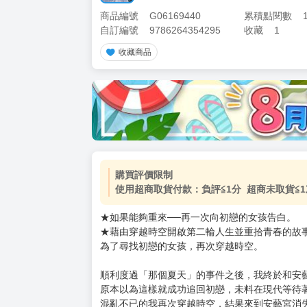
商品編號
G06169440
累積點閱數
自訂編號
9786264354295
收藏
1
收藏商品
加價購
( 共
1
件商品 )
(加購品) 買動漫★《$15元-
-
+