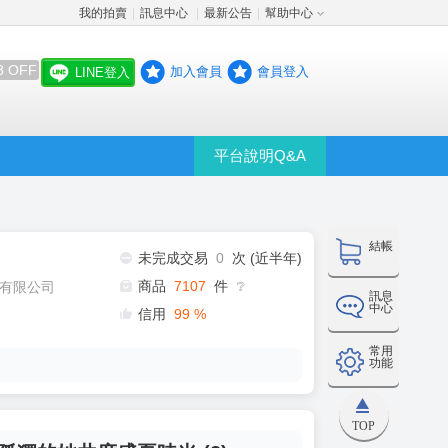
我的拍賣
訊息中心
最新公告
幫助中心
│
│
│
8 OFF
加入會員
會員登入
LINE登入
平台說明Q&A
結帳
未完成交易
0
次 (近半年)
商品
7107
件
有限公司
❔
訊息
中心
信用
99
%
常用
功能
TOP