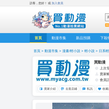
訪客，您好！
或
加入會員
首頁
動漫市集
新品預購
下殺
首頁
>
動漫市集
>
漫畫/輕小說
>
輕小說
>
日系輕
買動漫
上次
賣家
會員
賣家介紹
去逛店鋪
私訊
收藏