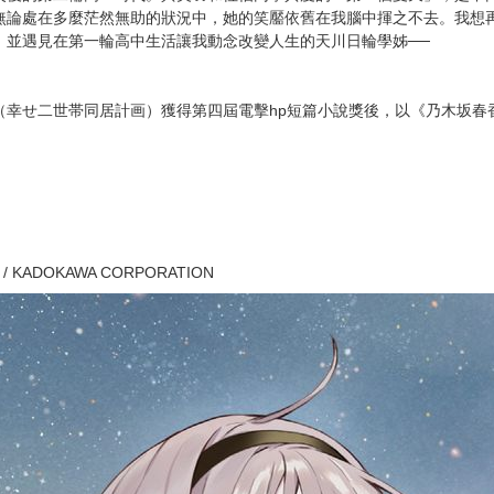
次 未完成交易≦1次 （近半年）
事
藝宮羽純心意相通。
著我的卻是意料之外的人物……！
失後的第二輪高一時代。與美羽和佐伯同學共度的「第一個夏天」，是不
無論處在多麼茫然無助的狀況中，她的笑靨依舊在我腦中揮之不去。我想
，並遇見在第一輪高中生活讓我動念改變人生的天川日輪學姊──
（幸せ二世帯同居計画）獲得第四屆電擊hp短篇小說獎後，以《乃木坂春