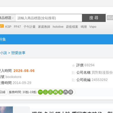
搜 尋
R1
商品標題
KSP
FF47
子午計畫
家庭教師
hololive
蔚藍檔案
鳴潮
Vspo
特集
小說
>
戀愛故事
評價
69294
登入時間
2026-08-06
公司名稱
買對動漫股份
帳號
bookstore
公司統編
24553282
註冊時間
2014-09-29
店鋪
服務時間: 10點-19點
一
二
三
四
五
六
日