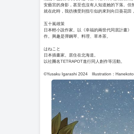
購買評價限制
使用超商取貨付款：負評≦1分 超商未取貨≦1
★如果能夠重來──再一次向初戀的女孩告白。
★藉由穿越時空開啟第二輪人生並重拾青春的故
為了尋找初戀的女孩，再次穿越時空。
順利度過「那個夏天」的事件之後，我終於和安
原本以為這樣就成功追回初戀，未料在現代等待
混亂不已的我再次穿越時空，結果來到安藝宮消
安藝宮的身影，甚至也沒有人知道她的下落。但
就在此時，我彷彿受到指引似的來到向日葵花田
五十嵐雄策
日本輕小說作家。以《幸福的兩世代同居計畫》
作。興趣是彈鋼琴、料理、草本茶。
はねこと
日本插畫家。居住在北海道。
以社團名TETRAPOT進行同人創作等活動。