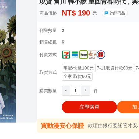
現貨 角川 輕小說 重回青春時代，與
NT$
190
商品價格
元
詢問商品
刊登數量
2
銷售總數
6
付款方式
宅配/快遞100元
7-11取貨付款60元
7
取貨方式
全家 取貨60元
-
+
購買數量
件
立即購買
加
買動漫安心保證
款項由銀行委託管才安心 