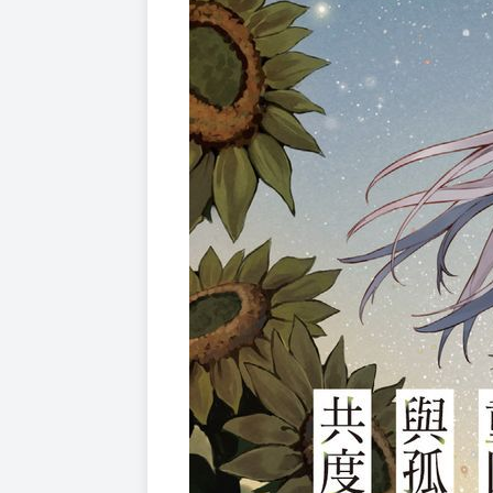
©Yusaku Igarashi 2024 Illustration：Hanek