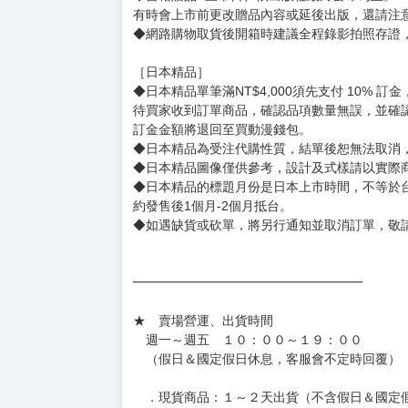
◆有任何問題請聯繫客服。
用評價溝通者，日後將不再提供購書服務，請另
◆預購商品的出貨時間依出版社供貨情形會有所
◆不同月份商品可一起結帳，等訂單內所有商品
◆預購商品皆無現貨，商品圖為示意圖，請以實
◆商品如有缺件、瑕疵，請務必取貨3日內留言
◆書籍拆封無法更換及退貨(內頁印刷瑕疵例外)
書籍有問題請不要拆封，請私訊大廚協助。
◆逾期未取且訂單取消後三個工作天內未有任何
◆書籍贈品&上市日、依出版社最終公布為主。
有時會上市前更改贈品內容或延後出版，還請注
◆網路購物取貨後開箱時建議全程錄影拍照存證
［日本精品］
◆日本精品單筆滿NT$4,000須先支付 10% 
待買家收到訂單商品，確認品項數量無誤，並確
訂金金額將退回至買動漫錢包。
◆日本精品為受注代購性質，結單後恕無法取消
◆日本精品圖像僅供參考，設計及式樣請以實際
◆日本精品的標題月份是日本上市時間，不等於
約發售後1個月-2個月抵台。