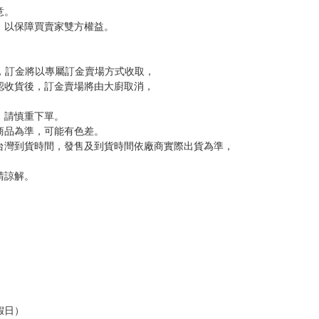
尋其他店家，謝謝。
變動，一旦收到就會盡快寄出。
到齊後一起發貨。
品為主。
反應，逾期不受理。
反應，將直接加入黑名單，還請下單後準時取貨。
意。
，以保障買賣家雙方權益。
訂金，訂金將以專屬訂金賣場方式收取，
認收貨後，訂金賣場將由大廚取消，
，請慎重下單。
商品為準，可能有色差。
台灣到貨時間，發售及到貨時間依廠商實際出貨為準，