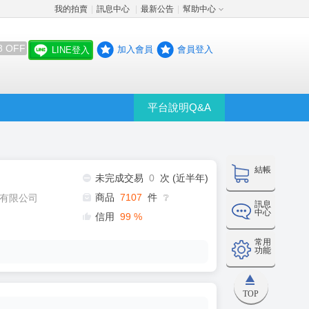
我的拍賣
訊息中心
最新公告
幫助中心
│
│
│
8 OFF
加入會員
會員登入
LINE登入
平台說明Q&A
結帳
未完成交易
0
次 (近半年)
商品
7107
件
有限公司
❔
訊息
中心
信用
99
%
常用
功能
TOP