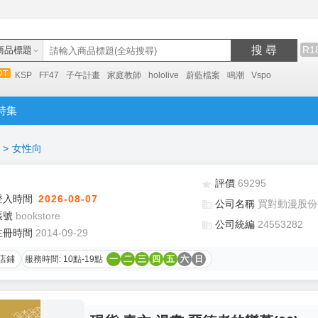
搜 尋
R1
商品標題
KSP
FF47
子午計畫
家庭教師
hololive
蔚藍檔案
鳴潮
Vspo
特集
>
女性向
評價
69295
登入時間
2026-08-07
公司名稱
買對動漫股份
帳號
bookstore
公司統編
24553282
註冊時間
2014-09-29
店鋪
服務時間: 10點-19點
一
二
三
四
五
六
日