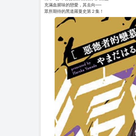
購買評價限制
使用超商取貨付款：負評≦1分 超商未取貨≦1
孤身一人的少女．迫田紡希
過著只專注在償還母親遺留債務的日子。
然而某天，她突然住進了黑道的家裡──
她一邊隱藏自己對善的心意，
一邊加深與少主武虎的情誼。
因為出乎意料的人物登場，
紡希×善×武虎的三角關係大大動盪…
充滿血腥味的戀愛，其去向──
眾所期待的黑道羅曼史第２集！