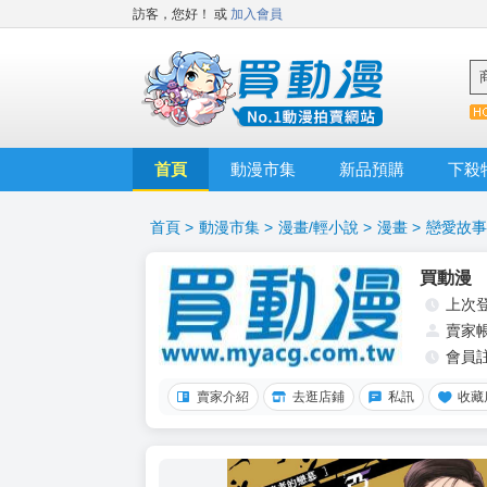
訪客，您好！
或
加入會員
首頁
動漫市集
新品預購
下殺
首頁
>
動漫市集
>
漫畫/輕小說
>
漫畫
>
戀愛故事
買動漫
上次
賣家
會員
賣家介紹
去逛店鋪
私訊
收藏