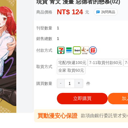
現貨 青文 漫畫 惡德者的戀慕(02)
NT$
124
商品價格
元
詢問商品
刊登數量
1
銷售總數
1
付款方式
宅配/快遞100元
7-11取貨付款60元
7
取貨方式
全家 取貨60元
-
+
購買數量
件
立即購買
加
買動漫安心保證
款項由銀行委託管才安心 