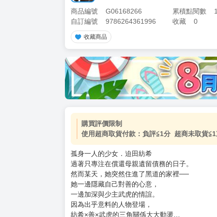
商品編號
G06168266
累積點閱數
自訂編號
9786264361996
收藏
0
收藏商品
加價購
( 共
1
件商品 )
(加購品) 買動漫★《$15元-
-
+