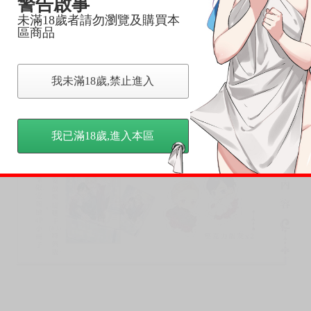
警告啟事
未滿18歲者請勿瀏覽及購買本
區商品
我未滿18歲,禁止進入
我已滿18歲,進入本區