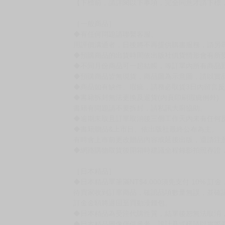
因而遲遲無法坦率地傳達自己的心意——…
《愛管閒事α x 不懂愛為何物的Ω》
細膩又美妙的終極命運愛戀，
終於迎來完結篇！
賣場規則
【下標前，請詳閱以下事項，完全同意才請下標
［一般商品］
◆有任何問題請聯繫客服。
用評價溝通者，日後將不再提供購書服務，請另
◆預購商品的出貨時間依出版社供貨情形會有所
◆不同月份商品可一起結帳，等訂單內所有商品
◆預購商品皆無現貨，商品圖為示意圖，請以實
◆商品如有缺件、瑕疵，請務必取貨3日內留言
◆書籍拆封無法更換及退貨(內頁印刷瑕疵例外)
書籍有問題請不要拆封，請私訊大廚協助。
◆逾期未取且訂單取消後三個工作天內未有任何