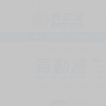
訪客，您好！
或
加入會員
首頁
動漫市集
新品預購
下殺
首頁
>
動漫市集
>
漫畫/輕小說
>
18+
>
漫畫
買動漫
上次
賣家
會員
賣家介紹
去逛店鋪
私訊
收藏