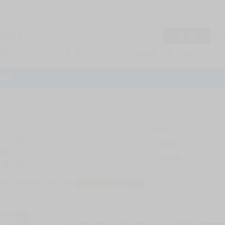
搜 尋
R1
商品標題
KSP
FF47
子午計畫
家庭教師
hololive
蔚藍檔案
鳴潮
Vspo
特集
評價
69294
登入時間
2026-08-06
公司名稱
買對動漫股份
帳號
bookstore
公司統編
24553282
註冊時間
2014-09-29
店鋪
服務時間: 10點-19點
一
二
三
四
五
六
日