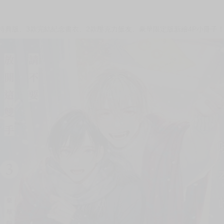
次 未完成交易≦1次 （近半年）
斷品
》特典版、3款完結紀念書衣、2款壓克力飯友、豪華限定版新繪4P小冊子