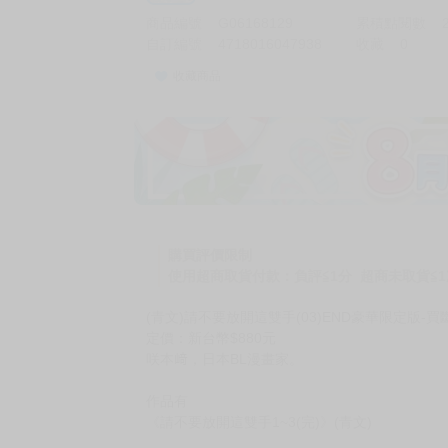
商品編號
G06168129
累積點閱數
自訂編號
4718016047938
收藏
0
收藏商品
加價購
( 共
1
件商品 )
(加購品) 買動漫★《$15元-
-
+