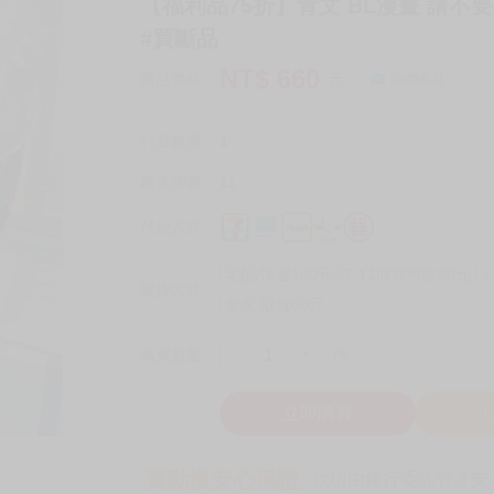
【福利品75折】青文 BL漫畫 請不要
#買斷品
NT$
660
商品價格
元
詢問商品
刊登數量
1
銷售總數
11
付款方式
宅配/快遞100元
7-11取貨付款60元
7
取貨方式
全家 取貨60元
-
+
購買數量
件
立即購買
加
買動漫安心保證
款項由銀行委託管才安心 