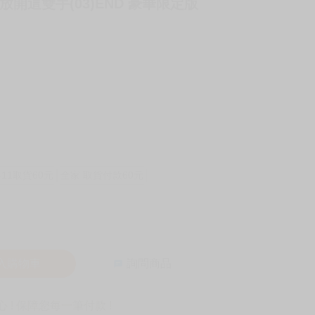
放開這雙手(03)END 豪華限定版
-11取貨60元
全家 取貨付款60元
入購物車
詢問商品
! 保障您每一筆付款 !