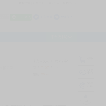
我的拍賣
訊息中心
最新公告
幫助中心
│
│
│
8 OFF
加入會員
會員登入
LINE登入
平台說明Q&A
結帳
未完成交易
0
次 (近半年)
商品
7107
件
有限公司
❔
訊息
中心
信用
99
%
常用
功能
TOP