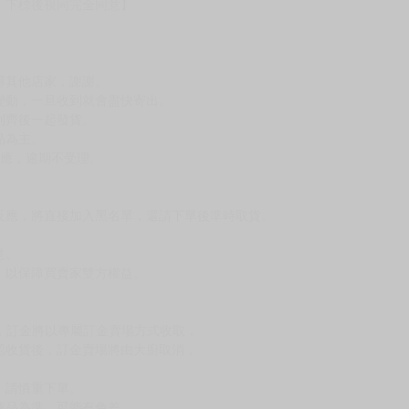
，下標後視同完全同意】
尋其他店家，謝謝。
變動，一旦收到就會盡快寄出。
到齊後一起發貨。
品為主。
反應，逾期不受理。
反應，將直接加入黑名單，還請下單後準時取貨。