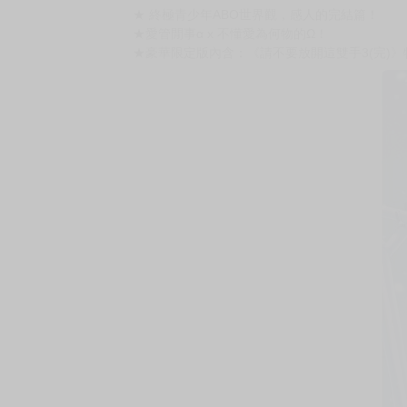
購買評價限制
使用超商取貨付款：負評≦1分 超商未取貨≦1
(青文)請不要放開這雙手(03)END豪華限定版-買
定價：新台幣$880元
咲本﨑，日本BL漫畫家。
作品有
《請不要放開這雙手1~3(完)》(青文)
★ 終極青少年ABO世界觀，感人的完結篇！
★愛管閒事α x 不懂愛為何物的Ω！
★豪華限定版內含：《請不要放開這雙手3(完)