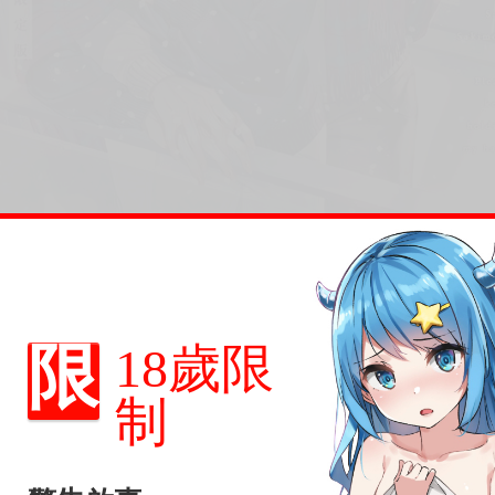
限
18歲限
制